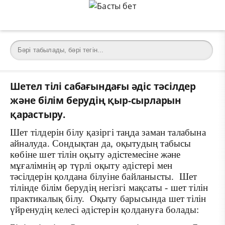
Шетел тілі сабағындағы әдіс тәсілдер
және білім берудің қыр-сырларын
қарастыру.
Шет тілдерін білу қазіргі таңда заман талабына
айналуда. Сондықтан да, оқытудың табысы
көбіне шет тілін оқыту әдістемесіне және
мұғалімнің әр түрлі оқыту әдістері мен
тәсілдерін қолдана білуіне байланысты. Шет
тілінде білім берудің негізгі мақсаты - шет тілін
практикалық білу. Оқыту барысында шет тілін
үйренудің келесі әдістерін қолдануға болады: