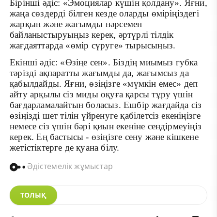
Бірінші әдіс: «Эмоциялар күшін қолдану». Яғни,
жаңа сөздерді білген кезде оларды өміріңіздегі
жарқын және жағымды нәрсемен
байланыстыруыңыз керек, әртүрлі тілдік
жағдаяттарда «өмір сүруге» тырысыңыз.
Екінші әдіс: «Өзіңе сен». Біздің миымыз губка
тәрізді ақпаратты жағымды да, жағымсыз да
қабылдайды. Яғни, өзіңізге «мүмкін емес» деп
айту арқылы сіз миды оқуға қарсы тұру үшін
бағдарламалайтын боласыз. Ешбір жағдайда сіз
өзіңізді шет тілін үйренуге қабілетсіз екеніңізге
немесе сіз үшін бәрі қиын екеніне сендірмеуіңіз
керек. Ең бастысы - өзіңізге сену және кішкене
жетістіктерге де қуана білу.
Әдістемелік жұмыстар
ТОЛЫҚ