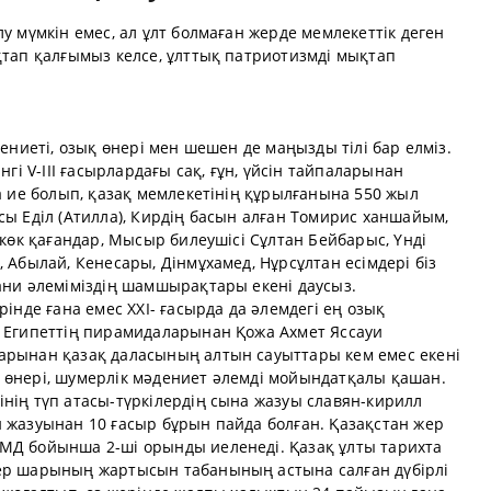
у мүмкін емес, ал ұлт болмаған жерде мемлекеттік деген
қтап қалғымыз келсе, ұлттық патриотизмді мықтап
дениеті, озық өнері мен шешен де маңызды тілі бар елміз.
нгі V-ІІІ ғасырлардағы сақ, ғұн, үйсін тайпаларынан
ға ие болып, қазақ мемлекетінің құрылғанына 550 жыл
сы Еділ (Атилла), Кирдің басын алған Томирис ханшайым,
ыкөк қағандар, Мысыр билеушісі Сұлтан Бейбарыс, Үнді
 Абылай, Кенесары, Дінмұхамед, Нұрсұлтан есімдері біз
ани әлеміміздің шамшырақтары екені даусыз.
рінде ғана емес ХХІ- ғасырда да әлемдегі ең озық
. Египеттің пирамидаларынан Қожа Ахмет Яссауи
арынан қазақ даласының алтын сауыттары кем емес екені
 өнері, шумерлік мәдениет әлемді мойындатқалы қашан.
нің түп атасы-түркілердің сына жазуы славян-кирилл
н жазуынан 10 ғасыр бұрын пайда болған. Қазақстан жер
МД бойынша 2-ші орынды иеленеді. Қазақ ұлты тарихта
Жер шарының жартысын табанының астына салған дүбірлі