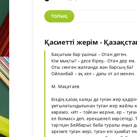
ТОЛЫҚ
Қасиетті жерім - Қазақста
Бақытым бар үшінші – Отан деген,
Кім мықты? – десе біреу,- Отан дер ем.
Оты сөнген жалғанда жан барсың ба?
Ойланбай – ақ кел – дағы от ал менен.
М. Мақатаев
Біздің қазақ халқы да туған жер қадірі
ұмтылатындығынан туған жер жайлы м
көреміз. «Ит – тойған жеріне, ер – туғ
ел болмас» деп, ерекшелеп көрсетеді. 
тартқан Бейбарыс баба туралы аңыз 
әркімге туған жері, туған елі қымбат е