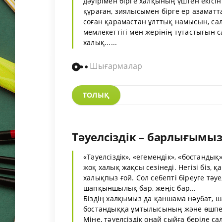
дәуірімен бірге халқының үштен екісі
құраған, зиялысымен бірге ер азамат
соған қарамастан ұлттық намысын, салт
мемлекеттігі мен жерінің тұтастығын 
халық......
Шығармалар
ТОЛЫҚ
Тәуелсіздік – барлығымыз
«Тәуелсіздік», «егемендік», «бостандық
жоқ халық жақсы сезінеді. Негізі біз, 
халықпыз ғой. Сол себепті біреуге тәу
шапқыншылық бар, жеңіс бар...
Біздің халқымыз да қаншама нәубат, 
бостандыққа ұмтылысының және өшпес 
Міне, тәуелсіздік оңай сыйға беріле с