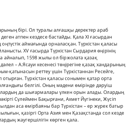
ы
арының бірі. Ол туралы алғашқы деректер араб
 деген атпен кездесе бастайды. Қала ХІ ғасырдан
ің оңтүстік аймағында орналасқан. Түркістан қаласы
ланысты. ХV ғасырда Түркістан Сырдария өңірінің
 айналып, 1598 жылы ол біржолата қазақ
әлел – А.Ясауи кесенесі төңірегіне қазақ хандарының
рым-қатынасын реттеу үшін Түркістаннан Ресейге,
іп отырған. Түркістан қаласы сонымен қатар орта
болғандығы белгілі. Оның мәдени өмірінде дәруіш
ылардың да шығармалары үлкен орын алады. Олардың
әкірті Сүлеймен Бақырғани, Ахмет Йүгінеки, Жүсіп
лдан аса өмірбаяны бар Түркістан – ер жүрек батыр
лығын, қазіргі Орта Азия мен Қазақстанда сол кезде
ардың жаугершілігін көрген қала.