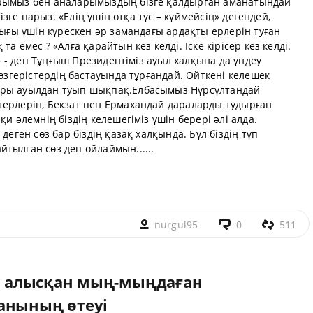
арымыз бен аналарымыздың бізге қалдырған аманатындай
мізге парыз. «Елің үшін отқа түс – күймейсің» дегендей,
ттығы үшін күрескен әр замандағы ардақты ерлерін туған
а емес ? «Алға қарайтын кез келді. Іске кірісер кез келді.
!» - деп Тұңғыш Президентіміз ауыл халқына да үндеу
 өзгерістердің бастауында тұрғандай. Өйткені келешек
ары ауылдан туып шықпақ.Елбасымыз Нұрсұлтандай
герлерін, Бекзат пен Ермахандай дараларды тудырған
и әлемнің біздің келешегіміз үшін берері әлі алда.
деген сөз бар біздің қазақ халқында. Бұл біздің түп
тылған сөз деп ойлаймын......
nurgul95
0
511
ін алысқан мың-мыңдаған
анының өтеуі