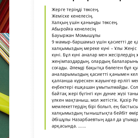
Жерге теріңді төксең,
Жеміске кенелесің.
Халқың үшін қаныңды төксең,
Абыройға кенелесің
Бауыржан Момышұлы
9 мамыр-баршамыз үшін қасиетті де қа
халқымыздың мереке күні – Ұлы Жеңіс 
күні. Бұл күні аналар мен жесірлердің
жеңімпаздардың, олардың балаларының
соғады. Әлемді бақытқа бөлеген бұл 
аналарымыздың қасиетті қанымен келд
қалғанша күрескен жауынгер ерлігі м
еңбектері ешқашан ұмытылмайды. Сол
байтақ жері бүгінгі күн дүние жүзі та
үлкен мақтаныш, мол жетістік. Қазір 
мемлекеттердің бірі болып, ең бастысы
халқымыздың тыныштықта бейбіт өмір 
Әбішұлы Назарбаевтың адал да ұтымды
арқасында. ......