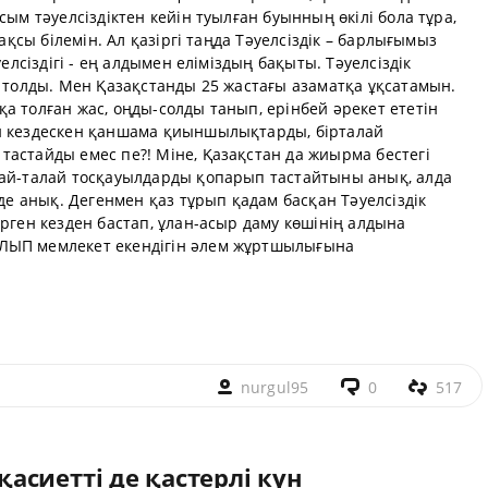
сым тәуелсіздіктен кейін туылған буынның өкілі бола тұра,
жақсы білемін. Ал қазіргі таңда Тәуелсіздік – барлығымыз
уелсіздігі - ең алдымен еліміздың бақыты. Тәуелсіздік
л толды. Мен Қазақстанды 25 жастағы азаматқа ұқсатамын.
а толған жас, оңды-солды танып, ерінбей әрекет ететін
ан кездескен қаншама қиыншылықтарды, бірталай
астайды емес пе?! Міне, Қазақстан да жиырма бестегі
лай-талай тосқауылдарды қопарып тастайтыны анық, алда
 де анық. Дегенмен қаз тұрып қадам басқан Тәуелсіздік
ірген кезден бастап, ұлан-асыр даму көшінің алдына
ЛЫП мемлекет екендігін әлем жұртшылығына
nurgul95
0
517
сиетті де қастерлі күн