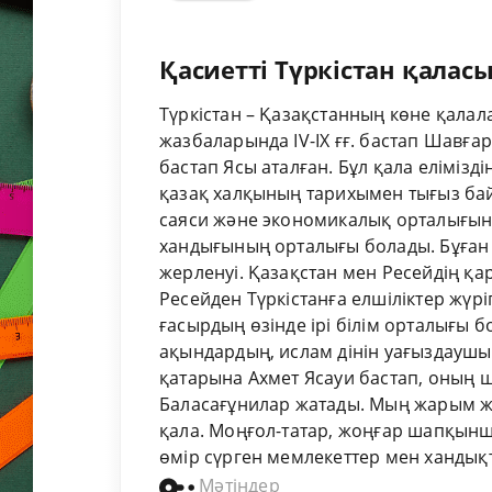
Қасиетті Түркістан қалас
Түркістан – Қазақстанның көне қалал
жазбаларында ІV-ІХ ғғ. бастап Шавғар
бастап Ясы аталған. Бұл қала елімізд
қазақ халқының тарихымен тығыз бай
саяси және экономикалық орталығына
хандығының орталығы болады. Бұған д
жерленуі. Қазақстан мен Ресейдің қа
Ресейден Түркістанға елшіліктер жүр
ғасырдың өзінде ірі білім орталығы 
ақындардың, ислам дінін уағыздауш
қатарына Ахмет Ясауи бастап, оның ш
Баласағұнилар жатады. Мың жарым жы
қала. Моңғол-татар, жоңғар шапқыншы
өмір сүрген мемлекеттер мен хандықт
Мәтіндер