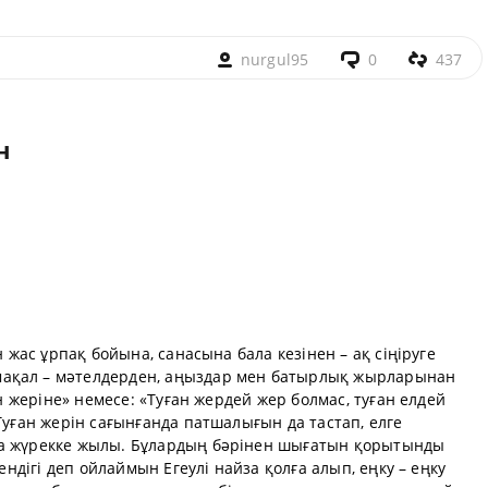
nurgul95
0
437
н
н жас ұрпақ бойына, санасына бала кезінен – ақ сіңіруге
ақал – мәтелдерден, аңыздар мен батырлық жырларынан
ан жеріне» немесе: «Туған жердей жер болмас, туған елдей
Туған жерін сағынғанда патшалығын да тастап, елге
да жүрекке жылы. Бұлардың бәрінен шығатын қорытынды
кендігі деп ойлаймын Егеулі найза қолға алып, еңку – еңку