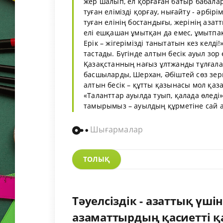
жер шалып, ел қорғаған батыр бабал
туған елімізді қорғау, нығайту - әрбірі
туған елінің бостандығы, жерінің аза
елі ешқашан ұмытқан да емес, ұмытпақ т
Ерік – жігерімізді танытатын кез келді
тастады. Бүгінде алтын бесік ауыл зор
Қазақстанның нағыз ұлтжанды тұлғал
басшыларды, Шерхан, Әбіштей сөз зер
алтын бесік – құтты қазынасы мол қазақ
«Таланттар ауылда туып, қалада өледі» 
тамырымыз – ауылдың құрметіне сай ай
Шығармалар
ТОЛЫҚ
Тәуелсіздік - азаттық үш
азаматтырдың қасиетті қ