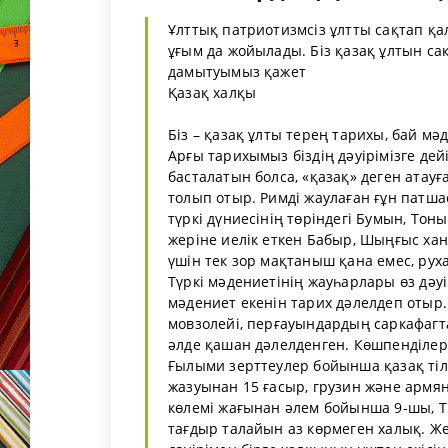
Ұлттық патриотизмсіз ұлтты сақтап қал
ұғым да жойылады. Біз қазақ ұлтын са
дамытуымыз қажет
Қазақ халқы
Біз – қазақ ұлты терең тарихы, бай мә
Арғы тарихымыз біздің дәуірімізге дейі
басталатын болса, «қазақ» деген атау
толып отыр. Римді жаулаған ғұн патша
түркі дүниесінің төріндегі Бумын, Тон
жеріне иелік еткен Бабыр, Шыңғыс хан,
үшін тек зор мақтаныш қана емес, рух
Түркі мәдениетінің жауһарлары өз дәуі
мәдениет екенін тарих дәлелдеп отыр
мовзолейі, перғауындардың саркафагт
әлде қашан дәлелденген. Көшпенділер
Ғылыми зерттеулер бойынша қазақ тілі
жазуынан 15 ғасыр, грузин және армя
көлемі жағынан әлем бойынша 9-шы, Т
тағдыр талайын аз көрмеген халық. 