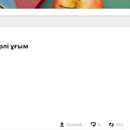
ерлі ұғым
,
ZHARAR
0
552