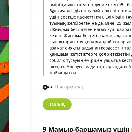
өмірі қиылып келген дүние екен. Өз ба
бұл тәуелсіздіктің қалай келгенін өте 
үшін ерекше қасиетті күн. Еліміздің Тә
туының желбірегеніне де, міне, 25 жы
«Жиырма бес» деген нағыз күш-қайратқ
кезең. Жиырма бестегі азамат алдын
сынақтарды тау қопарғандай қопарып т
азамат сияқты алдынан кездесетін та
қаншама жетістіктерге қол жеткізетіні
сәбилік тұсауын өміршең уақытқа кест
шықты. Алпауыт елдер қатарындағы А
мойындатты......
Шығармалар
ТОЛЫҚ
9 Мамыр-баршамыз үшін қа