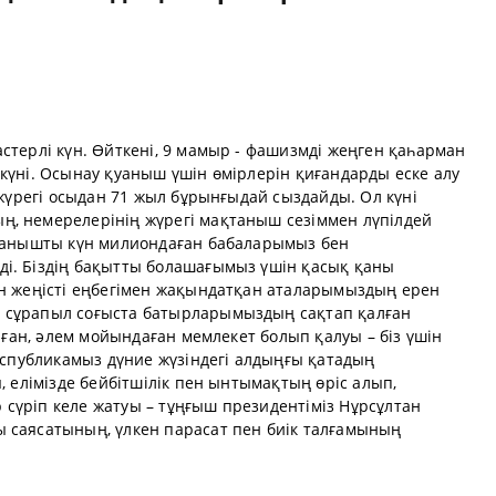
стерлі күн. Өйткені, 9 мамыр - фашизмді жеңген қаһарман
күні. Осынау қуаныш үшін өмірлерін қиғандарды еске алу
 жүрегі осыдан 71 жыл бұрынғыдай сыздайды. Ол күні
, немерелерінің жүрегі мақтаныш сезіммен лүпілдей
қуанышты күн милиондаған бабаларымыз бен
і. Біздің бақытты болашағымыз үшін қасық қаны
ен жеңісті еңбегімен жақындатқан аталарымыздың ерен
 сұрапыл соғыста батырларымыздың сақтап қалған
ныған, әлем мойындаған мемлекет болып қалуы – біз үшін
Республикамыз дүние жүзіндегі алдыңғы қатадың
, елімізде бейбітшілік пен ынтымақтың өріс алып,
сүріп келе жатуы – тұңғыш президентіміз Нұрсұлтан
 саясатының, үлкен парасат пен биік талғамының