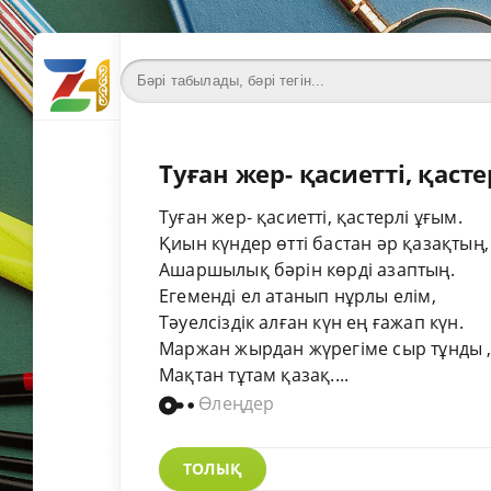
Туған жер- қасиетті, қаст
Туған жер- қасиетті, қастерлі ұғым.
Қиын күндер өтті бастан әр қазақтың,
Ашаршылық бәрін көрді азаптың.
Егеменді ел атанып нұрлы елім,
Тәуелсіздік алған күн ең ғажап күн.
Маржан жырдан жүрегіме сыр тұнды 
Мақтан тұтам қазақ....
Өлеңдер
ТОЛЫҚ