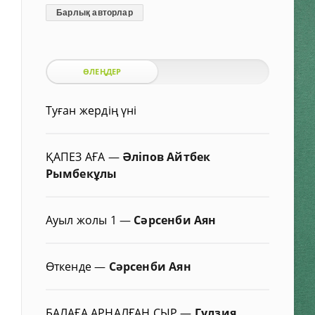
Барлық авторлар
ӨЛЕҢДЕР
Туған жердің үні
ҚАПЕЗ АҒА
—
Әліпов Айтбек
Рымбекұлы
Ауыл жолы 1
—
Сәрсенби Аян
Өткенде
—
Сәрсенби Аян
БАЛАҒА АРНАЛҒАН СЫР
—
Гүлзия