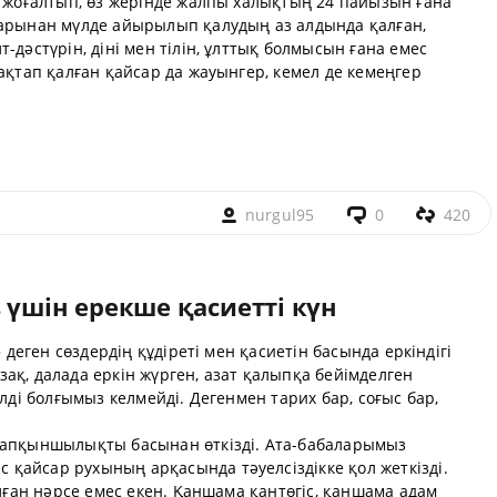
н жоғалтып, өз жерінде жалпы халықтың 24 пайызын ғана
тарынан мүлде айырылып қалудың аз алдында қалған,
-дәстүрін, діні мен тілін, ұлттық болмысын ғана емес
сақтап қалған қайсар да жауынгер, кемел де кемеңгер
nurgul95
0
420
 үшін ерекше қасиетті күн
» деген сөздердің құдіреті мен қасиетін басында еркіндігі
қазақ, далада еркін жүрген, азат қалыпқа бейімделген
елді болғымыз келмейді. Дегенмен тарих бар, соғыс бар,
шапқыншылықты басынан өткізді. Ата-бабаларымыз
қайсар рухының арқасында тәуелсіздікке қол жеткізді.
алған нәрсе емес екен. Қаншама қантөгіс, қаншама адам