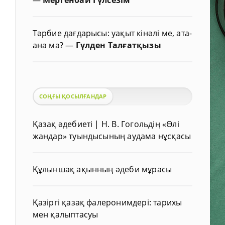
Тәрбие дағдарысы: уақыт кінәлі ме, ата-
ана ма?
—
Гүлден Талғатқызы
СОҢҒЫ ҚОСЫЛҒАНДАР
Қазақ әдебиеті | Н. В. Гогольдің «Өлі
жандар» туындысының аудама нұсқасы
Құлыншақ ақынның әдеби мұрасы
Қазіргі қазақ фалеронимдері: тарихы
мен қалыптасуы