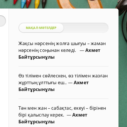
МАҚАЛ-МӘТЕЛДЕР
Жақсы нәрсенің жолға шығуы – жаман
нәрсенің соңынан келеді.
—
Ахмет
Байтұрсынұлы
Өз тілімен сөйлескен, өз тілімен жазған
жұрттың ұлттығы еш..
—
Ахмет
Байтұрсынұлы
Тән мен жан – сабақтас, екеуі – бірінен
бірі қалыспау керек.
—
Ахмет
Байтұрсынұлы