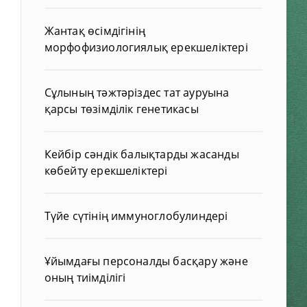
Жантақ өсімдігінің
морфофизиологиялық ерекшеліктері
Сұлының тәжтәріздес тат ауруына
қарсы төзімділік генетикасы
Кейбір сәндік балықтарды жасанды
көбейту ерекшеліктері
Түйе сүтінің иммуноглобулиндері
Ұйымдағы персоналды басқару және
оның тиімділігі