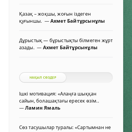
Қазақ – жоқшы, жоғын іздеген
қуғыншы.
—
Ахмет Байтұрсынұлы
Дұрыстық — бұрыстықты білмеген жұрт
азады.
—
Ахмет Байтұрсынұлы
НАҚЫЛ СӨЗДЕР
Ішкі мотивация: «Алаңға шыққан
сайын, болашақтағы ересек өзім..
—
Ламин Ямаль
Сөз тасушылар туралы: «Сартымнан не