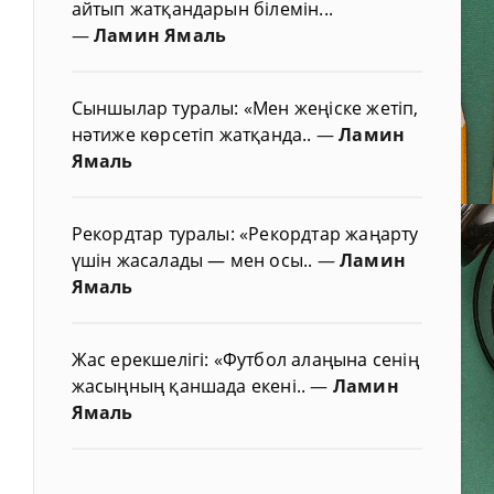
айтып жатқандарын білемін...
—
Ламин Ямаль
Сыншылар туралы: «Мен жеңіске жетіп,
нәтиже көрсетіп жатқанда..
—
Ламин
Ямаль
Рекордтар туралы: «Рекордтар жаңарту
үшін жасалады — мен осы..
—
Ламин
Ямаль
Жас ерекшелігі: «Футбол алаңына сенің
жасыңның қаншада екені..
—
Ламин
Ямаль