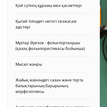
Қой сүтінің құрамы мен қасиеттері
Қытай тіліндегі негізгі сөзжасам
әдістері
Мұхтар Әуезов - фольклортанушы
(қазақ фольклористикасы бойынша)
Мысал жанры
Жайық өзеніндегі сазан және торта
балықтарының бауырының
морфологиясы