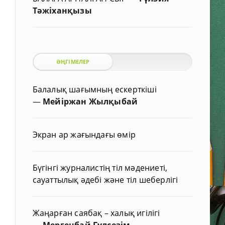
Тәжіханқызы
ӘҢГІМЕЛЕР
Балалық шағымның ескерткіші
—
Мейіржан Жылқыбай
Экран ар жағындағы өмір
Бүгінгі журналистің тіл мәдениеті,
сауаттылық әдебі және тіл шеберлігі
Жаңарған саябақ – халық игілігі
—
Мергенбай Гүлсезім