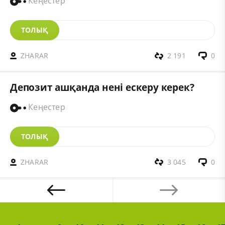
Кеңестер
ТОЛЫҚ
ZHARAR
2 191
0
Депозит ашқанда нені ескеру керек?
Кеңестер
ТОЛЫҚ
ZHARAR
3 045
0