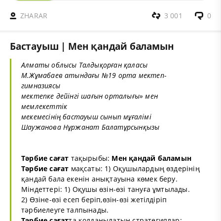
ZHARAR
3 001
0
Бастауыш | Мен қандай баламын
Алматы облысы Талдықорған қаласы
М.Жұмабаев атындағы №19 орта мектеп-
гимназиясы
мектепке дейінгі шағын орталығы» мен
мемлекеттік
мекемесінің бастауыш сынып мұғалімі
Шаужанова Нұржанат Балатұрсынқызы
Тәрбие сағат
тақырыбы:
Мен қандай баламын
Тәрбие сағат
мақсаты: 1) Оқушылардың өздерінің
қандай бала екенін анықтауына көмек беру.
Міндеттері: 1) Оқушы өзін-өзі тануға ұмтылады.
2) Өзіне-өзі есеп беріп,өзін-өзі жетілдіріп
тәрбиелеуге талпынады.
Тәрбие сағат
та қолданылатын стратегиялар: