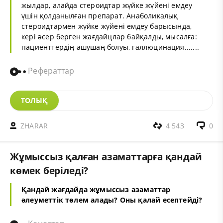
жылдар, алайда стероидтар жүйке жүйені емдеу
үшін қолданылған препарат. Анаболикалық
стероидтармен жүйке жүйені емдеу барысында,
кері әсер берген жағдайцлар байқалды, мысалға:
пациенттердің ашушаң болуы, галлюцинация.......
Рефераттар
ТОЛЫҚ
ZHARAR
4 543
0
Жұмыссыз қалған азаматтарға қандай
көмек беріледі?
Қандай жағдайда жұмыссыз азаматтар
әлеуметтік төлем алады? Оны қалай есептейді?