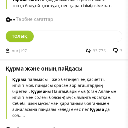
топқа бөлу,ой қозғау,ақ пен қара тізімі,өзіме хат.
Тәрбие сағаттар
ТОЛЫҚ
nurj1971
33 776
3
Құрма және оның пайдасы
Құрма
пальмасы – жер бетіндегі ең қасиетті,
игілігі мол, пайдасы орасан зор ағаштардың
бірегейі.
Құрма
ны Пайғамбарымыз (оған Алланың
игілігі мен сәлемі болсын) мұсылманға ұқсатқан.
Себебі, шын мұсылман қарапайым болғанымен
айналасына пайдалы келеді емес пе?
Құрма
да
сол.....