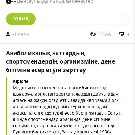
Денсаулыққа пайдалы кеңестер
ТОЛЫҚ
ZHARAR
14 399
0
Анаболикалық заттардың
спортсмендердің организміне, дене
бітіміне әсер етуін зерттеу
Кіріспе
Медицина, сонымен қатар антибиотиктерді
шығаруға арнлаған зертханалардың дамуы адам
ағзасына жақсы әсер етті, алайда көп ұзамай осы
антибиотиктердің құрамы күрделеніп, адам
ағзасына енгенде түрлі әсер беріп жатады. Соның
ішінде спортсмендер арасында дене бітіміне,
сонымен қатар организмне әр түрлі әсер етеді.
Бұл антибиотиктердің бастау алған кезі 1930-