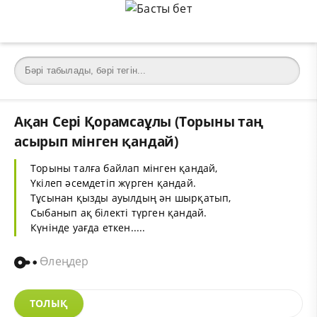
Ақан Сері Қорамсаұлы‎ (Торыны таң
асырып мінген қандай)
Торыны талға байлап мінген қандай,
Үкілеп әсемдетіп жүрген қандай.
Тұсынан қызды ауылдың ән шырқатып,
Сыбанып ақ білекті түрген қандай.
Күнінде уағда еткен.....
Өлеңдер
ТОЛЫҚ