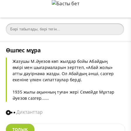
Өшпес мұра
Жазушы М.Әуезов көп жылдар бойы Абайдың
өмірі мен шығармаларын зерттеп, «Абай жолы»
атты дәуірнама жазды. Ол Абайдың әнші, сазгер
екеніне үлкен сипаттаулар берді.
1935 жылы ақынның туған жері Семейде Мұхтар
Әуезов сазгер......
Диктанттар
ТОЛЫҚ