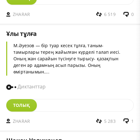
ZHARAR
6 519
0
Ұлы тұлға
М.Әуезов — бір туар кесек тұлға, таным-
тамырлары терең жайылған күрделі талап иесі.
Оның жан сарайын түсінуге тырысу- қазақпын
деген әр адамның асыл парызы. Оның
өміртанымын....
Диктанттар
ТОЛЫҚ
ZHARAR
5 283
1