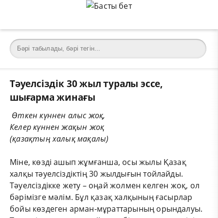
Тәуелсіздік 30 жыл туралы эссе,
шығарма жинағы
Өткен күннен алыс жоқ,
Келер күннен жақын жоқ
(қазақтың халық мақалы)
Міне, көзді ашып жұмғанша, осы жылы Қазақ
халқы тәуелсіздіктің 30 жылдығын тойлайды.
Тәуелсіздікке жету – оңай жолмен келген жоқ, ол
бәрімізге мәлім. Бұл қазақ халқының ғасырлар
бойы көздеген арман-мұраттарының орындалуы.