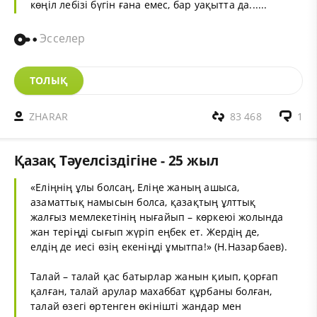
көңіл лебізі бүгін ғана емес, бар уақытта да......
Эсселер
ТОЛЫҚ
ZHARAR
83 468
1
Қазақ Тәуелсіздігіне - 25 жыл
«Еліңнің ұлы болсаң, Еліңе жаның ашыса,
азаматтық намысын болса, қазақтың ұлттық
жалғыз мемлекетінің нығайып – көркеюі жолында
жан теріңді сығып жүріп еңбек ет. Жердің де,
елдің де иесі өзің екеніңді ұмытпа!» (Н.Назарбаев).
Талай – талай қас батырлар жанын қиып, қорғап
қалған, талай арулар махаббат құрбаны болған,
талай өзегі өртенген өкінішті жандар мен