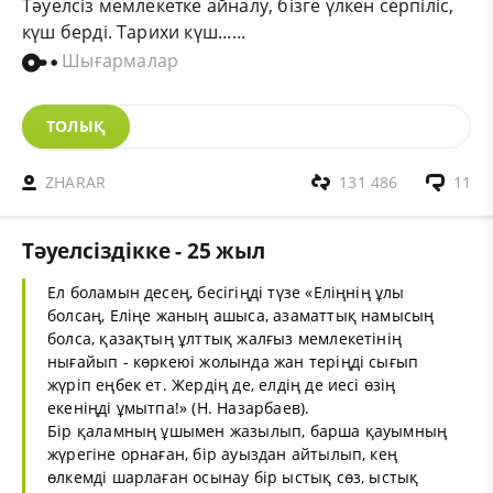
Тәуелсіз мемлекетке айналу, бізге үлкен серпіліс,
күш берді. Тарихи күш......
Шығармалар
ТОЛЫҚ
ZHARAR
131 486
11
Тәуелсіздікке - 25 жыл
Ел боламын десең, бесігіңді түзе «Еліңнің ұлы
болсаң, Еліңе жаның ашыса, азаматтық намысың
болса, қазақтың ұлттық жалғыз мемлекетінің
нығайып - көркеюі жолында жан теріңді сығып
жүріп еңбек ет. Жердің де, елдің де иесі өзің
екеніңді ұмытпа!» (Н. Назарбаев).
Бір қаламның ұшымен жазылып, барша қауымның
жүрегіне орнаған, бір ауыздан айтылып, кең
өлкемді шарлаған осынау бір ыстық сөз, ыстық