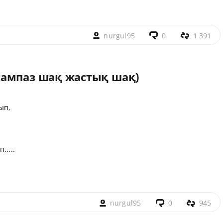
nurgul95
0
1 391
сампаз шақ жастық шақ)
ып,
.....
nurgul95
0
945