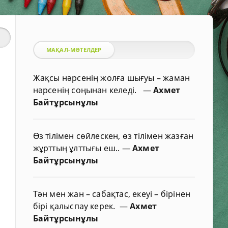
МАҚАЛ-МӘТЕЛДЕР
Жақсы нәрсенің жолға шығуы – жаман
нәрсенің соңынан келеді.
—
Ахмет
Байтұрсынұлы
Өз тілімен сөйлескен, өз тілімен жазған
жұрттың ұлттығы еш..
—
Ахмет
Байтұрсынұлы
Тән мен жан – сабақтас, екеуі – бірінен
бірі қалыспау керек.
—
Ахмет
Байтұрсынұлы