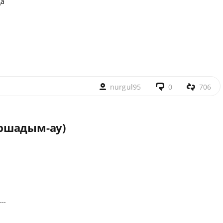
да
nurgul95
0
706
ршадым-ау)
..