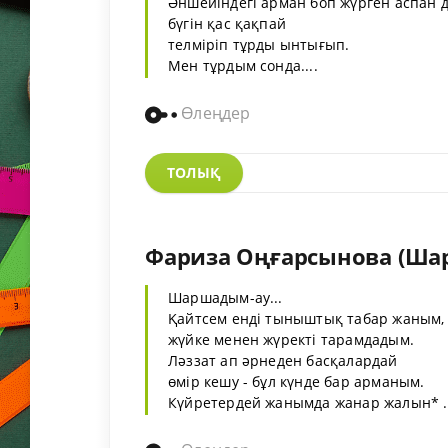
Әншейіндегі арман боп жүрген аспан 
бүгін қас қақпай
телміріп тұрды ынтығып.
Мен тұрдым сонда....
Өлеңдер
ТОЛЫҚ
Фариза Оңғарсынова (Ша
Шаршадым-ау...
Қайтсем енді тыныштық табар жаным,
жүйке менен жүректі тарамдадым.
Ләззат ап әрнеден басқалардай
өмір кешу - бұл күнде бар арманым.
Күйретердей жанымда жанар жалын* ..