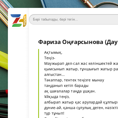
Фариза Оңғарсынова (Дау
Ақтымық.
Теңіз-
Маужырап дел-сал жас келіншектей жа
қымсынып жатыр, тұншығып жатыр ра
алғыстан...
Тәкаппар, тентек теңізге мынау
таңданып кетіп барады
ақ шағалалар таңда ұшқан.
Ұйқыда теңіз,
албырап жатыр қас арулардай құлпыр
дүние-ай, қанша сұлулық деген, нәзікті
тұр тұнып!