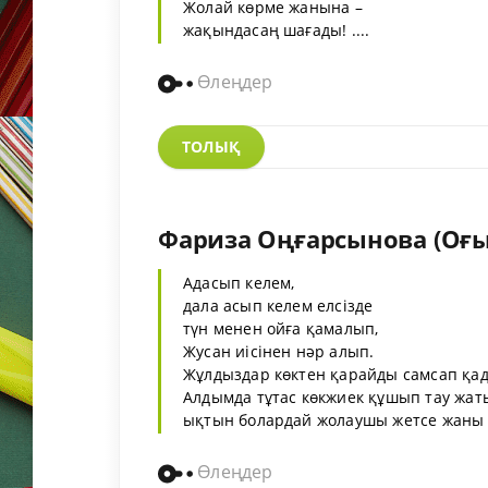
Жолай көрме жанына –
жақындасаң шағады! ....
Өлеңдер
ТОЛЫҚ
Фариза Оңғарсынова (Оғ
Адасып келем,
дала асып келем елсізде
түн менен ойға қамалып,
Жусан иісінен нәр алып.
Жұлдыздар көктен қарайды самсап қа
Алдымда тұтас көкжиек құшып тау жат
ықтын болардай жолаушы жетсе жаны а
Өлеңдер