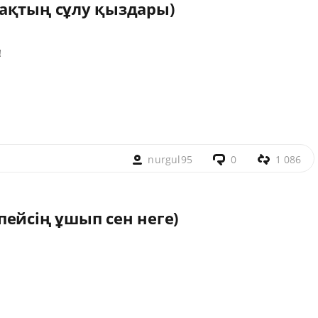
ақтың сұлу қыздары)
!
.
nurgul95
0
1 086
ейсің ұшып сен неге)