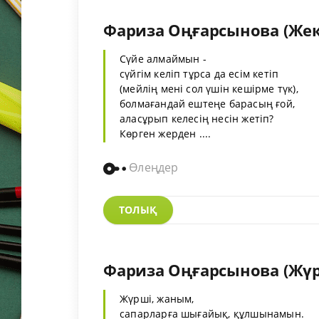
Фариза Оңғарсынова (Же
Сүйе алмаймын -
сүйгім келіп тұрса да есім кетіп
(мейлің мені сол үшін кешірме түк),
болмағандай ештеңе барасың ғой,
аласұрып келесің несін жетіп?
Көрген жерден ....
Өлеңдер
ТОЛЫҚ
Фариза Оңғарсынова (Жү
Жүрші, жаным,
сапарларға шығайық, құлшынамын.