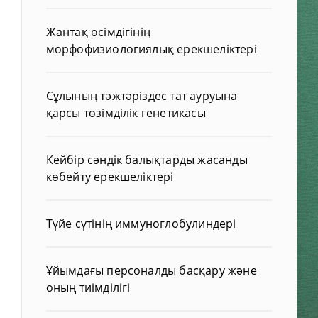
Жантақ өсімдігінің
морфофизиологиялық ерекшеліктері
Сұлының тәжтәріздес тат ауруына
қарсы төзімділік генетикасы
Кейбір сәндік балықтарды жасанды
көбейту ерекшеліктері
Түйе сүтінің иммуноглобулиндері
Ұйымдағы персоналды басқару және
оның тиімділігі