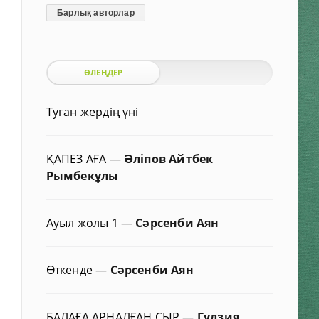
Барлық авторлар
ӨЛЕҢДЕР
Туған жердің үні
ҚАПЕЗ АҒА
—
Әліпов Айтбек
Рымбекұлы
Ауыл жолы 1
—
Сәрсенби Аян
Өткенде
—
Сәрсенби Аян
БАЛАҒА АРНАЛҒАН СЫР
—
Гүлзия