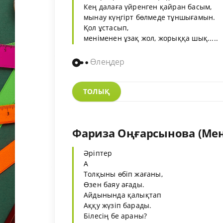
Кең далаға үйренген қайран басым,
мынау күңгірт бөлмеде тұншығамын.
Қол ұстасып,
меніменен ұзақ жол, жорыққа шық.....
Өлеңдер
ТОЛЫҚ
Фариза Оңғарсынова (Мен
Әріптер
А
Толқыны өбіп жағаны,
Өзен баяу ағады.
Айдынында қалықтап
Аққу жүзіп барады.
Білесің бе араны?