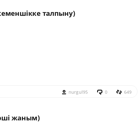
кеменшікке талпыну)
nurgul95
0
649
рші жаным)