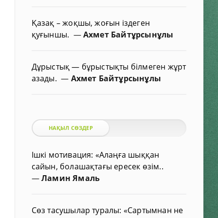
Қазақ – жоқшы, жоғын іздеген
қуғыншы.
—
Ахмет Байтұрсынұлы
Дұрыстық — бұрыстықты білмеген жұрт
азады.
—
Ахмет Байтұрсынұлы
НАҚЫЛ СӨЗДЕР
Ішкі мотивация: «Алаңға шыққан
сайын, болашақтағы ересек өзім..
—
Ламин Ямаль
Сөз тасушылар туралы: «Сартымнан не