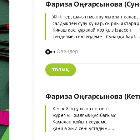
Фариза Оңғарсынова (Сун
Жігіттер, шағын мынау жырлап қалар,
салдықпен сұлу құшар, сырды ақтарар
Қиғаш қас, құралай көз қыз іздесең,
сенделме, селтеңдеме - Сунаққа бар!...
Өлеңдер
ТОЛЫҚ
Фариза Оңғарсынова (Кетп
Кетпейсің ұшып сен неге,
жүрегім - жалғыз құс-бағым?
Қамалап қойып кеудеме,
қанша жыл сені ұстадым.....