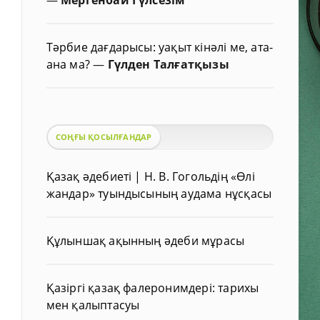
Тәрбие дағдарысы: уақыт кінәлі ме, ата-
ана ма?
—
Гүлден Талғатқызы
СОҢҒЫ ҚОСЫЛҒАНДАР
Қазақ әдебиеті | Н. В. Гогольдің «Өлі
жандар» туындысының аудама нұсқасы
Құлыншақ ақынның әдеби мұрасы
Қазіргі қазақ фалеронимдері: тарихы
мен қалыптасуы