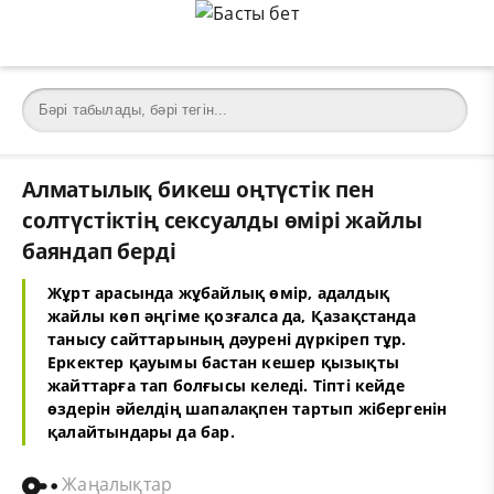
Алматылық бикеш оңтүстік пен
солтүстіктің сексуалды өмірі жайлы
баяндап берді
Жұрт арасында жұбайлық өмір, адалдық
жайлы көп әңгіме қозғалса да, Қазақстанда
танысу сайттарының дәурені дүркіреп тұр.
Еркектер қауымы бастан кешер қызықты
жайттарға тап болғысы келеді. Тіпті кейде
өздерін әйелдің шапалақпен тартып жібергенін
қалайтындары да бар.
Жаңалықтар