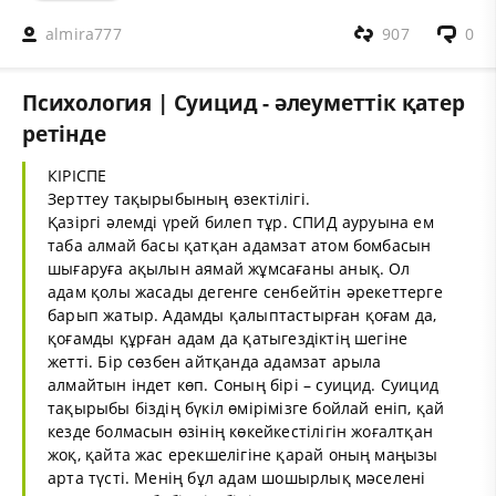
almira777
907
0
Психология | Суицид - әлеуметтік қатер
ретінде
КІРІСПЕ
Зерттеу тақырыбының өзектілігі.
Қазіргі әлемді үрей билеп тұр. СПИД ауруына ем
таба алмай басы қатқан адамзат атом бомбасын
шығаруға ақылын аямай жұмсағаны анық. Ол
адам қолы жасады дегенге сенбейтін әрекеттерге
барып жатыр. Адамды қалыптастырған қоғам да,
қоғамды құрған адам да қатыгездіктің шегіне
жетті. Бір сөзбен айтқанда адамзат арыла
алмайтын індет көп. Соның бірі – суицид. Суицид
тақырыбы біздің бүкіл өмірімізге бойлай еніп, қай
кезде болмасын өзінің көкейкестілігін жоғалтқан
жоқ, қайта жас ерекшелігіне қарай оның маңызы
арта түсті. Менің бұл адам шошырлық мәселені