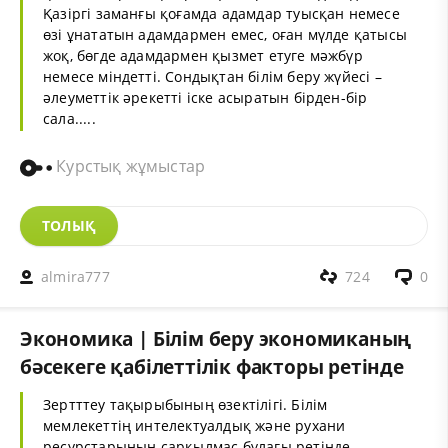
Қазіргі заманғы қоғамда адамдар туысқан немесе
өзі ұнататын адамдармен емес, оған мүлде қатысы
жоқ, бөгде адамдармен қызмет етуге мәжбүр
немесе міндетті. Сондықтан білім беру жүйесі –
әлеуметтік әрекетті іске асыратын бірден-бір
сала.....
Курстық жұмыстар
ТОЛЫҚ
almira777
724
0
Экономика | Білім беру экономиканың
бәсекеге қабілеттілік факторы ретінде
Зертттеу тақырыбының өзектілігі. Білім
мемлекеттің интелектуалдық және рухани
ресурстарының сарқылмас бұлағы ретінде