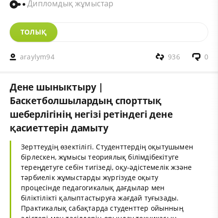
Дипломдық жұмыстар
ТОЛЫҚ
araylym94
936
0
Дене шыныктыру |
Баскетболшылардың спорттық
шеберлігінің негізі ретіндегі дене
қасиеттерін дамыту
Зерттеудің өзектілігі. Студенттердің оқытушымен
бірлескен, жұмысы теориялық білімдібекітуге
тереңдетуге себін тигізеді, оқу-әдістемелік жзәне
тәрбиелік жұмыстарды жүргізуде оқыту
процесінде педагогикалық дағдылар мен
біліктілікті қалыптастыруға жағдай туғызады.
Практикалық сабақтарда студенттер ойынның