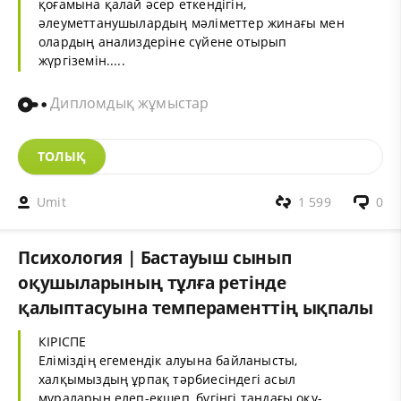
қоғамына қалай әсер еткендігін,
әлеуметтанушылардың мәліметтер жинағы мен
олардың анализдеріне сүйене отырып
жүргіземін.....
Дипломдық жұмыстар
ТОЛЫҚ
Umit
1 599
0
Психология | Бастауыш сынып
оқушыларының тұлға ретінде
қалыптасуына темпераменттің ықпалы
КІРІСПЕ
Еліміздің егемендік алуына байланысты,
халқымыздың ұрпақ тәрбиесіндегі асыл
мұраларын елеп-екшеп, бүгінгі таңдағы оқу-