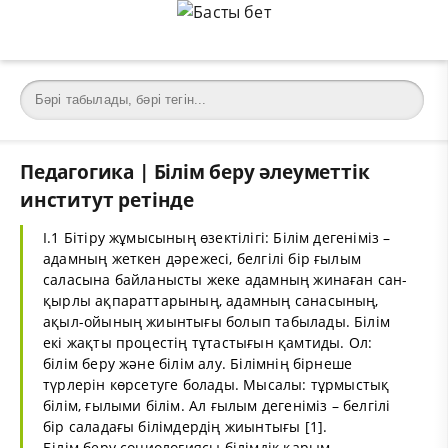
Педагогика | Білім беру әлеуметтік
институт ретінде
І.1 Бітіру жұмысының өзектілігі: Білім дегеніміз –
адамның жеткен дәрежесі, белгілі бір ғылым
саласына байланысты жеке адамның жинаған сан-
қырлы ақпараттарының, адамның санасының,
ақыл-ойының жиынтығы болып табылады. Білім
екі жақты процестің тұтастығын қамтиды. Ол:
білім беру және білім алу. Білімнің бірнеше
түрлерін көрсетуге болады. Мысалы: тұрмыстық
білім, ғылыми білім. Ал ғылым дегеніміз – белгілі
бір саладағы білімдердің жиынтығы [1].
Білім беру социологиясы білімдік қарым-