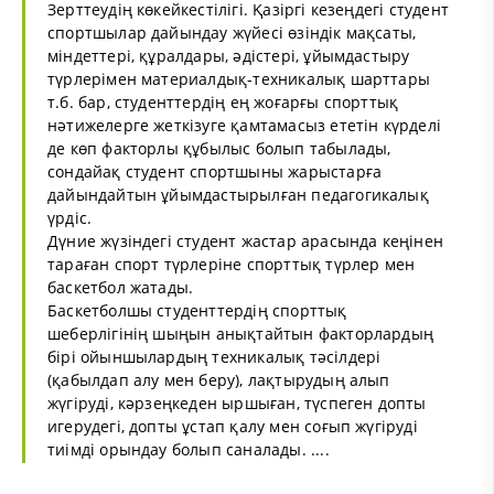
Зерттеудiң көкейкестiлiгi. Қазiргi кезеңдегi студент
спортшылар дайындау жүйесi өзiндiк мақсаты,
мiндеттерi, құралдары, әдiстерi, ұйымдастыру
түрлерiмен материалдық-техникалық шарттары
т.б. бар, студенттердiң ең жоғарғы спорттық
нәтижелерге жеткiзуге қамтамасыз ететiн күрделi
де көп факторлы құбылыс болып табылады,
сондайақ студент спортшыны жарыстарға
дайындайтын ұйымдастырылған педагогикалық
үрдiс.
Дүние жүзiндегi студент жастар арасында кеңiнен
тараған спорт түрлерiне спорттық түрлер мен
баскетбол жатады.
Баскетболшы студенттердiң спорттық
шеберлiгiнiң шыңын анықтайтын факторлардың
бiрi ойыншылардың техникалық тәсiлдерi
(қабылдап алу мен беру), лақтырудың алып
жүгiрудi, кәрзеңкеден ыршыған, түспеген допты
игерудегi, допты ұстап қалу мен соғып жүгiрудi
тиiмдi орындау болып саналады. ....