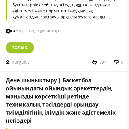
бухгалтерлік есебін жүргізудің дұрыс таңдалған
әдістемесі және нормативтік-құқықтық
құжаттардың сақталуы арқылы жүзеге асады. ....
Курстық жұмыстар
ТОЛЫҚ
nurgul95
594
0
Дене шыныктыру | Баскетбол
ойынындағы ойындық әрекеттердің
маңызды көрсеткіші ретінде
техникалық тәсілдерді орындау
тиімділігінің ілімдік және әдістемелік
негіздері