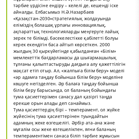
тәрбие үрдісіне ендіру – келелі де, кешенді іске
айналды. Елбасымыз Н.Ә.Назарбаев
«Қазақстан-2030»стратегиялық жолдауында
еліміздің болашақ ұрпағы инновациялық,
ақпараттық технологияларды меңгеруге лайық
зерек те білімді, бәсекелестікке қабілетті болуы
керек екендігін баса айтып көрсеткен. 2000
жылдың 30 қыркүйегінде қабылданған «Білім»
мемлекеттік бағдарламасы да шығармашылық
тұлғаны қалыптастыруды дағдыға алу қажеттілігін
мақсат етіп отыр. Ал, «жалпыға білім беру» моделі
«әр адамға таңдау бойынша білім беру» моделіне
көшуге негізделген. Әр балаға таңдау бойынша
білім беру барысында, ол баланың бойындағы
тума қасиеттерімен санасу дәл қазіргі таңда
ерекше орын алады деп санаймыз.
Тума қасиеттердің бірі – темперамент, ол жүйке
жүйесінің тума қасиеттерінен туындайтын
адамның жеке өзгешелігі. Әрбір ата-ана және
мұғалім осы жеке өзгешелікпен, яғни баланың
темпераментімен санаса біліп тәрбие жұмысын