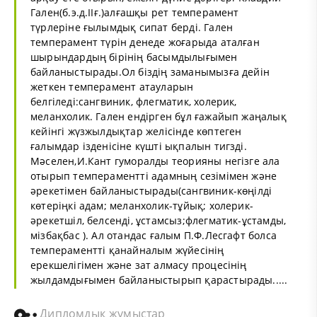
Гален(б.э.д.ІІғ.)алғашқы рет темперамент
түрлеріне ғылымдық сипат берді. Гален
темперамент түрін денеде жоғарыда аталған
шырындардың бірінің басымдылығымен
байланыстырады.Ол біздің заманымызға дейін
жеткен темперамент атауларын
белгіледі:сангвиник, флегматик, холерик,
меланхолик. Гален ендірген бұл ғажайып жаңалық
кейінгі жүзжылдықтар желісінде көптеген
ғалымдар ізденісіне күшті ықпалын тигзді.
Мәселен,И.Кант гуморалды теорияны негізге ала
отырып темпераментті адамның сезімімен және
әрекетімен байланыстырады(сангвиник-көңілді
көтеріңкі адам; меланхолик-тұйық; холерик-
әрекетшіл, белсенді, ұстамсыз;флегматик-ұстамды,
мізбақбас ). Ал отандас ғалым П.Ф.Лесгафт болса
темпераментті қанайналым жүйесінің
ерекшелігімен және зат алмасу процесінің
жылдамдығымен байланыстырып қарастырады.....
Дипломдық жұмыстар