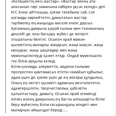
«Келешектің иесі-жастар», «Жастар өзінің ата-
анасынан гөрі заманына көбірек ұқсас келеді»-деп
И.С.Кони айтпақшы, қоғам талабына сай, сол
қоғамды көркейтетін, дамытатын жастар
тәрбиелеу ең маңызды мәселе екені даусыз.
Қоғамның дамуына қарай ғылым мен техниканың
деңгейі де, оны басқару жүйесі де өзгеріп
отыратыны белгілі. Осыған орай маман
қызметінің мазмұны жаңарып, жаңа мақсат, жаңа
көзқарас, жаңа шешімдер мен жаңа
мүмкіншіліктерді қажет етеді. Ондай мүмкіншілік
тек білім арқылы келеді.
Білім-қоғамды әлеуметтік, мәдени-ғылыми
прогреспен қамтамасыз ететін ғажайып құбылыс,
адам үшін де, қоғам үшін де ең жоғары құндылық.
Оның ең негізгі қызметі-адамның менталитетін,
адамгершілігін, творчестволық қабілетін
қалыптастыру, дамыту. Осыған орай егеменді
еліміз өзінің дамуының ең басты алғышарты-білім
беру жүйесінің Білім ғасырындағы міндеті мен
мазмұнын айқындап береді.....