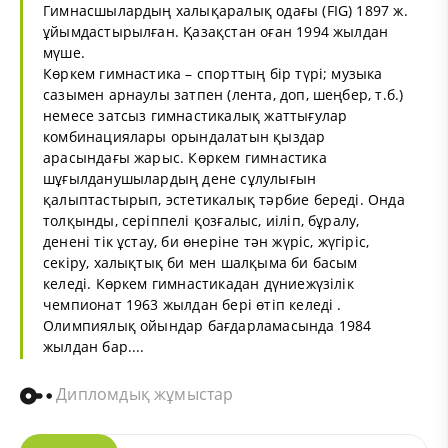
Гимнасшылардың халықаралық одағы (FІG) 1897 ж.
ұйымдастырылған. Қазақстан оған 1994 жылдан
мүше.
Көркем гимнастика – спорттың бір түрі; музыка
сазымен арнаулы затпен (лента, доп, шеңбер, т.б.)
немесе затсыз гимнастикалық жаттығулар
комбинациялары орындалатын қыздар
арасындағы жарыс. Көркем гимнастика
шұғылданушылардың дене сұлулығын
қалыптастырып, эстетикалық тәрбие береді. Онда
толқынды, серіппелі қозғалыс, иіліп, бұралу,
денені тік ұстау, би өнеріне тән жүріс, жүгіріс,
секіру, халықтық би мен шалқыма би басым
келеді. Көркем гимнастикадан дүниежүзілік
чемпионат 1963 жылдан бері өтіп келеді .
Олимпиялық ойындар бағдарламасында 1984
жылдан бар....
Дипломдық жұмыстар