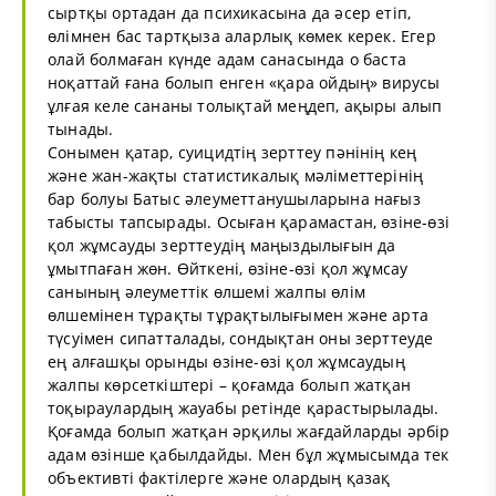
сыртқы ортадан да психикасына да әсер етіп,
өлімнен бас тартқыза аларлық көмек керек. Егер
олай болмаған күнде адам санасында о баста
ноқаттай ғана болып енген «қара ойдың» вирусы
ұлғая келе сананы толықтай меңдеп, ақыры алып
тынады.
Сонымен қатар, суицидтің зерттеу пәнінің кең
және жан-жақты статистикалық мәліметтерінің
бар болуы Батыс әлеуметтанушыларына нағыз
табысты тапсырады. Осыған қарамастан, өзіне-өзі
қол жұмсауды зерттеудің маңыздылығын да
ұмытпаған жөн. Өйткені, өзіне-өзі қол жұмсау
санының әлеуметтік өлшемі жалпы өлім
өлшемінен тұрақты тұрақтылығымен және арта
түсуімен сипатталады, сондықтан оны зерттеуде
ең алғашқы орынды өзіне-өзі қол жұмсаудың
жалпы көрсеткіштері – қоғамда болып жатқан
тоқыраулардың жауабы ретінде қарастырылады.
Қоғамда болып жатқан әрқилы жағдайларды әрбір
адам өзінше қабылдайды. Мен бұл жұмысымда тек
объективті фактілерге және олардың қазақ