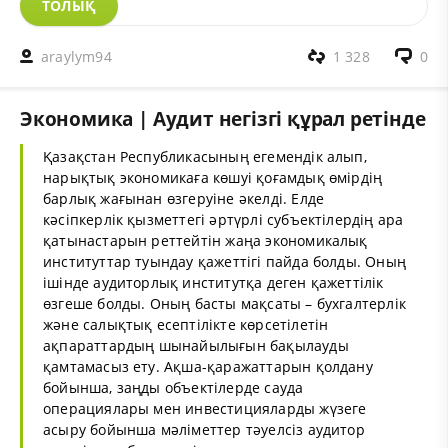
ТОЛЫҚ
araylym94
1 328
0
Экономика | Аудит негізгі құрал ретінде
Қазақстан Республикасының егемендік алып,
нарықтық экономикаға көшуі қоғамдық өмірдің
барлық жағынан өзгеруіне әкелді. Елде
кәсіпкерлік қызметтегі әртүрлі субъектілердің ара
қатынастарын реттейтін жаңа экономикалық
институттар туындау қажеттігі пайда болды. Оның
ішінде аудиторлық институтқа деген қажеттілік
өзгеше болды. Оның басты мақсаты – бухгалтерлік
және салықтық есептілікте көрсетілетін
ақпараттардың шынайылығын бақылауды
қамтамасыз ету. Ақша-қаражаттарын қолдану
бойынша, заңды объектілерде сауда
операциялары мен инвестицияларды жүзеге
асыру бойынша мәліметтер тәуелсіз аудитор