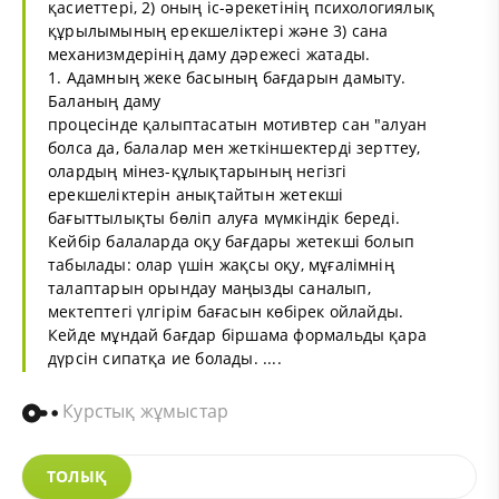
қасиеттері, 2) оның іс-әрекетінің психологиялық
құрылымының ерекшеліктері және 3) сана
механизмдерінің даму дәрежесі жатады.
1. Адамның жеке басының бағдарын дамыту.
Баланың даму
процесінде қалыптасатын мотивтер сан "алуан
болса да, балалар мен жеткіншектерді зерттеу,
олардың мінез-құлықтарының негізгі
ерекшеліктерін анықтайтын жетекші
бағыттылықты бөліп алуға мүмкіндік береді.
Кейбір балаларда оқу бағдары жетекші болып
табылады: олар үшін жақсы оқу, мұғалімнің
талаптарын орындау маңызды саналып,
мектептегі үлгірім бағасын көбірек ойлайды.
Кейде мұндай бағдар біршама формальды қара
дүрсін сипатқа ие болады. ....
Курстық жұмыстар
ТОЛЫҚ