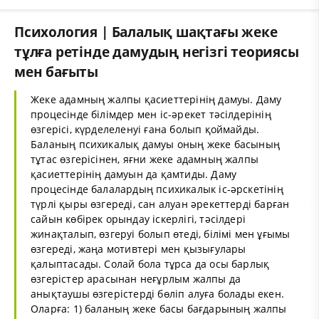
Психология | Балалық шақтағы жеке
тұлға ретінде дамудың негізгі теориясы
мен бағыты
Жеке адамның жалпы қасиеттерінің дамуы. Даму
процесінде білімдер мен іс-әрекет тәсілдерінің
өзгерісі, күрделеленуі ғана болып қоймайды.
Баланың психикалық дамуы оның жеке басының
тұтас өзгерісінен, яғни жеке адамның жалпы
қасиеттерінің дамуын да қамтиды. Даму
процесінде балалардың психикалык іс-әрскетінің
түрлі қыры өзгереді, сан алуан әрекеттерді барған
сайын көбірек орындау іскерлігі, тәсілдері
жинақталып, өзгеруі болып өтеді, білімі мен ұғымы
өзгереді, жаңа мотивтері мен қызығулары
қалыптасады. Солай бола тұрса да осы барлық
өзгерістер арасынан неғұрлым жалпы да
анықтаушы өзгерістерді бөліп алуға болады екен.
Оларға: 1) баланың жеке басы бағдарының жалпы