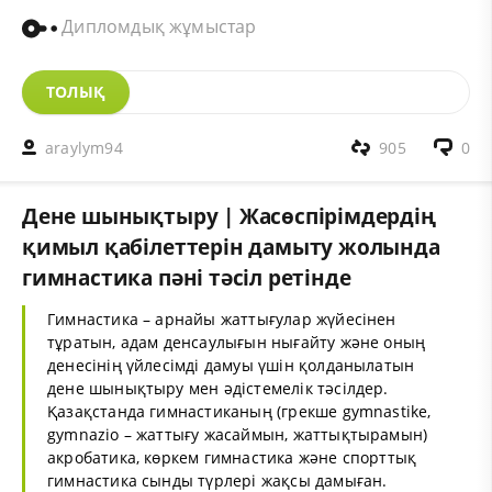
Дипломдық жұмыстар
ТОЛЫҚ
araylym94
905
0
Дене шынықтыру | Жасөспірімдердің
қимыл қабілеттерін дамыту жолында
гимнастика пәні тәсіл ретінде
Гимнастика – арнайы жаттығулар жүйесінен
тұратын, адам денсаулығын нығайту және оның
денесінің үйлесімді дамуы үшін қолданылатын
дене шынықтыру мен әдістемелік тәсілдер.
Қазақстанда гимнастиканың (грекше gymnastіke,
gymnazіo – жаттығу жасаймын, жаттықтырамын)
акробатика, көркем гимнастика және спорттық
гимнастика сынды түрлері жақсы дамыған.