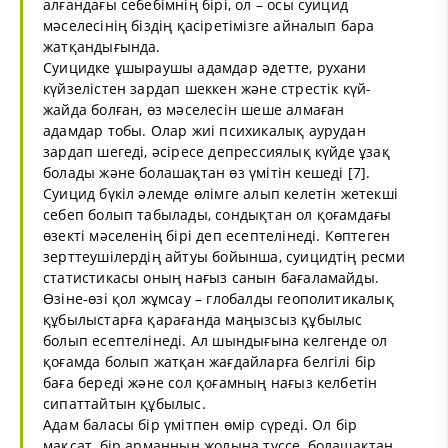
алғандағы себебімнің бірі, ол – осы суицид
мәселесінің біздің қасіретімізге айналып бара
жатқандығында.
Суицидке ұшыраушы адамдар әдетте, рухани
күйзелістен зардап шеккен және стрестік күй-
жайда болған, өз мәселесін шеше алмаған
адамдар тобы. Олар жиі психикалық аурудан
зардап шегеді, әсіресе депрессиялық күйде ұзақ
болады және болашақтан өз үмітін кешеді [7].
Суицид бүкіл әлемде өлімге алып келетін жетекші
себеп болып табылады, сондықтан ол қоғамдағы
өзекті мәселенің бірі деп есептелінеді. Көптеген
зерттеушілердің айтуы бойынша, суицидтің ресми
статистикасы оның нағыз санын бағаламайды.
Өзіне-өзі қол жұмсау – глобалды геополитикалық
құбылыстарға қарағанда маңызсыз құбылыс
болып есептелінеді. Ал шындығына келгенде ол
қоғамда болып жатқан жағдайларға белгілі бір
баға береді және сол қоғамның нағыз келбетін
сипаттайтын құбылыс.
Адам баласы бір үмітпен өмір сүреді. Ол бір
мақсат, бір арманның жолына түссе, болашақтан