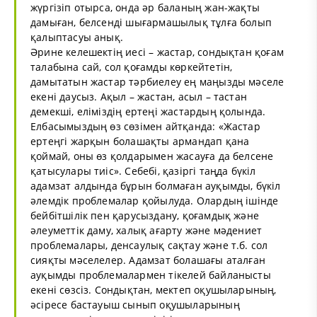
жүргізіп отырса, онда әр баланың жан-жақты
дамыған, белсенді шығармашылық тұлға болып
қалыптасуы анық.
Әрине келешектің иесі – жастар, сондықтан қоғам
талабына сай, сол қоғамды көркейтетін,
дамытатын жастар тәрбиелеу ең маңызды мәселе
екені даусыз. Ақыл – жастан, асыл – тастан
демекші, еліміздің ертеңі жастардың қолында.
Елбасымыздың өз сөзімен айтқанда: «Жастар
ертеңгі жарқын болашақты армандап қана
қоймай, оны өз қолдарымен жасауға да белсене
қатысулары тиіс». Себебі, қазіргі таңда бүкіл
адамзат алдында бұрын болмаған ауқымды, бүкіл
әлемдік проблемалар қойылуда. Олардың ішінде
бейбітшілік пен қарусыздану, қоғамдық және
әлеуметтік даму, халық ағарту және мәдениет
проблемалары, денсаулық сақтау және т.б. сол
сияқты мәселелер. Адамзат болашағы аталған
ауқымды проблемалармен тікелей байланысты
екені сөзсіз. Сондықтан, мектеп оқушыларының,
әсіресе бастауыш сынып оқушыларының