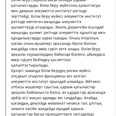
қатынастарды, білім беру жүйесінің қалыптасуы
мен дамуын әлеуметтік институт ретінде
зерттейді. Білім беру жүйесі әлеуметтік институт
ретінде көптеген маңызды әлеуметтік
қызметтерді атқарады. Эмиль Дюркгейм осындай
маңызды қызмет ретінде әлеуметтік ғұрыптар мен
құндылықтарды қарастырады. Оның пікірінше,
қоғам, оның мүшелері арасында бірлік болған
жағдайда ғана өмір сүріп кете алады. Білім беру
арқылы оқушылардың бойында бірлесе, ұйымдаса
өмір сүруге бейімдеу қасиеттері
қалыптастырылады.
Қазіргі заманда білім берудің ресми жүйесі
атқарып отырған функцияны кез келген
әлеуметтік институт орындай алмайды. Өйткені,
отбасы мүшелері туыстық қарым-қатынастар
арқылы байланыста болса, ал құрдастар арасында
әрбір кісі жақын адамды өзі таңдайды. Алайда,
қоғамдық деңгейде мемлекет немесе тап, ұлттық
немесе кәсіби жағдайда мұндай қарым-
қатынастар басқа принциптерге негізделеді.