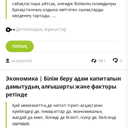
сабақтастыра айтсақ, әлемдік білімнің ғаламдануы
Қазақстанның алдына көптеген сынақтарды
көлденең тартады. ....
Дипломдық жұмыстар
ТОЛЫҚ
araylym94
881
0
Экономика | Білім беру адам капиталын
дамытудың алғышарты және факторы
ретінде
Қай мемлекеттің де негізгі тірегі-асқақтаған
күмбездер де, ғимараттар да, экономикалық
жағдай да емес, білімді де білікті, іскер де, белсенді
адамдар.