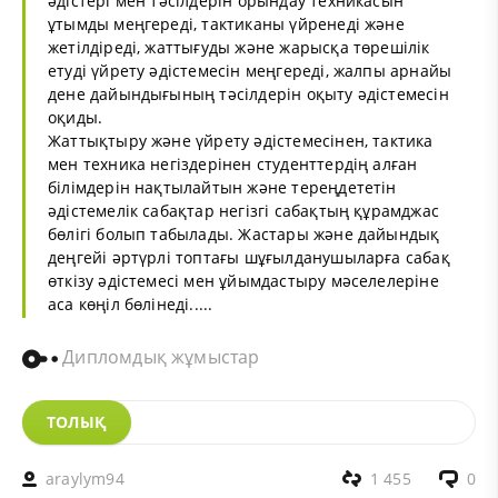
әдістері мен тәсілдерін орындау техникасын
ұтымды меңгереді, тактиканы үйренеді және
жетілдіреді, жаттығуды және жарысқа төрешілік
етуді үйрету әдістемесін меңгереді, жалпы арнайы
дене дайындығының тәсілдерін оқыту әдістемесін
оқиды.
Жаттықтыру және үйрету әдістемесінен, тактика
мен техника негіздерінен студенттердің алған
білімдерін нақтылайтын және тереңдететін
әдістемелік сабақтар негізгі сабақтың құрамджас
бөлігі болып табылады. Жастары және дайындық
деңгейі әртүрлі топтағы шұғылданушыларға сабақ
өткізу әдістемесі мен ұйымдастыру мәселелеріне
аса көңіл бөлінеді.....
Дипломдық жұмыстар
ТОЛЫҚ
araylym94
1 455
0