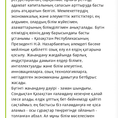
адамзат капиталының сапасын арттыруда басты
роль атқаратын белгілі. Мемлекеттердің
экономикалық және әлеуметтік жетістіктері, ең
алдымен, олардың білім жүйесімен,
азаматтарының білімділігімен анықталады. Бүгін
еліміздің өзінің даму барысындағы басты
ұстанымы – Қазақстан Республикасының
Президенті Н.Ә. Назарбаевтың әлемдегі бәсеке
мейлінше қабілетті озық елу ел елдің қатарына
қосылу. Жаһандану жағдайында барлық
индустриалды дамыған елдер білімге,
интеллектуалды және білім әлеуетіне,
инновацияларға, озық технологияларға,
негізделген экономиканы дамытуға бетбұрыс
жасады.
Бүгінгі жаһандану дәуірі - заман шындығы.
Сондықтан Қазақстан ғаламдану кезеңіне қалай
ілесе алады, елдік ұлттық бет-бейнемізді қайтіп
сақтаймыз, ең бастысы біз ғаламдануға не қоса
аламыз - осы сұрақтар төңірегінде ойланып -
толғанған абзал. Ал мұны білім мәселесімен