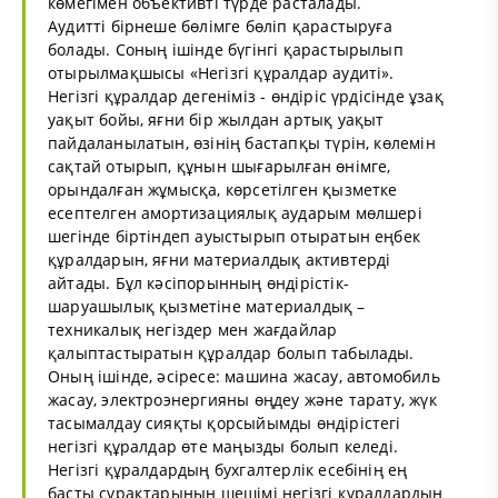
көмегімен объективті түрде расталады.
Аудитті бірнеше бөлімге бөліп қарастыруға
болады. Соның ішінде бүгінгі қарастырылып
отырылмақшысы «Негізгі құралдар аудиті».
Негізгі құралдар дегеніміз - өндіріс үрдісінде ұзақ
уақыт бойы, яғни бір жылдан артық уақыт
пайдаланылатын, өзінің бастапқы түрін, көлемін
сақтай отырып, құнын шығарылған өнімге,
орындалған жұмысқа, көрсетілген қызметке
есептелген амортизациялық аударым мөлшері
шегінде біртіндеп ауыстырып отыратын еңбек
құралдарын, яғни материалдық активтерді
айтады. Бұл кәсіпорынның өндірістік-
шаруашылық қызметіне материалдық –
техникалық негіздер мен жағдайлар
қалыптастыратын құралдар болып табылады.
Оның ішінде, әсіресе: машина жасау, автомобиль
жасау, электроэнергияны өңдеу және тарату, жүк
тасымалдау сияқты қорсыйымды өндірістегі
негізгі құралдар өте маңызды болып келеді.
Негізгі құралдардың бухгалтерлік есебінің ең
басты сұрақтарының шешімі негізгі құралдардың