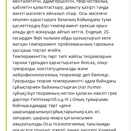
менталитетін, адамгершілігін, творчестволық
қабілетін қалыптастыру, дамыту қазіргі таңда
өзекті мәселеге айналып отыр. Осы мәселені
кеңінен қарастыруға баланың бойындағы тума
қасиеттердің бірі-темперамент ерекше орын
алады деп жоғарыда айтып кеттік. Ендеше, 25-
ғасырдан бері ғылыми ойды қызықтырып келе
жатқан темперамент проблемасының тарихына
қысқаша тоқтап өтейік.
Темпераменттің төрт типі жайлы теорияларын
тарихи тұрғыдан қарастыратын болсақ, олар:
гуморалды, конституционалды және
нейрофизиологиялық теориялар деп бөлінеді.
Гуморалды теория темпераментті адам бойндағы
сұйықтармен байланыстырған (лат.humor-
сұйық).Бұл теорияның негізін қалаған ежелгі грек
дәрігері-Гиппокарт(б.э.д.Үғ.).Оның тұжырымы
бойнша,адамдар төрт «дене
шырындарының»(сұйықтарының)-қан, өт,
запыран, шырыш-өзара қатынасымен
ажыратылады.Осы психологиялық тағылымды
арқау ете отырып, ежелгі дүние дәрігері Клавдий