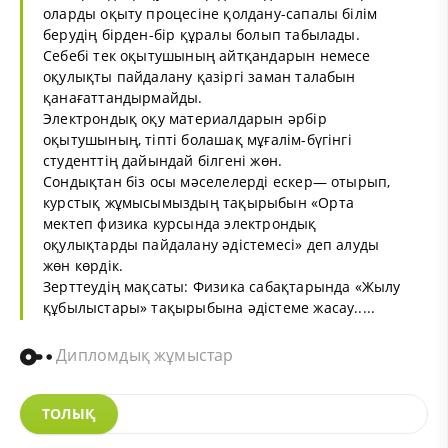
оларды оқыту процесіне қолдану-сапалы білім
берудің бірден-бір құралы болып табылады.
Себебі тек оқытушының айтқандарын немесе
оқулықты пайдалану қазіргі заман талабын
қанағаттандырмайды.
Электрондық оқу материалдарын әрбір
оқытушының, тіпті болашақ мұғалім-бүгінгі
студенттің дайындай білгені жөн.
Сондықтан біз осы мәселелерді ескер— отырып,
курстық жұмысымыздың тақырыбын «Орта
мектеп физика курсында электрондық
оқулықтарды пайдалану әдістемесі» деп алуды
жөн көрдік.
Зерттеудің мақсаты: Физика сабақтарында «Жылу
құбылыстары» тақырыбына әдістеме жасау.....
Дипломдық жұмыстар
ТОЛЫҚ