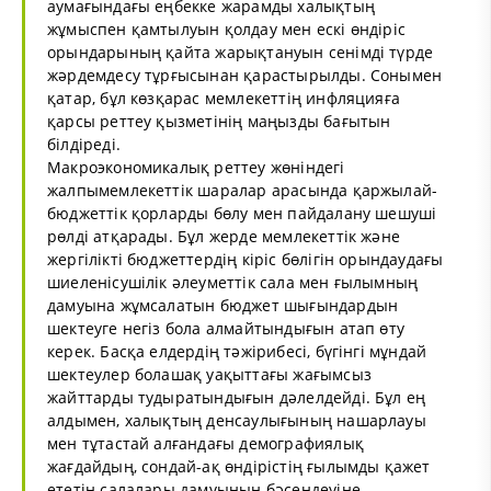
аумағындағы еңбекке жарамды халықтың
жұмыспен қамтылуын қолдау мен ескі өндіріс
орындарының қайта жарықтануын сенімді түрде
жәрдемдесу тұрғысынан қарастырылды. Сонымен
қатар, бұл көзқарас мемлекеттің инфляцияға
қарсы реттеу қызметінің маңызды бағытын
білдіреді.
Макроэкономикалық реттеу жөніндегі
жалпымемлекеттік шаралар арасында қаржылай-
бюджеттік қорларды бөлу мен пайдалану шешуші
рөлді атқарады. Бұл жерде мемлекеттік және
жергілікті бюджеттердің кіріс бөлігін орындаудағы
шиеленісушілік әлеуметтік сала мен ғылымның
дамуына жұмсалатын бюджет шығындардын
шектеуге негіз бола алмайтындығын атап өту
керек. Басқа елдердің тәжірибесі, бүгінгі мұндай
шектеулер болашақ уақыттағы жағымсыз
жайттарды тудыратындығын дәлелдейді. Бұл ең
алдымен, халықтың денсаулығының нашарлауы
мен тұтастай алғандағы демографиялық
жағдайдың, сондай-ақ өндірістің ғылымды қажет
ететін салалары дамуының бәсеңдеуіне