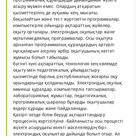
асыру мүмкін емес. Олардың атқаратын
қызметтерінің де ауқымы кең, мысалы,
бақылайтын және тест жүргізетін программалар,
компьютерлік ойындар ақпараттық жүйелер,
оқыту орталары, электрондық оқулықтар және
мультимедиялық программалар. Осы оқытуға
арналған программалық құралдардың әртүрлі
нұсқаларын әзірлеу әрбір оқытушының негізгі
жұмысы болып табылады.
Бүгінгі күні ақпараттық технология кең көлемде
оқыту мен педагогикалық ұйымдастыру
қызметінде барлық республикалық жоғарғы оқу
орындарында қолданылады. Электрондық оқулық
көмекші құралдар, компьютерлік тапсырмалар,
лабораториялық жұмыстар, педагогикалық
программалық шаралар бұларды оқытушылар
өздері құрады және пайдаланады.
Қазіргі кезде білім беруді ақпараттандыру
процесінің жүргізілуіне -байланысты осы процесті
жүзеге асырудағы өзекті мәселелердің бірі-
электрондық оқулыктар дайында болып отыр. Ал