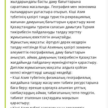
жылдарындағы басты даму бағыттарына
сараптама жасалынды. География мен экономика
ғылымдарын ұштастыра отырып, Кіші Азия
түбегінің қазіргі таңда туристік-рекреациялық
жағынан дамуының бағыттарын қарастыру және
Қазақстандағы туризм саласын дамытуға Түркия
тәжірибесін пайдалануды талдау зерттеу
жұмысының өзектілігін анықтайды.
Жұмыстың мақсаты: Әртүрлі дерек көздерін
талдау негізінде Кіші Азияның қазіргі заманғы
әлеуметтік-географиялық даму бағыттарын
анықтап, аймақ дамуының тәжірибесін Қазақстан
жағдайында пайдалану мүмкіндіктерін қарастыру.
Диплом жұмысының мақсаты алдыға қойған
келесі міндеттерді шешуді көздейді:
• Кіші Азия түбегінің физикалық-географиялық
жағдайына талдау жасау мен табиғи ресурстарына
баға беру; ерекше қорғауға алынған ұлттық
саябақтардың аймақ табиғатының тепе-теңдігін,
табиғат эталонын сақтаудағы маңызын
қарастыру;
• Кіші Азия түбегі қалаларының әлеуметтік-