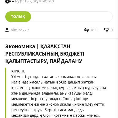
Курстық жұмыстар
ТОЛЫҚ
almira777
410
0
Экономика | ҚАЗАҚСТАН
РЕСПУБЛИКАСЫНЫҢ БЮДЖЕТІ
ҚАЛЫПТАСТЫРУ, ПАЙДАЛАНУ
КІРІСПЕ
Үкіметтің таңдап алған эконмикалық саясаты
негізінде жасалынатын әрбір дамып жатқан
қоғамның экономикалық құрылымның құрылуына
және дамуында алдыңғы, анықтаушы рөлді
мемлекеттік реттеу алады. Соның ішінде
мемлекетке өзінің экономикалық және әлеуметтік
реттеуін асыруға беретін аса маңызды
механизмдердің бірі - қоғамның қаржы жүйесі.