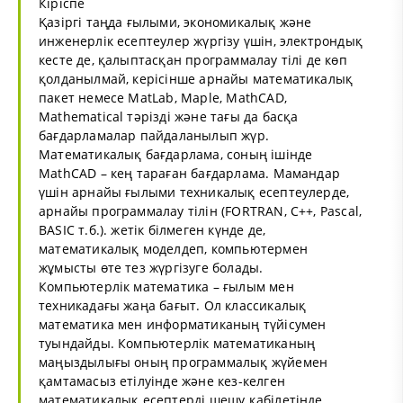
Кіріспе
Қазіргі таңда ғылыми, экономикалық және
инженерлік есептеулер жүргізу үшін, электрондық
кесте де, қалыптасқан программалау тілі де көп
қолданылмай, керісінше арнайы математикалық
пакет немесе МatLab, Maple, MathCAD,
Mathematical тәрізді және тағы да басқа
бағдарламалар пайдаланылып жүр.
Математикалық бағдарлама, соның ішінде
MathCAD – кең тараған бағдарлама. Мамандар
үшін арнайы ғылыми техникалық есептеулерде,
арнайы программалау тілін (FORTRAN, C++, Pascal,
BASIC т.б.). жетік білмеген күнде де,
математикалық моделдеп, компьютермен
жұмысты өте тез жүргізуге болады.
Компьютерлік математика – ғылым мен
техникадағы жаңа бағыт. Ол классикалық
математика мен информатиканың түйісумен
туындайды. Компьютерлік математиканың
маңыздылығы оның программалық жүйемен
қамтамасыз етілуінде және кез-келген
математикалық есептерді шешу қабілетінде.