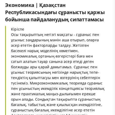
Экономика | Қазақстан
Республикасындағы сұранысты қаржы
бойынша пайдаланудың сипаттамасы
Кіріспе
Осы тақырыптың негізгі мақсаты - сұраныс пен
ұсыныс заңдарының мәнін аша отырып, оларға
әсер ететін факторларды талдау. Жетілген
бәсекелі нарық моделінің көмегімен,
экономикалық ортаның өзгерістері баға мен
сатып алатын тауар санына әсер етеді деген
болжауды ары қарай дамытамыз. Сұраныс пен
ұсыныс теориясының негізінде нарықтық тепе-
тендіктің қалыптасуы мен өзгеруінің себептерін
түсінеміз. Микроэкономикалық теорияда сұраныс
пен ұсыныстың икемділік концепциясы теориялық
және практикалық маңыз-дылығымен ерекше
орын алады. Сондықтан тақырыпта сұраныстың
бағалық, табыстық және қиылысқан икемділігіне,
сұраныстың бағалық икемділігіне әсер ететін