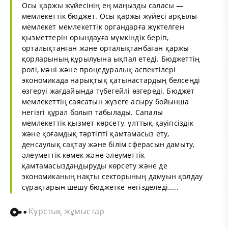
Осы қаржы жүйесінің ең маңызды саласы —
мемлекеттік бюджет. Осы қаржы жүйесі арқылы
мемлекет мемлекеттік органдарға жүктелген
қызметтерін орындауға мүмкіндік беріп,
орталықтанған және орталықтанбаған қаржы
қорларының құрылуына ықпал етеді. Бюджеттің
рөлі, мәні және процедуралық аспектілері
экономикада нарықтық қатынастардың белсеңді
өзгеруі жағдайында түбегейлі өзгереді. Бюджет
мемлекеттің саясатын жүзеге асыру бойынша
негізгі құрал болып табылады. Сапалы
мемлекеттік қызмет көрсету, ұлттық қауіпсіздік
және қоғамдық тәртіпті қамтамасыз ету,
денсаулық сақтау және білім сферасын дамыту,
әлеуметтік көмек және әлеуметтік
қамтамасыздандыруды көрсету және де
экономиканың нақты секторының дамуын қолдау
сұрақтарын шешу бюджетке негізделеді.....
Курстық жұмыстар