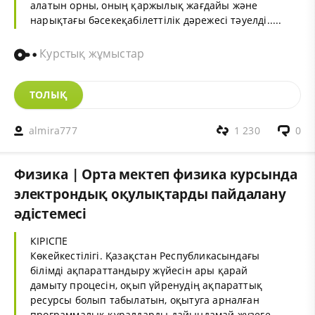
алатын орны, оның қаржылық жағдайы және
нарықтағы бәсекеқабілеттілік дәрежесі тәуелді.....
Курстық жұмыстар
ТОЛЫҚ
almira777
1 230
0
Физика | Орта мектеп физика курсында
электрондық оқулықтарды пайдалану
әдістемесі
КІРІСПЕ
Көкейкестілігі. Қазақстан Республикасындағы
білімді ақпараттандыру жүйесін ары қарай
дамыту процесін, оқып үйренудің ақпараттық
ресурсы болып табылатын, оқытуга арналған
программалық құралдарды дайындамай жүзеге