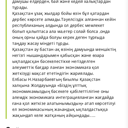
дамушы елдерден, бай және кедей халықтардан
тұрады.
Қазақстан ұзақ жылдар бойы өзін бұл қатардан
дербес көрсете алмады.Тәуелсіздік алғаннан кейін
республиканың алдында ол дербес мемлекет
болып қалыптаса ала ма,егер солай болса ,онда
оның орны қайда болуы керек деген тұрғыда
таңдау жасау міндеті тұрды.
Қазақстан әу бастан-ақ өзінің дамуында меншіктің
негізгі нышандарымен қабысқан және өзара
ықпалдасқан бәсекелестікке негізделген
әлеуметтік бағдар ланған экономикаға қол
жеткізуді мақсат ететіндігін жариялады.
Елбасы Н.Назарбаевтың биылғы Қазақстан
халқына Жолдауында «Біздің ұлттық
экономикамыздың бәсекеге қабілеттілігіне оны
әлемдік экономикаға интеграцияланған жағдайда
ғана қол жеткізе алатынымыздың» атап көрсетілуі
ел экономикасының жаһандық ықпалдастыққа
жақындап келе жатқаның айқындады.....