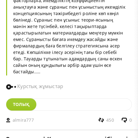
факторларға, икемділіктің коэффициентін
анықтауға және сұраныс пен ұсыныстың икемділік
концепциясының тәжірибедегі роліне көп көңіл
бөлінеді. Сұраныс пен ұсыныс теори-ясының
мәнін жете түсінбей, келесі тақырыптарда
қарастырылатын материалдарды меңгеру мүмкін
емес. Сұранысты бағаға икемдеу жасайды және
фирмалардың баға белгілеу стратегиясына әсер
етеді. Көпшілікке ілесу әсерінің тағы бір себебі
бар. Тауарды тұтынатын адамдардың саны өскен
сайын оның құндылығы әрбір адам үшін өсе
бастайды.....
Курстық жұмыстар
ТОЛЫҚ
almira777
450
0