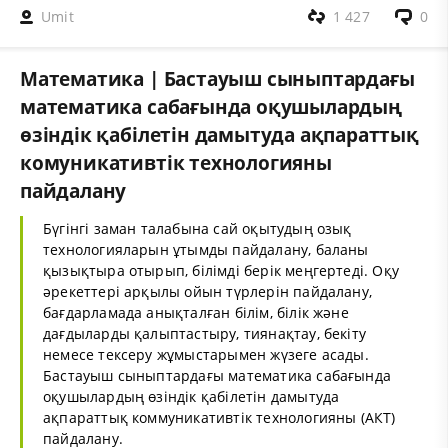
Umit
1 427
0
Математика | Бастауыш сыныптардағы
математика сабағында оқушылардың
өзіндік қабілетін дамытуда ақпараттық
комуникативтік технологияны
пайдалану
Бүгінгі заман талабына сай оқытудың озық
технологияларын ұтымды пайдалану, баланы
қызықтыра отырып, білімді берік меңгертеді. Оқу
әрекеттері арқылы ойын түрлерін пайдалану,
бағдарламада анықталған білім, білік және
дағдыларды қалыптастыру, тиянақтау, бекіту
немесе тексеру жұмыстарымен жүзеге асады.
Бастауыш сыныптардағы математика сабағында
оқушылардың өзіндік қабілетін дамытуда
ақпараттық коммуникативтік технологияны (АКТ)
пайдалану.