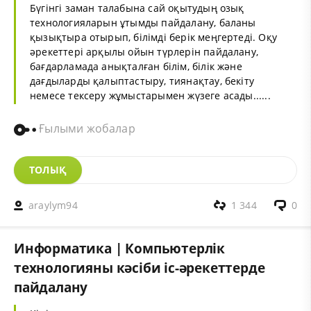
Бүгінгі заман талабына сай оқытудың озық
технологияларын ұтымды пайдалану, баланы
қызықтыра отырып, білімді берік меңгертеді. Оқу
әрекеттері арқылы ойын түрлерін пайдалану,
бағдарламада анықталған білім, білік және
дағдыларды қалыптастыру, тиянақтау, бекіту
немесе тексеру жұмыстарымен жүзеге асады......
Ғылыми жобалар
ТОЛЫҚ
araylym94
1 344
0
Информатика | Компьютерлік
технологияны кәсіби іс-әрекеттерде
пайдалану