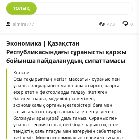
ТОЛЫҚ
almira777
473
0
Экономика | Қазақстан
Республикасындағы сұранысты қаржы
бойынша пайдаланудың сипаттамасы
Кіріспе
Осы тақырыптың негізгі мақсаты - сұраныс пен
ұсыныс заңдарының мәнін аша отырып, оларға
әсер ететін факторларды талдау. Жетілген
бәсекелі нарық моделінің көмегімен,
экономикалық ортаның өзгерістері баға мен
сатып алатын тауар санына әсер етеді деген
болжауды ары қарай дамытамыз. Сұраныс пен
ұсыныс теориясының негізінде нарықтық тепе-
тендіктің қалыптасуы мен өзгеруінің себептерін
түсінеміз. Микроэкономикалық теорияда сұраныс