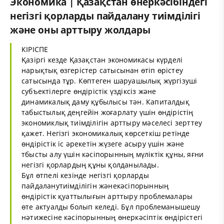
Экономика | Қазақстан өнеркәсібіндегі
негізгі қорларды пайдалану тиімділігі
және оны арттыру жолдары
КІРІСПЕ
Қазіргі кезде Қазақстан экономикасы күрделі
нарықтық өзгерістер сатысынан өтіп өрістеу
сатысында тұр. Көптеген шаруашылық жүргізуші
субъектілерге өндірістік үздіксіз және
динамикалық даму құбылысы тән. Капиталдық
табыстылық деңгейін жоғарлату үшін өндірістің
экономиклық тиімділігін арттыру мәселесі зерттеу
қажет. Негізгі экономикалық көрсеткіш ретінде
өндірістік іс әрекетін жүзеге асыру үшін және
тбысты алу үшін кәсіпорынның мүліктік құны, яғни
негізгі қорлардың құны қолданылады.
Бұл өтпелі кезінде негізгі қорларды
пайдаланутиімділігін жәнекәсіпорынның
өндірістік қуаттылығын арттыру проблемалары
өте актуалды болып келеді. Бұл проблеманышешу
нәтижесіне кәсіпорынның өнеркәсіптік өндірістегі