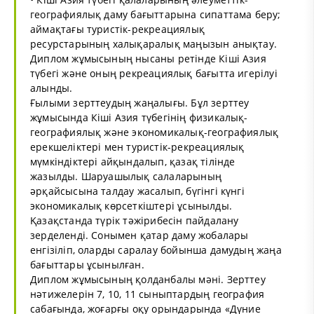
географиялық даму бағыттарына сипаттама беру;
аймақтағы туристік-рекреациялық
ресурстарының халықаралық маңызын анықтау.
Диплом жұмысының нысаны ретінде Кіші Азия
түбегі және оның рекреациялық бағытта игерілуі
алынды.
Ғылыми зерттеудың жаңалығы. Бұл зерттеу
жұмысында Кіші Азия түбегінің физикалық-
географиялық және экономикалық-географиялық
ерекшеліктері мен туристік-рекреациялық
мүмкіндіктері айқындалып, қазақ тілінде
жазылды. Шаруашылық салаларының
әрқайсысына талдау жасалып, бүгінгі күнгі
экономикалық көрсеткіштері ұсынылды.
Қазақстанда түрік тәжірибесін пайдалану
зерделенді. Сонымен қатар даму жобалары
енгізіліп, оларды саралау бойынша дамудың жаңа
бағыттары ұсынылған.
Диплом жұмысының қолданбалы мәні. Зерттеу
нәтижелерін 7, 10, 11 сыныптардың география
сабағында, жоғарғы оқу орындарында «Дүние