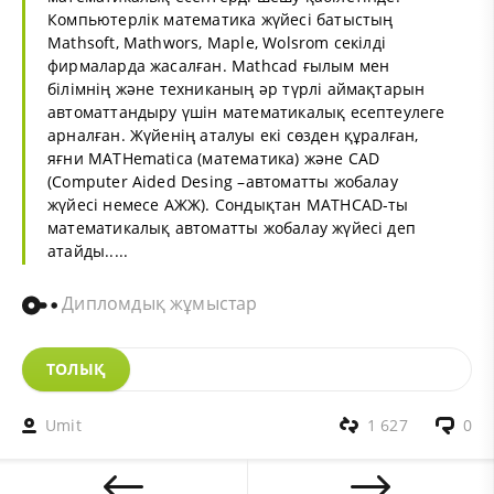
Компьютерлік математика жүйесі батыстың
Mathsoft, Mathwors, Maple, Wolsrom секілді
фирмаларда жасалған. Mathcad ғылым мен
білімнің және техниканың әр түрлі аймақтарын
автоматтандыру үшін математикалық есептеулеге
арналған. Жүйенің аталуы екі сөзден құралған,
яғни MATHematica (математика) және САD
(Computer Aided Desing –автоматты жобалау
жүйесі немесе АЖЖ). Сондықтан MATHCAD-ты
математикалық автоматты жобалау жүйесі деп
атайды.....
Дипломдық жұмыстар
ТОЛЫҚ
Umit
1 627
0