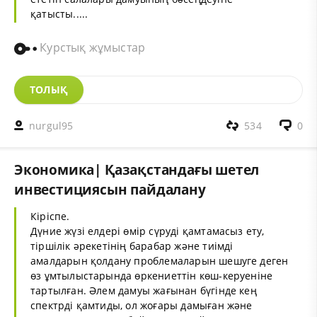
қатысты.....
Курстық жұмыстар
ТОЛЫҚ
nurgul95
534
0
Экономика| Қазақстандағы шетел
инвестициясын пайдалану
Кіріспе.
Дүние жүзі елдері өмір сүруді қамтамасыз ету,
тіршілік әрекетінің барабар және тиімді
амалдарын қолдану проблемаларын шешуге деген
өз ұмтылыстарында өркениеттін көш-керуеніне
тартылған. Әлем дамуы жағынан бүгінде кең
спектрді қамтиды, ол жоғары дамыған және