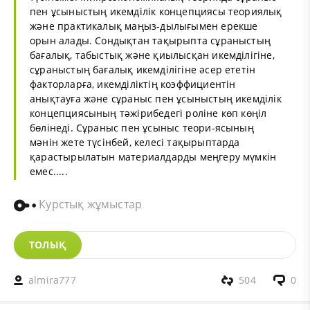
пен ұсыныстың икемділік концепциясы теориялық
және практикалық маңыз-дылығымен ерекше
орын алады. Сондықтан тақырыпта сұраныстың
бағалық, табыстық және қиылысқан икемділігіне,
сұраныстың бағалық икемділігіне әсер ететін
факторларға, икемділіктің коэффициентін
анықтауға және сұраныс пен ұсыныстың икемділік
концепциясының тәжірибедегі роліне көп көңіл
бөлінеді. Сұраныс пен ұсыныс теори-ясының
мәнін жете түсінбей, келесі тақырыптарда
қарастырылатын материалдарды меңгеру мүмкін
емес.....
Курстық жұмыстар
ТОЛЫҚ
almira777
504
0