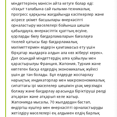
міндеттерінің мәнісін айта кетуге болар еді:
«Уақыт талабына сай ғылыми-техникалық
прогресс қарқыны жағдайында кәсіпкерлер және
әсіресе үкімет басшылары өнеркәсіпті
орналастыру мәселелері бойынша шешім
қабылдауға, өнеркәсіптік қуаттың өсуіне,
қорларды бөлу бағдарламаларын бағалауға
тікелей қатысы бар бағдарламалық
мәліметтермен өздерін қамтамасыз ету үшін
бірқатар жылдарға алдын ала көз жіберуі керек».
Дәл осындай міндеттердің алға қойылуы мен
қарастырылуы Франция, Жапония, Туркия және
көптеген басқа елдердің экономикалық жүйесі
үшін де тән болады. Бұл елдерде жоспарлау
нарықтық индикаторлар мен макроэкономикалық
сипаттағы ірі мәселелер шешімін ұзақ мерзімдік
болжау және бағдарлау арасында біріктіруші рөлді
атқарған және атқарып келе жатыр.
Жапонияда мысалы, 70 жылдардан бастап,
өндіргіш күштер мен өнеркәсіпті орналастыруды
жетілдіру мәселелері ең алдымен елдің барлық