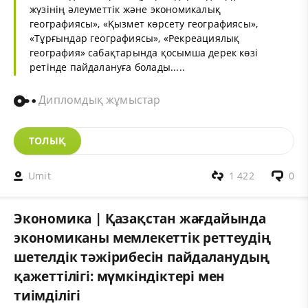
жүзінің әлеуметтік және экономикалық
географиясы», «Қызмет көрсету географиясы»,
«Тұрғындар географиясы», «Рекреациялық
география» сабақтарында қосымша дерек көзі
ретінде пайдалануға болады.....
Дипломдық жұмыстар
ТОЛЫҚ
Umit
1 422
0
Экономика | Қазақстан жағдайында
экономиканы мемлекеттік реттеудің
шетелдік тәжірибесін пайдаланудың
қажеттілігі: мүмкіндіктері мен
тиімділігі