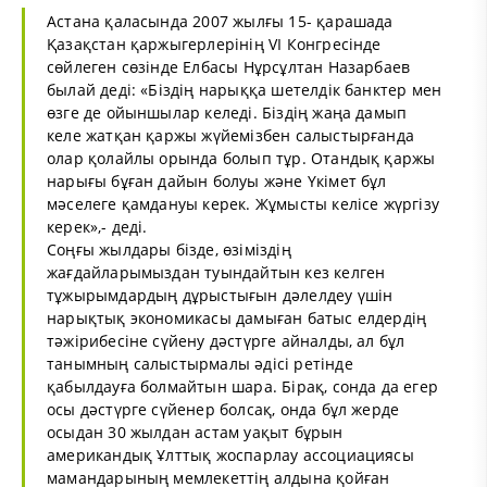
Астана қаласында 2007 жылғы 15- қарашада
Қазақстан қаржыгерлерінің VI Конгресінде
сөйлеген сөзінде Елбасы Нұрсұлтан Назарбаев
былай деді: «Біздің нарыққа шетелдік банктер мен
өзге де ойыншылар келеді. Біздің жаңа дамып
келе жатқан қаржы жүйемізбен салыстырғанда
олар қолайлы орында болып тұр. Отандық қаржы
нарығы бұған дайын болуы және Үкімет бұл
мәселеге қамдануы керек. Жұмысты келісе жүргізу
керек»,- деді.
Соңғы жылдары бізде, өзіміздің
жағдайларымыздан туындайтын кез келген
тұжырымдардың дұрыстығын дәлелдеу үшін
нарықтық экономикасы дамыған батыс елдердің
тәжірибесіне сүйену дәстүрге айналды, ал бұл
танымның салыстырмалы әдісі ретінде
қабылдауға болмайтын шара. Бірақ, сонда да егер
осы дәстүрге сүйенер болсақ, онда бұл жерде
осыдан 30 жылдан астам уақыт бұрын
американдық Ұлттық жоспарлау ассоциациясы
мамандарының мемлекеттің алдына қойған