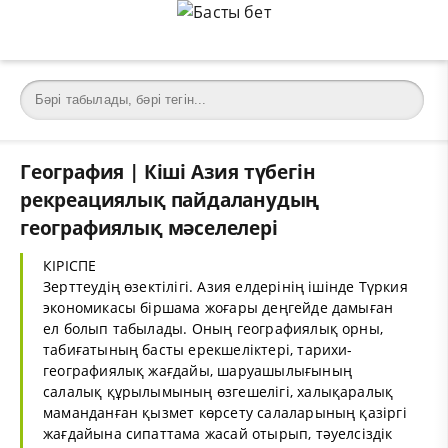
География | Кіші Азия түбегін
рекреациялық пайдаланудың
географиялық мәселелері
КІРІСПЕ
Зерттеудің өзектілігі. Азия елдерінің ішінде Түркия
экономикасы біршама жоғары деңгейде дамыған
ел болып табылады. Оның географиялық орны,
табиғатының басты ерекшеліктері, тарихи-
географиялық жағдайы, шаруашылығының
салалық құрылымының өзгешелігі, халықаралық
маманданған қызмет көрсету салаларының қазіргі
жағдайына сипаттама жасай отырып, тәуелсіздік