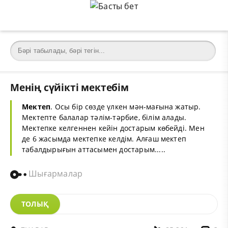
Менің сүйікті мектебім
Мектеп
. Осы бір сөзде үлкен мән-мағына жатыр.
Мектепте балалар тәлім-тәрбие, білім алады.
Мектепке келгеннен кейін достарым көбейді. Мен
де 6 жасымда мектепке келдім. Алғаш мектеп
табалдырығын аттасымен достарым.....
Шығармалар
ТОЛЫҚ