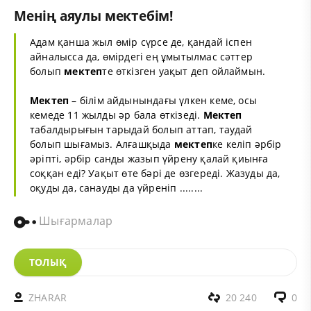
Менің аяулы мектебім!
Адам қанша жыл өмір сүрсе де, қандай іспен
айналысса да, өмірдегі ең ұмытылмас сәттер
болып
мектеп
те өткізген уақыт деп ойлаймын.
Мектеп
– білім айдынындағы үлкен кеме, осы
кемеде 11 жылды әр бала өткізеді.
Мектеп
табалдырығын тарыдай болып аттап, таудай
болып шығамыз. Алғашқыда
мектеп
ке келіп әрбір
әріпті, әрбір санды жазып үйрену қалай қиынға
соққан еді? Уақыт өте бәрі де өзгереді. Жазуды да,
оқуды да, санауды да үйреніп ........
Шығармалар
ТОЛЫҚ
ZHARAR
20 240
0