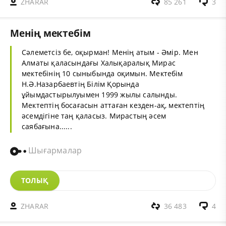
ZHARAR
85 261
3
Менің мектебім
Сәлеметсіз бе, оқырман! Менің атым - Әмір. Мен
Алматы қаласындағы Халықаралық Мирас
мектебінің 10 сыныбында оқимын. Мектебім
Н.Ә.Назарбаевтің Білім Қорында
ұйымдастырылуымен 1999 жылы салынды.
Мектептің босағасын аттаған кезден-ақ, мектептің
әсемдігіне таң қаласыз. Мирастың әсем
саябағына......
Шығармалар
ТОЛЫҚ
ZHARAR
36 483
4