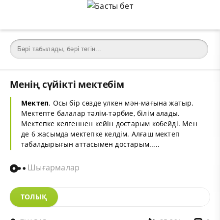
Менің сүйікті мектебім
Мектеп
. Осы бір сөзде үлкен мән-мағына жатыр.
Мектепте балалар тәлім-тәрбие, білім алады.
Мектепке келгеннен кейін достарым көбейді. Мен
де 6 жасымда мектепке келдім. Алғаш мектеп
табалдырығын аттасымен достарым.....
Шығармалар
ТОЛЫҚ