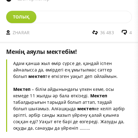
ТОЛЫҚ
ZHARAR
36 483
4
Менің аяулы мектебім!
Адам қанша жыл өмір сүрсе де, қандай іспен
айналысса да, өмірдегі ең ұмытылмас сәттер
болып
мектеп
те өткізген уақыт деп ойлаймын.
Мектеп
– білім айдынындағы үлкен кеме, осы
кемеде 11 жылды әр бала өткізеді.
Мектеп
табалдырығын тарыдай болып аттап, таудай
болып шығамыз. Алғашқыда
мектеп
ке келіп әрбір
әріпті, әрбір санды жазып үйрену қалай қиынға
соққан еді? Уақыт өте бәрі де өзгереді. Жазуды да,
оқуды да, санауды да үйреніп ........