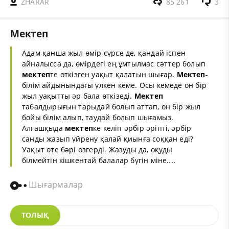
ZHARAR
85 261
3
Мектеп
Адам қанша жыл өмір сүрсе де, қандай іспен
айналысса да,
өмір
дегі ең ұмтылмас сәттер болып
мектеп
те өткізген
уақыт
қалатын шығар.
Мектеп
-
білім
айдынындағы үлкен кеме. Осы кемеде он бір
жыл уақытты әр бала өткізеді.
Мектеп
табалдырығын тарыдай болып аттап, он бір жыл
бойы білім алып, таудай болып шығамыз.
Алғашқыда
мектеп
ке келіп әрбір әріпті, әрбір
санды жазып үйрену қалай қиынға соққан еді?
Уақыт өте бәрі өзгерді. Жазуды да, оқуды
білмейтін
кішкентай
балалар бүгін міне....
Шығармалар
ТОЛЫҚ