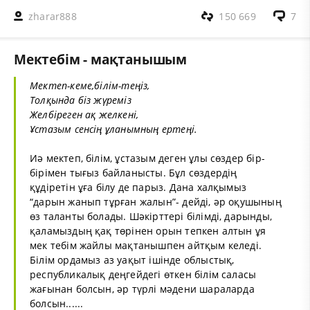
zharar888
150 669
7
Мектебім - мақтанышым
Мектеп-кеме,білім-теңіз,
Толқында біз жүреміз
Желбіреген ақ желкені,
Ұстазым сенсің ұланымның ертеңі.
Иә мектеп, білім, ұстазым деген ұлы сөздер бір-
бірімен тығыз байланысты. Бұл сөздердің
құдіретін ұға білу де парыз. Дана халқымыз
“дарын жанып тұрған жалын”- дейді, әр оқушының
өз таланты болады. Шәкірттері білімді, дарынды,
қаламыздың қақ төрінен орын тепкен алтын ұя
мек тебім жайлы мақтанышпен айтқым келеді.
Білім ордамыз аз уақыт ішінде облыстық,
республикалық деңгейдегі өткен білім саласы
жағынан болсын, әр түрлі мәдени шараларда
болсын......