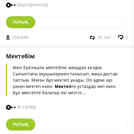
Шығармалар
ТОЛЫҚ
ZHARAR
20 240
0
Мектебім
Мен Еркінқала мектебіне жаңадан келдім.
Сыныптағы оқушылармен танысып, жаңа достар
таптым. Маған бұл мектеп ұнады. Ол әдемі әрі
үлкен мектеп екен.
Мектеп
те ұстаздар көп екен.
Бұл мектепте балалар екі мезгіл....
Эсселер
ТОЛЫҚ