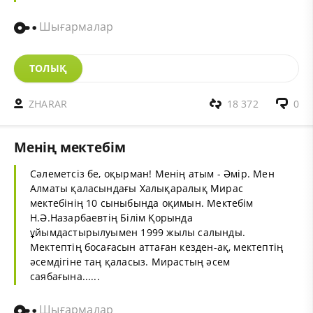
Шығармалар
ТОЛЫҚ
ZHARAR
18 372
0
Менің мектебім
Сәлеметсіз бе, оқырман! Менің атым - Әмір. Мен
Алматы қаласындағы Халықаралық Мирас
мектебінің 10 сыныбында оқимын. Мектебім
Н.Ә.Назарбаевтің Білім Қорында
ұйымдастырылуымен 1999 жылы салынды.
Мектептің босағасын аттаған кезден-ақ, мектептің
әсемдігіне таң қаласыз. Мирастың әсем
саябағына......
Шығармалар