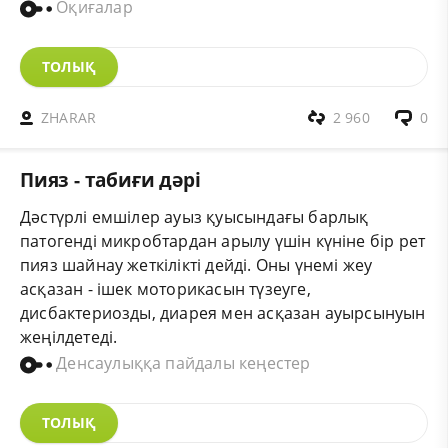
Оқиғалар
ТОЛЫҚ
ZHARAR
2 960
0
Пияз - табиғи дәрі
Дәстүрлі емшілер ауыз қуысындағы барлық
патогенді микробтардан арылу үшін күніне бір рет
пияз шайнау жеткілікті дейді. Оны үнемі жеу
асқазан - ішек моторикасын түзеуге,
дисбактериозды, диарея мен асқазан ауырсынуын
жеңілдетеді.
Денсаулыққа пайдалы кеңестер
ТОЛЫҚ