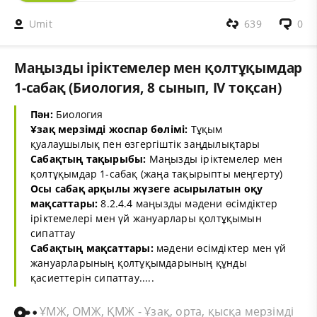
Umit
639
0
Маңызды іріктемелер мен қолтұқымдар
1-сабақ (Биология, 8 сынып, IV тоқсан)
Пән:
Биология
Ұзақ мерзімді жоспар бөлімі:
Тұқым
қуалаушылық пен өзгергіштік заңдылықтары
Сабақтың тақырыбы:
Маңызды іріктемелер мен
қолтұқымдар 1-сабақ (жаңа тақырыпты меңгерту)
Осы сабақ арқылы жүзеге асырылатын оқу
мақсаттары:
8.2.4.4 маңызды мәдени өсімдіктер
іріктемелері мен үй жануарлары қолтұқымын
сипаттау
Сабақтың мақсаттары:
мәдени өсімдіктер мен үй
жануарларының қолтұқымдарының құнды
қасиеттерін сипаттау.....
ҰМЖ, ОМЖ, ҚМЖ - Ұзақ, орта, қысқа мерзімді