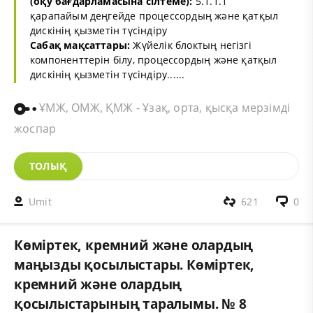
(оқу бағдарламасына сілтеме):
5.1.1.1
қарапайым деңгейде процессордың және қатқыл
дискінің қызметін түсіндіру
Сабақ мақсаттары:
Жүйелік блоктың негізгі
компоненттерін білу, процессордың және қатқыл
дискінің қызметін түсіндіру......
ҰМЖ, ОМЖ, ҚМЖ - Ұзақ, орта, қысқа мерзімді
жоспар
ТОЛЫҚ
Umit
621
0
Көміртек, кремний және олардың
маңызды қосылыстары. Көміртек,
кремний және олардың
қосылыстарының таралымы. № 8