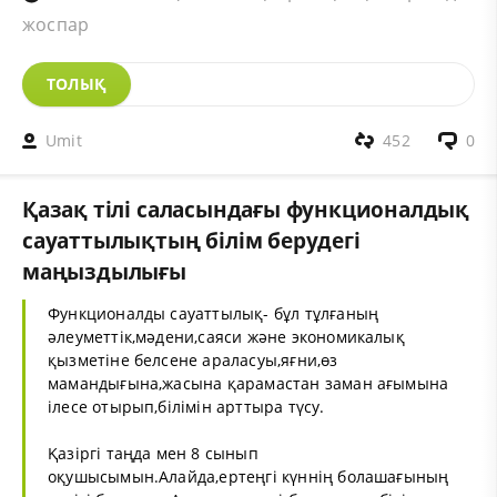
жоспар
ТОЛЫҚ
Umit
452
0
Қазақ тілі саласындағы функционалдық
сауаттылықтың білім берудегі
маңыздылығы
Функционалды сауаттылық- бұл тұлғаның
әлеуметтік,мәдени,саяси және экономикалық
қызметіне белсене араласуы,яғни,өз
мамандығына,жасына қарамастан заман ағымына
ілесе отырып,білімін арттыра түсу.
Қазіргі таңда мен 8 сынып
оқушысымын.Алайда,ертеңгі күннің болашағының