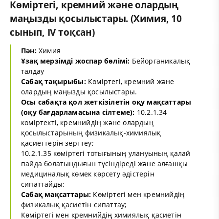
Көміртегі, кремний және олардың
маңызды қосылыстары. (Химия, 10
сынып, IV тоқсан)
Пән:
Химия
Ұзақ мерзімді жоспар бөлімі:
Бейорганикалық
талдау
Сабақ тақырыбы:
Көміртегі, кремний және
олардың маңызды қосылыстары.
Осы сабақта қол жеткізілетін оқу мақсаттары
(оқу бағдарламасына сілтеме):
10.2.1.34
көміртекті, кремнийдің және олардың
қосылыстарының физикалық-химиялық
қасиеттерін зерттеу;
10.2.1.35 көміртегі тотығының улануының қалай
пайда болатындығын түсіндіреді және алғашқы
медициналық көмек көрсету әдістерін
сипаттайды;
Сабақ мақсаттары:
Көміртегі мен кремнийдің
физикалық қасиетін сипаттау;
Көміртегі мен кремнийдің химиялық қасиетін