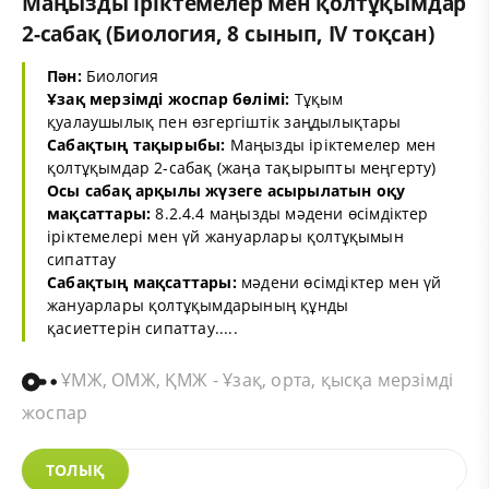
Маңызды іріктемелер мен қолтұқымдар
2-сабақ (Биология, 8 сынып, IV тоқсан)
Пән:
Биология
Ұзақ мерзімді жоспар бөлімі:
Тұқым
қуалаушылық пен өзгергіштік заңдылықтары
Сабақтың тақырыбы:
Маңызды іріктемелер мен
қолтұқымдар 2-сабақ (жаңа тақырыпты меңгерту)
Осы сабақ арқылы жүзеге асырылатын оқу
мақсаттары:
8.2.4.4 маңызды мәдени өсімдіктер
іріктемелері мен үй жануарлары қолтұқымын
сипаттау
Сабақтың мақсаттары:
мәдени өсімдіктер мен үй
жануарлары қолтұқымдарының құнды
қасиеттерін сипаттау.....
ҰМЖ, ОМЖ, ҚМЖ - Ұзақ, орта, қысқа мерзімді
жоспар
ТОЛЫҚ