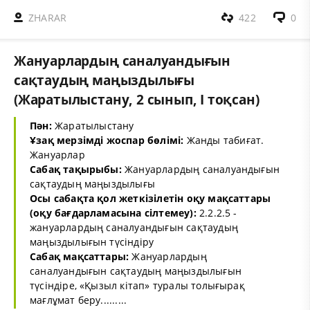
ZHARAR
422
0
Жануарлардың саналуандығын
сақтаудың маңыздылығы
(Жаратылыстану, 2 сынып, I тоқсан)
Пән:
Жаратылыстану
Ұзақ мерзімді жоспар бөлімі:
Жанды табиғат.
Жануарлар
Сабақ тақырыбы:
Жануарлардың саналуандығын
сақтаудың маңыздылығы
Осы сабақта қол жеткізілетін оқу мақсаттары
(оқу бағдарламасына сілтемеу):
2.2.2.5 -
жануарлардың саналуандығын сақтаудың
маңыздылығын түсіндіру
Сабақ мақсаттары:
Жануарлардың
саналуандығын сақтаудың маңыздылығын
түсіндіре, «Қызыл кітап» туралы толығырақ
мағлұмат беру.........