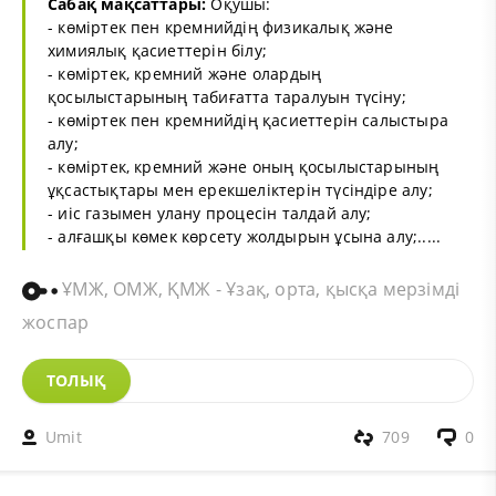
Сабақ мақсаттары:
Оқушы:
- көміртек пен кремнийдің физикалық және
химиялық қасиеттерін білу;
- көміртек, кремний және олардың
қосылыстарының табиғатта таралуын түсіну;
- көміртек пен кремнийдің қасиеттерін салыстыра
алу;
- көміртек, кремний және оның қосылыстарының
ұқсастықтары мен ерекшеліктерін түсіндіре алу;
- иіс газымен улану процесін талдай алу;
- алғашқы көмек көрсету жолдырын ұсына алу;.....
ҰМЖ, ОМЖ, ҚМЖ - Ұзақ, орта, қысқа мерзімді
жоспар
ТОЛЫҚ
Umit
709
0