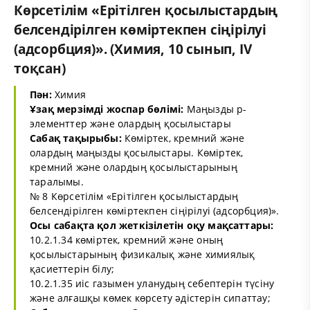
Көрсетілім «Ерітілген қосылыстардың
белсендірілген көміртекпен сіңірілуі
(адсорбция)». (Химия, 10 сынып, IV
тоқсан)
Пән:
Химия
Ұзақ мерзімді жоспар бөлімі:
Маңызды p-
элементтер және олардың қосылыстары
Сабақ тақырыбы:
Көміртек, кремний және
олардың маңызды қосылыстары. Көміртек,
кремний және олардың қосылыстарының
таралымы.
№ 8 Көрсетілім «Ерітілген қосылыстардың
белсендірілген көміртекпен сіңірілуі (адсорбция)».
Осы сабақта қол жеткізілетін оқу мақсаттары:
10.2.1.34 көміртек, кремний және оның
қосылыстарының физикалық және химиялық
қасиеттерін білу;
10.2.1.35 иіс газымен уланудың себептерін түсіну
және алғашқы көмек көрсету әдістерін сипаттау;