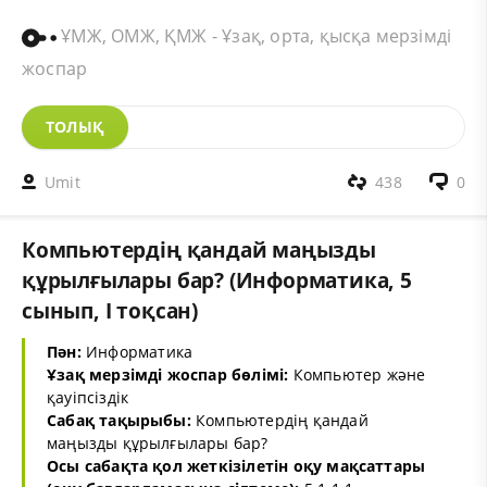
ҰМЖ, ОМЖ, ҚМЖ - Ұзақ, орта, қысқа мерзімді
жоспар
ТОЛЫҚ
Umit
438
0
Компьютердің қандай маңызды
құрылғылары бар? (Информатика, 5
сынып, I тоқсан)
Пән:
Информатика
Ұзақ мерзімді жоспар бөлімі:
Компьютер және
қауіпсіздік
Сабақ тақырыбы:
Компьютердің қандай
маңызды құрылғылары бар?
Осы сабақта қол жеткізілетін оқу мақсаттары