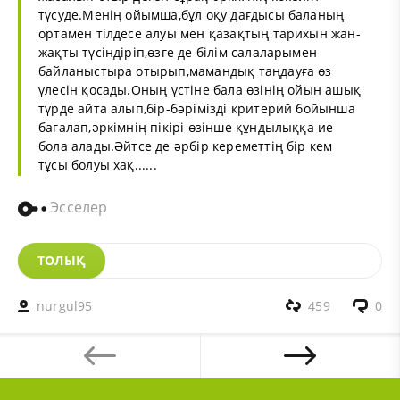
түсуде.Менің ойымша,бұл оқу дағдысы баланың
ортамен тілдесе алуы мен қазақтың тарихын жан-
жақты түсіндіріп,өзге де білім салаларымен
байланыстыра отырып,мамандық таңдауға өз
үлесін қосады.Оның үстіне бала өзінің ойын ашық
түрде айта алып,бір-бәрімізді критерий бойынша
бағалап,әркімнің пікірі өзінше құндылыққа ие
бола алады.Әйтсе де әрбір кереметтің бір кем
тұсы болуы хақ......
Эсселер
ТОЛЫҚ
nurgul95
459
0