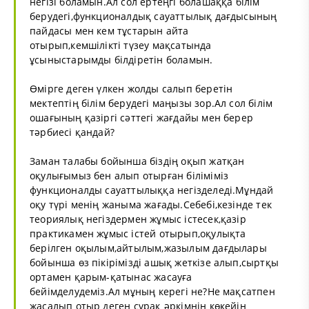
негізі боламын.Ал сол ертеңгі болашаққа білім
берудегі,функционалдық сауаттылық дағдысының
пайдасы мен кем тұстарын айта
отырып,кемшілікті түзеу мақсатында
ұсыныстарымды білдіретін боламын.
Өмірге деген үлкен жолды салып беретін
мектептің білім берудегі маңызы зор.Ал сол білім
ошағының қазіргі сәттегі жағдайы мен берер
тәрбиесі қандай?
Заман талабы бойынша біздің оқып жатқан
оқулығымыз бен алып отырған біліміміз
функционалды сауаттылыққа негізделеді.Мұндай
оқу түрі менің жаныма жағады.Себебі,кезінде тек
теориялық негіздермен жұмыс істесек,қазір
практикамен жұмыс істей отырып,оқулықта
берілген оқылым,айтылым,жазылым дағдылары
бойынша өз пікірімізді ашық жеткізе алып,сыртқы
ортамен қарым-қатынас жасауға
бейімделудеміз.Ал мұның керегі не?Не мақсатпен
жасалып отыр деген сұрақ әркімнің көкейін