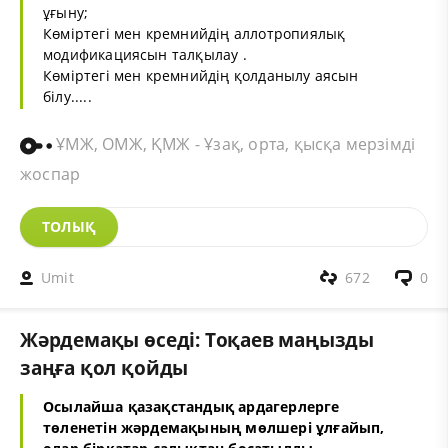
ұғыну;
Көміртегі мен кремнийдің аллотропиялық
модификациясын талқылау .
Көміртегі мен кремнийдің қолданылу аясын
білу.....
ҰМЖ, ОМЖ, ҚМЖ - Ұзақ, орта, қысқа мерзімді
жоспар
ТОЛЫҚ
Umit
672
0
Жәрдемақы өседі: Тоқаев маңызды
заңға қол қойды
Осылайша қазақстандық ардагерлерге
төленетін жәрдемақының мөлшері ұлғайып,