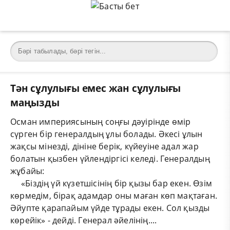
Тән сұлулығы емес жан сұлулығы
маңызды
Осман империясының соңғы дәуірінде өмір
сүрген бір генералдың ұлы болады. Әкесі ұлын
жақсы мінезді, дініне берік, күйеуіне адал жар
болатын қызбен үйлендіргісі келеді. Генералдың
жұбайы:
«Біздің үй күзетшісінің бір қызы бар екен. Өзім
көрмедім, бірақ адамдар оны маған көп мақтаған.
Әйупте қарапайым үйде тұрады екен. Сол қызды
көрейік» - дейді. Генерал әйелінің....