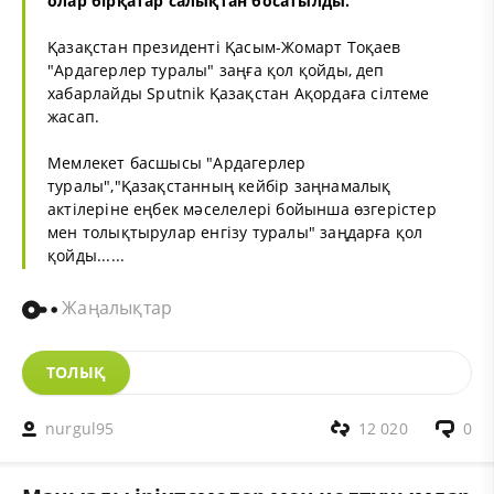
олар бірқатар салықтан босатылды.
Қазақстан президенті Қасым-Жомарт Тоқаев
"Ардагерлер туралы" заңға қол қойды, деп
хабарлайды
Sputnik Қазақстан
Ақордаға сілтеме
жасап.
Мемлекет басшысы "Ардагерлер
туралы","Қазақстанның кейбір заңнамалық
актілеріне еңбек мәселелері бойынша өзгерістер
мен толықтырулар енгізу туралы" заңдарға қол
қойды......
Жаңалықтар
ТОЛЫҚ
nurgul95
12 020
0