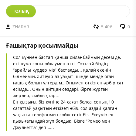
ТОЛЫҚ
ZHARAR
5 406
0
Ғашықтар қосылмайды
Сол күннен бастап қанша ойланбаймын десем де,
екі жұма соны ойлаумен өтті. Осылай біздің
“арайлы күрдеріміз” басталды... қалай екенін
білмеймін, әйтеуір аз уақыт ішінде менде оған
ғашық болып үлгердім.. Онымен өткізген әрбір сәт
есімде... Онын айтқан сөздері, бірге жүрген
жерлер, сыйлықтар...
Ең қызығы, біз күніне 24 сағат болса, соның 10
сағаттай уақытын өткізетінбіз, сол аздай қалған
уақытта телефонмен сойлесетінбіз. Екеуміз ел
қызығатындай жұп болдық. Бізге “Ромео мен
Джульетта” деп......