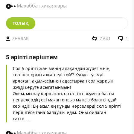
Махаббат хикаялары
ТОЛЫҚ
ZHARAR
7 641
1
5 әріпті періштем
Сол 5 әріпті жан менің алақандай жүрегімнің
төрінен орын алған еді ғой!? Күнде түсімді
ұрлаған, ақыл-есімнен адастырған сол жарқын
жүзді көруге асығатынмын!
Әлем, мынау қоршаған, орта тіпті жұмыр басты
пенделердің өзі маған онсыз мәнсіз болатындай
көрінді!!! Ең асыл,ең құнды нәрселерді сол 5 әріпті
періштеге ғана балаушы едім. Оны ойлаған
сәтте......
Махаббат хикаялары