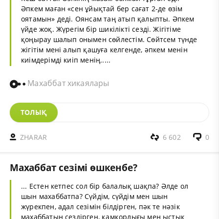
Әпкем маған «сен ұйықтай бер сағат 2-де өзім
оятамын» деді. Оянсам таң атып қалыпты. Әпкем
үйде жоқ. Жүрегім бір шикілікті сезді. Жігітіме
қоңырау шалып онымен сөйлестім. Сөйтсем түнде
жігітім мені алып қашуға келгенде, әпкем менін
киімдерімді киіп менің.....
Махаббат хикаялары
ТОЛЫҚ
ZHARAR
6 602
0
Махаббат сезімі өшкенбе?
... Естен кетпес сол бір балалық шақпа? Әлде ол
шын махаббатпа? Сүйдім, сүйдім мен шын
жүрекпен, адал сезімін білдірген, пәк те нәзік
махаббатын сездірген, қамқорлығы мен ыстық