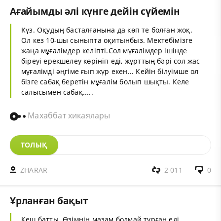
Ағайымды әлі күнге дейін сүйемін
Күз
. Оқудың басталғанына да көп те болған жоқ.
Ол кез 10-шы сыныпта оқитынбыз. Мектебімізге
жаңа мұғалімдер келіпті.Сол мүғалімдер ішінде
біреуі ерекшелеу көрініп еді, жұрттың бәрі сол жас
мұғалімді әңгіме ғып жүр екен... Кейін білуімше ол
бізге сабақ беретін мұғалім болып шықты. Келе
салысымен сабақ.....
Махаббат хикаялары
ТОЛЫҚ
ZHARAR
2 011
0
Ұрланған бақыт
Кеш батты. Өзімнің мазам болмай тұрған еді.