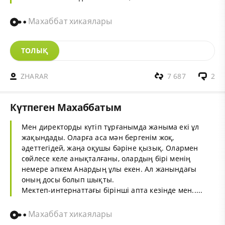
Махаббат хикаялары
ТОЛЫҚ
ZHARAR
7 687
2
Күтпеген Махаббатым
Мен директорды күтіп тұрғанымда жаныма екі ұл
жақындады. Оларға аса мән бергенім жоқ,
әдеттегідей, жаңа оқушы бәріне қызық. Олармен
сөйлесе келе анықталғаны, олардың бірі менің
немере әпкем Анардың ұлы екен. Ал жанындағы
оның досы болып шықты.
Мектеп-интернаттағы бірінші апта кезінде мен.....
Махаббат хикаялары