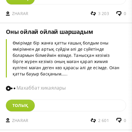
ZHARAR
3 203
0
Оны ойлай ойлай шаршадым
Өмір
імде бір
жан
ға қатты ғашық болдым оны
өмірімнен де артық сүйдім әлі де сүйетінде
болармын білмеймін өзімде. Танысқан кезіміз
бірге жүрен кезіміз оның маған қарап жимия
күлгені маған деген көз қарасы әлі де
есім
де. Оған
қатты бауыр басқаным.....
Махаббат хикаялары
ТОЛЫҚ
ZHARAR
2 601
0