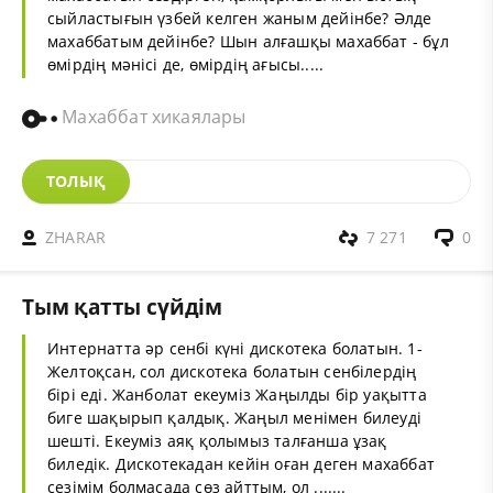
сыйластығын үзбей келген жаным дейінбе? Әлде
махаббатым дейінбе? Шын алғашқы махаббат - бұл
өмірдің мәнісі де, өмірдің ағысы.....
Махаббат хикаялары
ТОЛЫҚ
ZHARAR
7 271
0
Тым қатты сүйдім
Интернатта әр сенбі күні дискотека болатын. 1-
Желтоқсан, сол дискотека болатын сенбілердің
бірі еді. Жанболат екеуміз Жаңылды бір уақытта
биге шақырып қалдық. Жаңыл менімен билеуді
шешті. Екеуміз аяқ қолымыз талғанша ұзақ
биледік. Дискотекадан кейін оған деген махаббат
сезімім болмасада сөз айттым, ол .......