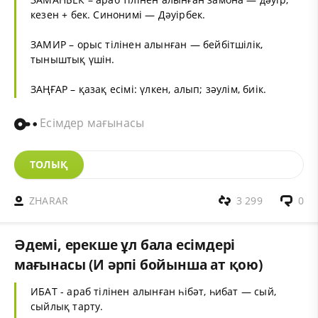
кезен + бек. Синонимі — Дәуірбек.
ЗАМИР – орыс тілінен алынған — бейбітшілік,
тыныштық үшін.
ЗАҢҒАР – қазақ есімі: үлкен, алып; зәулім, биік.
Есімдер мағынасы
ТОЛЫҚ
ZHARAR
3 299
0
Әдемі, ерекше ұл бала есімдері
мағынасы (И әрпі бойынша ат қою)
ИБАТ - араб тілінен алынған һібәт, һибат — сый,
сыйлық тарту.