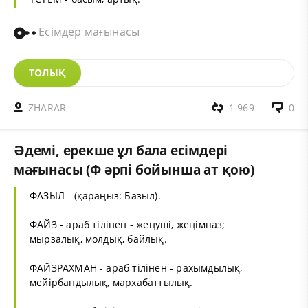
Есімдер мағынасы
ТОЛЫҚ
ZHARAR
1 969
0
Әдемі, ерекше ұл бала есімдері
мағынасы (Ф әрпі бойынша ат қою)
ФАЗЫЛ - (қараңыз: Базыл).
ФАЙЗ - араб тілінен - жеңуші, жеңімпаз;
мырзалық, молдық, байлық.
ФАЙЗРАХМАН - араб тілінен - рахымдылық,
мейірбандылық, мархабаттылық.