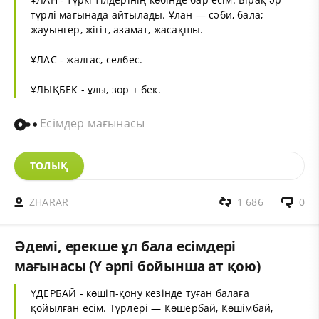
түрлі мағынада айтылады. Ұлан — сәби, бала;
жауынгер, жігіт, азамат, жасақшы.
ҰЛАС - жалғас, селбес.
ҰЛЫҚБЕК - ұлы, зор + бек.
Есімдер мағынасы
ТОЛЫҚ
ZHARAR
1 686
0
Әдемі, ерекше ұл бала есімдері
мағынасы (Ү әрпі бойынша ат қою)
ҮДЕРБАЙ - көшіп-қону кезінде туған балаға
қойылған есім. Түрлері — Көшербай, Көшімбай,