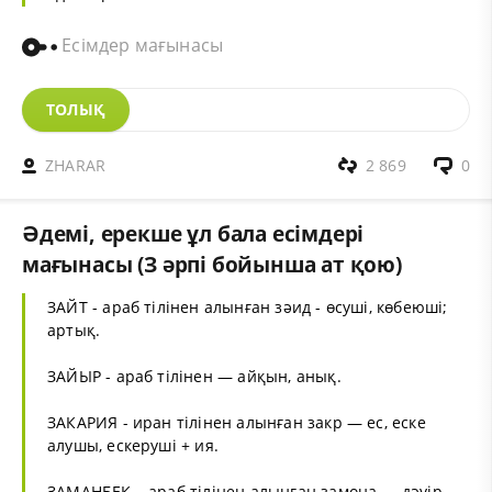
Есімдер мағынасы
ТОЛЫҚ
ZHARAR
2 869
0
Әдемі, ерекше ұл бала есімдері
мағынасы (З әрпі бойынша ат қою)
ЗАЙТ - араб тілінен алынған зәид - өсуші, көбеюші;
артық.
ЗАЙЫР - араб тілінен — айқын, анық.
ЗАКАРИЯ - иран тілінен алынған закр — ес, еске
алушы, ескеруші + ия.
ЗАМАНБЕК – араб тілінен алынған замона — дәуір,