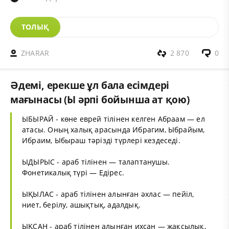
ТОЛЫҚ
ZHARAR
2 870
0
Әдемі, ерекше ұл бала есімдері
мағынасы (Ы әрпі бойынша ат қою)
ЫБЫРАЙ - көне еврей тілінен келген Абраам — ел
атасы. Оның халық арасында Ибрагим, Ыбрайым,
Ибраим, Ыбыраш тәрізді түрлері кездеседі.
ЫДЫРЫС - араб тілінен — талаптанушы.
Фонетикалық түрі — Едірес.
ЫҚЫЛАС - араб тілінен алынған әхлас — пейіл,
ниет, берілу, ашықтық, адалдық.
ЫҚСАН - араб тілінен алынған ихсан — жақсылық,