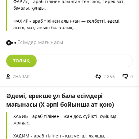
ФАРИД - араб тілінен алынған тені жоқ, сирек зат,
бағалы, құнды.
ФАХИР - араб тілінен алынған — келбетті, әдемі,
асыл; мақтаныш боларлық.
Есімдер мағынасы
ТОЛЫҚ
ZHARAR
2 856
0
Әдемі, ерекше ұл бала есімдері
мағынасы (Х әрпі бойынша ат қою)
ХАБИБ - араб тілінен - жан дос, сүйікті, сүйкімді
жолдас.
ХАДИМ - араб тілінен - қызметші, жалшы,