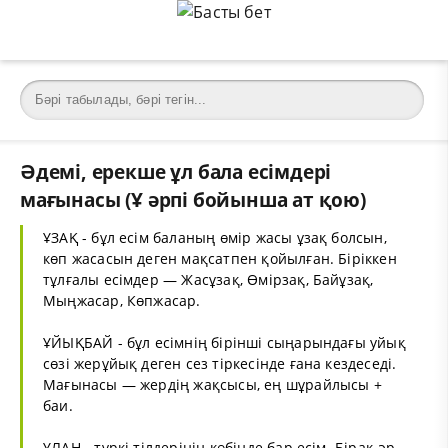
Әдемі, ерекше ұл бала есімдері
мағынасы (Ұ әрпі бойынша ат қою)
ҰЗАҚ - бұл есім баланың өмір жасы ұзақ болсын,
көп жасасын деген мақсатпен қойылған. Біріккен
тұлғалы есімдер — Жасұзақ, Өмірзақ, Байұзақ,
Мыңжасар, Көпжасар.
ҰЙЫҚБАЙ - бұл есімнің бірінші сыңарындағы уйық
сөзі жерұйық деген сез тіркесінде ғана кездеседі.
Мағынасы — жердің жақсысы, ең шұрайлысы +
баи.
ҰЛАН - түркі тілдерінің көбінде бар есім. Бірақ әр