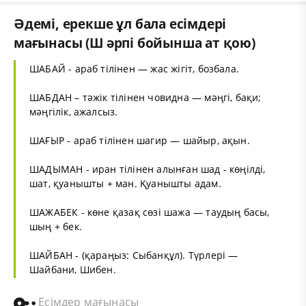
Әдемі, ерекше ұл бала есімдері
мағынасы (Ш әрпі бойынша ат қою)
ШАБАЙ - араб тілінен — жас жігіт, бозбала.
ШАБДАН – тәжік тілінен човидна — мәңгі, бақи;
мәңгілік, ажалсыз.
ШАҒЫР - араб тілінен шагир — шайыр, ақын.
ШАДЫМАН - иран тілінен алынған шад - көңілді,
шат, қуанышты + ман. Қуанышты адам.
ШАЖАБЕК - көне қазақ сөзі шажа — таудың басы,
шың + бек.
ШАЙБАН - (қараңыз: Сыбанқұл). Түрлері —
Шайбани, Шибен.
Есімдер мағынасы