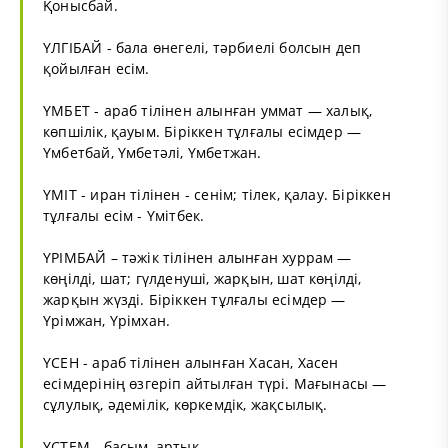
Қонысбай.
ҮЛГІБАЙ - бала өнегелі, тәрбиелі болсын деп
қойылған есім.
ҮМБЕТ - араб тілінен алынған уммат — халық,
көпшілік, қауым. Біріккен тұлғалы есімдер —
Үмбетбай, Үмбетәлі, Үмбетжан.
ҮМІТ - иран тілінен - сенім; тілек, қалау. Біріккен
тұлғалы есім - Үмітбек.
ҮРІМБАЙ – тәжік тілінен алынған хуррам —
көңілді, шат; гүлденуші, жарқын, шат көңілді,
жарқын жүзді. Біріккен тұлғалы есімдер —
Үрімжан, Үрімхан.
ҮСЕН - араб тілінен алынған Хасан, Хасен
есімдерінің өзгеріп айтылған түрі. Мағынасы —
сұлулық, әдемілік, көркемдік, жақсылық.
ҮСТЕМ - басым, артық.