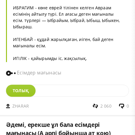
ИБРАГИМ - көне еврей тілінен келген Авраам
есімінің айтылу түрі. Ел ағасы деген мағыналы
есім. түрлері — Ыбрайым, Ыбрай, Ыбыш, Ыбыкен,
Ыбыраш.
ИГЕНБАЙ - құдай жарылқаған, иіген, бай деген
мағыналы есім.
ИГІЛІК - қайырымды іс, жақсылық.
Есімдер мағынасы
ТОЛЫҚ
ZHARAR
2 060
0
Әдемі, ерекше ұл бала есімдері
мағынасы (А әрпі бойынша ат қою)