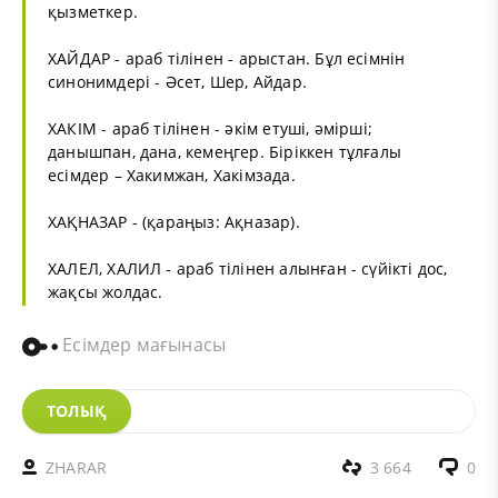
қызметкер.
ХАЙДАР - араб тілінен - арыстан. Бұл есімнін
синонимдері - Әсет, Шер, Айдар.
ХАКІМ - араб тілінен - әкім етуші, әмірші;
данышпан, дана, кемеңгер. Біріккен тұлғалы
есімдер – Хакимжан, Хакімзада.
ХАҚНАЗАР - (қараңыз: Ақназар).
ХАЛЕЛ, ХАЛИЛ - араб тілінен алынған - сүйікті дос,
жақсы жолдас.
Есімдер мағынасы
ТОЛЫҚ
ZHARAR
3 664
0