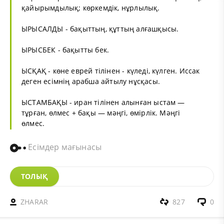
қайырымдылық; көркемдік, нұрлылық.
ЫРЫСАЛДЫ - бақыттың, құттың алғашқысы.
ЫРЫСБЕК - бақытты бек.
ЫСҚАҚ - көне еврей тілінен - күледі, күлген. Иссак
деген есімнің арабша айтылу нұсқасы.
ЫСТАМБАҚЫ - иран тілінен алынған ыстам —
тұрған, өлмес + бақы — мәңгі, өмірлік. Мәңгі
өлмес.
Есімдер мағынасы
ТОЛЫҚ
ZHARAR
827
0