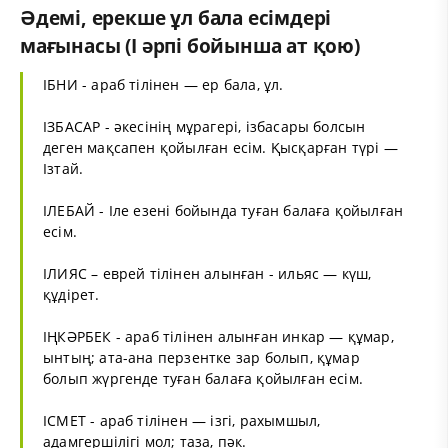
Әдемі, ерекше ұл бала есімдері
мағынасы (І әрпі бойынша ат қою)
ІБНИ - араб тілінен — ер бала, ұл.
ІЗБАСАР - әкесінің мұрагері, ізбасары болсын
деген мақсапен қойылған есім. Қысқарған түрі —
Ізтай.
ІЛЕБАЙ - Іле езені бойында туған балаға қойылған
есім.
ІЛИЯС – еврей тілінен алынған - ильяс — күш,
құдірет.
ІҢКӘРБЕК - араб тілінен алынған инкар — құмар,
ынтың; ата-ана перзентке зар болып, құмар
болып жүргенде туған балаға қойылған есім.
ІСМЕТ - араб тілінен — ізгі, рахымшыл,
адамгершілігі мол; таза, пәк.