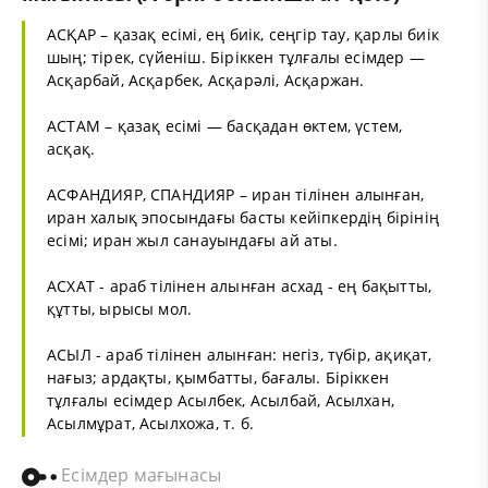
АСҚАР – қазақ есімі, ең биік, сеңгір тау, қарлы биік
шың; тірек, сүйеніш. Біріккен тұлғалы есімдер —
Асқарбай, Асқарбек, Асқарәлі, Асқаржан.
АСТАМ – қазақ есімі — басқадан өктем, үстем,
асқақ.
АСФАНДИЯР, СПАНДИЯР – иран тілінен алынған,
иран халық эпосындағы басты кейіпкердің бірінің
есімі; иран жыл санауындағы ай аты.
АСХАТ - араб тілінен алынған асхад - ең бақытты,
құтты, ырысы мол.
АСЫЛ - араб тілінен алынған: негіз, түбір, ақиқат,
нағыз; ардақты, қымбатты, бағалы. Біріккен
тұлғалы есімдер Асылбек, Асылбай, Асылхан,
Асылмұрат, Асылхожа, т. б.
Есімдер мағынасы