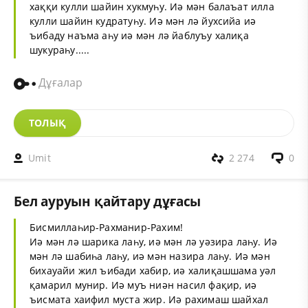
хаққи кулли шайин хукмуһу. Иә мән балаъат илла
кулли шайин кудратуһу. Иә мән лә йухсийа иә
ъибаду наъма аһу иә мән лә йаблуъу халиқа
шукураһу.....
Дұғалар
ТОЛЫҚ
Umit
2 274
0
Бел ауруын қайтару дұғасы
Бисмиллаһир-Рахманир-Рахим!
Иә мән лә шарика лаһу, иә мән лә уәзира лаһу. Иә
мән лә шабиһа лаһу, иә мән назира лаһу. Иә мән
бихауайи жил ъибади хабир, иә халиқашшама уәл
қамарил мунир. Иә муъ ниән насил фақир, иә
ъисмата хаифил муста жир. Иә рахимаш шайхал