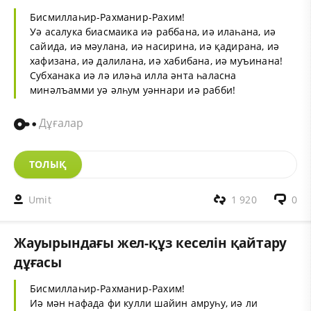
Бисмиллаһир-Рахманир-Рахим!
Уә асалука биасмаика иә раббана, иә илаһана, иә
сайида, иә мәулана, иә насирина, иә қадирана, иә
хафизана, иә далилана, иә хабибана, иә муъинана!
Субханака иә лә иләһа илла әнта һаласна
минәлъамми уә әлһум уәннари иә рабби!
Дұғалар
ТОЛЫҚ
Umit
1 920
0
Жауырындағы жел-құз кеселін қайтару
дұғасы
Бисмиллаһир-Рахманир-Рахим!
Иә мән нафада фи кулли шайин амруһу, иә ли