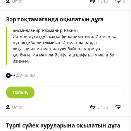
Umit
1 513
0
Зәр тоқтамағанда оқылатын дұға
Бисмиллаһир-Рахманир-Рахим!
Иә мән йухиққул хаққа би калиматиһи. Иә мән лә
муъаққиба ли хукмиһи. Иә мән лә радда
лиқазаиһи, иә мән иәхулу байнал мари уә
қалбиһи. Иә мән лә йанфа аш шафаъату илла би
изниһи.
Дұғалар
ТОЛЫҚ
Umit
2 135
1
Түрлі сүйек ауруларына оқылатын дұға