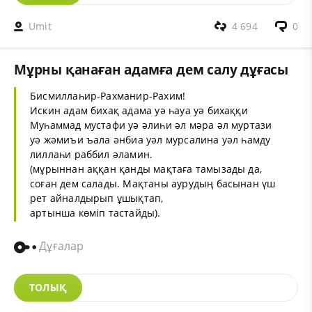
Umit
4 694
0
Мұрны қанаған адамға дем салу дұғасы
Бисмиллаһир-Рахманир-Рахим!
Искин адам бихақ адама уә һауа уә бихаққи
Муһаммад мустафи уә әлиһи әл мәра әл муртази
уә жәмиъи ъала әнбиа уәл мурсалина уәл һамду
лиллаһи раббил әламин.
(мұрыннан аққан қанды мақтаға тамызады да,
соған дем салады. Мақтаны аурудың басынан үш
рет айналдырып ұшықтап,
артынша көміп тастайды).
Дұғалар
ТОЛЫҚ