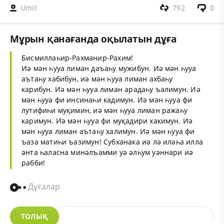
Umit
792
0
Мұрын қанағанда оқылатын дұға
Бисмиллаһир-Рахманир-Рахим!
Иә мән һууа лиман даъаһу мужибун. Иә мән һууа
аътаһу хабибун, иә мән һууа лиман ахбаһу
карибун. Иә мән һууа лиман арадаһу ъалимун. Иә
мән һууа фи инсинаһи кадимун. Иә мән һууа фи
лутифиһи муқимин, иә мән һууа лиман ражаһу
каримун. Иә мән һууа фи муқадири хакимун. Иә
мән һууа лиман аътаһу халимун. Иә мән һууа фи
ъаза матиһи ъазимун! Субханака иә лә иләһа илла
әнта һаласна минәлъамми уә әлһум уәннари иә
рабби!
Дұғалар
ТОЛЫҚ