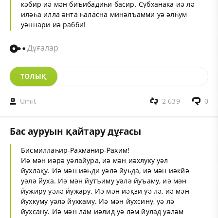
кәбир иә мән биъибадиһи басир. Субханака иә лә
иләһа илла әнта һаласна минәлъамми уә әлһум
уәннари иә рабби!
Дұғалар
ТОЛЫҚ
Umit
2 639
0
Бас ауруын қайтару дұғасы
Бисмиллаһир-Рахманир-Рахим!
Иә мән иәрә уәлайура, иә мән иәхлуку уәл
йухлақу. Иә мән иәһди уәлә йуһда, иә мән иәкйә
уәлә йуха. Иә мән йутъиму уәлә йуъаму, иә мән
йужиру уәлә йужару. Иә мән иәқзи уә лә, иә мән
йухкуму уәлә йухкаму. Иә мән йухсину, уә лә
йухсану. Иә мән лам иәлид уә ләм йулад уәләм