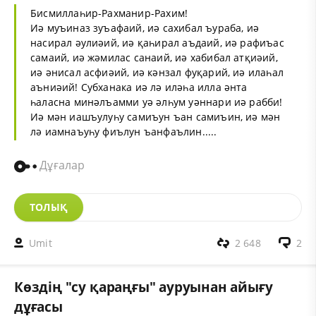
Бисмиллаһир-Рахманир-Рахим!
Иә муъиназ зуъафаий, иә сахибал ъураба, иә
насирал әулиәий, иә қаһирал аъдаий, иә рафиъас
самаий, иә жәмилас санаий, иә хабибал атқиәий,
иә әнисал асфиәий, иә кәнзал фуқарий, иә илаһал
аъниәий! Субханака иә лә иләһа илла әнта
һаласна минәлъамми уә әлһум уәннари иә рабби!
Иә мән иашъулуһу самиъун ъан самиъин, иә мән
лә иамнаъуһу фиълун ъанфаълин.....
Дұғалар
ТОЛЫҚ
Umit
2 648
2
Көздің "су қараңғы" ауруынан айығу
дұғасы