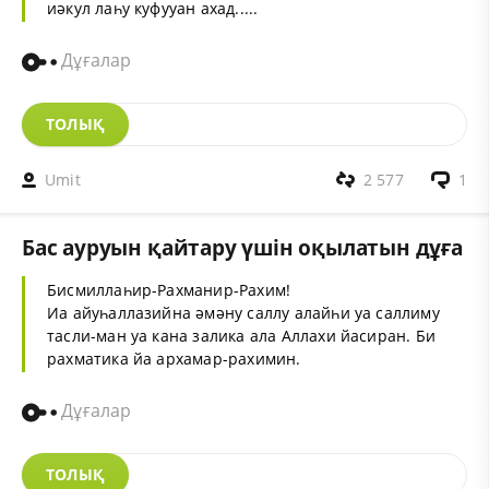
иәкул лаһу куфууан ахад.....
Дұғалар
ТОЛЫҚ
Umit
2 577
1
Бас ауруын қайтару үшін оқылатын дұға
Бисмиллаһир-Рахманир-Рахим!
Иа айуһаллазийна әмәну саллу алайһи уа саллиму
тасли-ман уа кана залика ала Аллахи йасиран. Би
рахматика йа архамар-рахимин.
Дұғалар
ТОЛЫҚ