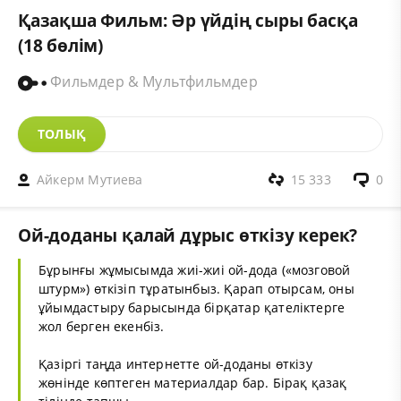
Қазақша Фильм: Әр үйдің сыры басқа
(18 бөлім)
Фильмдер & Мультфильмдер
ТОЛЫҚ
Айкерм Мутиева
15 333
0
Ой-доданы қалай дұрыс өткізу керек?
Бұрынғы жұмысымда жиі-жиі ой-дода («мозговой
штурм») өткізіп тұратынбыз. Қарап отырсам, оны
ұйымдастыру барысында бірқатар қателіктерге
жол берген екенбіз.
Қазіргі таңда интернетте ой-доданы өткізу
жөнінде көптеген материалдар бар. Бірақ қазақ