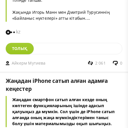
тілінде тапшы.
Жақында Игорь Манн мен Дмитрий Турусиннің
«Байланыс нүктелері» атты кітабын....
kz
ТОЛЫҚ
Айкерм Мутиева
2 061
0
Жаңадан iPhone сатып алған адамға
кеңестер
Жаңадан смартфон сатып алған кезде оның
көптеген функцияларының ішінде адасып
қалуыңыз да мүмкін. Сол үшін де iPhone сатып
алғанда оның жаңа мүмкіндіктерімен таныс
болу үшін материалымызды оқып шығыңыз.