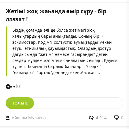
Жетімі жоқ жаһанда өмір сүру - бір
ләззат !
Біздің қоғамда әлі де болса жетімегі жоқ
халықтардың бары анықталды. Соның бірі -
эскимостар. Кәдімгі солтүстік аумақтарды мекен
етуші этникалық қауымдастық. Олардың дәстүр-
дағдысында "жетім" немесе "асыранды" деген
сөздер мүлдем жат ұғым саналатын секілді . Қауым
түсінігі бойынша барлық балалар - "біздікі",
"өзіміздікі", "ортақ"делінеді екен.Ал, жас....
kz
ТОЛЫҚ
Айкерм Мутиева
4 914
0