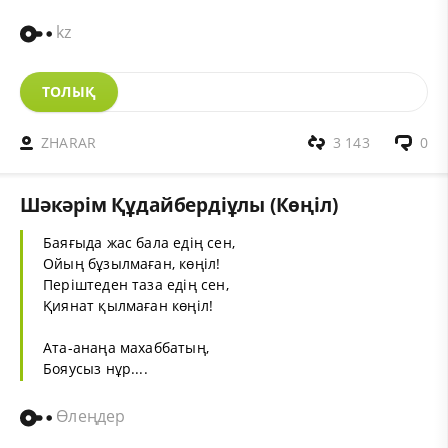
kz
ТОЛЫҚ
ZHARAR
3 143
0
Шәкәрім Құдайбердіұлы (Көңіл)
Баяғыда жас бала едiң сен‚
Ойың бұзылмаған, көңiл!
Перiштеден таза едiң сен‚
Қиянат қылмаған көңiл!
Ата-анаңа махаббатың,
Бояусыз нұр....
Өлеңдер