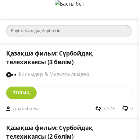
Қазақша фильм: Сүрбойдақ
телехикаясы (3 бөлім)
Фильмдер & Мультфильмдер
ТОЛЫҚ
zmataibaeva
5 276
0
Қазақша фильм: Сүрбойдақ
телехикаясы (2 бөлім)