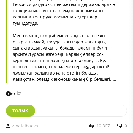
Геосаяси дағдарыс пен жетекші державалардың
санкциялық саясаты әлемдік экономиканы
қалпына келтіруде қосымша кедергілер
туындатуда.
Мен өзімнің тәжірибемнен алдын ала сезіп
отырғанымдай, таяудағы жылдар жаһандық
сынақтардың уақыты болады. Әлемнің бүкіл
архитектурасы өзгереді. Барлық елдер осы
күрделі кезеңнен лайықты өте алмайды. Бұл
шептен тек мықты мемлекеттер, жұдырықтай
жұмылған халықтар ғана өтетін болады.
Қазақстан, әлемдік экономиканың бір бөлшегі.....
kz
ТОЛЫҚ
zmataibaeva
10 367
0