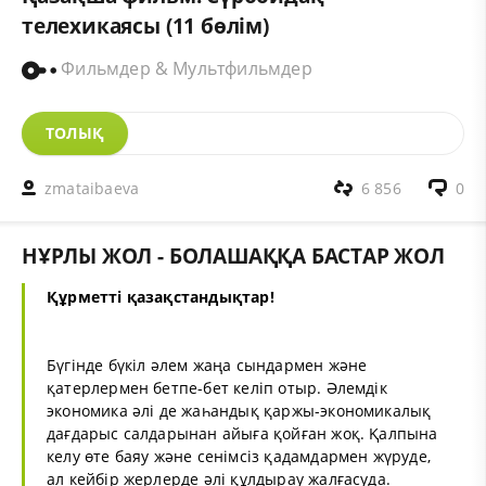
телехикаясы (11 бөлім)
Фильмдер & Мультфильмдер
ТОЛЫҚ
zmataibaeva
6 856
0
НҰРЛЫ ЖОЛ - БОЛАШАҚҚА БАСТАР ЖОЛ
Құрметті қазақстандықтар!
Бүгінде бүкіл әлем жаңа сындармен және
қатерлермен бетпе-бет келіп отыр. Әлемдік
экономика әлі де жаһандық қаржы-экономикалық
дағдарыс салдарынан айыға қойған жоқ. Қалпына
келу өте баяу және сенімсіз қадамдармен жүруде,
ал кейбір жерлерде әлі құлдырау жалғасуда.