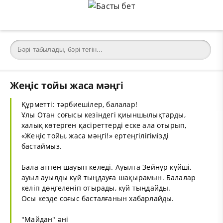
Жеңіс тойы жаса мәңгі
Құрметті: тәрбиешілер, балалар!
Ұлы Отан соғысы кезіндегі қиыншылықтарды,
халық көтерген қасіреттерді еске ала отырып,
«Жеңіс тойы, жаса мәңгі!» ертеңгілігімізді
бастаймыз.
Бала атпен шауып келеді. Ауылға Зейнұр күйші,
ауыл ауылды күй тыңдауға шақырамын. Балалар
келіп дөңгеленіп отырады, күй тыңдайды.
Осы кезде соғыс басталғанын хабарлайды.
"Майдан" әні