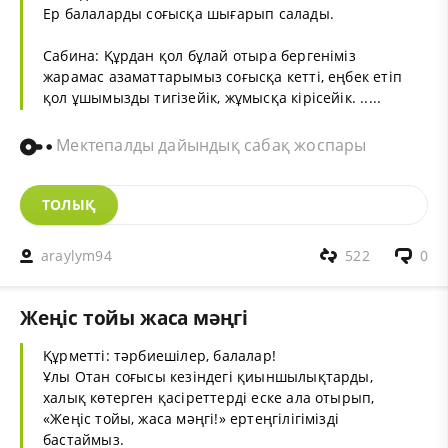
Ер балаларды соғысқа шығарып салады.
Сабина: Құрдан қол бұлай отыра бергеніміз
жарамас азаматтарымыз соғысқа кетті, еңбек етіп
қол ұшымызды тигізейік, жұмысқа кірісейік. .....
Мектепалды дайындық сабақ жоспары
ТОЛЫҚ
araylym94
522
0
Жеңіс тойы жаса мәңгі
Құрметті: тәрбиешілер, балалар!
Ұлы Отан соғысы кезіндегі қиыншылықтарды,
халық көтерген қасіреттерді еске ала отырып,
«Жеңіс тойы, жаса мәңгі!» ертеңгілігімізді
бастаймыз.