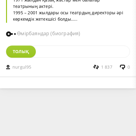
театрының актері.
1995 – 2001 жылдары осы театрдың директоры әрі
көркемдік жетекшісі болды.....
Өмірбаяндар (биография)
ТОЛЫҚ
nurgul95
1 837
0