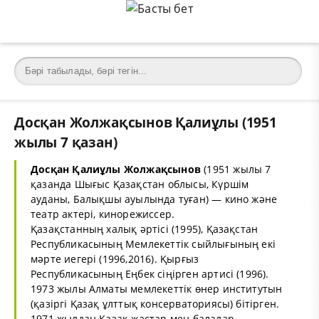
Досқан Жолжақсынов Қалиұлы (1951
жылы 7 қазан)
Досқан Қалиұлы Жолжақсынов
(1951 жылы 7
қазанда Шығыс Қазақстан облысы, Күршім
ауданы, Балықшы ауылында туған) — кино және
театр актері, кинорежиссер.
Қазақстанның халық әртісі (1995), Қазақстан
Республикасының Мемлекеттік сыйлығының екі
мәрте иегері (1996,2016). Қырғыз
Республикасының Еңбек сіңірген артисі (1996).
1973 жылы Алматы мемлекеттік өнер институтын
(қазіргі Қазақ ұлттық консерваториясы) бітірген.
1971 жылдан Қазақ жастар мен балалар