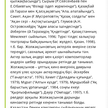
қылжақбасында”), Сырым (Р.Сейсенбаев пен
Е.Обаевтың “Өзімді іздеп жүрмінінде”), Қазақбай
(Ә.Тарази мен Қ.Ысқақовтың “Апа, апатайында”),
Сәмет, Ақан (Ғ.Мүсіреповтің “Қазақ солдаты” мен
“Ақан сері – Ақтоқтысында”), Глумов (А.Н.
Островскийдің “Адам аласы ішіндесінде”),
Әзберген (Ә.Таразидің “Қндетінде”, Қазақстанның
Мемлекет сыйлығын, 1996; Түркі тілдес халықтар
театрлары байқауының бас жүлдесі, Қазан, 1998),
т.б. бар. Жолжақсыновтың актерлік өнеріне сезім
тереңдігі, сахналық әрекет шынайылығы тән.
Актер халық әндері мен қазіргі композиторлар
әндерін шебер орындаушы ретінде де танымал.
Жолжақсынов – ұлттық кино өнерінің дамуына
елеулі үлес қосқан актерлердің бірі. Әскербек
(“Гаһартаста”, 1976), Хамит (“Даладағы қуғында”,
1979), Мұрат (“Алтын күзде”, 1979), Мұндызбай (“Ақ
барыстың ұрпағында”, 1984, соңғы екеуі
“Қырғызфильмде”), Дәуір (“Омпада”, 1997), т.б.
рөлдері арқылы Жолжақсынов дарынды
киноактер ретінде кеңінен танымал болды.
Қазақстан Ленин комсомолы сыйлығының иегері