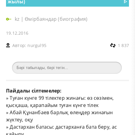
жылы)
ᐈ
kz
|
Өмірбаяндар (биография)
19.12.2016
Автор:
nurgul95
1 837
Пайдалы сілтемелер:
»
Туған күнге 99 тілектер жинағы: өз сөзімен,
қысқаша, қарапайым туған күнге тілек
»
Абай Құнанбаев барлық өлеңдер жинағын
жүктеу, оқу
»
Дастархан батасы: дастарханға бата беру, ас
қайыру