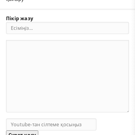
Пікір жазу
Сурет қосу