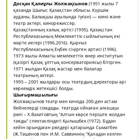
Досқан Қалиұлы Жолжақсынов
(1951 жылы 7
қазанда Шығыс Қазақстан облысы, Күршім
ауданы, Балықшы ауылында туған) — кино және
театр актері, кинорежиссер.
Қазақстанның халық әртісі (1995), Қазақстан
Республикасының Мемлекеттік сыйлығының екі
мәрте иегері (1996,2016). Қырғыз
Республикасының Еңбек сіңірген артисі (1996).
1973 жылы Алматы мемлекеттік өнер институтын
(қазіргі Қазақ ұлттық консерваториясы) бітірген.
1971 жылдан Қазақ жастар мен балалар
театрының актері.
1995 – 2001 жылдары осы театрдың директоры әрі
көркемдік жетекшісі болды.
Шығырмашылығы
Жолжақсынов театр мен кинода 200-ден астам
бейнелерді сомдады. театрда ойнаған алғашқы
рөлі – Х.Вахитовтың “Алтын көрсе періште жолдан
таяды” спектакліндегі Қылышбек (1972). Бұдан
кейін орындаған рөлдері қатарында Сыматбек
(Ж.Тәшенов пен И.М. Саввиннің “Қаладан келген