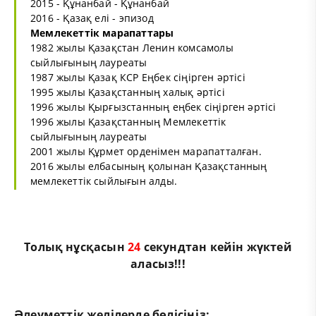
2015 - Құнанбай - Құнанбай
2016 - Қазақ елі - эпизод
Мемлекеттік марапаттары
1982 жылы Қазақстан Ленин комсамолы
сыйлығының лауреаты
1987 жылы Қазақ КСР Еңбек сіңірген әртісі
1995 жылы Қазақстанның халық әртісі
1996 жылы Қырғызстанның еңбек сіңірген әртісі
1996 жылы Қазақстанның Мемлекеттік
сыйлығының лауреаты
2001 жылы Құрмет орденімен марапатталған.
2016 жылы елбасының қолынан Қазақстанның
мемлекеттік сыйлығын алды.
Толық нұсқасын
23
секундтан кейін жүктей
аласыз!!!
Әлеуметтік желілерде бөлісіңіз: