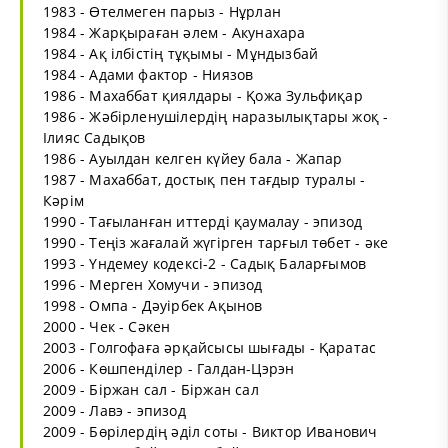
1983 - Өтелмеген парыз - Нұрлан
1984 - Жарқыраған әлем - Акунахара
1984 - Ақ ілбістің тұқымы - Мұндызбай
1984 - Адами фактор - Ниязов
1986 - Махаббат қиялдары - Қожа Зульфиқар
1986 - Жәбірленушілердің наразылықтары жоқ -
Ілияс Садықов
1986 - Ауылдан келген күйеу бала - Жапар
1987 - Махаббат, достық пен тағдыр туралы -
Кәрім
1990 - Тағыланған иттерді қаумалау - эпизод
1990 - Теңіз жағалай жүгірген тарғыл төбет - әке
1993 - Үндемеу кодексі-2 - Садық Баларғымов
1996 - Мерген Хомучи - эпизод
1998 - Омпа - Дәуірбек Ақынов
2000 - Чек - Сәкен
2003 - Голгофаға әрқайсысы шығады - Қаратас
2006 - Көшпенділер - Галдан-Цэрэн
2009 - Біржан сал - Біржан сал
2009 - Лавэ - эпизод
2009 - Бөрілердің әділ соты - Виктор Иванович