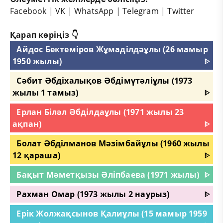
Facebook
|
VK
|
WhatsApp
|
Telegram
|
Twitter
Қарап көріңіз 👇
Айдос Бектеміров Жұмаділдәұлы (26 мамыр
1950 жылы)
ᐈ
Сәбит Әбдіхалықов Әбдімүтәліұлы (1973
жылы 1 тамыз)
ᐈ
Ерлан Біләл Әбділдаұлы (1971 жылы 23
ақпан)
ᐈ
Болат Әбділманов Мәзімбайұлы (1960 жылы
12 қараша)
ᐈ
Бақыт Мәметқызы Әліпбаева (1971 жылы)
ᐈ
Рахман Омар (1973 жылы 2 наурыз)
ᐈ
Ерік Жолжақсынов Қалиұлы (15 мамыр 1959