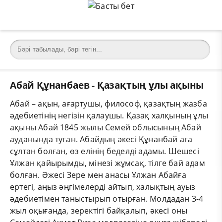
Абай Құнанбаев - Қазақтың ұлы ақыны
Абай – ақын, ағартушы, философ, қазақтың жазба
әдебиетінің негізін қалаушы. Қазақ халқының ұлы
ақыны Абай 1845 жылы Семей облысының Абай
ауданында туған. Абайдың әкесі Құнанбай аға
сұлтан болған, өз елінің беделді адамы. Шешесі
Ұлжан қайырымды, мінезі жұмсақ, тілге бай адам
болған. Әжесі Зере мен анасы Ұлжан Абайға
ертегі, аңыз әңгімелерді айтып, халықтың ауыз
әдебиетімен таныстырып отырған. Молдадан 3-4
жыл оқығанда, зеректігі байқалып, әкесі оны