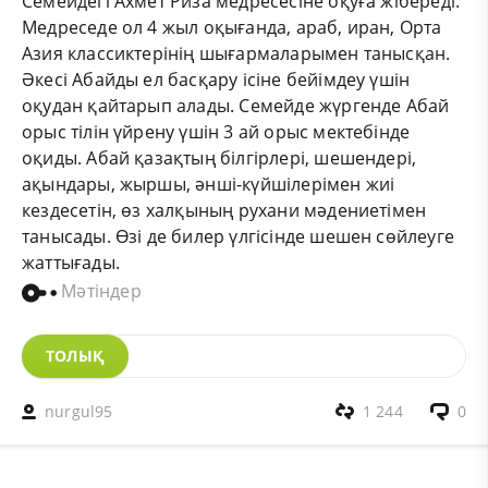
Семейдегі Ахмет Риза медресесіне оқуға жібереді.
Медреседе ол 4 жыл оқығанда, араб, иран, Орта
Азия классиктерінің шығармаларымен танысқан.
Әкесі Абайды ел басқару ісіне бейімдеу үшін
оқудан қайтарып алады. Семейде жүргенде Абай
орыс тілін үйрену үшін 3 ай орыс мектебінде
оқиды. Абай қазақтың білгірлері, шешендері,
ақындары, жыршы, әнші-күйшілерімен жиі
кездесетін, өз халқының рухани мәдениетімен
танысады. Өзі де билер үлгісінде шешен сөйлеуге
жаттығады.
Мәтіндер
ТОЛЫҚ
nurgul95
1 244
0