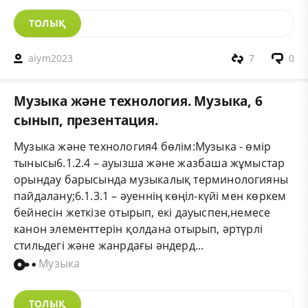
ТОЛЫҚ
aiym2023
7
0
Музыка және технология. Музыка, 6
сынып, презентация.
Музыка және технология4 бөлім:Музыка - өмір
тынысы6.1.2.4 – ауызша және жазбаша жұмыстар
орындау барысында музыкалық терминологияны
пайдалану;6.1.3.1 – әуеннің көңіл-күйі мен көркем
бейнесін жеткізе отырып, екі дауыспен,немесе
канон элементтерін қолдана отырып, әртүрлі
стильдегі және жанрдағы әндерд...
Музыка
ТОЛЫҚ