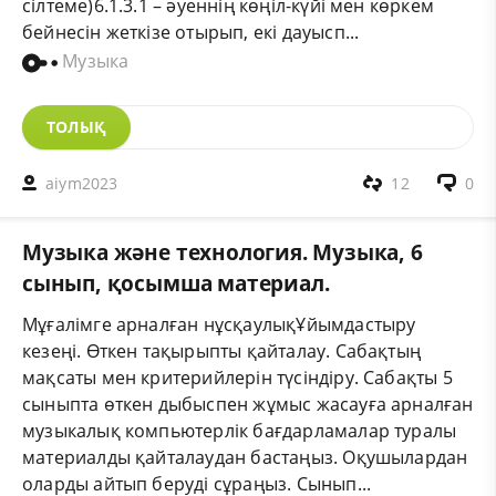
сілтеме)6.1.3.1 – әуеннің көңіл-күйі мен көркем
бейнесін жеткізе отырып, екі дауысп...
Музыка
ТОЛЫҚ
aiym2023
12
0
Музыка және технология. Музыка, 6
сынып, қосымша материал.
Мұғалімге арналған нұсқаулықҰйымдастыру
кезеңі. Өткен тақырыпты қайталау. Сабақтың
мақсаты мен критерийлерін түсіндіру. Сабақты 5
сыныпта өткен дыбыспен жұмыс жасауға арналған
музыкалық компьютерлік бағдарламалар туралы
материалды қайталаудан бастаңыз. Оқушылардан
оларды айтып беруді сұраңыз. Сынып...