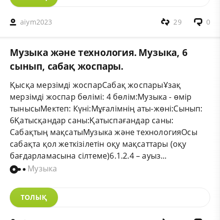
aiym2023
29
0
Музыка және технология. Музыка, 6
сынып, сабақ жоспары.
Қысқа мерзімді жоспарСабақ жоспарыҰзақ
мерзімді жоспар бөлімі: 4 бөлім:Музыка - өмір
тынысыМектеп: Күні:Мұғалімнің аты-жөні:Сынып:
6Қатысқандар саны:Қатыспағандар саны:
Сабақтың мақсатыМузыка және технологияОсы
сабақта қол жеткізілетін оқу мақсаттары (оқу
бағдарламасына сілтеме)6.1.2.4 – ауыз...
Музыка
ТОЛЫҚ