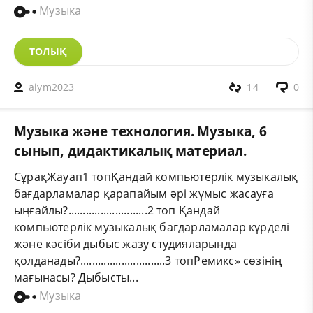
Музыка
ТОЛЫҚ
aiym2023
14
0
Музыка және технология. Музыка, 6
сынып, дидактикалық материал.
СұрақЖауап1 топҚандай компьютерлік музыкалық
бағдарламалар қарапайым әрі жұмыс жасауға
ыңғайлы?...........................2 топ Қандай
компьютерлік музыкалық бағдарламалар күрделі
және кәсіби дыбыс жазу студияларында
қолданады?.............................3 топРемикс» сөзінің
мағынасы? Дыбысты...
Музыка