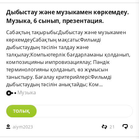
Дыбыстау және музыкамен көркемдеу.
Музыка, 6 сынып, презентация.
Сабақтың тақырыбы:Дыбыстау және музыкамен
көркемдеуСабақтың мақсаты:Фильмді
дыбыстаудың тәсілін талдау және
талқылау;Компьютерлік бағдарламаны қолданып,
композицияны импровизациялау; Пәндік
терминологияны қолданып, өз жұмысын
таныстыру. Бағалау критерийлері:Фильмді
дыбыстаудың тәсілін анықтайды; Ком...
Музыка
ТОЛЫҚ
aiym2023
21
0