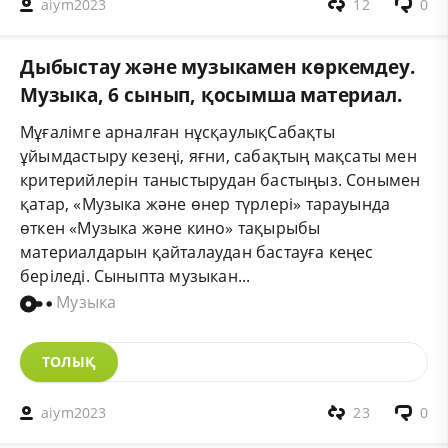
aiym2023
12
0
Дыбыстау және музыкамен көркемдеу.
Музыка, 6 сынып, қосымша материал.
Мұғалімге арналған нұсқаулықСабақты
ұйымдастыру кезеңі, яғни, сабақтың мақсаты мен
критерийлерін таныстырудан бастыңыз. Сонымен
қатар, «Музыка және өнер түрлері» тарауында
өткен «Музыка және кино» тақырыбы
материалдарын қайталаудан бастауға кеңес
беріледі. Сыныпта музыкан...
Музыка
ТОЛЫҚ
aiym2023
23
0