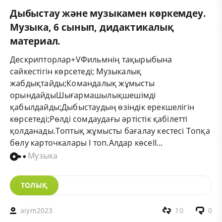
Дыбыстау және музыкамен көркемдеу.
Музыка, 6 сынып, дидактикалық
материал.
Дескрипторлар+VФильмнің тақырыбына
сәйкестігін көрсетеді; Музыкалық
жабдықтайды;Командалық жұмысты
орындайдыШығармашылықшешімді
қабылдайды;Дыбыстаудың өзіндік ерекшелігін
көрсетеді;Рөлді сомдаудағы әртістік қабілетті
қолданады.Топтық жұмысты бағалау кестесі Топқа
бөлу карточкалары І топ.Алдар көсеІІ...
Музыка
ТОЛЫҚ
aiym2023
10
0