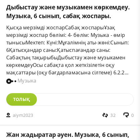
Дыбыстау және музыкамен көркемдеу.
Музыка, 6 сынып, сабақ жоспары.
Қысқа мерзімді жоспарСабақ жоспарыҰзақ
мерзімді жоспар бөлімі: 4- бөлім: Музыка - өмір
тынысыМектеп: Күні:Мұғалімнің аты-жөні:Сынып:
6Қатысқандар саны:Қатыспағандар саны:
Сабақтың тақырыбыДыбыстау және музыкамен
көркемдеуОсы сабақта қол жеткізілетін оқу
мақсаттары (оқу бағдарламасына сілтеме) 6.2.2...
Музыка
ТОЛЫҚ
aiym2023
32
0
Жан жадыратар әуен. Музыка, 6 сынып,