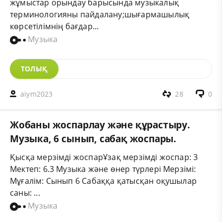
жұмыстар орындау барысында музыкалық
терминологияны пайдалану;шығармашылық
көрсетілімнің бағдар...
Музыка
ТОЛЫҚ
aiym2023
28
0
Жобаны жоспарлау және құрастыру.
Музыка, 6 сынып, сабақ жоспары.
Қысқа мерзімді жоспарҰзақ мерзімді жоспар: 3
Мектеп: 6.3 Музыка және өнер түрлері Мерзімі:
Мұғалім: Сынып 6 Сабаққа қатысқан оқушылар
саны: ...
Музыка