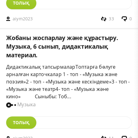
ТОЛЫҚ
aiym2023
33
0
Жобаны жоспарлау және құрастыру.
Музыка, 6 сынып, дидактикалық
материал.
Дидактикалық тапсырмаларТоптарға бөлуге
арналған карточкалар 1 - топ - «Музыка және
поэзия»2 - топ - «Музыка және кескіндеме»3 - топ -
«Музыка және театр4- топ - «Музыка және
кино» Сыныбы: Тоб...
Музыка
ТОЛЫҚ