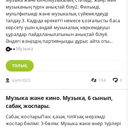
Музыка және киноМузыкалық стильді, жанр мен
музыканың түрін анықтай білу2. Фильмді,
мультфильмді және музыкалық сүйемелдеуді
талдау.3. Кадрда әрекетті немесе қозғалысты баса
көрсету үшін қандай музыкалық көркемдеуші
құралдар пайдаланылатынын анықтай білу4.
Әндегі өзіңіздің партияңызды дұрыс айта оты...
Музыка
ТОЛЫҚ
aiym2023
104
0
Музыка және кино. Музыка, 6 сынып,
сабақ жоспары.
Сабақ жоспарыПән: қазақ тіліҰзақ мерзімді
жоспар бөлімі: 3-бөлім: Музыка және өнер түрлері