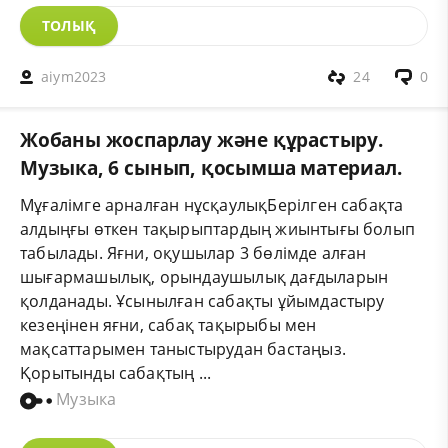
ТОЛЫҚ
aiym2023
24
0
Жобаны жоспарлау және құрастыру.
Музыка, 6 сынып, қосымша материал.
Мұғалімге арналған нұсқаулықБерілген сабақта
алдыңғы өткен тақырыптардың жиынтығы болып
табылады. Яғни, оқушылар 3 бөлімде алған
шығармашылық, орындаушылық дағдыларын
қолданады. Ұсынылған сабақты ұйымдастыру
кезеңінен яғни, сабақ тақырыбы мен
мақсаттарымен таныстырудан бастаңыз.
Қорытынды сабақтың ...
Музыка