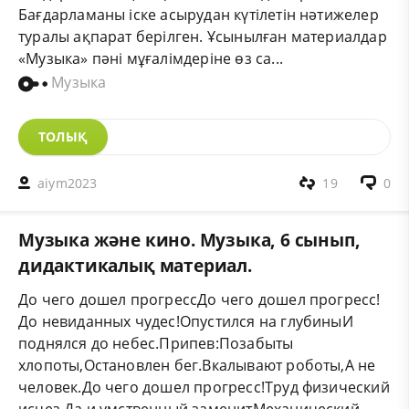
Бағдарламаны іске асырудан күтілетін нәтижелер
туралы ақпарат берілген. Ұсынылған материалдар
«Музыка» пәні мұғалімдеріне өз са...
Музыка
ТОЛЫҚ
aiym2023
19
0
Музыка және кино. Музыка, 6 сынып,
дидактикалық материал.
До чего дошел прогрессДо чего дошел прогресс!
До невиданных чудес!Опустился на глубиныИ
поднялся до небес.Припев:Позабыты
хлопоты,Остановлен бег.Вкалывают роботы,А не
человек.До чего дошел прогресс!Труд физический