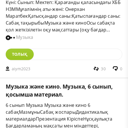
Күні: Сынып: Мектеп: Қарағанды қаласындағы ХББ
НЗММұғалімнің аты-жөні: Онерхан
МаратбекҚатысқандар саны:Қатыспағандар саны:
Сабақ тақырыбыМузыка және киноОсы сабақта
қол жеткізілетін оқу мақсаттары (оқу бағдар...
Музыка
ТОЛЫҚ
aiym2023
30
0
Музыка және кино. Музыка, 6 сынып,
қосымша материал.
6 сынып Музыка Музыка және кино 6
сабақМазмұныСабақ жоспарыДидактикалық
материалдарПрезентация КіріспеНұсқаулықта
Бағдарламаның мақсаты мен міндеттері,