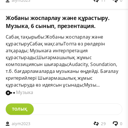
aiym2023
11
0
Жобаны жоспарлау және құрастыру.
Музыка, 6 сынып, презентация.
Сабақ тақырыбы:Жобаны жоспарлау және
құрастыруСабақ мақсатыТопта өз рөлдерін
атқарады; Музыкаға интерпретация
құрастырады;Шығармашылық жұмыс
композициясын шығарады;Audacity, Soundation,
т.б. бағдарламаларда музыканы өңдейді. Бағалау
критерийлері Шығармашылық жұмыс
құрастыруда өз идеясын ұсынады;Музы...
Музыка
ТОЛЫҚ
aiym2023
29
0