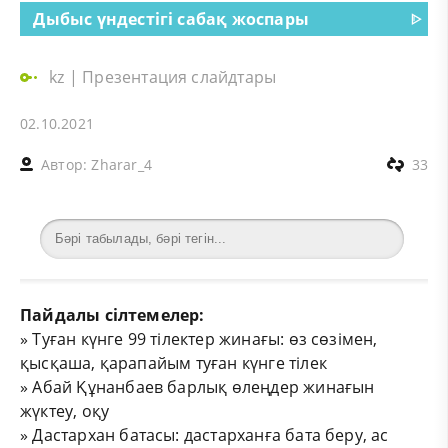
Дыбыс үндестігі сабақ жоспары
ᐈ
kz
|
Презентация слайдтары
02.10.2021
Автор:
Zharar_4
33
Пайдалы сілтемелер:
»
Туған күнге 99 тілектер жинағы: өз сөзімен,
қысқаша, қарапайым туған күнге тілек
»
Абай Құнанбаев барлық өлеңдер жинағын
жүктеу, оқу
»
Дастархан батасы: дастарханға бата беру, ас