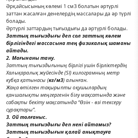
Әрқайсысының көлемі 1 см
3
болатын әртүрлі
заттан жасалған денелердің массалары да әр түрлі
болады.
Әртүрлі заттардың тығыздығы да әртүрлі болады.
Заттың тығыздығы
деп сол заттың көлем
бірлігіндегі массасына тең физикалық шаманы
айтады.
2. Мағынаны тану.
Заттың тығыздығының бірлігі үшін бірліктердің
Халықаралық жүйесінде (
SI
) килограмның метр
кубқа қатынасы (
кг/м
3
) алынған.
Жаңа өтілген тақырыпты оқушылардың
қаншалықты меңгергенін білу мақсатында және
сабақты бекіту мақсатында
“
Өзін - өзі тексеру
сұрақтары”.
3. Ой толғаныс.
Заттың тығыздығы деп нені айтамыз?
Заттың тығыздығын қалай анықтауға