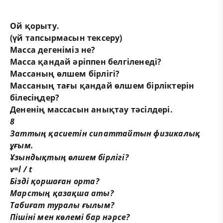
Ой қорыту.
(үй тапсырмасын тексеру)
Масса дегеніміз не?
Масса қандай әріппен белгіленеді?
Массаның өлшем бірлігі?
Массаның тағы қандай өлшем бірліктерін
білесіңдер?
Дененің массасын анықтау тәсілдері.
8
Заттың қасиетін сипаттайтын физикалық
ұғым.
Ұзындықтың өлшем бірлігі?
v=l / t
Бізді қоршаған орта?
Марстың қазақша аты?
Табиғат туралы ғылым?
Пішіні
мен көлемі бар нәрсе?