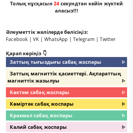
Толық нұсқасын
23
секундтан кейін жүктей
аласыз!!!
Әлеуметтік желілерде бөлісіңіз:
Facebook
|
VK
|
WhatsApp
|
Telegram
|
Twitter
Қарап көріңіз 👇
Заттың тығыздығы сабақ жоспары
ᐈ
Заттың магниттік қасиеттері. Ақпараттың
магниттік жазылуы
ᐈ
Көктем сабақ жоспары
ᐈ
Көміртек сабақ жоспары
ᐈ
Крахмал сабақ жоспары
ᐈ
Калий сабақ жоспары
ᐈ