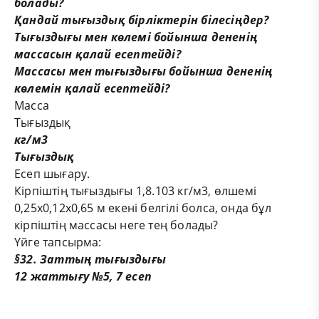
болады?
Қандай тығыздық бірліктерін білесіңдер?
Тығыздығы мен көлемі бойынша дененің
массасын қалай есептейді?
Массасы мен тығыздығы бойынша дененің
көлемін қалай есептейді?
Масса
Тығыздық
кг/м
3
Тығыздық
Есеп шығару.
Кірпіштің тығыздығы 1,8
.
10
3
кг/м
3
, өлшемі
0,25х0,12х0,65 м екені белгілі болса, онда бұл
кірпіштің массасы неге тең болады?
Үйге тапсырма:
§32. Заттың тығыздығы
12 жаттығу №5, 7 есеп