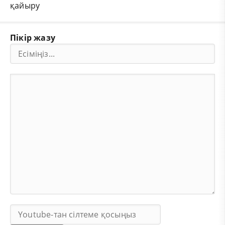
қайыру
Пікір жазу