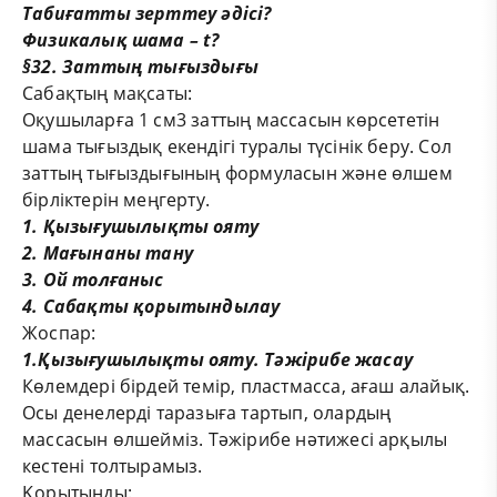
Табиғатты зерттеу әдісі?
Физикалық шама –
t?
§32. Заттың тығыздығы
Сабақтың мақсаты:
Оқушыларға 1 см
3
заттың массасын көрсететін
шама тығыздық екендігі туралы түсінік беру. Сол
заттың тығыздығының формуласын және өлшем
бірліктерін меңгерту.
1
. Қызығушылықты ояту
2. Мағынаны тану
3. Ой толғаныс
4
.
Сабақты қорытындылау
Жоспар
:
1.Қызығушылықты ояту. Тәжірибе жасау
Көлемдері бірдей темір, пластмасса, ағаш алайық.
Осы денелерді таразыға тартып, олардың
массасын өлшейміз. Тәжірибе нәтижесі арқылы
кестені толтырамыз.
Қорытынды: