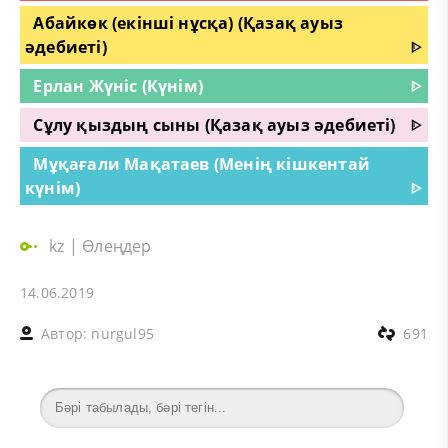
Абайкөк (екінші нұсқа) (Қазақ ауыз
әдебиеті)
ᐈ
Ерлан Жүніс (Күнім)
ᐈ
Сұлу қыздың сыны (Қазақ ауыз әдебиеті)
ᐈ
Мұқағали Мақатаев (Менің кішкентай
күнім)
ᐈ
kz
|
Өлеңдер
14.06.2019
Автор:
nurgul95
691