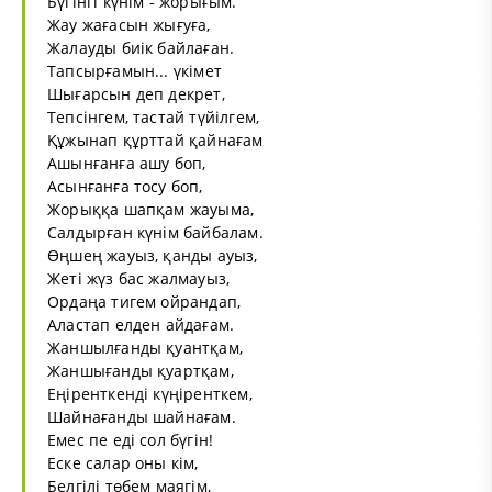
Бүгінгі күнім - жорығым.
Жау жағасын жығуға,
Жалауды биік байлаған.
Тапсырғамын... үкімет
Шығарсын деп декрет,
Тепсінгем, тастай түйілгем,
Құжынап құрттай қайнағам
Ашынғанға ашу боп,
Асынғанға тосу боп,
Жорыққа шапқам жауыма,
Салдырған күнім байбалам.
Өңшең жауыз, қанды ауыз,
Жеті жүз бас жалмауыз,
Ордаңа тигем ойрандап,
Аластап елден айдағам.
Жаншылғанды қуантқам,
Жаншығанды қуартқам,
Еңіренткенді күңіренткем,
Шайнағанды шайнағам.
Емес пе еді сол бүгін!
Еске салар оны кім,
Белгілі төбем маягім,