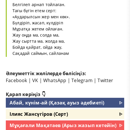
Белгілеп арнап тойлаған.
Тағы бүгін етем серт:
«Аударылсын жер мен көк».
Бүлдіріп, жасап, күлдіріп
Мұратқа жетем ойлаған.
Жау оңда ма, солда ма,
Жау сыртта ма, жолда ма,
Бойда қайрат, ойда жау,
Сақадай саймын, сайланам
Әлеуметтік желілерде бөлісіңіз:
Facebook
|
VK
|
WhatsApp
|
Telegram
|
Twitter
Қарап көріңіз 👇
Абай, күнім-ай (Қазақ ауыз әдебиеті)
ᐈ
Ілияс Жансүгіров (Серт)
ᐈ
Мұқағали Мақатаев (Арыз жазып кетейін)
ᐈ