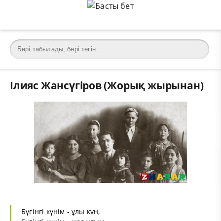
Ілияс Жансүгіров (Жорық жырынан)
Бүгінгі күнім - ұлы күн,