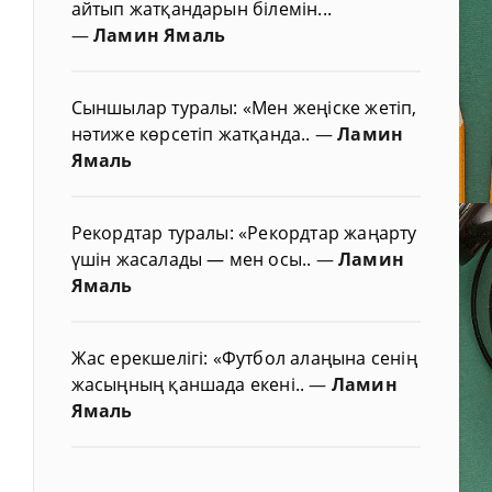
айтып жатқандарын білемін...
—
Ламин Ямаль
Сыншылар туралы: «Мен жеңіске жетіп,
нәтиже көрсетіп жатқанда..
—
Ламин
Ямаль
Рекордтар туралы: «Рекордтар жаңарту
үшін жасалады — мен осы..
—
Ламин
Ямаль
Жас ерекшелігі: «Футбол алаңына сенің
жасыңның қаншада екені..
—
Ламин
Ямаль