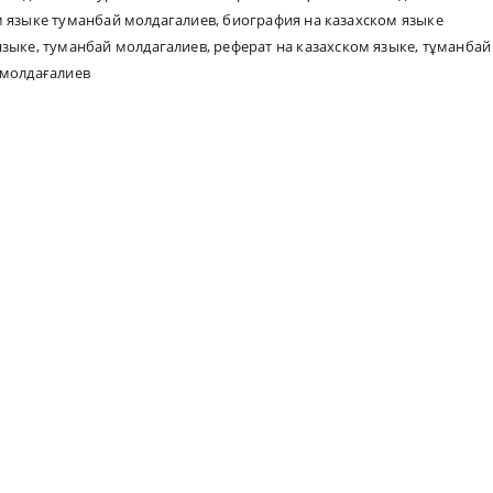
м языке туманбай молдагалиев
,
биография на казахском языке
языке
,
туманбай молдагалиев
,
реферат на казахском языке
,
тұманбай
 молдағалиев