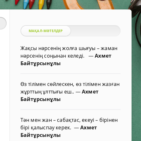
МАҚАЛ-МӘТЕЛДЕР
Жақсы нәрсенің жолға шығуы – жаман
нәрсенің соңынан келеді.
—
Ахмет
Байтұрсынұлы
Өз тілімен сөйлескен, өз тілімен жазған
жұрттың ұлттығы еш..
—
Ахмет
Байтұрсынұлы
Тән мен жан – сабақтас, екеуі – бірінен
бірі қалыспау керек.
—
Ахмет
Байтұрсынұлы