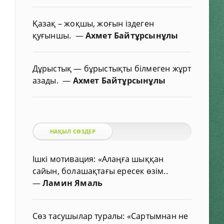
Қазақ – жоқшы, жоғын іздеген
қуғыншы.
—
Ахмет Байтұрсынұлы
Дұрыстық — бұрыстықты білмеген жұрт
азады.
—
Ахмет Байтұрсынұлы
НАҚЫЛ СӨЗДЕР
Ішкі мотивация: «Алаңға шыққан
сайын, болашақтағы ересек өзім..
—
Ламин Ямаль
Сөз тасушылар туралы: «Сартымнан не