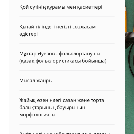
Қой сүтінің құрамы мен қасиеттері
Қытай тіліндегі негізгі сөзжасам
әдістері
Мұхтар Әуезов - фольклортанушы
(қазақ фольклористикасы бойынша)
Мысал жанры
Жайық өзеніндегі сазан және торта
балықтарының бауырының
морфологиясы