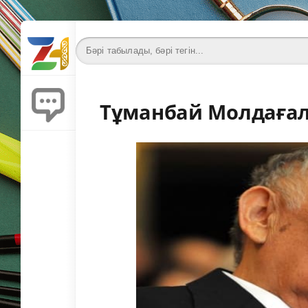
Тұманбай Молдағали