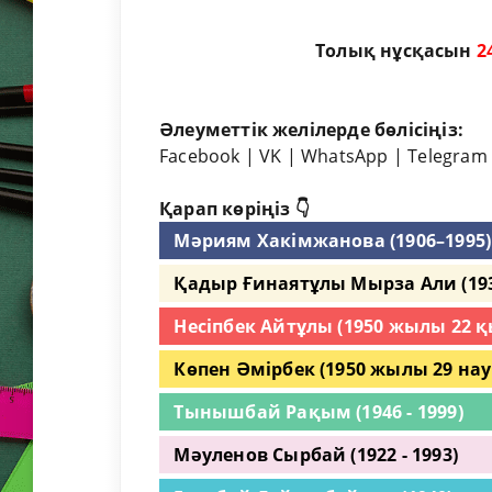
Толық нұсқасын
2
Әлеуметтік желілерде бөлісіңіз:
Facebook
|
VK
|
WhatsApp
|
Telegram
Қарап көріңіз 👇
Мәриям Хакімжанова (1906–1995)
Қадыр Ғинаятұлы Мырза Али (1935
Несіпбек Айтұлы (1950 жылы 22 
Көпен Әмірбек (1950 жылы 29 на
Тынышбай Рақым (1946 - 1999)
Мәуленов Сырбай (1922 - 1993)