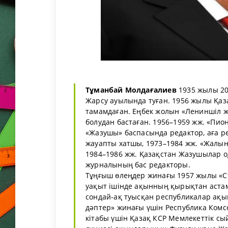
Тұманбай Молдағалиев
1935 жылы 20
Жарсу ауылында туған. 1956 жылы Қаза
тамамдаған. Еңбек жолын «Лениншіл жа
болудан бастаған. 1956–1959 жж. «Пио
«Жазушы» баспасында редактор, аға р
жауапты хатшы, 1973–1984 жж. «Жалын
1984–1986 жж. Қазақстан Жазушылар 
журналының бас редакторы.
Тұңғыш өлеңдер жинағы 1957 жылы «Сту
уақыт ішінде ақынның қырықтан астам
сондай-ақ туысқан республикалар ақ
дәптер» жинағы үшін Республика Ком
кітабы үшін Қазақ КСР Мемлекеттік сы