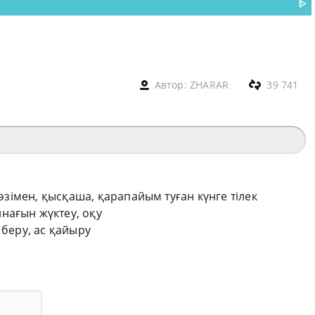
ᐈ
Автор:
ZHARAR
39 741
сөзімен, қысқаша, қарапайым туған күнге тілек
нағын жүктеу, оқу
 беру, ас қайыру