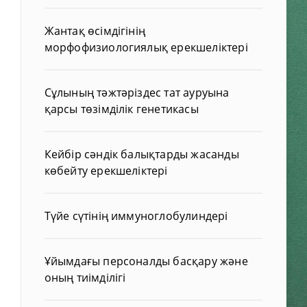
Жантақ өсімдігінің
морфофизиологиялық ерекшеліктері
Сұлының тәжтәріздес тат ауруына
қарсы төзімділік генетикасы
Кейбір сәндік балықтарды жасанды
көбейту ерекшеліктері
Түйе сүтінің иммуноглобулиндері
Ұйымдағы персоналды басқару және
оның тиімділігі