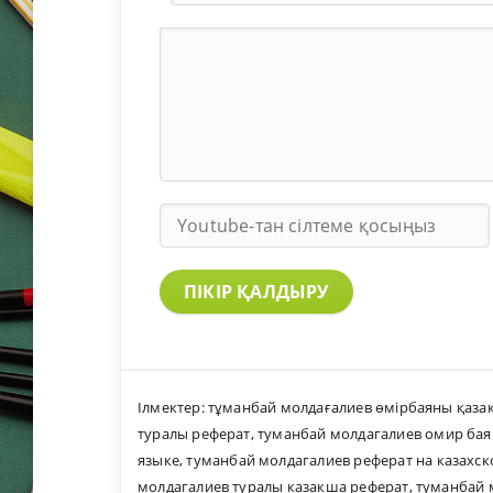
ПІКІР ҚАЛДЫРУ
Ілмектер:
тұманбай молдағалиев өмірбаяны қаза
туралы реферат
,
туманбай молдагалиев омир бая
языке
,
туманбай молдагалиев реферат на казахск
молдагалиев туралы казакша реферат
,
туманбай 