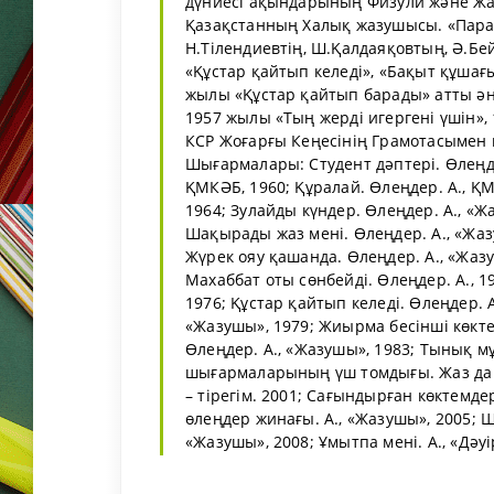
дүниесі ақындарының Физули және Ж
Қазақстанның Халық жазушысы. «Параса
Н.Тілендиевтің, Ш.Қалдаяқовтың, Ә.Бей
«Құстар қайтып келеді», «Бақыт құшағы
жылы «Құстар қайтып барады» атты ән
1957 жылы «Тың жерді игергені үшін»,
КСР Жоғарғы Кеңесінің Грамотасымен 
Шығармалары: Студент дәптері. Өлеңде
ҚМКӘБ, 1960; Құралай. Өлеңдер. А., Қ
1964; Зулайды күндер. Өлеңдер. А., «Ж
Шақырады жаз мені. Өлеңдер. А., «Жазу
Жүрек ояу қашанда. Өлеңдер. А., «Жазу
Махаббат оты сөнбейді. Өлеңдер. А., 1
1976; Құстар қайтып келеді. Өлеңдер. А
«Жазушы», 1979; Жиырма бесінші көктем
Өлеңдер. А., «Жазушы», 1983; Тынық мұ
шығармаларының үш томдығы. Жаз да өт
– тірегім. 2001; Сағындырған көктемде
өлеңдер жинағы. А., «Жазушы», 2005; Ш
«Жазушы», 2008; Ұмытпа мені. А., «Дәуі