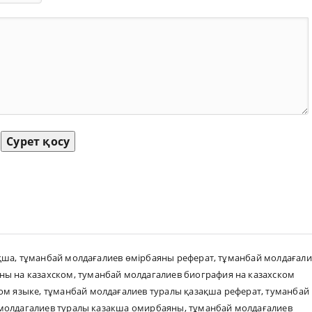
Сурет қосу
қша
,
тұманбай молдағалиев өмірбаяны реферат
,
тұманбай молдағали
ны на казахском
,
туманбай молдагалиев биография на казахском
ом языке
,
тұманбай молдағалиев туралы қазақша реферат
,
туманбай
молдагалиев туралы казакша омирбаяны
,
тұманбай молдағалиев