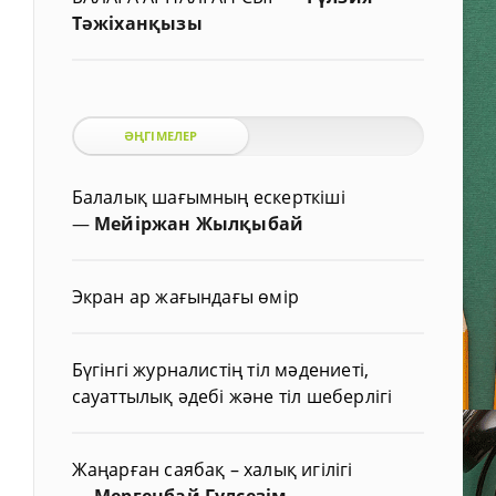
Тәжіханқызы
ӘҢГІМЕЛЕР
Балалық шағымның ескерткіші
—
Мейіржан Жылқыбай
Экран ар жағындағы өмір
Бүгінгі журналистің тіл мәдениеті,
сауаттылық әдебі және тіл шеберлігі
Жаңарған саябақ – халық игілігі
—
Мергенбай Гүлсезім