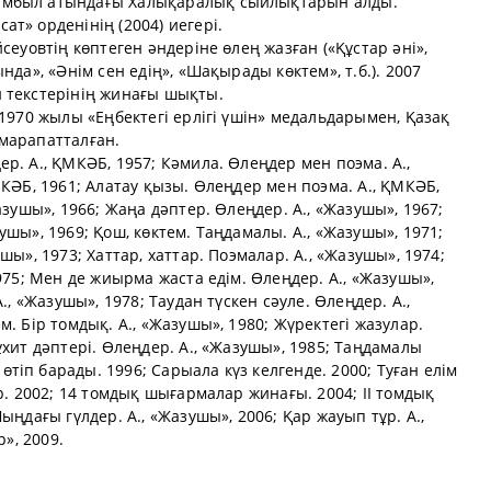
амбыл атындағы Халықаралық сыйлықтарын алды.
т» орденінің (2004) иегері.
сеуовтің көптеген әндеріне өлең жазған («Құстар әні»,
нда», «Әнім сен едің», «Шақырады көктем», т.б.). 2007
 текстерінің жинағы шықты.
 1970 жылы «Еңбектегі ерлігі үшін» медальдарымен, Қазақ
марапатталған.
р. А., ҚМКӘБ, 1957; Кәмила. Өлеңдер мен поэма. А.,
МКӘБ, 1961; Алатау қызы. Өлеңдер мен поэма. А., ҚМКӘБ,
азушы», 1966; Жаңа дәптер. Өлеңдер. А., «Жазушы», 1967;
шы», 1969; Қош, көктем. Таңдамалы. А., «Жазушы», 1971;
шы», 1973; Хаттар, хаттар. Поэмалар. А., «Жазушы», 1974;
975; Мен де жиырма жаста едім. Өлеңдер. А., «Жазушы»,
., «Жазушы», 1978; Таудан түскен сәуле. Өлеңдер. А.,
. Бір томдық. А., «Жазушы», 1980; Жүректегі жазулар.
хит дәптері. Өлеңдер. А., «Жазушы», 1985; Таңдамалы
іп барады. 1996; Сарыала күз келгенде. 2000; Туған елім
р. 2002; 14 томдық шығармалар жинағы. 2004; ІІ томдық
ыңдағы гүлдер. А., «Жазушы», 2006; Қар жауып тұр. А.,
р», 2009.