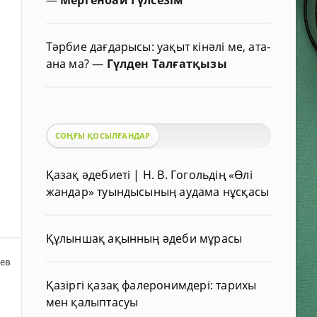
Тәрбие дағдарысы: уақыт кінәлі ме, ата-
ана ма?
—
Гүлден Талғатқызы
СОҢҒЫ ҚОСЫЛҒАНДАР
Қазақ әдебиеті | Н. В. Гогольдің «Өлі
жандар» туындысының аудама нұсқасы
Құлыншақ ақынның әдеби мұрасы
ев
Қазіргі қазақ фалеронимдері: тарихы
мен қалыптасуы