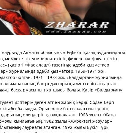
 наурызда Алматы облысының Еңбекшіқазақ ауданындағы
қ мемлекеттік университетінің филология факультетін
с» (қазіргі «Жас алаш») газетінде әдеби қызметкер
нер» журналында әдеби қызметкер, 1959–1971 жж.
едактор болған. 1971—1973 жж. «Балдырған» журналында
» альманахының бас редакторы қызметтерін атқарған.
одағы басқармасының хатшысы болды. Қазір «Балдырған»
дент дәптері» деген атпен жарық көрді. Содан бергі
 кітабы басылды. Орыс және батыс классиктерінің,
ындарының өлеңдерін қазақшалаған. 1968 жылы «Жаңа
сомолы сыйлығының, 1982 жылы «Жүректегі жазулар»
йлығының лауреаты атанған. 1992 жылы Бүкіл Түркі