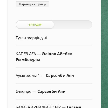
Барлық авторлар
ӨЛЕҢДЕР
Туған жердің үні
ҚАПЕЗ АҒА
—
Әліпов Айтбек
Рымбекұлы
Ауыл жолы 1
—
Сәрсенби Аян
Өткенде
—
Сәрсенби Аян
БАЛАҒА АРНАЛҒАН СЫР
—
Гүлзия