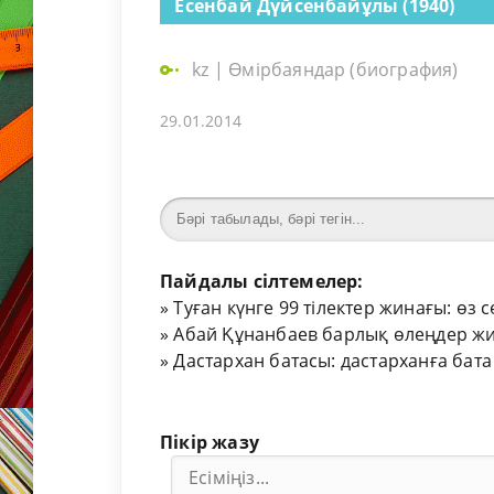
Есенбай Дүйсенбайұлы (1940)
kz
|
Өмірбаяндар (биография)
29.01.2014
Пайдалы сілтемелер:
»
Туған күнге 99 тілектер жинағы: өз 
»
Абай Құнанбаев барлық өлеңдер жи
»
Дастархан батасы: дастарханға бата
Пікір жазу