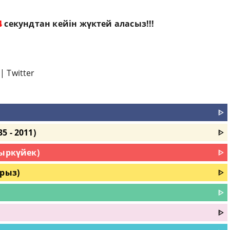
3
секундтан кейін жүктей аласыз!!!
|
Twitter
ᐈ
 - 2011)
ᐈ
қыркүйек)
ᐈ
урыз)
ᐈ
ᐈ
ᐈ