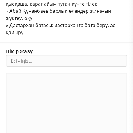
қысқаша, қарапайым туған күнге тілек
»
Абай Құнанбаев барлық өлеңдер жинағын
жүктеу, оқу
»
Дастархан батасы: дастарханға бата беру, ас
қайыру
Пікір жазу