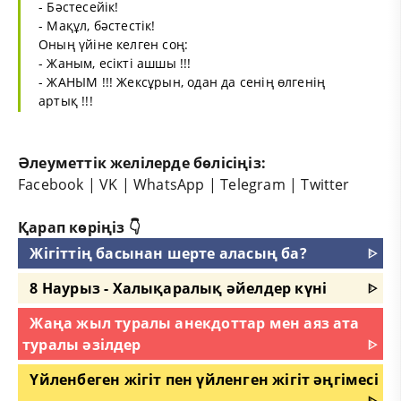
- Бәстесейік!
- Мақұл, бәстестік!
Оның үйіне келген соң:
- Жаным, есікті ашшы !!!
- ЖАНЫМ !!! Жексұрын, одан да сенің өлгенің
артық !!!
Әлеуметтік желілерде бөлісіңіз:
Facebook
|
VK
|
WhatsApp
|
Telegram
|
Twitter
Қарап көріңіз 👇
Жігіттің басынан шерте аласың ба?
ᐈ
8 Наурыз - Халықаралық әйелдер күні
ᐈ
Жаңа жыл туралы анекдоттар мен аяз ата
туралы әзілдер
ᐈ
Үйленбеген жігіт пен үйленген жігіт әңгімесі
ᐈ