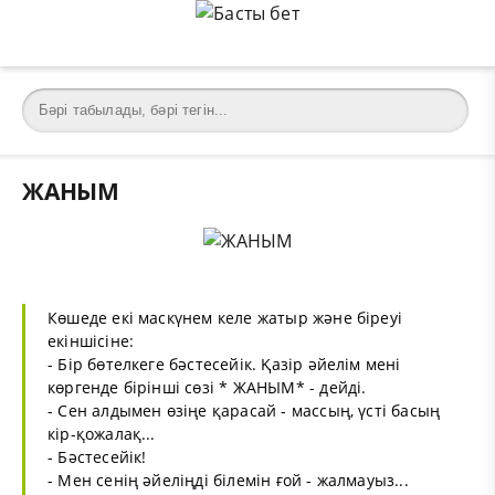
ЖАНЫМ
Көшеде екі маскүнем келе жатыр және біреуі
екіншісіне:
- Бір бөтелкеге бәстесейік. Қазір әйелім мені
көргенде бірінші сөзі * ЖАНЫМ* - дейді.
- Сен алдымен өзіңе қарасай - массың, үсті басың
кір-қожалақ...
- Бәстесейік!
- Мен сенің әйеліңді білемін ғой - жалмауыз...