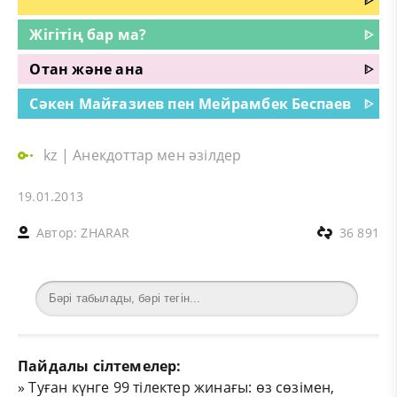
Жігітің бар ма?
ᐈ
Отан және ана
ᐈ
Сәкен Майғазиев пен Мейрамбек Беспаев
ᐈ
kz
|
Анекдоттар мен әзілдер
19.01.2013
Автор:
ZHARAR
36 891
Пайдалы сілтемелер:
»
Туған күнге 99 тілектер жинағы: өз сөзімен,