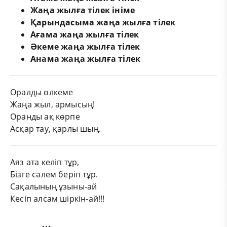
Жаңа жылға тілек ініме
Қарындасыма жаңа жылға тілек
Ағама жаңа жылға тілек
Әкеме жаңа жылға тілек
Анама жаңа жылға тілек
Оралды өлкеме
Жаңа жыл, армысың!
Оранды ақ көрпе
Асқар тау, қарлы шың.
Аяз ата келіп тұр,
Бізге сәлем беріп тұр.
Сақалының ұзыны-ай
Кесіп алсам шіркін-ай!!!