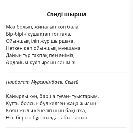
Сәнді шырша
Мәз болып, жиналып көп бала,
Бір-бірін құшақтап топтала,
Ойыншық іліп жүр шыршаға,
Неткен көп ойыншық мұншама.
Дайын тұр тақпақ пен әніміз,
Әрдайым құлпырсын сәніміз!
Нарболат Мұрсәлімбаев, Семей
Қайырлы күн, барша туған- туыстарым,
Құтты болсын бұл келген жаңа жылың!
Қоян жылы кенеліп шын бақытқа,
Өсе берсін бұл жылда табыстарың.