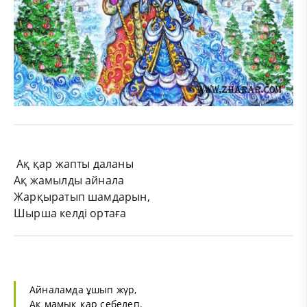
Ақ қар жапты даланы
Ақ жамылды айнала
Жарқыратып шамдарын,
Шырша келді ортаға
Айналамда ұшып жүр,
Ақ мамық қар себелеп.