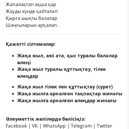
Жапалақтап ақша қар
Жауды күнде қайталап
Қырға шықты балалар
Шаңғыларын арқалап.
Қажетті сілтемелер:
Жаңа жыл, аяз ата, қыс туралы балалар
өлеңі
Жаңа жыл туралы құттықтау, тілек
өлеңдер
Жаңа жыл тілек пен құттықтау (сурет)
Жаңа жылға арналған тақпақтар жинағы
Жаңа жылға арналған өлеңдер жинағы
Әлеуметтік желілерде бөлісіңіз:
Facebook
|
VK
|
WhatsApp
|
Telegram
|
Twitter