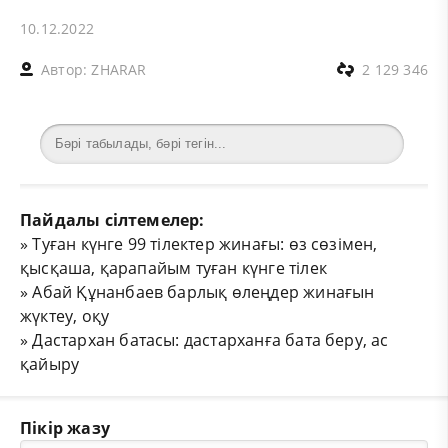
10.12.2022
Автор:
ZHARAR
2 129 346
Пайдалы сілтемелер:
»
Туған күнге 99 тілектер жинағы: өз сөзімен,
қысқаша, қарапайым туған күнге тілек
»
Абай Құнанбаев барлық өлеңдер жинағын
жүктеу, оқу
»
Дастархан батасы: дастарханға бата беру, ас
қайыру
Пікір жазу