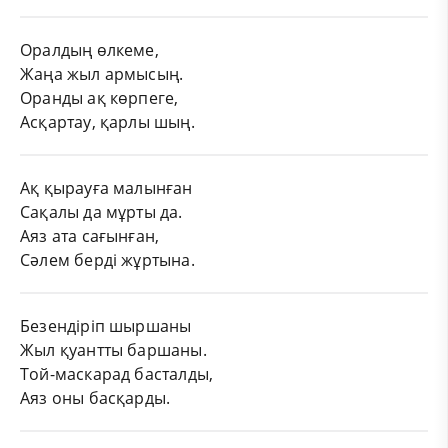
Оралдың өлкеме,
Жаңа жыл армысың.
Оранды ақ көрпеге,
Асқартау, қарлы шың.
Ақ қырауға малынған
Сақалы да мұрты да.
Аяз ата сағынған,
Сәлем бepді жұртына.
Безендіріп шыршаны
Жыл қуантты баршаны.
Той-маскарад басталды,
Аяз оны басқарды.