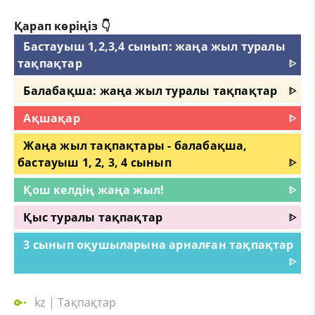
Қарап көріңіз 👇
Бастауыш 1,2,3,4 сынып: жаңа жыл туралы
тақпақтар
ᐈ
Балабақша: жаңа жыл туралы тақпақтар
ᐈ
Ақшақар
ᐈ
Жаңа жыл тақпақтары - балабақша,
бастауыш 1, 2, 3, 4 сынып
ᐈ
Қош келдің жаңа жыл!
ᐈ
Қыс туралы тақпақтар
ᐈ
3 сынып оқушыларына арналған тақпақтар
ᐈ
kz
|
Тақпақтар