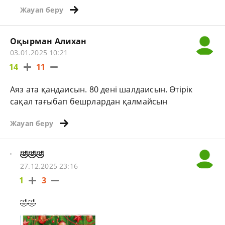
Жауап беру
Оқырман Алихан
03.01.2025 10:21
14
11
Аяз ата қандаисын. 80 дені шалдаисын. Өтірік
сақал тағыбап бешрлардан қалмайсын
Жауап беру
🤣🤣🤣
27.12.2025 23:16
1
3
🤣🤣