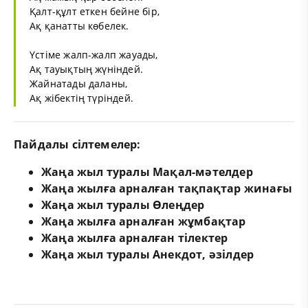
Қалт-құлт еткен бейне бір,
Ақ қанатты көбелек.
Үстіме жалп-жалп жауады,
Ақ тауықтың жүніндей.
Жайнатады даланы,
Ақ жібектің түріндей.
Пайдалы сілтемелер:
Жаңа жыл туралы Мақал-мәтелдер
Жаңа жылға арналған тақпақтар жинағы
Жаңа жыл туралы Өлеңдер
Жаңа жылға арналған жұмбақтар
Жаңа жылға арналған тілектер
Жаңа жыл туралы Анекдот, әзілдер