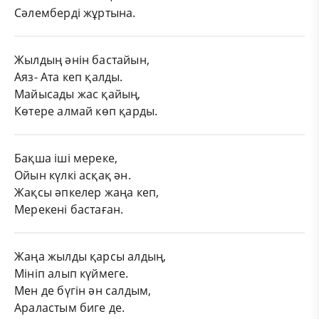
Сәлемберді жұртына.
Жылдың әнін бастайын,
Аяз- Ата кеп қалды.
Майысады жас қайың,
Көтере алмай көп қарды.
Бақша іші мереке,
Ойын күлкі асқақ ән.
Жақсы әпкелер жаңа кеп,
Мерекені бастаған.
Жаңа жылды қарсы алдың,
Мініп алып күймеге.
Мен де бүгін ән салдым,
Араластым биге де.