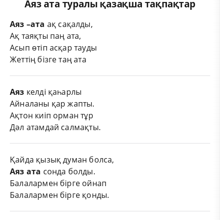
Аяз ата туралы қазақша тақпақтар
Аяз –ата
ақ сақалды,
Ақ таяқты паң ата,
Асып өтіп асқар тауды
Жеттің бізге таң ата
Аяз
келді қаһарлы
Айналаны қар жапты.
Ақтон киіп орман тұр
Дәл атамдай салмақты.
Қайда қызық думан болса,
Аяз ата
сонда болды.
Балалармен бірге ойнап
Балалармен бірге қонды.