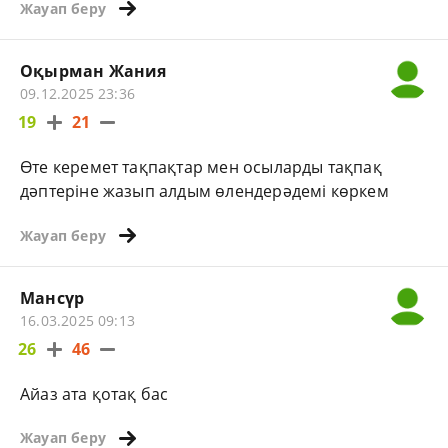
Жауап беру
Оқырман Жания
09.12.2025 23:36
19
21
Өте керемет тақпақтар мен осыларды тақпақ
дәптеріне жазып алдым өлендерәдемі көркем
Жауап беру
Мансүр
16.03.2025 09:13
26
46
Айаз ата қотақ бас
Жауап беру