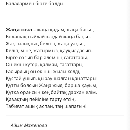
Балалармен бірге болды.
Жаңа жыл
– жаңа қадам, жаңа бағыт,
Болашақ сыйлайтындай жаңа бақыт.
Жақсылықтың белгісі, жаңа уақыт,
Келіп, міне, жатырмыз, қауқылдасып...
Бірге соғып бар әлемнің сағаттары,
Он екіні күтер, қалмай, тағаттары,-
Ғасырдың он екінші жылы келді,
Құстай ұшып, қырау шалған қанаттары!
Құтты болсын Жаңа жыл, барша қауым,
Құтқа орансын кең байтақ дархан елім.
Қазақтың пейіліне тарту етсін,
Табиғат ашық аспан, таң шапағын!
Айым Мәженова