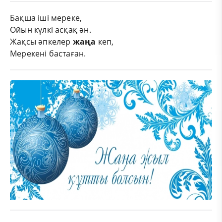
Бақша іші мереке,
Ойын күлкі асқақ ән.
Жақсы әпкелер
жаңа
кеп,
Мерекені бастаған.