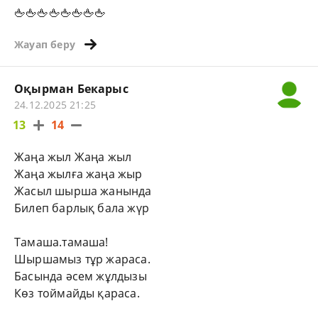
🖕🖕🖕🖕🖕🖕🖕🖕
Жауап беру
Оқырман Бекарыс
24.12.2025 21:25
13
14
Жаңа жыл Жаңа жыл
Жаңа жылға жаңа жыр
Жасыл шырша жанында
Билеп барлық бала жүр
Тамаша.тамаша!
Шыршамыз тұр жараса.
Басында әсем жұлдызы
Көз тоймайды қараса.