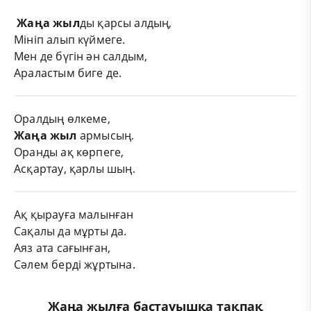
Жаңа
жыл
ды қарсы алдың,
Мініп алып күймеге.
Мен де бүгін ән салдым,
Араластым биге де.
Оралдың өлкеме,
Жаңа
жыл
армысың.
Оранды ақ көрпеге,
Асқартау, қарлы шың.
Ақ қырауға малынған
Сақалы да мұрты да.
Аяз ата сағынған,
Сәлем бepді жұртына.
Жаңа жылға бастауышқа тақпақ