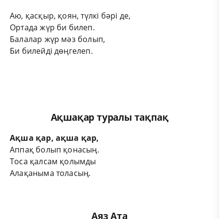
Аю, қасқыр, қоян, түлкі бәрі де,
Ортада жүр би билеп.
Балалар жүр мәз болып,
Би билейді дөңгелеп.
Ақшақар туралы тақпақ
Ақша қар, ақша қар,
Аппақ болып қонасың.
Тоса қалсам қолымды
Алақаныма толасың.
Аяз Ата