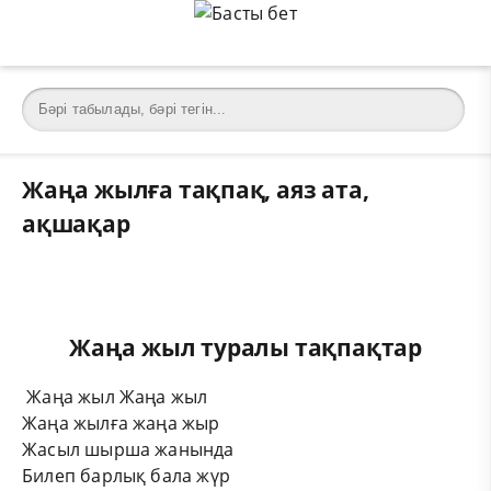
Жаңа жылға тақпақ, аяз ата,
ақшақар
Жаңа жыл туралы тақпақтар
Жаңа жыл Жаңа жыл
Жаңа жылға жаңа жыр
Жасыл шырша жанында
Билеп барлық бала жүр