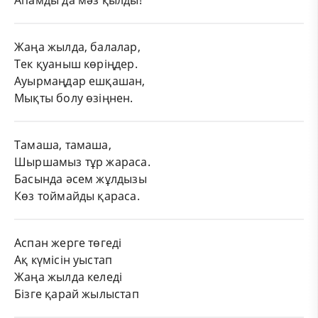
Апамды да мәз қылды!
Жаңа жылда, балалар,
Тек қуаныш көріңдер.
Ауырмаңдар ешқашан,
Мықты болу өзіңнен.
Тамаша, тамаша,
Шыршамыз тұр жараса.
Басында әсем жұлдызы
Көз тоймайды қараса.
Аспан жерге төгеді
Ақ күмісін уыстап
Жаңа жылда келеді
Бізге қарай жылыстап