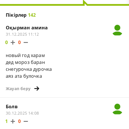
Пікірлер
142
Оқырман амина
31.12.2025 11:12
0
0
новый год харам
дед мороз баран
снегурочка дурочка
аяз ата булочка
Жауап беру
Болв
30.12.2025 14:08
1
0