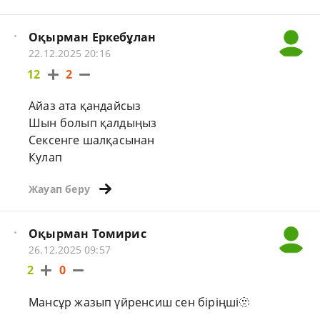
Оқырман Еркебұлан
22.12.2025 20:16
12
2
Айаз ата қандайсыз
Шын болып қалдыңыз
Сексенге шалқасынан
Кулап
Жауап беру
Оқырман Томирис
26.12.2025 09:57
2
0
Мансұр жазып үйренсиш сен біріңші🫥