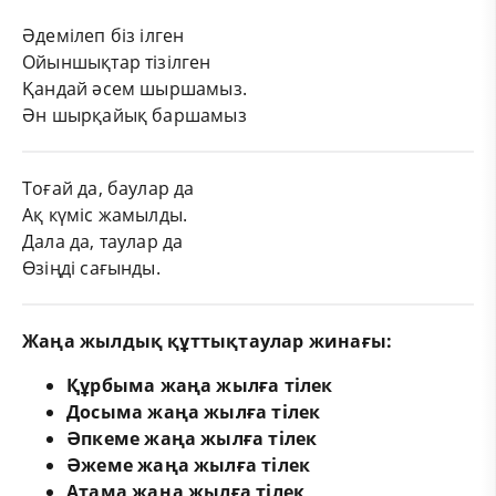
Әдемілеп біз ілген
Ойыншықтар тізілген
Қандай әсем шыршамыз.
Ән шырқайық баршамыз
Тоғай да, баулар да
Ақ күміс жамылды.
Дала да, таулар да
Өзіңді сағынды.
Жаңа жылдық құттықтаулар жинағы:
Құрбыма жаңа жылға тілек
Досыма жаңа жылға тілек
Әпкеме жаңа жылға тілек
Әжеме жаңа жылға тілек
Атама жаңа жылға тілек