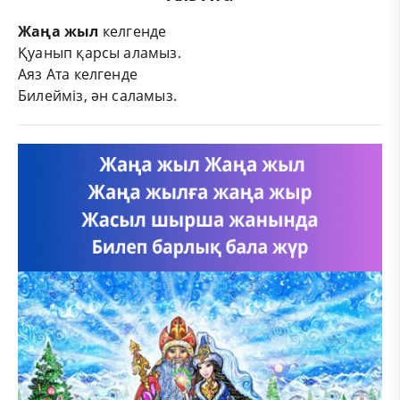
Жаңа жыл
келгенде
Қуанып қарсы аламыз.
Аяз Ата келгенде
Билейміз, ән саламыз.