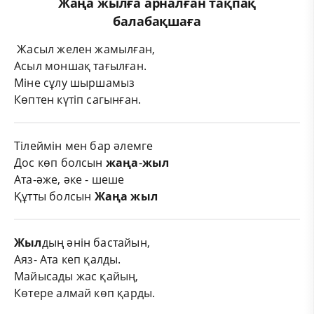
Жаңа жылға арналған тақпақ
балабақшаға
Жасыл желен жамылған,
Асыл моншақ тағылған.
Міне сұлу шыршамыз
Көптен күтіп сагынған.
Тілеймін мен бар әлемге
Дос көп болсын
жаңа
-
жыл
Ата-әже, әке - шеше
Құтты болсын
Жаңа
жыл
Жыл
дың әнін бастайын,
Аяз- Ата кеп қалды.
Майысады жас қайың,
Көтере алмай көп қарды.