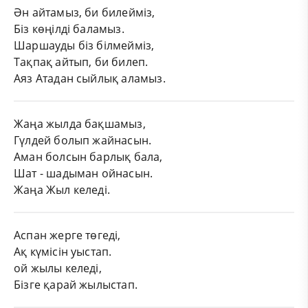
Ән айтамыз, би билейміз,
Біз көңілді баламыз.
Шаршауды біз білмейміз,
Тақпақ
айтып, би билеп.
Аяз Атадан сыйлық аламыз.
Жаңа жылда бақшамыз,
Гүлдей болып жайнасын.
Аман болсын барлық бала,
Шат - шадыман ойнасын.
Жаңа Жыл келеді.
Аспан жерге төгеді,
Ақ күмісін уыстап.
ой жылы келеді,
Бізге қарай жылыстап.