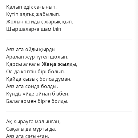
Қалып едік сағынып,
Kүтіп алдъқ жабылып.
Жолын қойдық жарық қып,
Шыршаларға шам іліп
Аяз ата ойды қырды
Аралап жүр түгел шолып.
Қарсы алғалы
Жаңа
жыл
ды,
Ол да көптің бірі болып.
Қайда қызық болса думан,
Аяз ата сонда болды.
Күндіз үйде ойнап бізбен,
Балалармен бірге болды.
Ақ қырауға малынған,
Сақалы да,мұрты да.
Аяз ата сағынған,