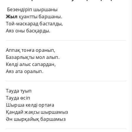
Безендіріп шыршаны
Жыл
қуантты баршаны.
Той-маскарад басталды,
Аяз оны басқарды.
Аппақ тонға оранып,
Базарлықты мол алып.
Келді алыс сапардан,
Аяз ата оралып.
Тауда туып
Тауда өсіп
Шырша келді ортаға
Қандай жақсы шыршамыз
Ән шырқайық баршамыз