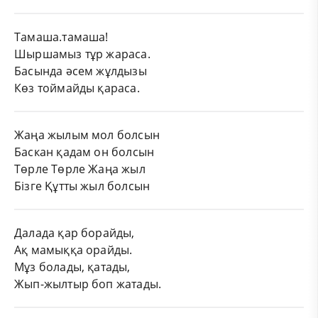
Тамаша.тамаша!
Шыршамыз тұр жараса.
Басында әсем жұлдызы
Көз тоймайды қараса.
Жаңа жылым мол болсын
Баскан қадам он болсын
Төрле Төрле Жаңа жыл
Бізге Құтты жыл болсын
Далада қар борайды,
Ақ мамыққа орайды.
Мұз болады, қатады,
Жып-жылтыр боп жатады.