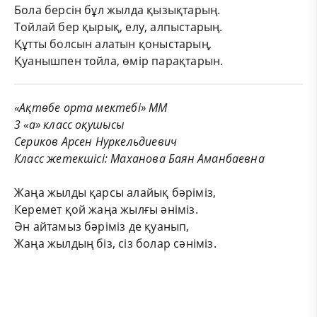
Бола берсін бұл жылда қызықтарың.
Тойлай бер қырық, елу, алпыстарың.
Құтты болсын алатын қоныстарың,
Қуанышпен тойла, өмір парақтарын.
«Ақтөбе орта мектебі» ММ
3 «а» класс оқушысы
Сериков Арсен Нуркельдиевич
Класс жетекшісі: Маханова Баян Аманбаевна
Жаңа жылды қарсы алайық бәріміз,
Керемет қой жаңа жылғы әніміз.
Ән айтамыз бәріміз де қуанып,
Жаңа жылдың біз, сіз болар сәніміз.