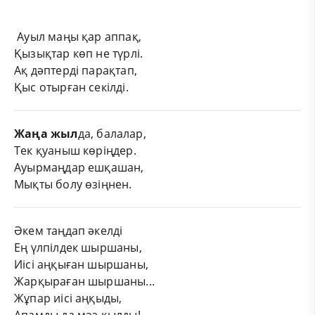
Ауыл маңы қар аппақ,
Қызықтар көп не түрлі.
Ақ дәптерді парақтап,
Қыс отырған секілді.
Жаңа жыл
да, балалар,
Тек қуаныш көріңдер.
Ауырмаңдар ешқашан,
Мықты болу өзіңнен.
Әкем таңдап әкелді
Ең үлпілдек шыршаны,
Иісі аңқыған шыршаны,
Жарқыраған шыршаны...
Жұпар иісі аңқыды,