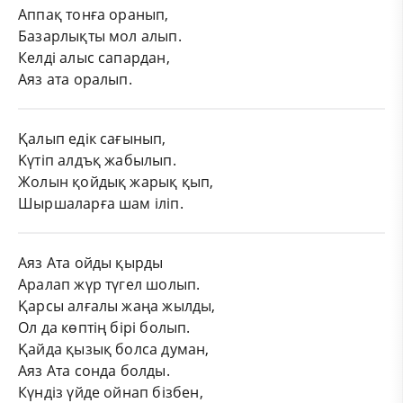
Аппақ тонға оранып,
Базарлықты мол алып.
Келді алыс сапардан,
Аяз ата оралып.
Қалып едік сағынып,
Kүтіп алдъқ жабылып.
Жолын қойдық жарық қып,
Шыршаларға шам іліп.
Аяз Ата ойды қырды
Аралап жүр түгел шолып.
Қарсы алғалы жаңа жылды,
Ол да көптің бірі болып.
Қайда қызық болса думан,
Аяз Ата сонда болды.
Күндіз үйде ойнап бізбен,