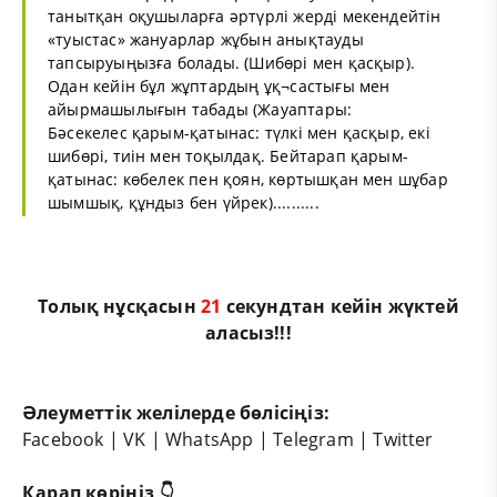
танытқан оқушыларға әртүрлі жерді мекендейтін
«туыстас» жануарлар жұбын анықтауды
тапсыруыңызға болады. (Шибөрі мен қасқыр).
Одан кейін бұл жұптардың ұқ¬састығы мен
айырмашылығын табады (Жауаптары:
Бәсекелес қарым-қатынас: түлкі мен қасқыр, екі
шибөрі, тиін мен тоқылдақ. Бейтарап қарым-
қатынас: көбелек пен қоян, көртышқан мен шұбар
шымшық, құндыз бен үйрек)..........
Толық нұсқасын
21
секундтан кейін жүктей
аласыз!!!
Әлеуметтік желілерде бөлісіңіз:
Facebook
|
VK
|
WhatsApp
|
Telegram
|
Twitter
Қарап көріңіз 👇