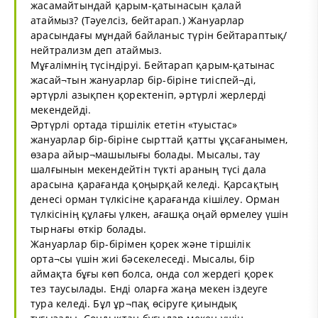
жасамайтындай қарым-қатынасын қалай
атаймыз? (Тәуелсіз, бейтарап.) Жануарлар
арасындағы мұндай байланыс түрін бейтараптық/
нейтрализм деп атаймыз.
Мұғалімнің түсіндіруі. Бейтарап қарым-қатынас
жасай¬тын жануарлар бір-біріне тиіспей¬ді,
әртүрлі азықпен қоректеніп, әртүрлі жерлерді
мекендейді.
Әртүрлі ортада тіршілік ететін «туыстас»
жануарлар бір-біріне сырттай қатты ұқсағанымен,
өзара айыр¬машылығы болады. Мысалы, тау
шалғынын мекендейтін түкті араның түсі дала
арасына қарағанда қоңырқай келеді. Қарсақтың
денесі орман түлкісіне қарағанда кішілеу. Орман
түлкісінің құлағы үлкен, ағашқа оңай өрмелеу үшін
тырнағы өткір болады.
Жануарлар бір-бірімен қорек және тіршілік
орта¬сы үшін жиі бәсекелеседі. Мысалы, бір
аймақта бұғы көп болса, онда сол жердегі қорек
тез таусылады. Енді оларға жаңа мекен іздеуге
тура келеді. Бұл ұр¬пақ өсіруге қиындық