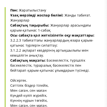
Пән:
Жаратылыстану
Ұзақ мерзімді жоспар бөлімі:
Жанды табиғат.
Жануарлар
Сабақтың тақырыбы:
Жануарлар арасындағы
қарым-қатынас 1-сабақ
Осы сабақта қол жеткізілетін оқу мақсаттары:
3.2.2.3 табиғаттағы жануарлардың өзара қарым-
қатынас түрлерін сипаттау;
3.1.2.2 ақпарат көздерінің артықшылығы мен
кемшілігін анықтау.
Сабақтың мақсаты:
Бәсекелестік, түрішілік
бәсекелестік, түраралық бәсекелестік пен
бейтарап қарым-қатынас ұғымдарын түсінеді.
Ойсергек.
Сәттілік біздер тілейік,
Мен саған, сен маған
Күндей күліп жүрейік,
Күннің нұрын төгейік,
Мен саған, сен маған.