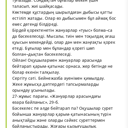
туғызады. Сондықтан бұғылар мекен үшін
таласып, жиі шайқасады.
Көктемде құстардың шырылдаған дыбысы қатты
естіліп жатады. Олар өз дыбысымен бұл аймақ бос
емес дегенді білдіреді.
Бірдей қоректенетін жануарлар «туыс» болма¬са
да бәсекелеседі. Мысалы, тиін мен тоқылдақ ағаш
қуысын мекендейді, олар дән мен жаңғақты қорек
етеді. Бұғылар мен бұландар қорегі шөп
болған¬дықтан бәсекелеседі.
Ойлан! Оқушылармен жануарлар арасында
бейтарап қарым-қатынас орнаса, жер бетінде не
болар екенін талқылау.
Сергіту сәті. Бейнежазба әуенімен қимылдау.
Жеке жұмысқа дәптердегі тапсырмаларды
орындау ұсынылады.
27-жұмыс парағы. «Жануарлар арасындағы
өзара байланыс», 29-б.
Бәсекелес пе әлде бейтарап па? Оқушылар сурет
бойынша жануарлар қарым-қатынасының түрін
анықтайды және оларды сәйкес суреттермен
байланыстырады. Жоғары қызығушылық