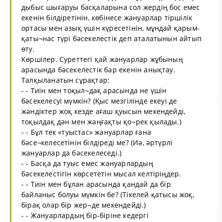
дыбыс шығаруы басқаларына сол жердің бос емес
екенін білдіретінін, көбінесе жануарлар тіршілік
ортасы мен азық үшін күресетінін, мұндай қарым-
қаты¬нас түрі бәсекелестік деп аталатынын айтып
өту.
Көршілер. Суреттегі қай жануарлар жұбының
арасында бәсекелестік бар екенін анықтау.
Талқыланатын сұрақтар:
- - Тиін мен тоқыл¬дақ арасында не үшін
бәсекелесуі мүмкін? (Қыс мезгілінде екеуі де
жәндіктер жоқ кезде ағаш қуысын мекендейді,
тоқылдақ дән мен жаңғақты қо¬рек қылады.)
- - Бұл тек «туыстас» жануарлар ғана
бәсе¬келесетінін білдіреді ме? (Иә, әртүрлі
жануарлар да бәсекелеседі.)
- - Басқа да туыс емес жануарлардың
бәсекелестігін көрсететін мысал келтіріңдер.
- - Тиін мен бұлан арасында қандай да бір
байланыс болуы мүмкін бе? (Тікелей қатысы жоқ,
бірақ олар бір жер¬де мекендейді.)
- - Жануарлардың бір-біріне кедергі