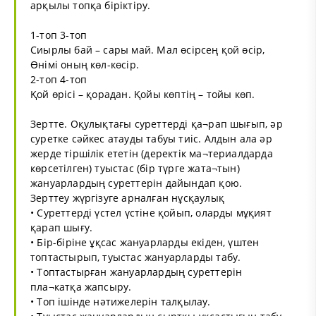
арқылы топқа біріктіру.
1-топ 3-топ
Сиырлы бай – сары май. Мал өсірсең қой өсір,
Өнімі оның көл-көсір.
2-топ 4-топ
Қой өрісі – қорадан. Қойы көптің – тойы көп.
Зертте. Оқулықтағы суреттерді қа¬рап шығып, әр
суретке сәйкес атауды табуы тиіс. Алдын ала әр
жерде тіршілік ететін (деректік ма¬териалдарда
көрсетілген) туыстас (бір түрге жата¬тын)
жануарлардың суреттерін дайындап қою.
Зерттеу жүргізуге арналған нұсқаулық
• Суреттерді үстел үстіне қойып, оларды мұқият
қарап шығу.
• Бір-біріне ұқсас жануарларды екіден, үштен
топтастырып, туыстас жануарларды табу.
• Топтастырған жануарлардың суреттерін
пла¬катқа жапсыру.
• Топ ішінде нәтижелерін талқылау.