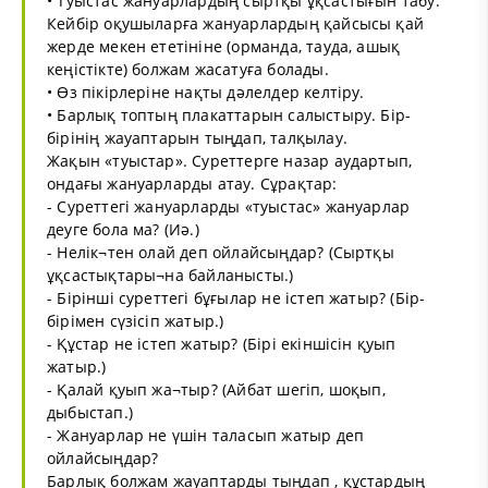
• Туыстас жануарлардың сыртқы ұқсастығын табу.
Кейбір оқушыларға жануарлардың қайсысы қай
жерде мекен ететініне (орманда, тауда, ашық
кеңістікте) болжам жасатуға болады.
• Өз пікірлеріне нақты дәлелдер келтіру.
• Барлық топтың плакаттарын салыстыру. Бір-
бірінің жауаптарын тыңдап, талқылау.
Жақын «туыстар». Суреттерге назар аудартып,
ондағы жануарларды атау. Сұрақтар:
- Суреттегі жануарларды «туыстас» жануарлар
деуге бола ма? (Иә.)
- Нелік¬тен олай деп ойлайсыңдар? (Сыртқы
ұқсастықтары¬на байланысты.)
- Бірінші суреттегі бұғылар не істеп жатыр? (Бір-
бірімен сүзісіп жатыр.)
- Құстар не істеп жатыр? (Бірі екіншісін қуып
жатыр.)
- Қалай қуып жа¬тыр? (Айбат шегіп, шоқып,
дыбыстап.)
- Жануарлар не үшін таласып жатыр деп
ойлайсыңдар?
Барлық болжам жауаптарды тыңдап , құстардың