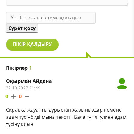
Сурет қосу
ПІКІР ҚАЛДЫРУ
Пікірлер
1
Оқырман Айдана
22.10.2022 11:49
0
0
Сқраққа жауапты дұрыстап жазыныздар немене
адам тұсінбиді мына текстті. Бала түгілі улкен адам
түсіну киын