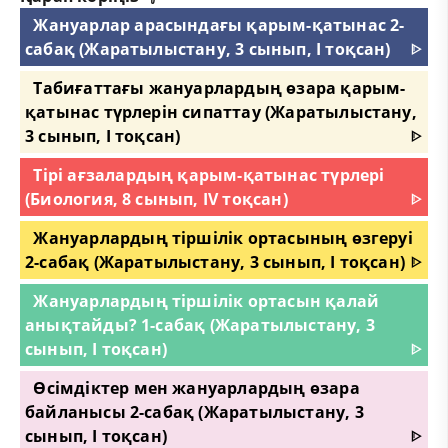
Жануарлар арасындағы қарым-қатынас 2-
сабақ (Жаратылыстану, 3 сынып, I тоқсан)
ᐈ
Табиғаттағы жануарлардың өзара қарым-
қатынас түрлерін сипаттау (Жаратылыстану,
3 сынып, I тоқсан)
ᐈ
Тірі ағзалардың қарым-қатынас түрлері
(Биология, 8 сынып, IV тоқсан)
ᐈ
Жануарлардың тіршілік ортасының өзгеруі
2-сабақ (Жаратылыстану, 3 сынып, I тоқсан)
ᐈ
Жануарлардың тіршілік ортасын қалай
анықтайды? 1-сабақ (Жаратылыстану, 3
сынып, I тоқсан)
ᐈ
Өсімдіктер мен жануарлардың өзара
байланысы 2-сабақ (Жаратылыстану, 3
сынып, I тоқсан)
ᐈ