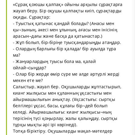
«Сұрақ қоюшы қалпақ» ойыны арқылы сұрақтарға
жауап беру. Бір оқушы қалпақты киіп, сұрақтарды
оқиды. Сұрақтар:
- Туыстық қатынас қандай болады? (Анасы мен
қы¬зының, әкесі мен ұлының, ағасы мен інісінің
арасын¬дағы және басқа да қатынастар.)
- Жұп болып, бір-біріңе туысқандарыңды атаңдар.
- Олардың барлығы бір қалада/ бір ауылда тұра
ма?
- Жануарлардың туысы бола ма, қалай
ойлай¬сыңдар?
- Олар бір жерде өмір сүре ме әлде әртүрлі жерді
мекен ете ме?
Салыстыр, жауап бер. Оқушыларды жұптастырып,
кианг жылқысы мен құланның ұқсастығы мен
айырмашылығын анықтау. (Ұқсастығы: сыртқы
белгілері ұқсас, басы, құлағы бір¬дей болып
келеді. Айырмашылығы: кианг жылқысы¬ның
терісінің түсі қоңырлау, жалы қалыңдау, сыртқы
тұрқы мықты әрі ірі көрінеді).
Топқа біріктіру. Оқушыларды мақал-мәтелдер