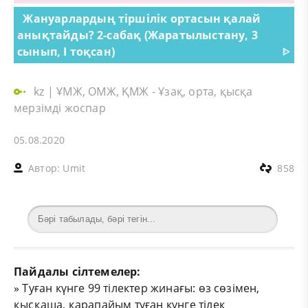
Жануарлардың тіршілік ортасын қалай
анықтайды? 2-сабақ (Жаратылыстану, 3
сынып, I тоқсан)
ᐈ
kz
|
ҰМЖ, ОМЖ, ҚМЖ - Ұзақ, орта, қысқа
мерзімді жоспар
05.08.2020
Автор:
Umit
858
Пайдалы сілтемелер:
»
Туған күнге 99 тілектер жинағы: өз сөзімен,
қысқаша, қарапайым туған күнге тілек