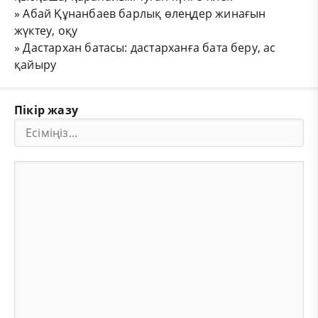
»
Абай Құнанбаев барлық өлеңдер жинағын
жүктеу, оқу
»
Дастархан батасы: дастарханға бата беру, ас
қайыру
Пікір жазу