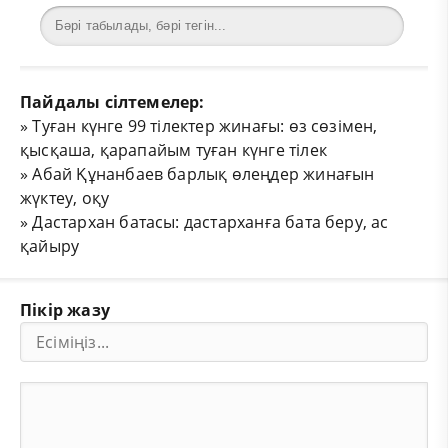
Пайдалы сілтемелер:
»
Туған күнге 99 тілектер жинағы: өз сөзімен,
қысқаша, қарапайым туған күнге тілек
»
Абай Құнанбаев барлық өлеңдер жинағын
жүктеу, оқу
»
Дастархан батасы: дастарханға бата беру, ас
қайыру
Пікір жазу