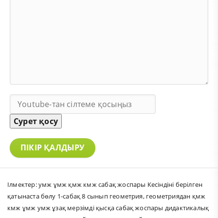
Сурет қосу
ПІКІР ҚАЛДЫРУ
Ілмектер:
умж ұмж қмж кмж сабақ жоспары Кесіндіні берілген
қатынаста бөлу 1-сабақ 8 сынып геометрия
,
геометриядан қмж
кмж ұмж умж ұзақ мерзімді қысқа сабақ жоспары дидактикалық