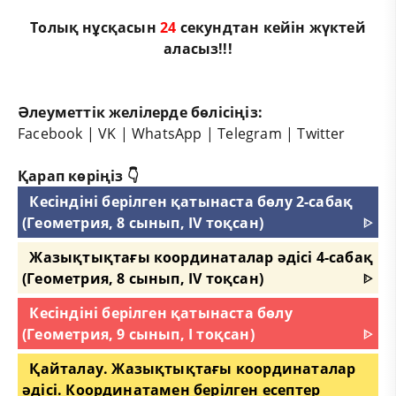
Толық нұсқасын
23
секундтан кейін жүктей
аласыз!!!
Әлеуметтік желілерде бөлісіңіз:
Facebook
|
VK
|
WhatsApp
|
Telegram
|
Twitter
Қарап көріңіз 👇
Кесіндіні берілген қатынаста бөлу 2-сабақ
(Геометрия, 8 сынып, IV тоқсан)
ᐈ
Жазықтықтағы координаталар әдісі 4-сабақ
(Геометрия, 8 сынып, IV тоқсан)
ᐈ
Кесіндіні берілген қатынаста бөлу
(Геометрия, 9 сынып, I тоқсан)
ᐈ
Қайталау. Жазықтықтағы координаталар
әдісі. Координатамен берілген есептер