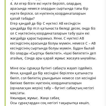
4. Ал егер бізге екі нүкте беріліп, олардың
арасында немесе олардын сыртында тағы бір
нүкте берілсе, ол нүктенің координаталарын
қалай табады?
Егер қандай да бір С нүктесі АВ кесіндісін
қандайда бір m:n қатынаста бөледі десек, онда біз
ол С нүктесінің координаталарын табу үшін екі
жағдайда қарастырамыз. Яғни, С нүктесі АВ
кесіндісінің арасында болуы мүмкін, немесе С – АВ
кесіндісінің сыртында болуы мүмкін. Бұдан былай
біз оларды «Сыртқы бөліктегі», «Ішкі бөліктегі» деп
атайық. Сонда ары қарай жұмыс жасауға ыңғайлы.
Міне осы сұраққа бүгінгі сабақта жауап іздейміз.
Яғни, қандай да бір кесіндіні берілген қатынаста
бөліп, сол бөліктің ұзындығын немесе сол кесіндіні
бөлікке бөлген нүктенің координаталарын
(орналасқан жерін) табу – бүгінгі сабақтың негізгі
мақсаты.
Ұжымдық жұмыс. Жаңа сабақ
Осы сұрақтардан соң негізгі тақырыпқа көшіп,