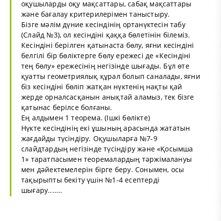
оқушыларды оқу мақсаттары, сабақ мақсаттары
және бағалау критерилерімен таныстыру.
Бізге мәлім дүние кесіндінің ортанүктесін табу
(Слайд №3), ол кесіндіні қаққа бөлетінін білеміз.
Кесіндіні берілген қатынаста бөлу, яғни кесіндіні
белгілі бір бөліктерге бөлу ережесі де «Кесіндіні
тең бөлу» ережесінің негізінде шығады. Бұл өте
қуатты геометриялық құрал болып саналады, яғни
біз кесіндіні бөліп жатқан нүктенің нақты қай
жерде орналсасқанын анықтай аламыз, тек бізге
қатынас берілсе болғаны.
Ең алдымен 1 теорема. (Ішкі бөлікте)
Нүкте кесіндінің екі ұшының арасында жататын
жағдайды түсіндіру. Оқушыларға №7-9
слайдтардың негізінде түсіндіру және «Қосымша
1» таратпасымен теоремалардың тәржімалануы
мен дәйектемелерін бірге беру. Сонымен, осы
тақырыпты бекіту үшін №1-4 есептерді
шығару.......