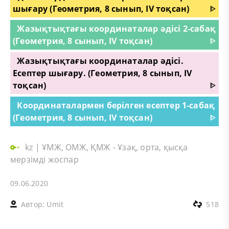
шығару (Геометрия, 8 сынып, IV тоқсан)
ᐈ
Жазықтықтағы координаталар әдісі 2-сабақ
(Геометрия, 8 сынып, IV тоқсан)
ᐈ
Жазықтықтағы координаталар әдісі.
Есептер шығару. (Геометрия, 8 сынып, IV
тоқсан)
ᐈ
Координаталармен берілген есептер 1-сабақ
(Геометрия, 8 сынып, IV тоқсан)
ᐈ
kz
|
ҰМЖ, ОМЖ, ҚМЖ - Ұзақ, орта, қысқа
мерзімді жоспар
09.06.2020
Автор:
Umit
518