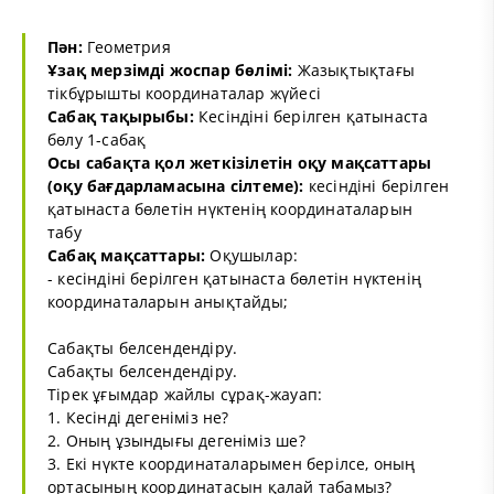
Пән:
Геометрия
Ұзақ мерзімді жоспар бөлімі:
Жазықтықтағы
тікбұрышты координаталар жүйесі
Сабақ тақырыбы:
Кесіндіні берілген қатынаста
бөлу 1-сабақ
Осы сабақта қол жеткізілетін оқу мақсаттары
(оқу бағдарламасына сілтеме):
кесіндіні берілген
қатынаста бөлетін нүктенің координаталарын
табу
Сабақ мақсаттары:
Оқушылар:
- кесіндіні берілген қатынаста бөлетін нүктенің
координаталарын анықтайды;
Сабақты белсендендіру.
Сабақты белсендендіру.
Тірек ұғымдар жайлы сұрақ-жауап:
1. Кесінді дегеніміз не?
2. Оның ұзындығы дегеніміз ше?
3. Екі нүкте координаталарымен берілсе, оның
ортасының координатасын қалай табамыз?