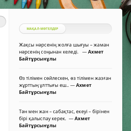
МАҚАЛ-МӘТЕЛДЕР
Жақсы нәрсенің жолға шығуы – жаман
нәрсенің соңынан келеді.
—
Ахмет
Байтұрсынұлы
Өз тілімен сөйлескен, өз тілімен жазған
жұрттың ұлттығы еш..
—
Ахмет
Байтұрсынұлы
Тән мен жан – сабақтас, екеуі – бірінен
бірі қалыспау керек.
—
Ахмет
Байтұрсынұлы