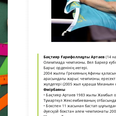
Бақтияр Ғарифоллаұлы Артаев
(14 н
Олимпиада чемпионы, Вел Баркер кубо
Барыс орденінің иегері.
2004 жылғы Грекияның Афины қаласынд
арасындағы жарыс чемпионы, ересект
жүлдегері (2005 жыл қараша Мианьян қ
Өмірбаяны
• Бақтияр Артаев 1983 жылы Жамбыл 
Тұмарткүл Жексембиеваның отбасында 
• Бокспен 11 жасынан бастап шұғылдана
Әуесқой бокстан әлем чемпионаты 200