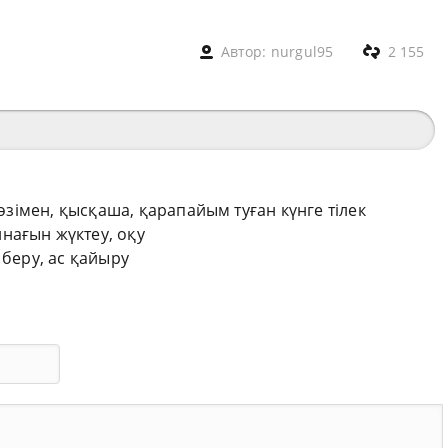
Автор:
nurgul95
2 155
сөзімен, қысқаша, қарапайым туған күнге тілек
нағын жүктеу, оқу
 беру, ас қайыру