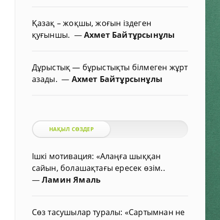
Қазақ – жоқшы, жоғын іздеген
қуғыншы.
—
Ахмет Байтұрсынұлы
Дұрыстық — бұрыстықты білмеген жұрт
азады.
—
Ахмет Байтұрсынұлы
НАҚЫЛ СӨЗДЕР
Ішкі мотивация: «Алаңға шыққан
сайын, болашақтағы ересек өзім..
—
Ламин Ямаль
Сөз тасушылар туралы: «Сартымнан не