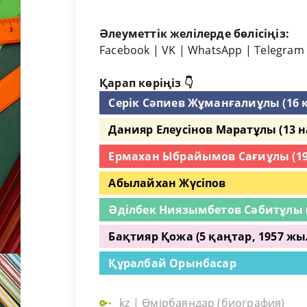
Әлеуметтік желілерде бөлісіңіз:
Facebook
|
VK
|
WhatsApp
|
Telegram
Қарап көріңіз 👇
Серік Сәпиев Жұманғалиұлы (16 
Данияр Елеусінов Маратұлы (13 
Ермахан Ыбрайымов Сағиұлы (19
Абылайхан Жүсіпов
Әділбек Ниязымбетов Сәбитұлы 
Бақтияр Қожа (5 қаңтар, 1957 жы
Құралбай Орынбасар
kz
|
Өмірбаяндар (биография)