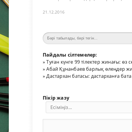
21.12.2016
Пайдалы сілтемелер:
»
Туған күнге 99 тілектер жинағы: өз 
»
Абай Құнанбаев барлық өлеңдер жи
»
Дастархан батасы: дастарханға бата
Пікір жазу