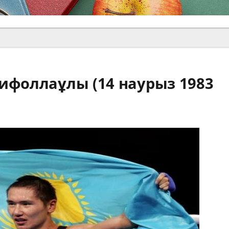
ифоллаұлы (14 наурыз 1983