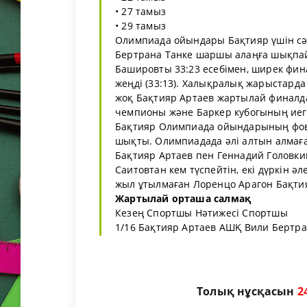
• 27 тамыз
• 29 тамыз
Олимпиада ойындары Бақтияр үшін сәт
Бертрана Танке шаршы алаңға шықпай
Башировты 33:23 есебімен, ширек фи
жеңді (33:13). Халықралық жарыстарда 
жоқ Бақтияр Артаев жартылай финалда
чемпионы және Баркер кубогының иеге
Бақтияр Олимпиада ойындарының фовор
шықты. Олимпиадада әлі алтын алмаған
Бақтияр Артаев пен Геннадий Головкин
Саитовтан кем түспейтін, екі дүркін ә
жыл ұтылмаған Лоренцо Арагон Бақтия
Жартылай орташа салмақ
Кезең Спортшы Нәтижесі Спортшы
1/16 Бақтияр Артаев АШҚ Вили Бертран.
Толық нұсқасын
2