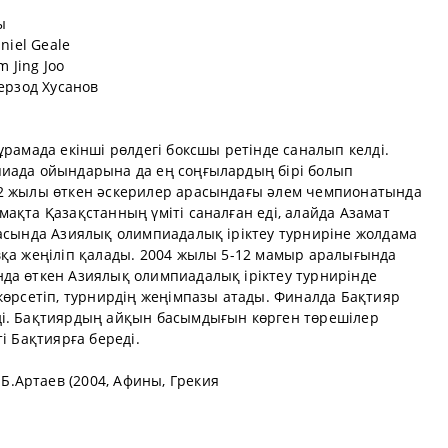
ы
niel Geale
 Jing Joo
Шерзод Хусанов
ұрамада екінші рөлдегі боксшы ретінде саналып келді.
пиада ойындарына да ең соңғылардың бірі болып
02 жылы өткен әскерилер арасындағы әлем чемпионатында
ақта Қазақстанның үміті саналған еді, алайда Азамат
ласында Азиялық олимпиадалық іріктеу турниріне жолдама
вқа жеңіліп қалады. 2004 жылы 5-12 мамыр аралығында
да өткен Азиялық олимпиадалық іріктеу турнирінде
көрсетіп, турнирдің жеңімпазы атады. Финалда Бақтияр
ді. Бақтиярдың айқын басымдығын көрген төрешілер
і Бақтиярға береді.
.Артаев (2004, Афины, Грекия