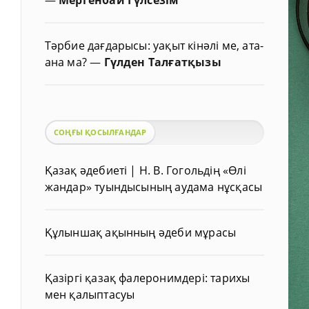
Тәрбие дағдарысы: уақыт кінәлі ме, ата-
ана ма?
—
Гүлден Талғатқызы
СОҢҒЫ ҚОСЫЛҒАНДАР
Қазақ әдебиеті | Н. В. Гогольдің «Өлі
жандар» туындысының аудама нұсқасы
Құлыншақ ақынның әдеби мұрасы
Қазіргі қазақ фалеронимдері: тарихы
мен қалыптасуы