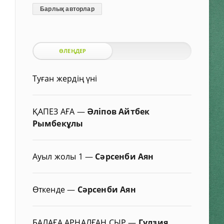
Барлық авторлар
ӨЛЕҢДЕР
Туған жердің үні
ҚАПЕЗ АҒА
—
Әліпов Айтбек
Рымбекұлы
Ауыл жолы 1
—
Сәрсенби Аян
Өткенде
—
Сәрсенби Аян
БАЛАҒА АРНАЛҒАН СЫР
—
Гүлзия