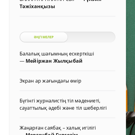
Тәжіханқызы
ӘҢГІМЕЛЕР
Балалық шағымның ескерткіші
—
Мейіржан Жылқыбай
Экран ар жағындағы өмір
Бүгінгі журналистің тіл мәдениеті,
сауаттылық әдебі және тіл шеберлігі
Жаңарған саябақ – халық игілігі
—
Мергенбай Гүлсезім