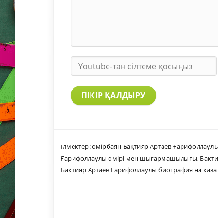
ПІКІР ҚАЛДЫРУ
Ілмектер:
өмірбаян Бақтияр Артаев Ғарифоллаұл
Ғарифоллаұлы өмірі мен шығармашылығы
,
Бакт
Бактияр Артаев Гарифоллаулы биография на каза