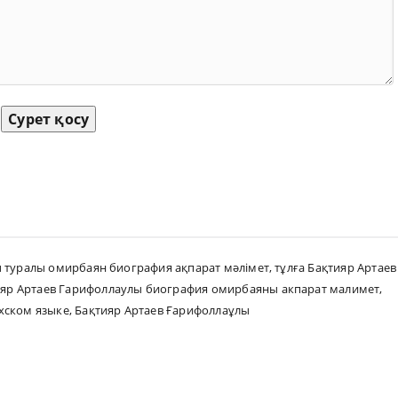
Сурет қосу
ы туралы омирбаян биография ақпарат мәлімет
,
тұлға Бақтияр Артаев
ияр Артаев Гарифоллаулы биография омирбаяны акпарат малимет
,
хском языке
,
Бақтияр Артаев Ғарифоллаұлы