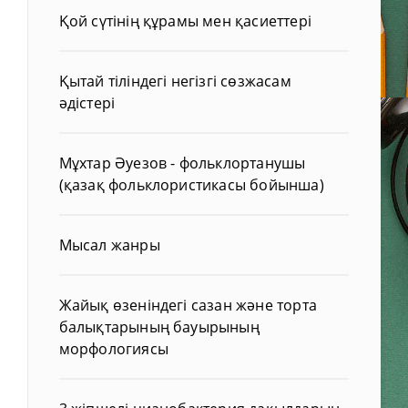
Қой сүтінің құрамы мен қасиеттері
Қытай тіліндегі негізгі сөзжасам
әдістері
Мұхтар Әуезов - фольклортанушы
(қазақ фольклористикасы бойынша)
Мысал жанры
Жайық өзеніндегі сазан және торта
балықтарының бауырының
морфологиясы