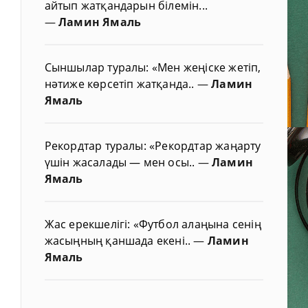
айтып жатқандарын білемін...
—
Ламин Ямаль
Сыншылар туралы: «Мен жеңіске жетіп,
нәтиже көрсетіп жатқанда..
—
Ламин
Ямаль
Рекордтар туралы: «Рекордтар жаңарту
үшін жасалады — мен осы..
—
Ламин
Ямаль
Жас ерекшелігі: «Футбол алаңына сенің
жасыңның қаншада екені..
—
Ламин
Ямаль