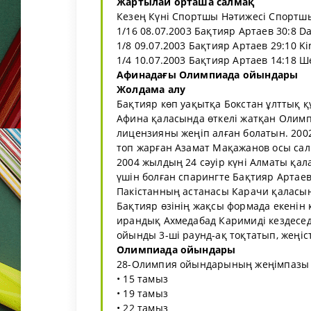
Жартылай орташа салмақ
Кезең Күні Спортшы Нәтижесі Спортш
1/16 08.07.2003 Бақтияр Артаев 30:8 Da
1/8 09.07.2003 Бақтияр Артаев 29:10 Kim
1/4 10.07.2003 Бақтияр Артаев 14:18 
Афинадағы Олимпиада ойындары
Жолдама алу
Бақтияр көп уақытқа Бокстан ұлттық қ
Афина қаласында өткелі жатқан Олим
лицензияны жеңіп алған болатын. 20
топ жарған Азамат Мақажанов осы салм
2004 жылдың 24 сәуір күні Алматы қа
үшін болған спарингте Бақтияр Артае
Пакістанның астанасы Карачи қаласын
Бақтияр өзінің жақсы формада екенін 
ирандық Ахмедабад Каримиді кездесе
ойынды 3-ші раунд-ақ тоқтатып, жеңіст
Олимпиада ойындары
28-Олимпия ойындарының жеңімпазы Б
• 15 тамыз
• 19 тамыз
• 22 тамыз