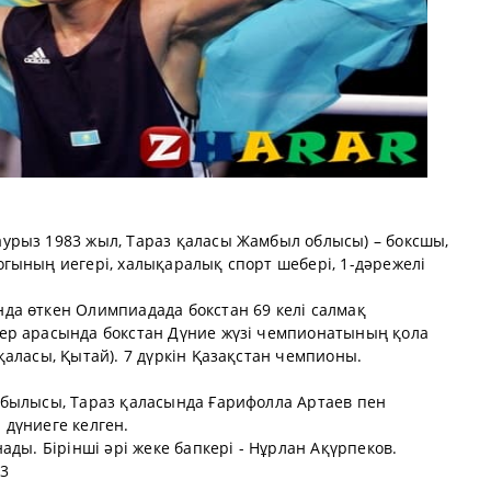
аурыз 1983 жыл, Тараз қаласы Жамбыл облысы) – боксшы,
гының иегері, халықаралық спорт шебері, 1-дәрежелі
а өткен Олимпиадада бокстан 69 келі салмақ
ер арасында бокстан Дүние жүзі чемпионатының қола
аласы, Қытай). 7 дүркін Қазақстан чемпионы.
обылысы, Тараз қаласында Ғарифолла Артаев пен
дүниеге келген.
ды. Бірінші әрі жеке бапкері - Нұрлан Ақүрпеков.
3