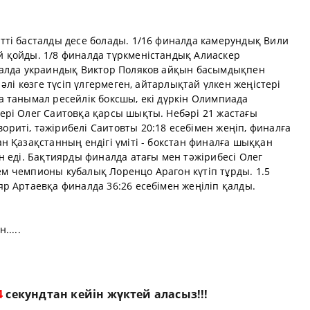
ті басталды десе болады. 1/16 финалда камерундық Вили
 қойды. 1/8 финалда түркменістандық Алиаскер
налда украиндық Виктор Поляков айқын басымдықпен
әлі көзге түсіп үлгермеген, айтарлықтай үлкен жеңістері
 танымал ресейлік боксшы, екі дүркін Олимпиада
рі Олег Саитовқа қарсы шықты. Небәрі 21 жастағы
иті, тәжірибелі Саитовты 20:18 есебімен жеңіп, финалға
 Қазақстанның ендігі үміті - бокстан финалға шыққан
 еді. Бақтиярды финалда атағы мен тәжірибесі Олег
лем чемпионы кубалық Лоренцо Арагон күтіп тұрды. 1.5
р Артаевқа финалда 36:26 есебімен жеңіліп қалды.
....
3
секундтан кейін жүктей аласыз!!!