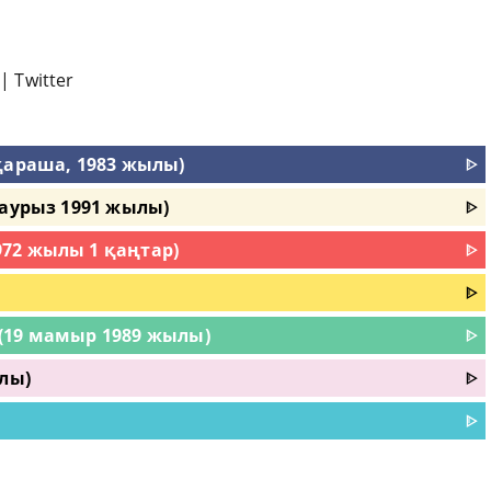
|
Twitter
қараша, 1983 жылы)
ᐈ
наурыз 1991 жылы)
ᐈ
72 жылы 1 қаңтар)
ᐈ
ᐈ
(19 мамыр 1989 жылы)
ᐈ
лы)
ᐈ
ᐈ