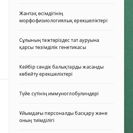
Жантақ өсімдігінің
морфофизиологиялық ерекшеліктері
Сұлының тәжтәріздес тат ауруына
қарсы төзімділік генетикасы
Кейбір сәндік балықтарды жасанды
көбейту ерекшеліктері
Түйе сүтінің иммуноглобулиндері
Ұйымдағы персоналды басқару және
оның тиімділігі