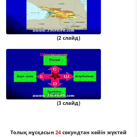
(2 слайд)
(3 слайд)
Толық нұсқасын
24
секундтан кейін жүктей