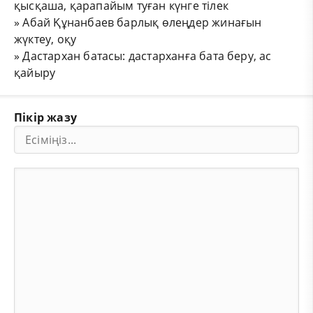
қысқаша, қарапайым туған күнге тілек
»
Абай Құнанбаев барлық өлеңдер жинағын
жүктеу, оқу
»
Дастархан батасы: дастарханға бата беру, ас
қайыру
Пікір жазу