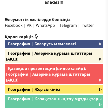
аласыз!!!
Әлеуметтік желілерде бөлісіңіз:
Facebook
|
VK
|
WhatsApp
|
Telegram
|
Twitter
Қарап көріңіз 👇
География | Беларусь мемлекеті
ᐈ
География | Америка құрама штаттары
(АҚШ)
ᐈ
Қазақша презентация (видео слайд):
География | Америка құрама штаттары
(АҚШ)
ᐈ
География | Жер сілкінісі
ᐈ
География | Қазақстанның тау мұздықтары
ᐈ