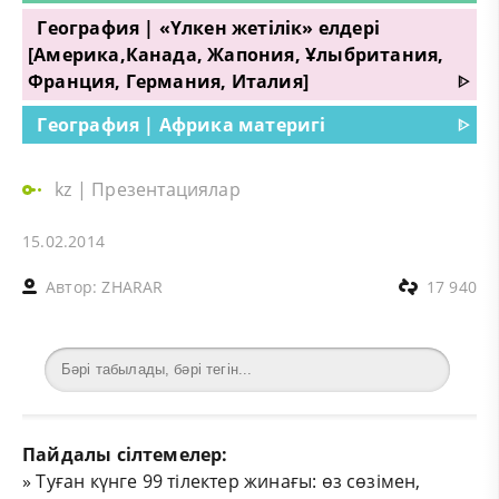
География | «Үлкен жетілік» елдері
[Америка,Канада, Жапония, Ұлыбритания,
Франция, Германия, Италия]
ᐈ
География | Африка материгі
ᐈ
kz
|
Презентациялар
15.02.2014
Автор:
ZHARAR
17 940
Пайдалы сілтемелер:
»
Туған күнге 99 тілектер жинағы: өз сөзімен,