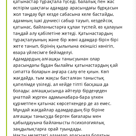
қатынастар тұрақтала түседі, балалық пен жас
өспірім шақтағы адамдар арасындағы бұрқасын
жол таңдау бұл кезде сабасына келе бастайды,
адамның ішкі дүниесі сабыр тауып, кездейсоқ
қатынас, байланыстарға құлаи түспей, өз қалауын
таңдай алу қабілетіне жетеді. Қатынастардың
тұрақталуының және бір жөні адамдар бірін бірі
жете танып, бірінің қылығына екіншісі көнігіп,
өзара үйлесімге бейімделуі.
Адамдардың алғашқы танысуынан олар
арасындағы бұдан былайғы қатынастардың қай
сипатта боларын аңғара салу өте қиын. Көп
жағдайда, тым жақсы басталған таныстық
қапелімде үзіледі, ал кейде тіпті басқаша да
болады: алғашқысында әйтеуір бірдеңеден
ұнатпай жүрген адамынабара-бара үлкен
құрметпен қатынас көрсеткендер де аз емес.
Мұндай жағдайлар адамдардың бір біріне
алғашқы танысуда берген бағалары мен
қабылдауына байланысты психологиялық
заңдылықтарға орай туындады.
Нақты мезеттегі адамдар арасында болатын