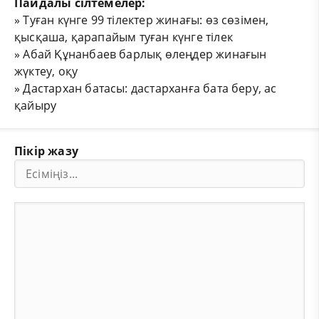
Пайдалы сілтемелер:
»
Туған күнге 99 тілектер жинағы: өз сөзімен,
қысқаша, қарапайым туған күнге тілек
»
Абай Құнанбаев барлық өлеңдер жинағын
жүктеу, оқу
»
Дастархан батасы: дастарханға бата беру, ас
қайыру
Пікір жазу