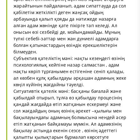
жарайтынын пайдаланып, адам сипаттауда да сол
қабілетім жеткілікті деген жаңсақ ойдың
арбауында қалып қояды да нәтижеде назарға
алған адам жөнінде қате пікірге тап келеді. Ал
онысын өзі сезбейді де, мойындамайды. Мұның
түпкі себебі-заттар мен жан дүниелі адамдарға
болған қатынастардың өзіндік ерекшеліктерін
білмеуден.
Субъектив қателіктің мәні: нақты кезеңдегі өзінің
психологиялық кейпіне назар салмастан , адам
нақты көріп тұрғанымен естігеніне сеніп қалады,
ал көзбен құлқ қабылдауы әрқашан адамның жеке
көңіл күйінің жағдайны тәуелді.
Ситуативтік қателік мәні: басқаны бағалай және
қабылдай отырып, тұлға өз қабылдау процесінің
қандай жағдайда өтіп жатқанын ескермеуі және
сол жағдайдың оның өзінің әрекет –қылығы мен
бақылауындағы адамның болмысына нендей әсер
етіп жатқанын байқамауы мүмкін. Ал адамөзінің
бақылау астында екенін сезсе , өзінің әдеттегі
қалыпты қылықтарын бұрмалап көрсетуге