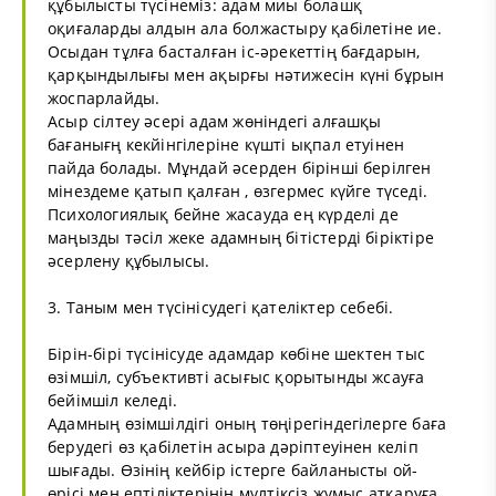
құбылысты түсінеміз: адам миы болашқ
оқиғаларды алдын ала болжастыру қабілетіне ие.
Осыдан тұлға басталған іс-әрекеттің бағдарын,
қарқындылығы мен ақырғы нәтижесін күні бұрын
жоспарлайды.
Асыр сілтеу әсері адам жөніндегі алғашқы
бағанығң кекйінгілеріне күшті ықпал етуінен
пайда болады. Мұндай әсерден бірінші берілген
мінездеме қатып қалған , өзгермес күйге түседі.
Психологиялық бейне жасауда ең күрделі де
маңызды тәсіл жеке адамның бітістерді біріктіре
әсерлену құбылысы.
3. Таным мен түсінісудегі қателіктер себебі.
Бірін-бірі түсінісуде адамдар көбіне шектен тыс
өзімшіл, субъективті асығыс қорытынды жсауға
бейімшіл келеді.
Адамның өзімшілдігі оның төңірегіндегілерге баға
берудегі өз қабілетін асыра дәріптеуінен келіп
шығады. Өзінің кейбір істерге байланысты ой-
өрісі мен ептіліктерінің мүлтіксіз жұмыс атқаруға