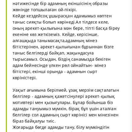
нәтижесінде бір адамның екіншісінің образы
жөнінде топшылаған ой-пікірі.
Кейде кездейсоқ ұшырасқан адамымыз көптен
таныс сияқты болып көрінеді.Ал тілдесе келе,
оның әрекет-қылығына мән бере, тіпті басқа біреу
екеніне көз жеткіземіз. Кейде, керісінше,
алғашқыда танымасақта,адамның мінез
бітістерінен, әрекет-қылығынан бұрыннан бізге
таныс белгілерді байқап, жақындасуға
тырысамыз. Осыдан, біздің санамызда бекіген
адам бейнесінде үлкен рөл ойнайтын- мінез
бітістері, екінші орында - адамнын сырт
көріністері.
Уақыт ағымына берілмей, ұзақ мерзім сақталатын
белгілер - адамның қажетсінулері әрекет-қылық
мотивтері мен қызығулары. Бұлар бойынша біз
адамды тануымыз мүмкін, бірақ бұл үшін аталған
белгілер сол адамның сырт көрінісі мен мінезінен
біраз байқалуы тиіс.
Жоғарыда бөгде адамды тану, білу мүмкіндігін