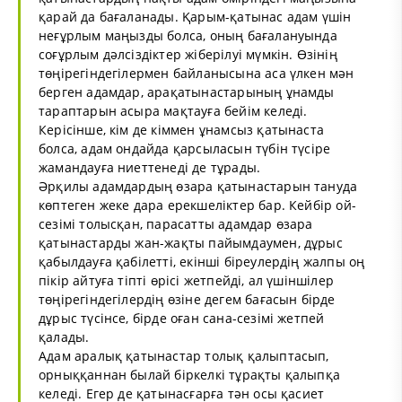
қарай да бағаланады. Қарым-қатынас адам үшін
неғұрлым маңызды болса, оның бағалануында
соғұрлым дәлсіздіктер жіберілуі мүмкін. Өзінің
төңірегіндегілермен байланысына аса үлкен мән
берген адамдар, арақатынастарының ұнамды
тараптарын асыра мақтауға бейім келеді.
Керісінше, кім де кіммен ұнамсыз қатынаста
болса, адам ондайда қарсыласын түбін түсіре
жамандауға ниеттенеді де тұрады.
Әрқилы адамдардың өзара қатынастарын тануда
көптеген жеке дара ерекшеліктер бар. Кейбір ой-
сезімі толысқан, парасатты адамдар өзара
қатынастарды жан-жақты пайымдаумен, дұрыс
қабылдауға қабілетті, екінші біреулердің жалпы оң
пікір айтуға тіпті өрісі жетпейді, ал үшіншілер
төңірегіндегілердің өзіне дегем бағасын бірде
дұрыс түсінсе, бірде оған сана-сезімі жетпей
қалады.
Адам аралық қатынастар толық қалыптасып,
орныққаннан былай біркелкі тұрақты қалыпқа
келеді. Егер де қатынасғарға тән осы қасиет