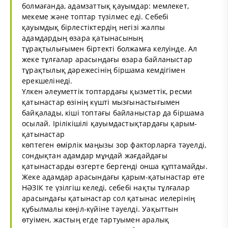
болмағанда, адамзаттық қауымдар: мемлекет,
мекеме және топтар түзілмес еді. Себебі
қауымдық бірлестіктердің негізі жалпы
адамдардың өзара қатынасының
тұрақтылығымен біртекті болжамға келуінде. Ал
жеке тұлғалар арасындағы өзара байланыстар
тұрақтылық дәрежесінің біршама кемдігімен
ерекшелінеді.
Үлкен әлеуметтік топтардағы қызметтік, ресми
қатынастар өзінің күшті мызғынастығымен
байқалады, кіші топтағы байланыстар да біршама
осылай. Ірілікішілі қауымдастықтардағы қарым-
қатынастар
көптеген өмірлік маңызы зор факторларға тәуелді,
сондықтан адамдар мұндай жағдайдағы
қатынастарды өзгерте бергенді онша құптамайды.
Жеке адамдар арасындағы қарым-қатынастар өте
НӘЗІК те үзілгіш келеді, себебі нақты тұлғалар
арасындағы қатынастар сол қатынас иелерінің
құбылмалы көңіл-күйіне тәуелді. Уақыттын
өтуімен, жастың егде тартуымен аралық