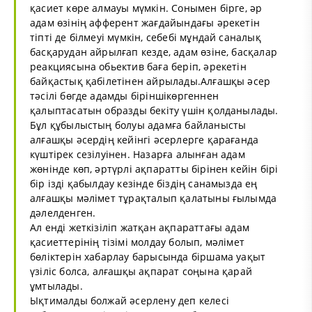
қасиет көре алмауы мүмкін. Сонымен бірге, әр
адам өзінің афферент жағдайындағы әрекетін
тіпті де білмеуі мүмкін, себебі мұндай саналық
басқарудан айрылғап кезде, адам өзіне, басқалар
реакциясына обьектив баға беріп, әрекетін
байқастық қабілетінен айрылады.Алғашқы әсер
тәсілі бөгде адамды біріншікөргеннен
қалыптасатын образды бекіту үшін қолданылады.
Бұл құбылыстың болуы адамға байланысты
алғашқы әсердің кейінгі әсерлерге қарағанда
күштірек сезілуінен. Назарға алынған адам
жөнінде көп, әртүрлі ақпаратты бірінен кейін бірі
бір ізді қабылдау кезінде біздің санамызда ең
алғашқы мәлімет тұрақталып қалатыны ғылымда
дәлелденген.
Ал енді жеткізіліп жатқан ақпараттағы адам
қасиеттерінің тізімі молдау болып, мәлімет
бөліктерін хабарлау барысында біршама уақыт
үзіліс болса, алғашқы ақпарат соңына қарай
ұмтылады.
Ықтималды болжай әсерлену деп келесі