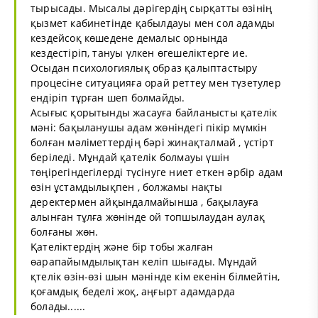
тырысады. Мысалы дәрігердің сырқатты өзінің
қызмет кабинетінде қабылдауы мен сол адамды
кездейсоқ көшедене демалыс орнында
кездестіріп, тануы үлкен өгешеліктерге ие.
Осыдан психологиялық образ қалыптастыру
процесіне ситуацияға орай реттеу мен түзетулер
ендіріп тұрған шеп болмайды.
Асығыс қорытынды жасауға байланысты қателік
мәні: бақыланушы адам жөніндегі пікір мүмкін
болған мәліметтердің бәрі жинақталмай , үстірт
беріледі. Мұндай қателік болмауы үшін
төңірегіндегілерді түсінуге ниет еткен әрбір адам
өзін ұстамдылықпен , болжамы нақты
деректермен айқындалмайынша , бақылауға
алынған тұлға жөнінде ой топшылаудан аулақ
болғаны жөн.
Қателіктердің және бір тобы жалған
өарапайымдылықтан келіп шығады. Мұндай
қтелік өзін-өзі шын мәнінде кім екенін білмейтін,
қоғамдық беделі жоқ, аңғырт адамдарда
болады......