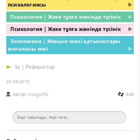
психалогиясы
ᐈ
Психология | Жеке тұлға жөнінде түсінік
ᐈ
Психология | Жеке тұлға жөнінде түсінік
ᐈ
Экономика | Меншік мәні қатынастары
мағынасы иесі
ᐈ
kz
|
Рефераттар
23.04.2019
Автор:
nurgul95
448