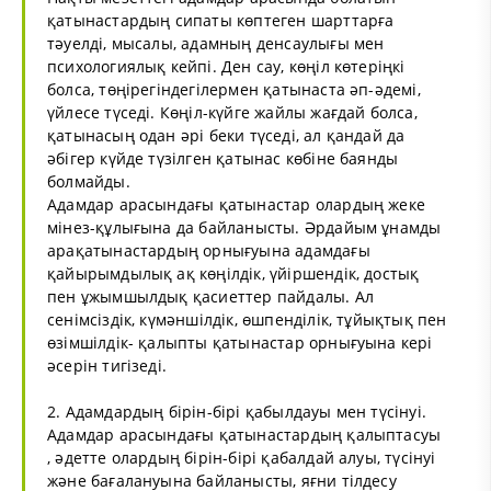
қатынастардың сипаты көптеген шарттарға
тәуелді, мысалы, адамның денсаулығы мен
психологиялық кейпі. Ден сау, көңіл көтеріңкі
болса, төңірегіндегілермен қатынаста әп-әдемі,
үйлесе түседі. Көңіл-күйге жайлы жағдай болса,
қатынасың одан әрі беки түседі, ал қандай да
әбігер күйде түзілген қатынас көбіне баянды
болмайды.
Адамдар арасындағы қатынастар олардың жеке
мінез-құлығына да байланысты. Әрдайым ұнамды
арақатынастардың орнығуына адамдағы
қайырымдылық ақ көңілдік, үйіршендік, достық
пен ұжымшылдық қасиеттер пайдалы. Ал
сенімсіздік, күмәншілдік, өшпенділік, тұйықтық пен
өзімшілдік- қалыпты қатынастар орнығуына кері
әсерін тигізеді.
2. Адамдардың бірін-бірі қабылдауы мен түсінуі.
Адамдар арасындағы қатынастардың қалыптасуы
, әдетте олардың бірін-бірі қабалдай алуы, түсінуі
және бағалануына байланысты, яғни тілдесу