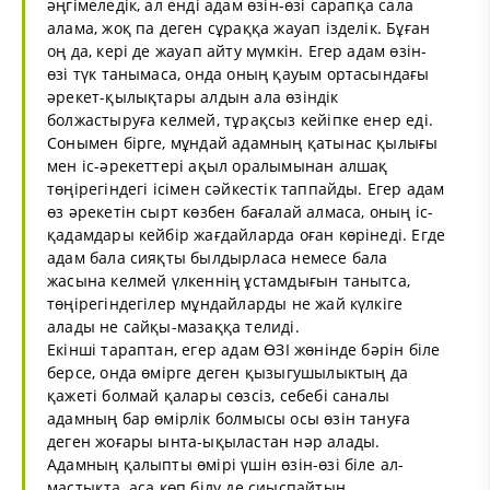
әңгімеледік, ал енді адам өзін-өзі сарапқа сала
алама, жоқ па деген сұраққа жауап ізделік. Бұған
оң да, кері де жауап айту мүмкін. Егер адам өзін-
өзі түк танымаса, онда оның қауым ортасындағы
әрекет-қылықтары алдын ала өзіндік
болжастыруға келмей, тұрақсыз кейіпке енер еді.
Сонымен бірге, мұндай адамның қатынас қылығы
мен іс-әрекеттері ақыл оралымынан алшақ
төңірегіндегі ісімен сәйкестік таппайды. Егер адам
өз әрекетін сырт көзбен бағалай алмаса, оның іс-
қадамдары кейбір жағдайларда оған көрінеді. Егде
адам бала сияқты былдырласа немесе бала
жасына келмей үлкеннің ұстамдығын танытса,
төңірегіндегілер мұндайларды не жай күлкіге
алады не сайқы-мазаққа телиді.
Екінші тараптан, егер адам ӨЗІ жөнінде бәрін біле
берсе, онда өмірге деген қызыгушылыктың да
қажеті болмай қалары сөзсіз, себебі саналы
адамның бар өмірлік болмысы осы өзін тануға
деген жоғары ынта-ықыластан нәр алады.
Адамның қалыпты өмірі үшін өзін-өзі біле ал-
мастықта, аса көп білу де сиыспайтын