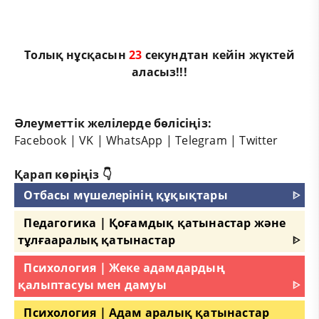
Толық нұсқасын
22
секундтан кейін жүктей
аласыз!!!
Әлеуметтік желілерде бөлісіңіз:
Facebook
|
VK
|
WhatsApp
|
Telegram
|
Twitter
Қарап көріңіз 👇
Отбасы мүшелерінің құқықтары
ᐈ
Педагогика | Қоғамдық қатынастар және
тұлғааралық қатынастар
ᐈ
Психология | Жеке адамдардың
қалыптасуы мен дамуы
ᐈ
Психология | Адам аралық қатынастар