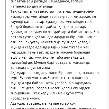
сипаттамасы ретінде қабылданса, топтық
қатынастар деп аталады.
Тең құқықты қатынастар - катынас мүшелерінің
құқықтары мен міндеттері теңгерілген жерде, ал
тәуелді қатынастар құқықтары мен міндеттері
бірдей болмаған жағдайларда қалыптасады.
Қоғамдық-әлеуметтік жағдайларға байланысты бір
ортаға түсіпр қалған адамдардың бірі екіншісіне
өзін алшақ ұстау қажеттігі де туындап қалады.
Мұндай кезде адамдар бір-біріне тікелей жек
көрушілік танытып, арадағы мәселе бойынша
ешбір келісім мүмкіндігін таба алмайды да,
іздемейді де. Мұның бәрі ортадағы жанжалды
қатынастың ушығуынан.
Адамдар арасындағы және бір ерекше қатынастар
түрі- бұл екі ұшты, амбивалентті қатынастар.
Мұндай ара байланыстың себебі бір адамдағы
екіншіге деген өзара тікелей қарсы екі бірдей
эмоцияның : жек көрушілік мен құрметтің
қосарлана жүруі.
Адамдар арасындағы қатынастар сол
қатынастардың нақты адам өміріндегі маңызына