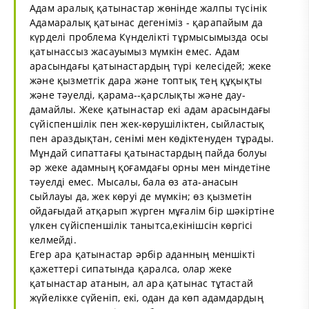
Адам аралық қатынастар жөнінде жалпы түсінік
Адамаралық қатынас дегеніміз - қарапайым да
күрделі проблема Күнделікті тұрмысымызда осы
қатынассыз жасауымыз мүмкін емес. Адам
арасындағы қатынастардың түрі келесідей; жеке
және қызметгік дара және топтық тең құқықты
және тәуелді, қарама--қарслықты және дау-
дамайлы. Жеке қатынастар екі адам арасындағы
сүйіспеншілік пен жек-көрушіліктен, сыйластық
пен араздықтан, сенімі мен көдіктенуден тұрады.
Мұндай сипаттағы қатынастардың пайда болуы
әр жеке адамның қоғамдағы орны мен міндетіне
тәуелді емес. Мысалы, бала өз ата-анасын
сыйлауы да, жек көруі де мүмкін; өз қызметін
ойдағыдай атқарып жүрген мұғалім бір шәкіртіне
үлкен сүйіспеншілік танытса,екінішсін көргісі
келмейді.
Егер ара қатынастар әрбір аданның меншікті
қажеттері сипатында қаралса, олар жеке
қатынастар атанын, ал ара қатынас тұтастай
жүйелікке сүйеніп, екі, одан да көп адамдардың