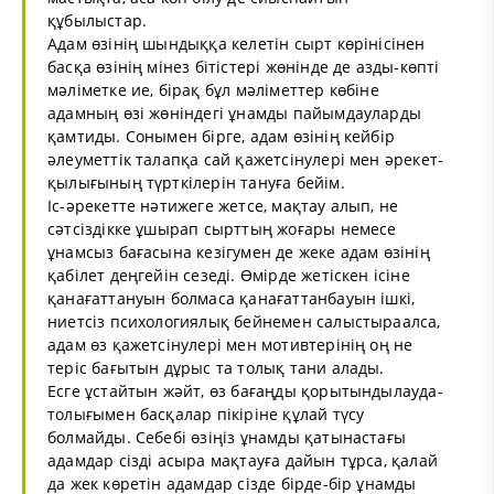
құбылыстар.
Адам өзінің шындыққа келетін сырт көрінісінен
басқа өзінің мінез бітістері жөнінде де азды-көпті
мәліметке ие, бірақ бұл мәліметтер көбіне
адамның өзі жөніндегі ұнамды пайымдауларды
қамтиды. Сонымен бірге, адам өзінің кейбір
әлеуметтік талапқа сай қажетсінулері мен әрекет-
қылығының түрткілерін тануға бейім.
Іс-әрекетте нәтижеге жетсе, мақтау алып, не
сәтсіздікке ұшырап сырттың жоғары немесе
ұнамсыз бағасына кезігумен де жеке адам өзінің
қабілет деңгейін сезеді. Өмірде жетіскен ісіне
қанағаттануын болмаса қанағаттанбауын ішкі,
ниетсіз психологиялық бейнемен салыстыраалса,
адам өз қажетсінулері мен мотивтерінің оң не
теріс бағытын дұрыс та толық тани алады.
Есге ұстайтын жәйт, өз бағаңды қорытындылауда-
толығымен басқалар пікіріне құлай түсу
болмайды. Себебі өзіңіз ұнамды қатынастағы
адамдар сізді асыра мақтауға дайын тұрса, қалай
да жек көретін адамдар сізде бірде-бір ұнамды