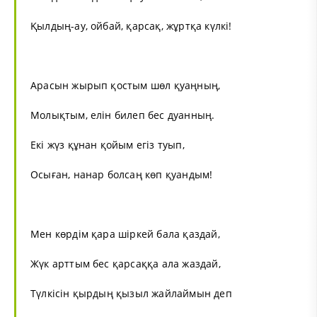
Қылдың-ау, ойбай, қарсақ, жұртқа күлкі!
Арасын жырып қостым шөл қуаңның,
Молықтым, елін билеп бес дуанның.
Екі жүз құнан қойым егіз туып,
Осыған, нанар болсаң көп қуандым!
Мен көрдім қара шіркей бала қаздай,
Жүк арттым бес қарсаққа ала жаздай,
Түлкісін қырдың қызыл жайлаймын деп