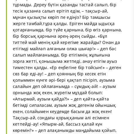
тұрмады. Дереу бүтін қазанды тастай салып, бір
тесік қазанға салып ерітіп едім, – тақсыр-ай,
мұнан қызықты көріп пе едіңіз? Бір тамшысы
жерге тамбай,тұра қалды. Еріген майда ыдысқа
қотарғанымда, бір түйе қарнына, бір өгіз қарнына,
бір борсық қарнына әрең-әрең сыйды. «Бұл
титтей май менің қай керегіме жарайды? Онан да
етігімді майлап алғаным олжа шығар!» – деп бас
салып майлағанымда, бір етігімнің жұлығына
зорға жетті, қонышыма жетпеді, анау етігім ауыз
тиместен қалды. «Ер еңбегіне бір тойсын!» – деген
сөз бар еді-ау! – деп қоянның бір кесек етін
қолыммен күнге әрі-бері қақтап пісіріп, аузыма
салайын деп ойлағанымда – сұмдық-ай! – аузым
орнында жоқ екен, жүрегім мұздай болып:
«Апырмай, аузым қайда?!» – деп қайта-қайта
бетімді сипаласам, аузым жоқ дегенім ойыншық
екен, солайымен кеудемде басым да жоқ екен!
Тақсыр-ай, сондағы қорыққаным әлі есімнен
кетпейді-ау! «Япырм-ай, бассыз қалай күн
көремін?» – деп алақанымды маңдайыма қойып,