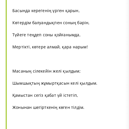
Басында керегенің үрген қарын,
Көтердім балуандықпен соның бәрін,
Түйеге теңдеп соны қойғанымда,
Мертікті, көтере алмай, қара нарым!
Масаның сілекейін желі қылдым;
Шымшықтың жұмыртқасын келі қылдым.
Қамыстан сегіз қабат үй істетіп,
Жонынан шегірткенің көген тілдім.