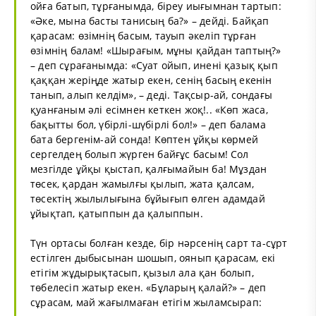
ойға батып, тұрғанымда, біреу иығымнан тартып:
«Әке, мына басты танисың ба?» – дейді. Байқап
қарасам: өзімнің басым, тауып әкеліп тұрған
өзімнің балам! «Шырағым, мұны қайдан таптың?»
– деп сұрағанымда: «Суат ойып, инені қазық қып
қаққан жеріңде жатыр екен, сенің басың екенін
танып, алып келдім», – деді. Тақсыр-ай, сондағы
қуанғаным әлі есімнен кеткен жоқ!.. «Көп жаса,
бақытты бол, үбірлі-шүбірлі бол!» – деп балама
бата бергенім-ай сонда! Көптен ұйқы көрмей
сергелдең болып жүрген байғұс басым! Сол
мезгілде ұйқы қыстап, қалғымайын ба! Мұздан
төсек, қардан жамылғы қылып, жата қалсам,
төсектің жылылығына бұйығып өлген адамдай
ұйықтап, қатыппын да қалыппын.
Түн ортасы болған кезде, бір нәрсенің сарт та-сұрт
естілген дыбысынан шошып, оянып қарасам, екі
етігім жұдырықтасып, қызыл ала қан болып,
төбелесіп жатыр екен. «Бұларың қалай?» – деп
сұрасам, май жағылмаған етігім жыламсырап: