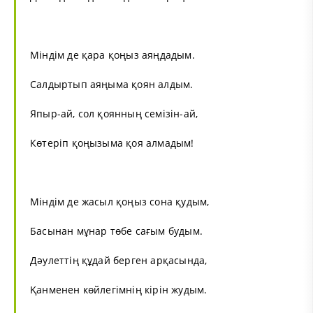
Міндім де қара қоңыз аяңдадым.
Салдыртып аяңыма қоян алдым.
Япыр-ай, сол қоянның семізін-ай,
Көтеріп қоңызыма қоя алмадым!
Міндім де жасыл қоңыз сона қудым,
Басынан мұнар төбе сағым будым.
Дәулеттің құдай берген арқасында,
Қанменен көйлегімнің кірін жудым.