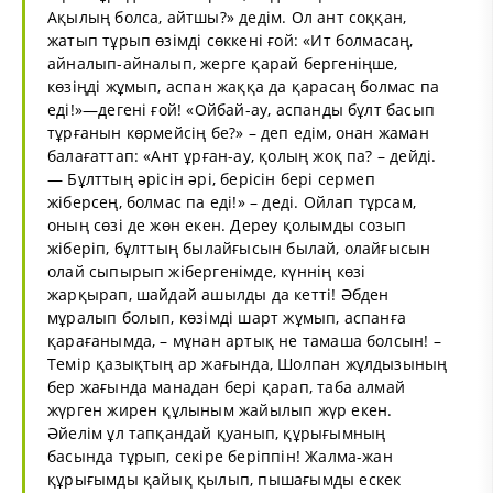
Ақылың болса, айтшы?» дедім. Ол ант соққан,
жатып тұрып өзімді сөккені ғой: «Ит болмасаң,
айналып-айналып, жерге қарай бергеніңше,
көзіңді жұмып, аспан жаққа да қарасаң болмас па
еді!»—дегені ғой! «Ойбай-ау, аспанды бұлт басып
тұрғанын көрмейсің бе?» – деп едім, онан жаман
балағаттап: «Ант ұрған-ау, қолың жоқ па? – дейді.
— Бұлттың әрісін әрі, берісін бері сермеп
жіберсең, болмас па еді!» – деді. Ойлап тұрсам,
оның сөзі де жөн екен. Дереу қолымды созып
жіберіп, бұлттың былайғысын былай, олайғысын
олай сыпырып жібергенімде, күннің көзі
жарқырап, шайдай ашылды да кетті! Әбден
мұралып болып, көзімді шарт жұмып, аспанға
қарағанымда, – мұнан артық не тамаша болсын! –
Темір қазықтың ар жағында, Шолпан жұлдызының
бер жағында манадан бері қарап, таба алмай
жүрген жирен құлыным жайылып жүр екен.
Әйелім ұл тапқандай қуанып, құрығымның
басында тұрып, секіре беріппін! Жалма-жан
құрығымды қайық қылып, пышағымды ескек