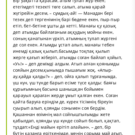
Бір уақытта қарасам, атым тулап жүр екен;
етегімдегі тезекті төге салып, атыма қарай
жүгірейін десем, – сұмдық-ай! — Манадан бері
тезек деп тергенімнің бәрі бөдене екен, пыр-пыр
етіп, бет-бетіне ұшты да кетті. Манағы қу қазық
деп атымды байлағаным аққудың мойны екен,
соның қанатынан үркіп, атымның тулап жүргені
де сол екен. Атымды ұстап алып, манағы тебен
инемді қазық қылып,басымды тоқпақ қылып
жерге қағып жіберіп, атымды соған байлап қойып,
«Уһ!» – деп демімді алдым. Атып алған қоянымды
сояйын десем,қынымда пышағым жоқ. «Апыр-
ау,қайда қалды?» – деп, ойға қалып тұрғанымда,
үш күн, үш түнде барып есіме түсе қалды: баяғы
құрығымның басына шанышқан бойымен
қарауыл қараған жерде ұмыт қалған екен. Соған
қайта баруға еріндім де, күрек тісімнің біреуін
суырып алып, қоянды сонымен соя бердім.
Қашаннан өзімнің мал сойғыштығымды жете
қабылдап, қоянды үш күнде сойып болып, қақтап,
тұздап:«Енді майын ерітіп алайын», – деп, бір
бүтін қазанға еріткенімде, менің сорыма май ағып,