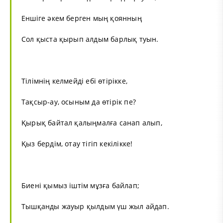
Еншіге әкем берген мың қоянның
Сол қыста қырып алдым барлық туын.
Тілімнің келмейді ебі өтірікке,
Тақсыр-ау, осыным да өтірік пе?
Қырық байтал қалыңмалға санап алып,
Қыз бердім, отау тігіп кекілікке!
Биені қымыз іштім мұзға байлап;
Тышқанды жауыр қылдым үш жыл айдап.