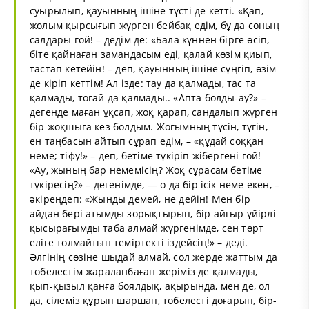
суырылып, қауынның ішіне түсті де кетті. «Қап,
жолым қырсығып жүрген бейбақ едім, бұ да соның
салдары ғой! – дедім де: «Бала күннен бірге өсіп,
біте қайнаған замандасым еді, қалай көзім қиып,
тастап кетейін! – деп, қауынның ішіне сүңгіп, өзім
де кіріп кеттім! Ал ізде: тау да қалмады, тас та
қалмады, тоғай да қалмады.. «Апта болды-ау?» –
дегенде маған ұқсап, жоқ қарап, сандалып жүрген
бір жоқшыға кез болдым. Жоғымның түсін, түгін,
ен таңбасын айтып сұрап едім, – «құдай соққан
неме; тіфу!» – деп, бетіме түкіріп жібергені ғой!
«Ау, жының бар немемісің? Жоқ сұрасам бетіме
түкіресің?» – дегенімде, — о да бір ісік неме екен, –
әкіреңдеп: «Жынды демей, не дейін! Мен бір
айдан бері атымды зорықтырып, бір айғыр үйірлі
қысырағымды таба алмай жүргенімде, сен төрт
еліге толмайтын теміртекті іздейсің!» – деді.
Әлгінің сөзіне шыдай алмай, сол жерде жаттым да
төбелестім жараланбаған жеріміз де қалмады,
қып-қызыл қанға боялдық, ақырында, мен де, ол
да, сілеміз құрып шаршап, төбелесті доғарып, бір-