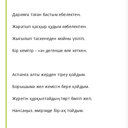
Дарияға тоған бастым ебелектен,
Жаратып қасқыр қудым көбелекпен.
Жығылып таскенеден мойны үзіліп,
Бір кемпір – «ә» дегенше өле кеткен.
Аспанға алты жерден тіреу қойдым.
Борышыма жел жемісін бере қойдым.
Жүрегін құрқылтайдың төрт бөліп жеп,
Нансаңыз, өмірімде бір-ақ тойдым.