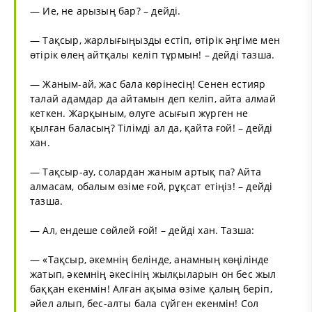
— Ие, не арызың бар? – дейді.
— Тақсыр, жарлығыңызды естіп, өтірік әңгіме мен
өтірік өлең айтқалы келіп тұрмын! – дейді тазша.
— Жаным-ай, жас бала көрінесің! Сенен естияр
талай адамдар да айтамын деп келіп, айта алмай
кеткен. Жарқыным, өлуге асығып жүрген не
қылған баласың? Тілімді ал да, қайта ғой! – дейді
хан.
— Тақсыр-ау, солардан жаным артық па? Айта
алмасам, обалым өзіме ғой, рұқсат етіңіз! – дейді
тазша.
— Ал, ендеше сөйлей ғой! – дейді хан. Тазша:
— «Тақсыр, әкемнің белінде, анамның көңілінде
жатып, әкемнің әкесінің жылқыларын он бес жыл
баққан екенмін! Алған ақыма өзіме қалың беріп,
әйел алып, бес-алты бала сүйген екенмін! Сол