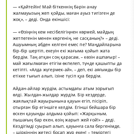
— «Қайтейін! Май біткеннің бәрін анау
жалмауызың жеп қойды, маған ауыз тигізген де
жоқ», – деді. Онда екіншісі:
— «Өзіңнің кем несібелігіңнен көрмей, майдың
жетпегенін менен көргенің, не сасқаның?» – деді.
Ашуымның әбден келгені емес пе? Маңдайларына
бір-бір шертіп, екеуін екі жағыма қойып жата
бердім. Таң атқан соң қарасам, – көзін ашпағыр! –
май жағылмаған етігім өкпелеп, түнде қашыпты да
кетіпті. «Алда жүгермек-ай», – деп, екі аяғымды бір
етікке тығып алып, ізіне түсіп қуа бердім.
Айдан-айлар жүрдім, астымдағы атым зорығып
өлді. Жылдан-жылдар жүрдім. Бір кездерде,
жаялықтай жауырынына қауын егіп, пісіріп,
отырған бір егіншіге келдім. Егінші бейшара бір
өскен қауынды алдыма қойып: «Жарқыным,
пышағың бар екен, өзің жарып жей ғой!» – деді.
Кездігімді суырып алып, қауынға сала бергенімде,
– шіркіннің жетесі босап жүр екен! – теміртегі