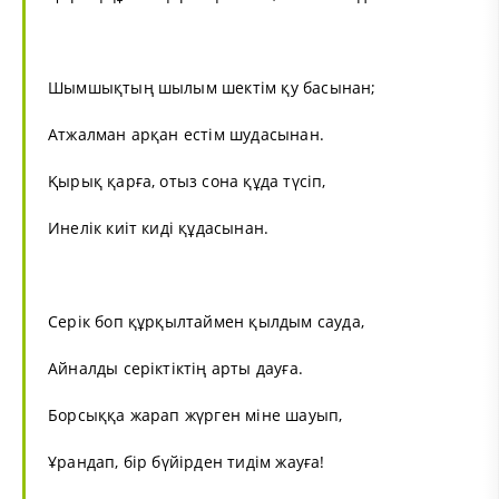
Шымшықтың шылым шектім қу басынан;
Атжалман арқан естім шудасынан.
Қырық қарға, отыз сона құда түсіп,
Инелік киіт киді құдасынан.
Серік боп құрқылтаймен қылдым сауда,
Айналды серіктіктің арты дауға.
Борсыққа жарап жүрген міне шауып,
Ұрандап, бір бүйірден тидім жауға!