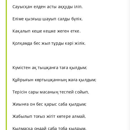
Сауысқан елден асты аққуды іліп.
Еліме қызғыш шауып салды бүлік.
Кақалып кеше кешке жеген етке.
Қолқамда бес жыл тұрды кәрі жілік.
Күмістен ақ тышқанға таға қылдым;
Құйрығын көртышқанның жаға қылдым;
Терісін сары масаның теспей сойып,
Жиынға он бес қарыс саба қылдым;
Жабылып тоғыз жігіт көтере алмай,
Қылмасқа ондай саба тоба қылдым.