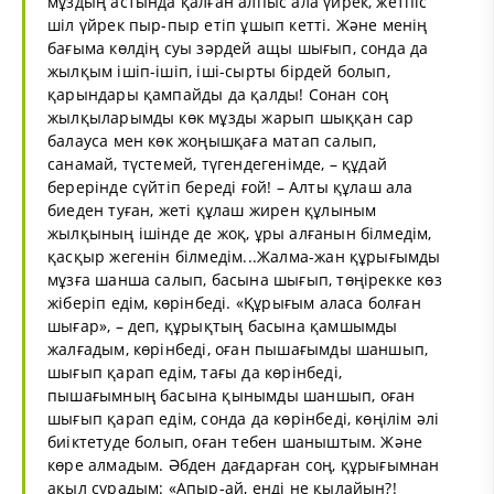
мұздың астында қалған алпыс ала үйрек, жетпіс
шіл үйрек пыр-пыр етіп ұшып кетті. Және менің
бағыма көлдің суы зәрдей ащы шығып, сонда да
жылқым ішіп-ішіп, іші-сырты бірдей болып,
қарындары қампайды да қалды! Сонан соң
жылқыларымды көк мұзды жарып шыққан сар
балауса мен көк жоңышқаға матап салып,
санамай, түстемей, түгендегенімде, – құдай
берерінде сүйтіп береді ғой! – Алты құлаш ала
биеден туған, жеті құлаш жирен құлыным
жылқының ішінде де жоқ, ұры алғанын білмедім,
қасқыр жегенін білмедім...Жалма-жан құрығымды
мұзға шанша салып, басына шығып, төңірекке көз
жіберіп едім, көрінбеді. «Құрығым аласа болған
шығар», – деп, құрықтың басына қамшымды
жалғадым, көрінбеді, оған пышағымды шаншып,
шығып қарап едім, тағы да көрінбеді,
пышағымның басына қынымды шаншып, оған
шығып қарап едім, сонда да көрінбеді, көңілім әлі
биіктетуде болып, оған тебен шаныштым. Және
көре алмадым. Әбден дағдарған соң, құрығымнан
ақыл сұрадым: «Апыр-ай, енді не қылайын?!