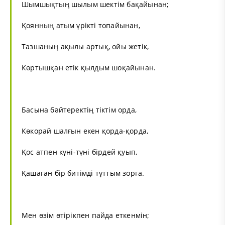
Шымшықтың шылым шектім бақайынан;
Қоянның атым үрікті топайынан,
Тазшаның ақылы артық, ойы жетік,
Көртышқан етік қылдым шоқайынан.
Басына бәйтеректің тіктім орда,
Көкорай шалғын екен қорда-қорда,
Қос атпен күні-түні бірдей қуып,
Қашаған бір битімді тұттым зорға.
Мен өзім өтірікпен пайда еткенмін;