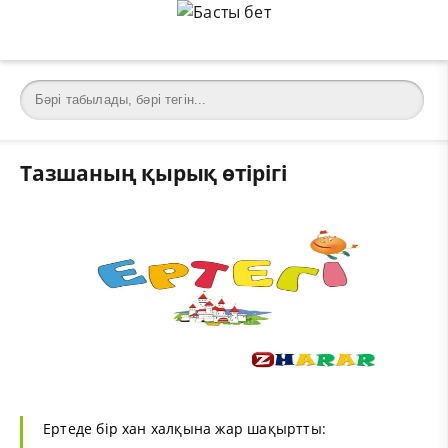
Тазшаның қырық өтірігі
Ертеде бір хан халқына жар шақыртты: