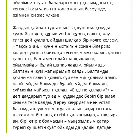
әйелімнен туған балаларымның қолымдағы ең
кенжесі осы уақытта жиырманың бесеуінде,
өзімнен он жас үлкен!
Жаздың қайнап тұрған ыстық күні жылқымды
суарайын деп, құрық үстіне құрық салып, жау
тигендей қуалап, айдын шалқар бір көлге келсем,
– тақсыр-ай, – күннің ыстығын сонан білерсіз:
көлдің суы кісі бойы, қол ұсыным мұз болып, қатып
қалыпты, балтамен олай шапқыладым,
ойылмайды, бұлай шапқыладым, ойылмады,
балтаның жүзі жапырылып қалды. Балтамды
қойныма салып қойып, сүйменімді қолыма алып,
олай түйдім, болмады бұлай түйдім, болмады,
сүйменім майысып қалды. «Енді не қылдым?» –
деп дағдарып тұр едім, құдай дес беріп бір амал
ойыма түсе қалды. Дереу кеңірдегімнен ұстап,
басымды кеудемнен жұлып алып, ақырын ғана
шекеммен бір шық еткізіп қалғанымда, – тақсыр-
ай, бірі өтірік болмасын – мың жылқым қатар
тұрып су ішетін суат ойылды да қалды. Қатқан