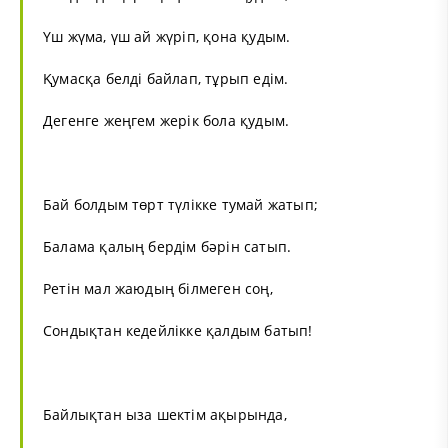
Үш жүма, үш ай жүріп, қона қудым.
Қумасқа белді байлап, тұрып едім.
Дегенге жеңгем жерік бола қудым.
Бай болдым төрт түлікке тумай жатып;
Балама қалың бердім бәрін сатып.
Ретін мал жаюдың білмеген соң,
Сондықтан кедейлікке қалдым батып!
Байлықтан ыза шектім ақырында,