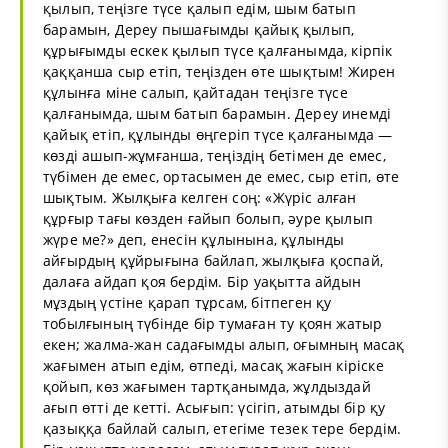
қылып, теңізге түсе қалып едім, шым батып
барамын, Дереу пышағымды қайық қылып,
құрығымды ескек қылып түсе қалғанымда, кірпік
қаққанша сыр етіп, теңізден өте шықтым! Жирен
құлынға міне салып, қайтадан теңізге түсе
қалғанымда, шым батып барамын. Дереу инемді
қайық етіп, құлынды өңгеріп түсе қалғанымда —
көзді ашып-жұмғанша, теңіздің бетімен де емес,
түбімен де емес, ортасымен де емес, сыр етіп, өте
шықтым. Жылқыға келген соң: «Жүріс алған
құрғыр тағы көзден ғайып болып, әуре қылып
жүре ме?» деп, енесін құлынына, құлынды
айғырдың құйрығына байлап, жылқыға қоспай,
далаға айдап қоя бердім. Бір уақытта айдын
мұздың үстіне қарап тұрсам, бітпеген қу
тобылғының түбінде бір тумаған ту қоян жатыр
екен; жалма-жан садағымды алып, оғымның масақ
жағымен атып едім, өтпеді, масақ жағын кіріске
қойып, көз жағымен тартқанымда, жұлдыздай
ағып өтті де кетті. Асығып: үсігіп, атымды бір қу
қазыққа байлай салып, етегіме тезек тере бердім.