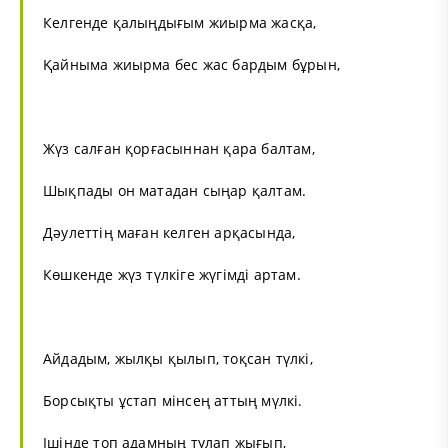
Келгенде қалыңдығым жиырма жасқа,
Қайныма жиырма бес жас бардым бұрын,
Жүз салған қорғасыннан қара балтам,
Шықпады он матадан сыңар қалтам.
Дәулеттің маған келген арқасында,
Көшкенде жүз түлкіге жүгімді артам.
Айдадым, жылқы қылып, тоқсан түлкі,
Борсықты ұстап мінсең аттың мүлкі.
Ішінде топ адамның тулап жығып,