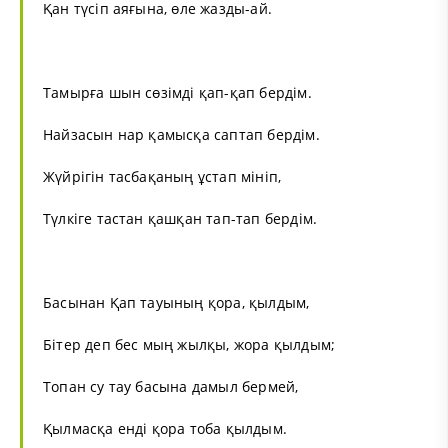
Қан түсіп аяғына, өле жазды-ай.
Тамырға шын сөзімді қап-қап бердім.
Найзасын нар қамысқа саптап бердім.
Жүйрігін тасбақаның ұстап мініп,
Түлкіге тастан қашқан тап-тап бердім.
Басынан Қап тауының қора, қылдым,
Бітер деп бес мың жылқы, жора қылдым;
Топан су тау басына дамыл бермей,
Қылмасқа енді қора тоба қылдым.