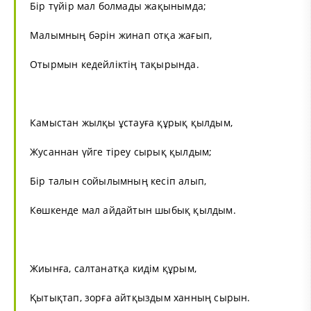
Бір түйір мал болмады жақынымда;
Малымның бәрін жинап отқа жағып,
Отырмын кедейліктің тақырында.
Камыстан жылқы ұстауға құрық қылдым,
Жусаннан үйге тіреу сырық қылдым;
Бір талын сойылымның кесіп алып,
Көшкенде мал айдайтын шыбық қылдым.
Жиынға, салтанатқа кидім құрым,
Қытықтап, зорға айтқыздым ханның сырын.