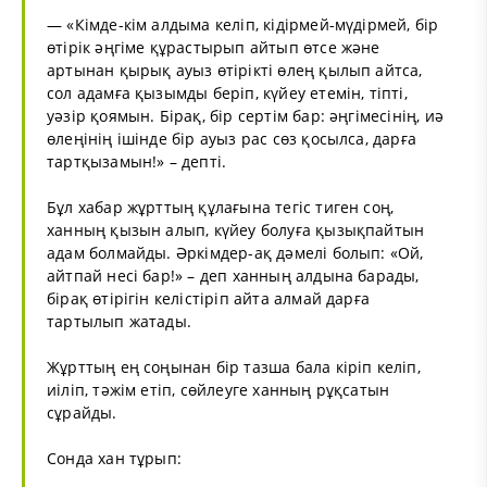
— «Кімде-кім алдыма келіп, кідірмей-мүдірмей, бір
өтірік әңгіме құрастырып айтып өтсе және
артынан қырық ауыз өтірікті өлең қылып айтса,
сол адамға қызымды беріп, күйеу етемін, тіпті,
уәзір қоямын. Бірақ, бір сертім бар: әңгімесінің, иә
өлеңінің ішінде бір ауыз рас сөз қосылса, дарға
тартқызамын!» – депті.
Бұл хабар жұрттың құлағына тегіс тиген соң,
ханның қызын алып, күйеу болуға қызықпайтын
адам болмайды. Әркімдер-ақ дәмелі болып: «Ой,
айтпай несі бар!» – деп ханның алдына барады,
бірақ өтірігін келістіріп айта алмай дарға
тартылып жатады.
Жұрттың ең соңынан бір тазша бала кіріп келіп,
иіліп, тәжім етіп, сөйлеуге ханның рұқсатын
сұрайды.
Сонда хан тұрып: