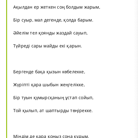
Ақылдан ер жеткен соң болдым жарым,
Бір суыр, мал дегенде, қолда барым.
Әйелім тел қоянды жаздай сауып,
Түйреді сары майды екі қарын.
Бергенде бақа қызын көбелекке,
Жүріпті қара шыбын жеңгелікке,
Бір туын қүмырсқаның ұстап сойып,
Той қылып, ат шаптырды төңірекке.
Міндім де қара қоңыз сона қудым,