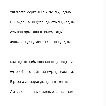
Үш жаста мергеншілік кәсіп қылдым,
Ши оқпен мың құланды атып қырдым.
Ауынан өрмекшінің кілем тоқып,
Ұялмай, жүз тұсақтан сатып тұрдым.
Балықтың қабыршағын отқа жақтым,
Өтірік бір сөз айтпай жұртқа жақтым.
Бір сонам асыранды қашып кетіп,
Дүниеден, он жыл іздеп, әзер таптым.