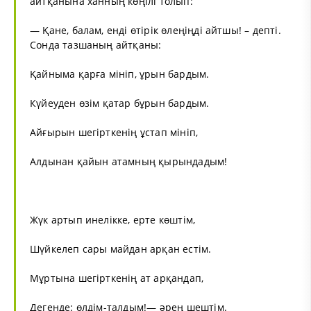
айтқанына ханның көңілі толып:
— Қане, балам, енді өтірік өлеңіңді айтшы! – депті.
Сонда тазшаның айтқаны:
Қайныма қарға мініп, ұрын бардым.
Күйеуден өзім қатар бұрын бардым.
Айғырын шегірткенің ұстап мініп,
Алдынан қайын атамның қырындадым!
Жүк артып инелікке, ерте көштім,
Шүйкелеп сары майдан арқан естім.
Мұртына шегірткенің ат арқандап,
Дегенде: өлдім-талдым!— әрең шештім.