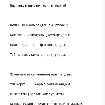
Бір қызды шыбын теуіп өлтіріпті!
Қоянның шаңырақтай омыртқасы;
Көнектей көлбақаның жұмыртқасы;
Болғандай енді өтірік несі қалды,
Түбінен шау қияқтың ердің қасы.
Жонынан атжалманның айыл алдым,
Үш жерге ішін жарып майын алдым.
Ізіне аттың басқан қақ тұрыпты,
Қырық құлаш қармақ салып, жайын алдым.