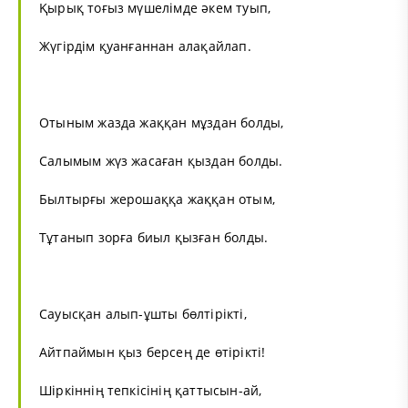
Қырық тоғыз мүшелімде әкем туып,
Жүгірдім қуанғаннан алақайлап.
Отыным жазда жаққан мұздан болды,
Салымым жүз жасаған қыздан болды.
Былтырғы жерошаққа жаққан отым,
Тұтанып зорға биыл қызған болды.
Сауысқан алып-ұшты бөлтірікті,
Айтпаймын қыз берсең де өтірікті!
Шіркіннің тепкісінің қаттысын-ай,