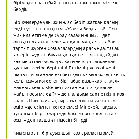
бірімізден насыбай алып атып жөн-жөнімізге кете
бердік.
Бір күндерде ұлы жиын, ас беріп жатқан қалың
елдің үстінен шықтым. «Жақсы болды ғой! Осы
жиында етігіме де сұрау салайыншы», – деп,
ошақты жағалап келе жатқанымда, аста табақ
тартып жүрген бозбалалардың арасында, табақ
көтеріп жүрген баяғы қашқан етігім анадайдан
көзіме оттай басылды. Қатыным ұл тапқандай
қуанып, секіре беріппін! Етігімнің де көзі мені
шалып, ұялғаннан екі беті қып-қызыл болып кетті,
қолындағы көтерген бір табақ қазы-қарта, жал-
жаяны әкеліп: «Кешегі маған жағуға қимаған
майың осы ма еді?» – деп, алдыма сарт еткізіп қоя
салды. Пай-пай, тақсыр-ай, сондағы ұялғаным
өмірімде есімнен кетер емес! Мінекей, тақсыр,
туғаннан бергі өмірімде басымнан өткен істер
осы, – деп тазша әңгімесін бітірді.
Қиыстырып, бір ауыз шын сөз араластырмай,