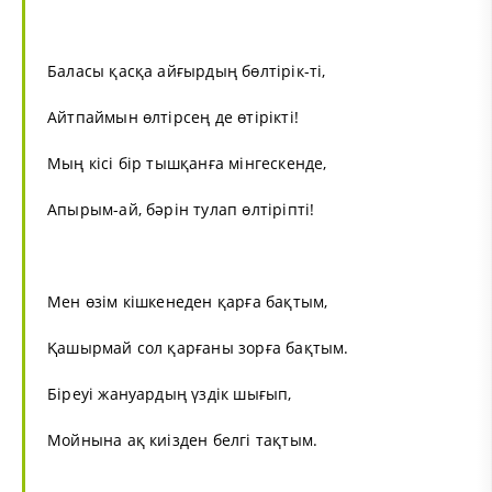
Баласы қасқа айғырдың бөлтірік-ті,
Айтпаймын өлтірсең де өтірікті!
Мың кісі бір тышқанға мінгескенде,
Апырым-ай, бәрін тулап өлтіріпті!
Мен өзім кішкенеден қарға бақтым,
Қашырмай сол қарғаны зорға бақтым.
Біреуі жануардың үздік шығып,
Мойнына ақ киізден белгі тақтым.