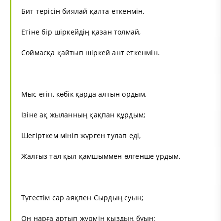
Бит терісін биялай қалта еткенмін.
Етіне бір шіркейдің қазан толмай,
Соймасқа қайтып шіркей ант еткенмін.
Мыс егіп, көбік қарда алтын ордым,
Ізіне ақ жыланның қақпан құрдым;
Шегірткем мініп жүрген тулап еді,
Жалғыз тал қыл қамшыммен өлгенше ұрдым.
Түгестім сар аяқпен Сырдың суын;
Он нарға артып жүрмін қыздың буын;