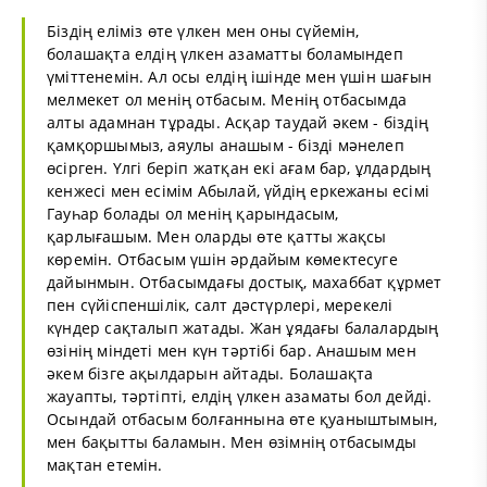
Біздің еліміз өте үлкен мен оны сүйемін,
болашақта елдің үлкен азаматты боламындеп
үміттенемін. Ал осы елдің ішінде мен үшін шағын
мелмекет ол менің отбасым. Менің отбасымда
алты адамнан тұрады. Асқар таудай әкем - біздің
қамқоршымыз, аяулы анашым - бізді мәнелеп
өсірген. Үлгі беріп жатқан екі ағам бар, ұлдардың
кенжесі мен есімім Абылай, үйдің еркежаны есімі
Гауһар болады ол менің қарындасым,
қарлығашым. Мен оларды өте қатты жақсы
көремін. Отбасым үшін әрдайым көмектесуге
дайынмын. Отбасымдағы достық, махаббат құрмет
пен сүйіспеншілік, салт дәстүрлері, мерекелі
күндер сақталып жатады. Жан ұядағы балалардың
өзінің міндеті мен күн тәртібі бар. Анашым мен
әкем бізге ақылдарын айтады. Болашақта
жауапты, тәртіпті, елдің үлкен азаматы бол дейді.
Осындай отбасым болғаннына өте қуаныштымын,
мен бақытты баламын. Мен өзімнің отбасымды
мақтан етемін.