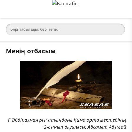
Менің отбасым
Ғ.Әбдірахманұлы атындағы Қима орта мектебінің
2-сынып оқушысы: Абсамет Абылай