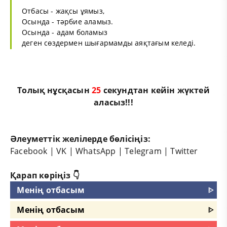
Отбасы - жақсы ұямыз,
Осында - тәрбие аламыз.
Осында - адам боламыз
деген сөздермен шығармамды аяқтағым келеді.
Толық нұсқасын
25
секундтан кейін жүктей
аласыз!!!
Әлеуметтік желілерде бөлісіңіз:
Facebook
|
VK
|
WhatsApp
|
Telegram
|
Twitter
Қарап көріңіз 👇
Менің отбасым
ᐈ
Менің отбасым
ᐈ