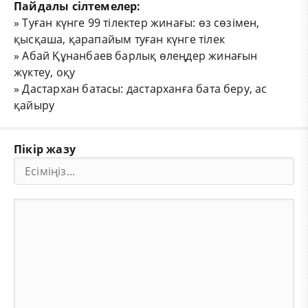
Пайдалы сілтемелер:
»
Туған күнге 99 тілектер жинағы: өз сөзімен,
қысқаша, қарапайым туған күнге тілек
»
Абай Құнанбаев барлық өлеңдер жинағын
жүктеу, оқу
»
Дастархан батасы: дастарханға бата беру, ас
қайыру
Пікір жазу