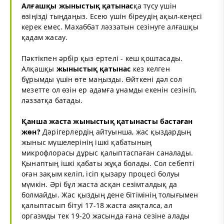
Алғашқы
жыныстық қатынас
қа түсу үшін
өзіңізді тыңдаңыз. Есею үшін біреудің ақыл-кеңесі
керек емес. Махаббат ләззатын сезінуге алғашқы
қадам жасау.
Пәктікпен әрбір қыз ертелі - кеш қоштасады.
Алқашқы
жыныстық қатынас
кез келген
бұрымды үшін өте маңызды. Өйткені дәл сол
мезетте ол өзін ер адамға ұнамды екенін сезініп,
ләззатқа батады.
Қанша жаста
жыныстық қатынас
ты бастаған
жөн?
Дәрігерлердің айтуынша, жас қыздардың
жыныс мүшелерінің ішкі қабатының
микрофлорасы дұрыс қалыптаспаған саналады.
Қынаптың ішкі қабаты жұқа болады. Сол себепті
оған зақым келіп, ісіп қызару процесі болуы
мүмкін. Әрі бұл жаста асқан сезімталдық да
болмайды. Жас қыздың дене бітімінің толығымен
қалыптасып бітуі 17-18 жаста аяқталса, ал
оргазмды тек 19-20 жасында ғана сезіне алады