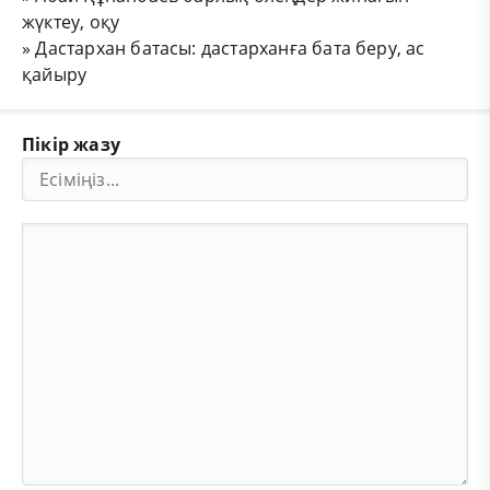
жүктеу, оқу
»
Дастархан батасы: дастарханға бата беру, ас
қайыру
Пікір жазу