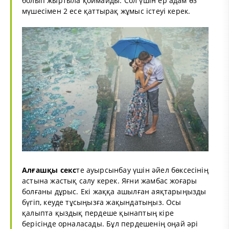
болып жыртыла қоймайды. Сол үшін ер адам өз
мүшесімен 2 есе қаттырақ жұмыс істеуі керек.
Алғашқы
секс
те ауырсынбау үшін әйел бөксесінің
астына жастық салу керек. Яғни жамбас жоғары
болғаны дұрыс. Екі жаққа ашылған аяқтарыңызды
бүгіп, кеуде тұсыңызға жақындатыңыз. Осы
қалыпта қыздық пердеше қынаптың кіре
берісінде орналасады. Бұл пердешенің оңай әрі