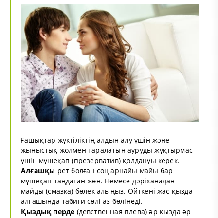
Ғашықтар жүктіліктің алдын алу үшін және
жыныстық жолмен таралатын ауруды жұқтырмас
үшін мүшеқап (презерватив) қолдануы керек.
Алғашқы
рет болған соң арнайы майы бар
мүшеқап таңдаған жөн. Немесе дәріханадан
майды (смазка) бөлек алыңыз. Өйткені жас қызда
алғашында табиғи сөлі аз бөлінеді.
Қыздық перде
(девственная плева) әр қызда әр