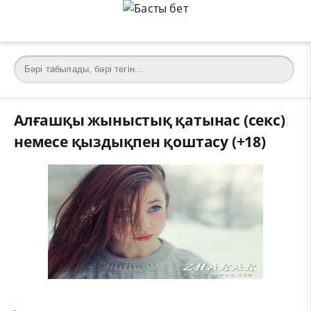
Алғашқы жыныстық қатынас (секс)
немесе қыздықпен қоштасу (+18)