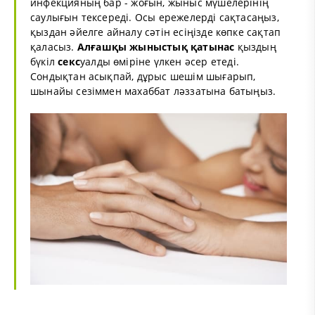
инфекцияның бар - жоғын, жыныс мүшелерінің
саулығын тексереді. Осы ережелерді сақтасаңыз,
қыздан әйелге айналу сәтін есіңізде көпке сақтап
қаласыз.
Алғашқы
жыныстық қатынас
қыздың
бүкіл
секс
уалды өміріне үлкен әсер етеді.
Сондықтан асықпай, дұрыс шешім шығарып,
шынайы сезіммен махаббат ләззатына батыңыз.