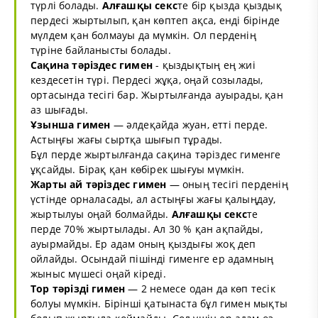
түрлі болады.
Алғашқы
секс
те бір қызда қыздық
пердесі жыртылып, қан көптеп ақса, енді бірінде
мүлдем қан болмауы да мүмкін. Ол перденің
түріне байланысты болады.
Сақина тәріздес гимен
- қыздықтың ең жиі
кездесетін түрі. Пердесі жұқа, оңай созылады,
ортасында тесігі бар. Жыртылғанда ауырады, қан
аз шығады.
Ұзынша гимен
— әлдеқайда жуан, етті перде.
Астыңғы жағы сыртқа шығып тұрады.
Бұл перде жыртылғанда сақина тәріздес гименге
ұқсайды. Бірақ қан көбірек шығуы мүмкін.
Жарты ай тәріздес гимен
— оның тесігі перденің
үстінде орналасады, ал астыңғы жағы қалыңдау,
жыртылуы оңай болмайды.
Алғашқы
секс
те
перде 70% жыртылады. Ал 30 % қан ақпайды,
ауырмайды. Ер адам оның қыздығы жоқ деп
ойлайды. Осындай пішінді гименге ер адамның
жыныс мүшесі оңай кіреді.
Тор тәрізді гимен
— 2 немесе одан да көп тесік
болуы мүмкін. Бірінші қатынаста бұл гимен мықты