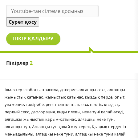
Сурет қосу
ПІКІР ҚАЛДЫРУ
Пікірлер
2
Ілмектер:
любовь
,
правила
,
доверие
,
алғашқы секс
,
алғашқы
жыныстық қатынас
,
жыныстық қатынас
,
қыздық перде
,
опыт
,
уважение
,
тәжірибе
,
девственность
,
плева
,
пәктік
,
қыздық
,
первый секс
,
дефлорация
,
виды плевы
,
неке түні қалай өтеді
,
алғашқы жыныстық қарым-қатынас
,
алғашқы неке түні
,
алғашқы түн
,
Алғашқы түн қалай өту керек
,
Қыздық перденің
маңыздылығы
,
алгашкы неке туни
,
алгашкы неке туни калай