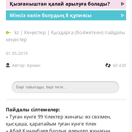
Қызғаныштан қалай арылуға болады?
ᐈ
Мінсіз келін болудың 8 құпиясы
ᐈ
kz
|
Кеңестер
|
Қыздарға (бойжеткен) пайдалы
кеңестер
01.05.2019
Автор:
Арман
60 430
Пайдалы сілтемелер:
»
Туған күнге 99 тілектер жинағы: өз сөзімен,
қысқаша, қарапайым туған күнге тілек
»
Абай Құнанбаев барлық өлеңдер жинағын