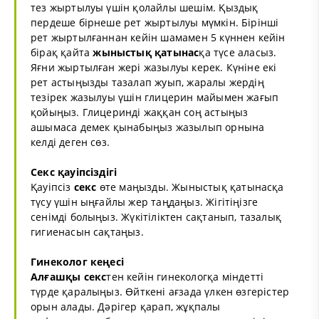
тез жыртылуы үшін қолайлы шешім. Қыздық
пердеше бірнеше рет жыртылуы мүмкін. Бірінші
рет жыртылғаннан кейін шамамен 5 күннен кейін
бірақ қайта
жыныстық қатынас
қа түсе аласыз.
Яғни жыртылған жері жазылуы керек. Күніне екі
рет астыңызды тазалап жуып, жаралы жердің
тезірек жазылуы үшін глицерин майымен жағып
қойыңыз. Глицеринді жаққан соң астыңыз
ашымаса демек қынабыңыз жазылып орнына
келді деген сөз.
Секс қауіпсіздігі
Қауіпсіз
секс
өте маңызды. Жыныстық қатынасқа
түсу үшін ыңғайлы жер таңдаңыз. Жігітіңізге
сенімді болыңыз. Жүкітіліктен сақтанып, тазалық
гигиенасын сақтаңыз.
Гинеколог кеңесі
Алғашқы
секс
тен кейін гинекологқа міндетті
түрде қаралыңыз. Өйткені ағзада үлкен өзгерістер
орын алады. Дәрігер қарап, жұқпалы