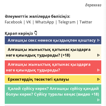
дереккөз
Әлеуметтік желілерде бөлісіңіз:
Facebook
|
VK
|
WhatsApp
|
Telegram
|
Twitter
Қарап көріңіз 👇
Алғашқы секс немесе қыздықпен қоштасу
ᐈ
Алғашқы жыныстық қатынас қыздарға
неге қиындық тудырады? (+18)
ᐈ
Алғашқы жыныстық қатынас қыздарға
неге қиындық тудырады?
ᐈ
Еркектердің төсектегі қалауы
ᐈ
Қалай сүйісу керек? Алғашқы сүйісу қандай
болуы керек? Сүйісу туралы кеңес (видео +18)
ᐈ