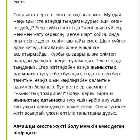
екен.
Сондықтан ерте есеюге асықпаған жөн. Мұндай
маңызды істе өзіңізді тыңдаған дұрыс. Ішкі сезім
не дейді? Егер сүйікті жігітіңіз "мені шын сүйсең,
менімен жату керексің" деген шарт қойса, онда
оның сізге деген сезімі шынайы емес. Шын сүйген
адам күтеді, бағалайды және ешқашан
асықтырмайды. Құрбы қыздарыңызға еліктеп
олардан да ақыл - кеңес сұрамаңыз. Тек өзіңізді
тыңдаңыз. Егер жігітіңізбен өзіңіз
жыныстық
қатынас
қа түсуге бел бусаңыз, онда көптен бері
танитын, өзіңіз шын көңіліңізбен қалайтын
адаммен болыңыз. Бұл ретте ер адамның
"жыныстық тәжірибесі" болуы керек. Бірінші
жыныстық қатынас
қа түсу үшін әрбір ару үшін
көп уақыт дайындықты қажет етеді. Соны түсінген
жігіт асықпай, үлкен ептілік танытқаны дұрыс.
Алғашқы
секс
те жүкті болу мүмкін емес деген
пікір қате