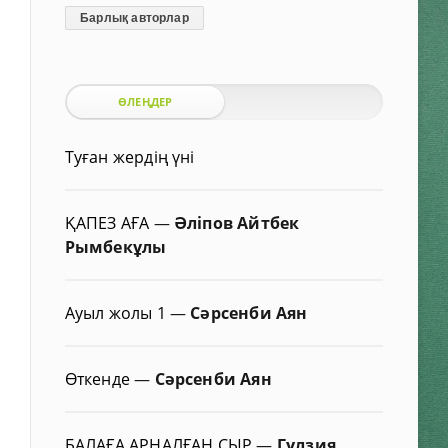
Барлық авторлар
ӨЛЕҢДЕР
Туған жердің үні
ҚАПЕЗ АҒА
—
Әліпов Айтбек
Рымбекұлы
Ауыл жолы 1
—
Сәрсенби Аян
Өткенде
—
Сәрсенби Аян
БАЛАҒА АРНАЛҒАН СЫР
—
Гүлзия