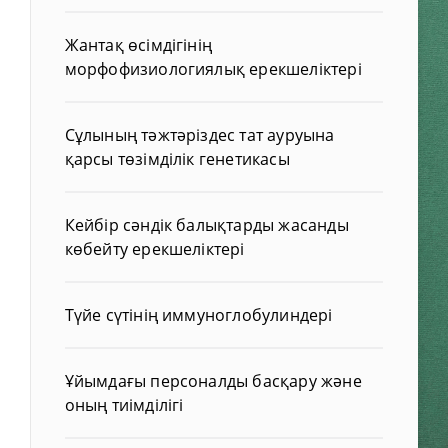
Жантақ өсімдігінің
морфофизиологиялық ерекшеліктері
Сұлының тәжтәріздес тат ауруына
қарсы төзімділік генетикасы
Кейбір сәндік балықтарды жасанды
көбейту ерекшеліктері
Түйе сүтінің иммуноглобулиндері
Ұйымдағы персоналды басқару және
оның тиімділігі