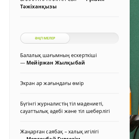
Тәжіханқызы
ӘҢГІМЕЛЕР
Балалық шағымның ескерткіші
—
Мейіржан Жылқыбай
Экран ар жағындағы өмір
Бүгінгі журналистің тіл мәдениеті,
сауаттылық әдебі және тіл шеберлігі
Жаңарған саябақ – халық игілігі
—
Мергенбай Гүлсезім