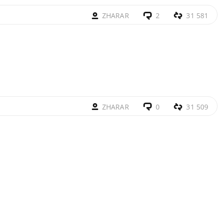
ZHARAR
2
31 581
ZHARAR
0
31 509