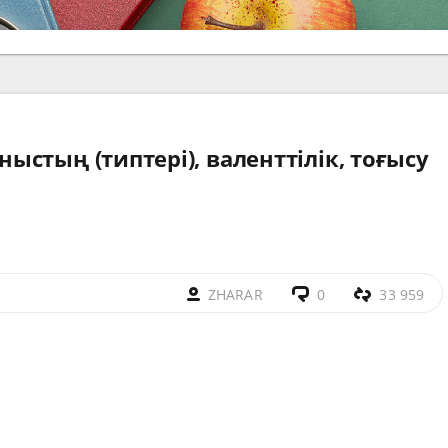
стың (типтері), валенттілік, тоғысу
ZHARAR
0
33 959