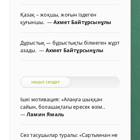
Қазақ – жоқшы, жоғын іздеген
қуғыншы.
—
Ахмет Байтұрсынұлы
Дұрыстық — бұрыстықты білмеген жұрт
азады.
—
Ахмет Байтұрсынұлы
НАҚЫЛ СӨЗДЕР
Ішкі мотивация: «Алаңға шыққан
сайын, болашақтағы ересек өзім..
—
Ламин Ямаль
Сөз тасушылар туралы: «Сартымнан не