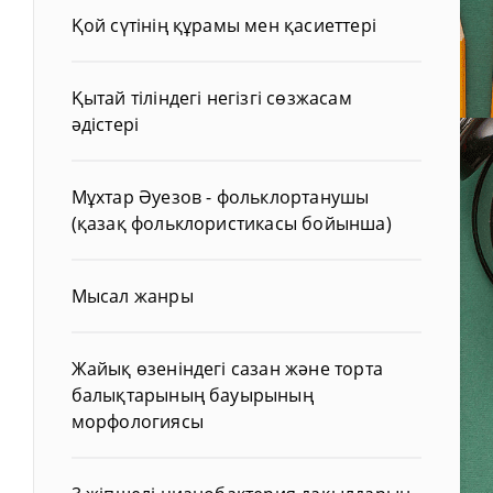
Қой сүтінің құрамы мен қасиеттері
Қытай тіліндегі негізгі сөзжасам
әдістері
Мұхтар Әуезов - фольклортанушы
(қазақ фольклористикасы бойынша)
Мысал жанры
Жайық өзеніндегі сазан және торта
балықтарының бауырының
морфологиясы