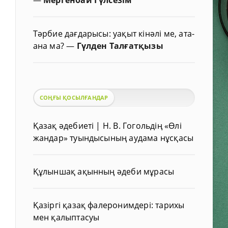
Тәрбие дағдарысы: уақыт кінәлі ме, ата-
ана ма?
—
Гүлден Талғатқызы
СОҢҒЫ ҚОСЫЛҒАНДАР
Қазақ әдебиеті | Н. В. Гогольдің «Өлі
жандар» туындысының аудама нұсқасы
Құлыншақ ақынның әдеби мұрасы
Қазіргі қазақ фалеронимдері: тарихы
мен қалыптасуы