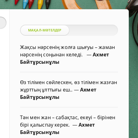
МАҚАЛ-МӘТЕЛДЕР
Жақсы нәрсенің жолға шығуы – жаман
нәрсенің соңынан келеді.
—
Ахмет
Байтұрсынұлы
Өз тілімен сөйлескен, өз тілімен жазған
жұрттың ұлттығы еш..
—
Ахмет
Байтұрсынұлы
Тән мен жан – сабақтас, екеуі – бірінен
бірі қалыспау керек.
—
Ахмет
Байтұрсынұлы