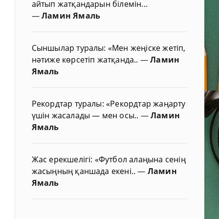
айтып жатқандарын білемін...
—
Ламин Ямаль
Сыншылар туралы: «Мен жеңіске жетіп,
нәтиже көрсетіп жатқанда..
—
Ламин
Ямаль
Рекордтар туралы: «Рекордтар жаңарту
үшін жасалады — мен осы..
—
Ламин
Ямаль
Жас ерекшелігі: «Футбол алаңына сенің
жасыңның қаншада екені..
—
Ламин
Ямаль