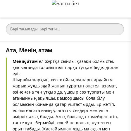
Ата, Менің атам
Менің атам
ел жұртқа сыйлы, қазақи болмысты,
қысылғанда талайы келіп арқа тұтқан беделді жан
еді,
Шырайы жарқын, кесек ойлы, жанары әрдайым
жарық жұлдыздай жанып тұратын өнегелі азамат,
өзіне ғана тән ұтқыр да, ұшқыр сөз тұрпаты мен
ағайынның ақылшы, қамқоршысы бола білу
болмысын бойында қатар ұштастырды. Ер жетіп,
ес білгелі атамның ұлағатты сөздері мен үшін
өмірлік азық болды. Азық болғанда көмейден өтіп,
тәнге қуат бермейді, көкейіңе қонып, жүректен
орын табады. Жастайымнан жадыма ақыл мен