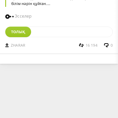
білім нәрін құйған....
Эсселер
ТОЛЫҚ
ZHARAR
16 194
0