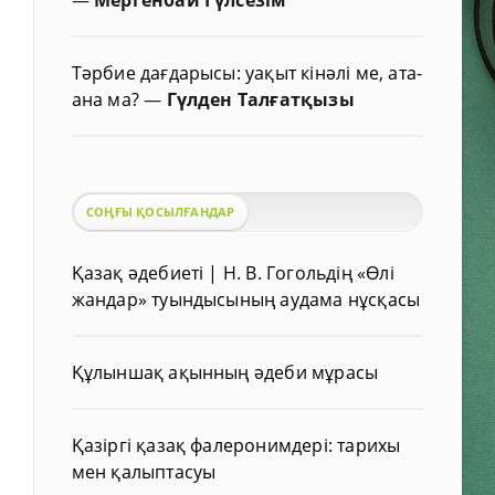
Тәрбие дағдарысы: уақыт кінәлі ме, ата-
ана ма?
—
Гүлден Талғатқызы
СОҢҒЫ ҚОСЫЛҒАНДАР
Қазақ әдебиеті | Н. В. Гогольдің «Өлі
жандар» туындысының аудама нұсқасы
Құлыншақ ақынның әдеби мұрасы
Қазіргі қазақ фалеронимдері: тарихы
мен қалыптасуы