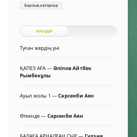
Барлық авторлар
ӨЛЕҢДЕР
Туған жердің үні
ҚАПЕЗ АҒА
—
Әліпов Айтбек
Рымбекұлы
Ауыл жолы 1
—
Сәрсенби Аян
Өткенде
—
Сәрсенби Аян
БАЛАҒА АРНАЛҒАН СЫР
—
Гүлзия