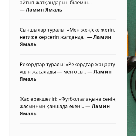
айтып жатқандарын білемін...
—
Ламин Ямаль
Сыншылар туралы: «Мен жеңіске жетіп,
нәтиже көрсетіп жатқанда..
—
Ламин
Ямаль
Рекордтар туралы: «Рекордтар жаңарту
үшін жасалады — мен осы..
—
Ламин
Ямаль
Жас ерекшелігі: «Футбол алаңына сенің
жасыңның қаншада екені..
—
Ламин
Ямаль