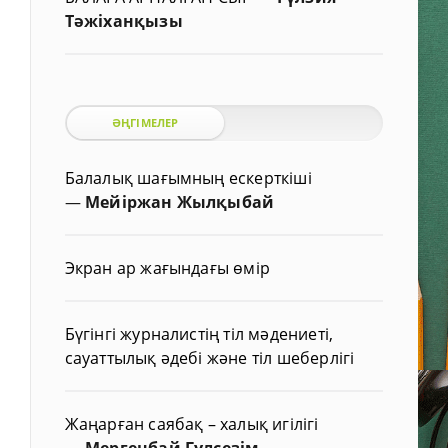
Тәжіханқызы
ӘҢГІМЕЛЕР
Балалық шағымның ескерткіші
—
Мейіржан Жылқыбай
Экран ар жағындағы өмір
Бүгінгі журналистің тіл мәдениеті,
сауаттылық әдебі және тіл шеберлігі
Жаңарған саябақ – халық игілігі
—
Мергенбай Гүлсезім