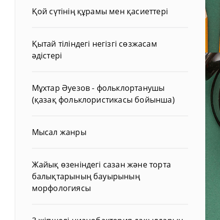
Қой сүтінің құрамы мен қасиеттері
Қытай тіліндегі негізгі сөзжасам
әдістері
Мұхтар Әуезов - фольклортанушы
(қазақ фольклористикасы бойынша)
Мысал жанры
Жайық өзеніндегі сазан және торта
балықтарының бауырының
морфологиясы