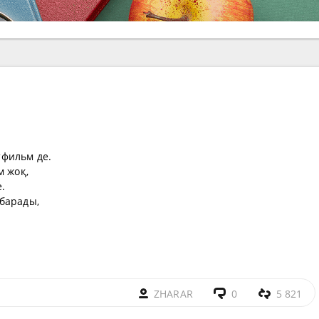
фильм де.
м жоқ,
.
барады,
ZHARAR
0
5 821