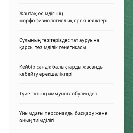
Жантақ өсімдігінің
морфофизиологиялық ерекшеліктері
Сұлының тәжтәріздес тат ауруына
қарсы төзімділік генетикасы
Кейбір сәндік балықтарды жасанды
көбейту ерекшеліктері
Түйе сүтінің иммуноглобулиндері
Ұйымдағы персоналды басқару және
оның тиімділігі