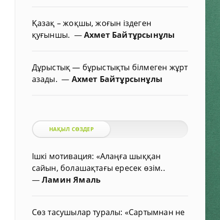
Қазақ – жоқшы, жоғын іздеген
қуғыншы.
—
Ахмет Байтұрсынұлы
Дұрыстық — бұрыстықты білмеген жұрт
азады.
—
Ахмет Байтұрсынұлы
НАҚЫЛ СӨЗДЕР
Ішкі мотивация: «Алаңға шыққан
сайын, болашақтағы ересек өзім..
—
Ламин Ямаль
Сөз тасушылар туралы: «Сартымнан не