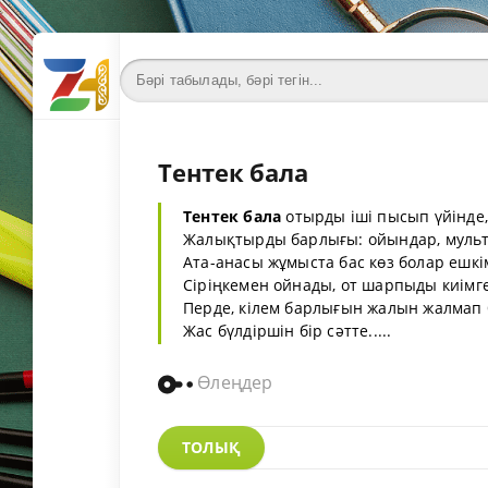
Тентек бала
Тентек
бала
отырды іші пысып үйінде,
Жалықтырды барлығы: ойындар, мульт
Ата-анасы жұмыста бас көз болар ешкі
Сіріңкемен ойнады, от шарпыды киімге
Перде, кілем барлығын жалын жалмап 
Жас бүлдіршін бір сәтте.....
Өлеңдер
ТОЛЫҚ