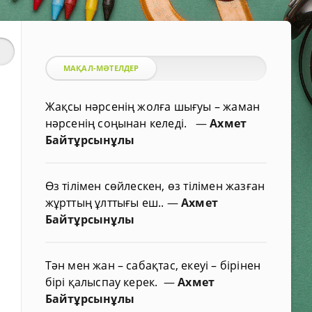
МАҚАЛ-МӘТЕЛДЕР
Жақсы нәрсенің жолға шығуы – жаман
нәрсенің соңынан келеді.
—
Ахмет
Байтұрсынұлы
Өз тілімен сөйлескен, өз тілімен жазған
жұрттың ұлттығы еш..
—
Ахмет
Байтұрсынұлы
Тән мен жан – сабақтас, екеуі – бірінен
бірі қалыспау керек.
—
Ахмет
Байтұрсынұлы