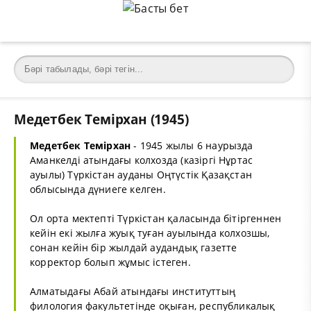
Медетбек Темірхан (1945)
Медетбек Темірхан
- 1945 жылы 6 наурызда
Аманкелді атындағы колхозда (казіргі Нұртас
ауылы) Түркістан ауданы Оңтүстік Қазақстан
облысында дүниеге келген.
Ол орта мектепті Түркістан қаласында бітіргеннен
кейін екі жылға жуық туған ауылында колхозшы,
сонан кейін бір жылдай аудандық газетте
корректор болып жұмыс істеген.
Алматыдағы Абай атындағы институттың
филология факультетінде оқыған, республикалық