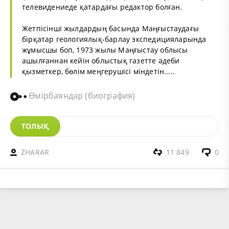
телевидениеде қатардағы редактор болған.
Жетпісінші жылдардың басында Маңғыстаудағы
бірқатар геологиялық-барлау экспедицияларында
жұмысшы боп, 1973 жылы Маңғыстау облысы
ашылғаннан кейін облыстық газетте әдеби
қызметкер, бөлім меңгерушісі міндетін.....
Өмірбаяндар (биография)
ТОЛЫҚ
ZHARAR
11 849
0