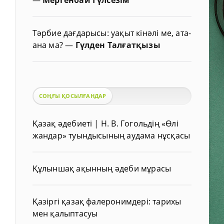
Тәрбие дағдарысы: уақыт кінәлі ме, ата-
ана ма?
—
Гүлден Талғатқызы
СОҢҒЫ ҚОСЫЛҒАНДАР
Қазақ әдебиеті | Н. В. Гогольдің «Өлі
жандар» туындысының аудама нұсқасы
Құлыншақ ақынның әдеби мұрасы
Қазіргі қазақ фалеронимдері: тарихы
мен қалыптасуы