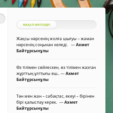
МАҚАЛ-МӘТЕЛДЕР
Жақсы нәрсенің жолға шығуы – жаман
нәрсенің соңынан келеді.
—
Ахмет
Байтұрсынұлы
Өз тілімен сөйлескен, өз тілімен жазған
жұрттың ұлттығы еш..
—
Ахмет
Байтұрсынұлы
Тән мен жан – сабақтас, екеуі – бірінен
бірі қалыспау керек.
—
Ахмет
Байтұрсынұлы