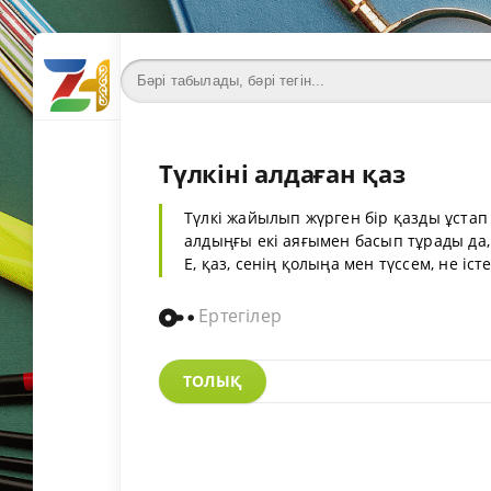
Түлкіні алдаған қаз
Түлкі жайылып жүрген бір қазды ұста
алдыңғы екі аяғымен басып тұрады да,
Е, қаз, сенің қолыңа мен түссем, не істер
Ертегілер
ТОЛЫҚ