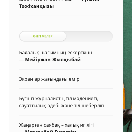
Тәжіханқызы
ӘҢГІМЕЛЕР
Балалық шағымның ескерткіші
—
Мейіржан Жылқыбай
Экран ар жағындағы өмір
Бүгінгі журналистің тіл мәдениеті,
сауаттылық әдебі және тіл шеберлігі
Жаңарған саябақ – халық игілігі
—
Мергенбай Гүлсезім