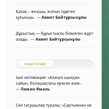
Қазақ – жоқшы, жоғын іздеген
қуғыншы.
—
Ахмет Байтұрсынұлы
Дұрыстық — бұрыстықты білмеген жұрт
азады.
—
Ахмет Байтұрсынұлы
НАҚЫЛ СӨЗДЕР
Ішкі мотивация: «Алаңға шыққан
сайын, болашақтағы ересек өзім..
—
Ламин Ямаль
Сөз тасушылар туралы: «Сартымнан не