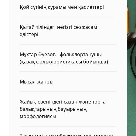
Қой сүтінің құрамы мен қасиеттері
Қытай тіліндегі негізгі сөзжасам
әдістері
Мұхтар Әуезов - фольклортанушы
(қазақ фольклористикасы бойынша)
Мысал жанры
Жайық өзеніндегі сазан және торта
балықтарының бауырының
морфологиясы