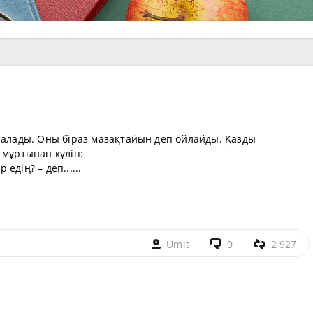
п алады. Оны біраз мазақтайын деп ойлайды. Қазды
 мұртынан күліп:
 едің? – деп......
Umit
0
2 927