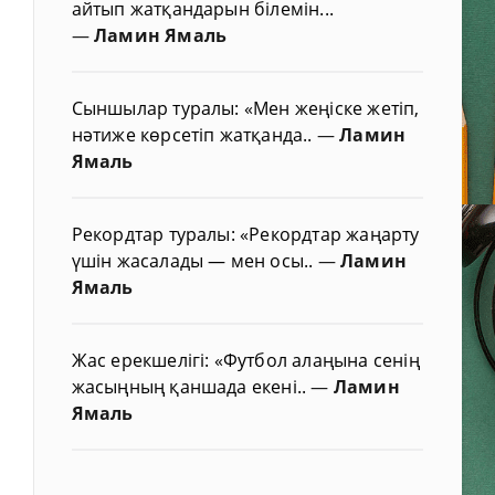
айтып жатқандарын білемін...
—
Ламин Ямаль
Сыншылар туралы: «Мен жеңіске жетіп,
нәтиже көрсетіп жатқанда..
—
Ламин
Ямаль
Рекордтар туралы: «Рекордтар жаңарту
үшін жасалады — мен осы..
—
Ламин
Ямаль
Жас ерекшелігі: «Футбол алаңына сенің
жасыңның қаншада екені..
—
Ламин
Ямаль