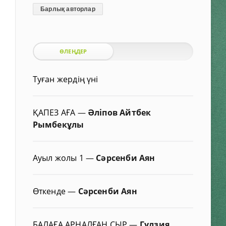
Барлық авторлар
ӨЛЕҢДЕР
Туған жердің үні
ҚАПЕЗ АҒА
—
Әліпов Айтбек
Рымбекұлы
Ауыл жолы 1
—
Сәрсенби Аян
Өткенде
—
Сәрсенби Аян
БАЛАҒА АРНАЛҒАН СЫР
—
Гүлзия