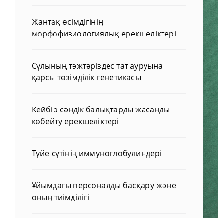
Жантақ өсімдігінің
морфофизиологиялық ерекшеліктері
Сұлының тәжтәріздес тат ауруына
қарсы төзімділік генетикасы
Кейбір сәндік балықтарды жасанды
көбейту ерекшеліктері
Түйе сүтінің иммуноглобулиндері
Ұйымдағы персоналды басқару және
оның тиімділігі