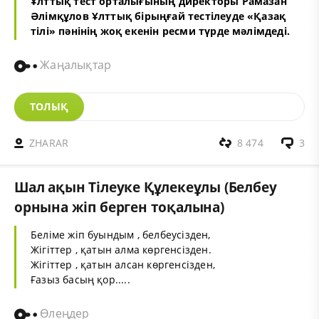
Ұлттық тест орталығының директоры Рамазан
Әлімқұлов Ұлттық бірыңғай тестілеуде «Қазақ
тілі» пәнінің жоқ екенін ресми түрде мәлімдеді.
Жаңалықтар
ТОЛЫҚ
ZHARAR
8 474
3
Шал ақын Тілеуке Құлекеұлы (Белбеу
орнына жіп берген тоқалына)
Беліме жіп буындым , белбеусізден,
Жігіттер , қатын алма көргенсізден.
Жігіттер , қатын алсан көргенсізден,
Ғазыз басың қор.....
Өлеңдер