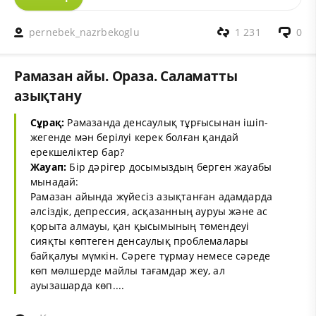
pernebek_nazrbekoglu
1 231
0
Рамазан айы. Ораза. Саламатты
азықтану
Сұрақ:
Рамазанда денсаулық тұрғысынан ішіп-
жегенде мән берілуі керек болған қандай
ерекшеліктер бар?
Жауап:
Бір дәрігер досымыздың берген жауабы
мынадай:
Рамазан айында жүйесіз азықтанған адамдарда
әлсіздік, депрессия, асқазанның ауруы және ас
қорыта алмауы, қан қысымының төмендеуі
сияқты көптеген денсаулық проблемалары
байқалуы мүмкін. Сәреге тұрмау немесе сәреде
көп мөлшерде майлы тағамдар жеу, ал
ауызашарда көп....