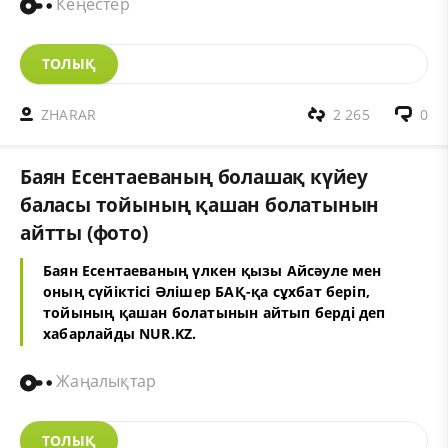
Кеңестер
ТОЛЫҚ
ZHARAR
2 265
0
Баян Есентаеваның болашақ күйеу
баласы тойының қашан болатынын
айтты (фото)
Баян Есентаеваның үлкен қызы Айсәуле мен
оның сүйіктісі Әлішер БАҚ-қа сұхбат беріп,
тойының қашан болатынын айтып берді деп
хабарлайды NUR.KZ.
Жаңалықтар
ТОЛЫҚ