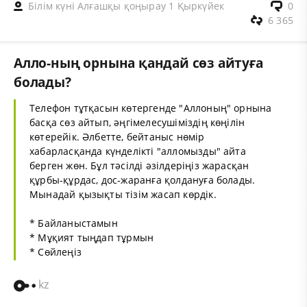
Білім күні Алғашқы қоңырау 1 Қыркүйек
0
6 365
Алло-ның орнына қандай сөз айтуға
болады?
Телефон тұтқасын көтергенде "Аллоның" орнына
басқа сөз айтып, әңгімелесушіміздің көңілін
көтерейік. Әлбетте, бейтаныс нөмір
хабарласқанда күнделікті "алломызды" айта
берген жөн. Бұл тәсілді әзілдеріңіз жарасқан
құрбы-құрдас, дос-жаранға қолдануға болады.
Мынадай қызықты тізім жасап көрдік.
* Байланыстамын
* Мұқият тыңдап тұрмын
* Сөйлеңіз
kz