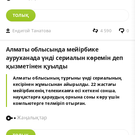
ТОЛЫҚ
Ендигой Танатова
4 590
0
Алматы облысында мейірбике
ауруханада үнді сериалын көремін деп
қызметінен қуылды
Алматы облысының тұрғыны үнді сериалының
кесірінен жұмысынан айырылды. 22 жастағы
мейірбикенің телехикаяға есі кеткені сонша,
науқастарға қараудың орнына соны көру үшін
компьютерге телміріп отырған.
Жаңалықтар