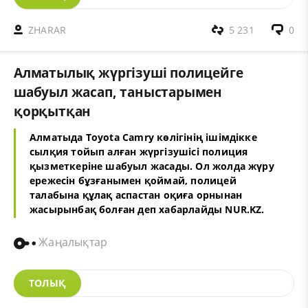
ZHARAR
5 231
0
Алматылық жүргізуші полицейге
шабуыл жасап, таныстарымен
қорқытқан
Алматыда Toyota Camry көлігінің ішімдікке
сылқия тойып алған жүргізушісі полиция
қызметкеріне шабуыл жасады. Ол жолда жүру
ережесін бұзғанымен қоймай, полицей
талабына құлақ аспастан оқиға орнынан
жасырынбақ болған деп хабарлайды NUR.KZ.
Жаңалықтар
ТОЛЫҚ