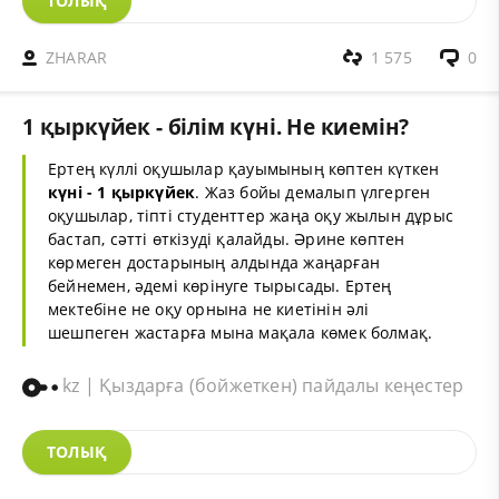
ТОЛЫҚ
ZHARAR
1 575
0
1 қыркүйек - білім күні. Не киемін?
Ертең күллі оқушылар қауымының көптен күткен
күні - 1 қыркүйек
. Жаз бойы демалып үлгерген
оқушылар, тіпті студенттер жаңа оқу жылын дұрыс
бастап, сәтті өткізуді қалайды. Әрине көптен
көрмеген достарының алдында жаңарған
бейнемен, әдемі көрінуге тырысады. Ертең
мектебіне не оқу орнына не киетінін әлі
шешпеген жастарға мына мақала көмек болмақ.
kz | Қыздарға (бойжеткен) пайдалы кеңестер
ТОЛЫҚ