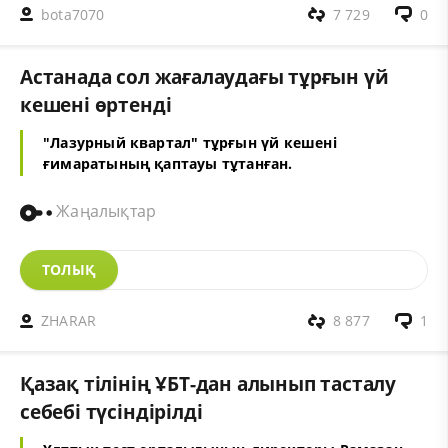
bota7070
7 729
0
Астанада сол жағалаудағы тұрғын үй
кешені өртенді
"Лазурный квартал" тұрғын үй кешені
ғимаратының қаптауы тұтанған.
Жаңалықтар
ТОЛЫҚ
ZHARAR
8 877
1
Қазақ тілінің ҰБТ-дан алынып тасталу
себебі түсіндірілді