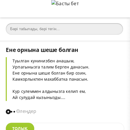
Ене орнына шеше болган
Туылган кунинизбен анашым,
Урпагынызга талим берген данасын.
Ене орнына шеше болган бир озин,
Камкорлыкпен махаббатка панасын.
Кур сулеммен алдынызга келип ем,
Ай сулудай кызынызды....
Өлеңдер
ТОЛЫҚ