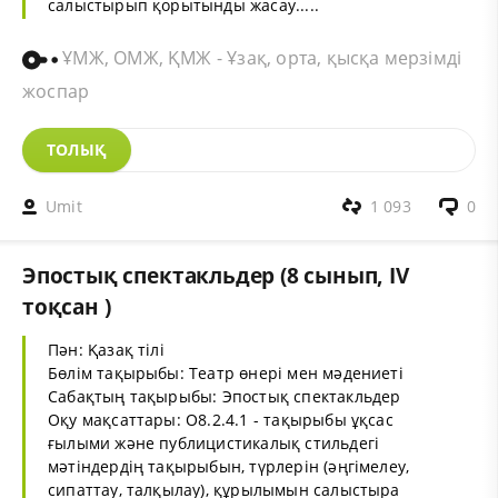
салыстырып қорытынды жасау.....
ҰМЖ, ОМЖ, ҚМЖ - Ұзақ, орта, қысқа мерзімді
жоспар
ТОЛЫҚ
Umit
1 093
0
Эпостық спектакльдер (8 сынып, IV
тоқсан )
Пән: Қазақ тілі
Бөлім тақырыбы: Театр өнері мен мәдениеті
Сабақтың тақырыбы: Эпостық спектакльдер
Оқу мақсаттары: О8.2.4.1 - тақырыбы ұқсас
ғылыми және публицистикалық стильдегі
мәтіндердің тақырыбын, түрлерін (әңгімелеу,
сипаттау, талқылау), құрылымын салыстыра