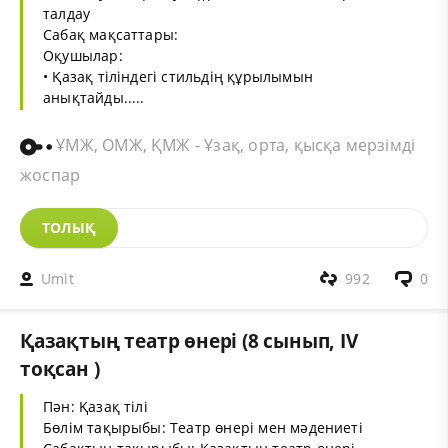
талдау
Сабақ мақсаттары:
Оқушылар:
• Қазақ тіліндегі стильдің құрылымын
анықтайды.....
ҰМЖ, ОМЖ, ҚМЖ - Ұзақ, орта, қысқа мерзімді
жоспар
ТОЛЫҚ
Umit
992
0
Қазақтың театр өнері (8 сынып, IV
тоқсан )
Пән: Қазақ тілі
Бөлім тақырыбы: Театр өнері мен мәдениеті