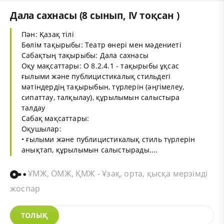
Дала сахнасы (8 сынып, IV тоқсан )
Пән: Қазақ тілі
Бөлім тақырыбы: Театр өнері мен мәдениеті
Сабақтың тақырыбы: Дала сахнасы
Оқу мақсаттары: О 8.2.4.1 - тақырыбы ұқсас
ғылыми және публицистикалық стильдегі
мәтіндердің тақырыбын, түрлерін (әңгімелеу,
сипаттау, талқылау), құрылымын салыстыра
талдау
Сабақ мақсаттары:
Оқушылар:
• ғылыми және публицистикалық стиль түрлерін
анықтап, құрылымын салыстырады....
ҰМЖ, ОМЖ, ҚМЖ - Ұзақ, орта, қысқа мерзімді
жоспар
ТОЛЫҚ