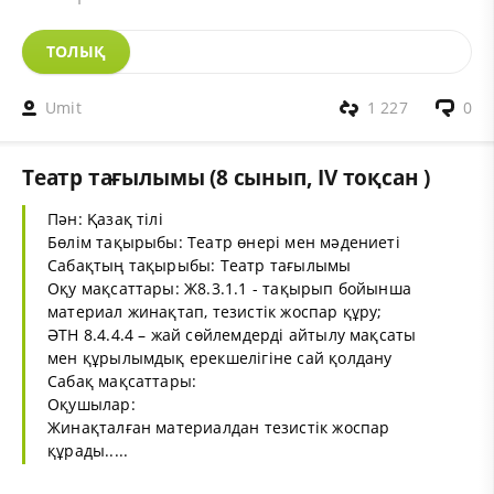
ТОЛЫҚ
Umit
1 227
0
Театр тағылымы (8 сынып, IV тоқсан )
Пән: Қазақ тілі
Бөлім тақырыбы: Театр өнері мен мәдениеті
Сабақтың тақырыбы: Театр тағылымы
Оқу мақсаттары: Ж8.3.1.1 - тақырып бойынша
материал жинақтап, тезистік жоспар құру;
ӘТН 8.4.4.4 – жай сөйлемдерді айтылу мақсаты
мен құрылымдық ерекшелігіне сай қолдану
Сабақ мақсаттары:
Оқушылар:
Жинақталған материалдан тезистік жоспар
құрады.....