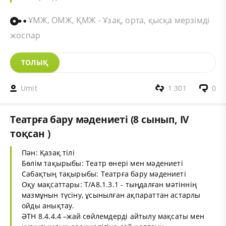
ҰМЖ, ОМЖ, ҚМЖ - Ұзақ, орта, қысқа мерзімді
жоспар
ТОЛЫҚ
Umit
1 301
0
Театрға бару мәдениеті (8 сынып, IV
тоқсан )
Пән: Қазақ тілі
Бөлім тақырыбы: Театр өнері мен мәдениеті
Сабақтың тақырыбы: Театрға бару мәдениеті
Оқу мақсаттары: Т/А8.1.3.1 - тыңдалған мәтіннің
мазмұнын түсіну, ұсынылған ақпараттан астарлы
ойды анықтау.
ӘТН 8.4.4.4 –жай сөйлемдерді айтылу мақсаты мен