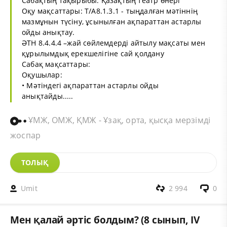
Сабақтың тақырыбы: Қазақтың театр өнері
Оқу мақсаттары: Т/А8.1.3.1 - тыңдалған мәтіннің
мазмұнын түсіну, ұсынылған ақпараттан астарлы
ойды анықтау.
ӘТН 8.4.4.4 –жай сөйлемдерді айтылу мақсаты мен
құрылымдық ерекшелігіне сай қолдану
Сабақ мақсаттары:
Оқушылар:
• Мәтіндегі ақпараттан астарлы ойды
анықтайды.....
ҰМЖ, ОМЖ, ҚМЖ - Ұзақ, орта, қысқа мерзімді
жоспар
ТОЛЫҚ
Umit
2 994
0
Мен қалай әртіс болдым? (8 сынып, IV