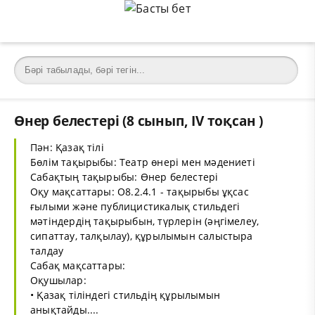
Өнер белестері (8 сынып, IV тоқсан )
Пән: Қазақ тілі
Бөлім тақырыбы: Театр өнері мен мәдениеті
Сабақтың тақырыбы: Өнер белестері
Оқу мақсаттары: О8.2.4.1 - тақырыбы ұқсас
ғылыми және публицистикалық стильдегі
мәтіндердің тақырыбын, түрлерін (әңгімелеу,
сипаттау, талқылау), құрылымын салыстыра
талдау
Сабақ мақсаттары:
Оқушылар:
• Қазақ тіліндегі стильдің құрылымын
анықтайды....