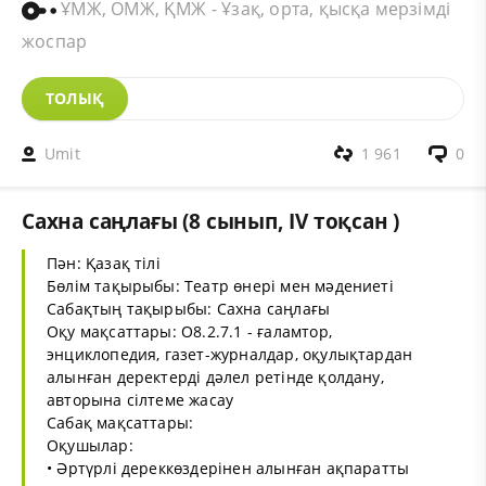
ҰМЖ, ОМЖ, ҚМЖ - Ұзақ, орта, қысқа мерзімді
жоспар
ТОЛЫҚ
Umit
1 961
0
Сахна саңлағы (8 сынып, IV тоқсан )
Пән: Қазақ тілі
Бөлім тақырыбы: Театр өнері мен мәдениеті
Сабақтың тақырыбы: Сахна саңлағы
Оқу мақсаттары: О8.2.7.1 - ғаламтор,
энциклопедия, газет-журналдар, оқулықтардан
алынған деректерді дәлел ретінде қолдану,
авторына сілтеме жасау
Сабақ мақсаттары:
Оқушылар:
• Әртүрлі дереккөздерінен алынған ақпаратты