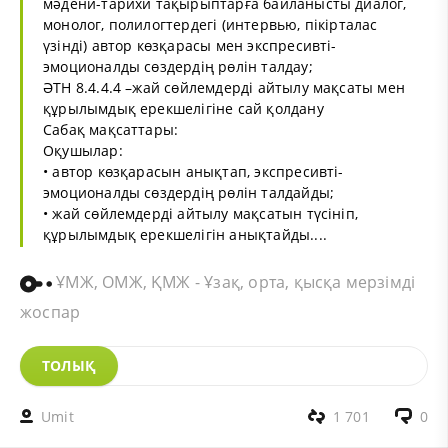
мәдени-тарихи тақырыптарға байланысты диалог,
монолог, полилогтердегі (интервью, пікірталас
үзінді) автор көзқарасы мен экспресивті-
эмоционалды сөздердің рөлін талдау;
ӘТН 8.4.4.4 –жай сөйлемдерді айтылу мақсаты мен
құрылымдық ерекшелігіне сай қолдану
Сабақ мақсаттары:
Оқушылар:
• автор көзқарасын анықтап, экспресивті-
эмоционалды сөздердің рөлін талдайды;
• жай сөйлемдерді айтылу мақсатын түсініп,
құрылымдық ерекшелігін анықтайды....
ҰМЖ, ОМЖ, ҚМЖ - Ұзақ, орта, қысқа мерзімді
жоспар
ТОЛЫҚ
Umit
1 701
0