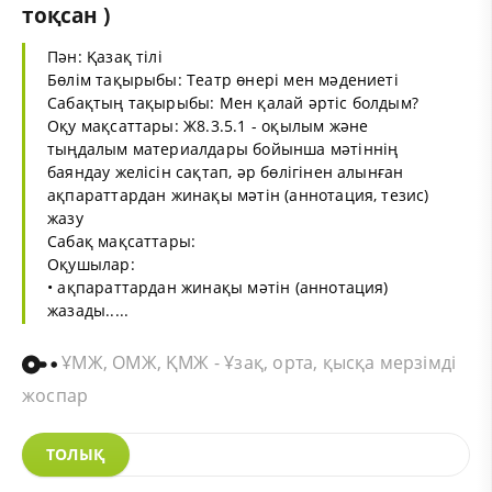
тоқсан )
Пән: Қазақ тілі
Бөлім тақырыбы: Театр өнері мен мәдениеті
Сабақтың тақырыбы: Мен қалай әртіс болдым?
Оқу мақсаттары: Ж8.3.5.1 - оқылым және
тыңдалым материалдары бойынша мәтіннің
баяндау желісін сақтап, әр бөлігінен алынған
ақпараттардан жинақы мәтін (аннотация, тезис)
жазу
Сабақ мақсаттары:
Оқушылар:
• ақпараттардан жинақы мәтін (аннотация)
жазады.....
ҰМЖ, ОМЖ, ҚМЖ - Ұзақ, орта, қысқа мерзімді
жоспар
ТОЛЫҚ