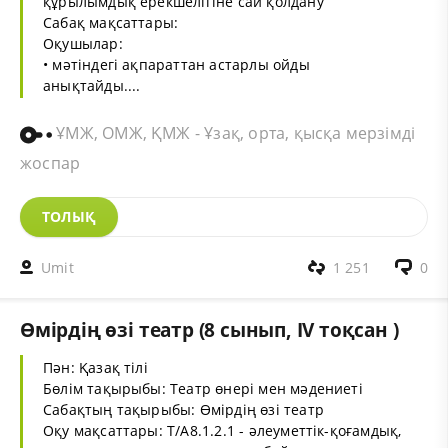
құрылымдық ерекшелігіне сай қолдану
Сабақ мақсаттары:
Оқушылар:
• мәтіндегі ақпараттан астарлы ойды
анықтайды....
ҰМЖ, ОМЖ, ҚМЖ - Ұзақ, орта, қысқа мерзімді
жоспар
ТОЛЫҚ
Umit
1 251
0
Өмірдің өзі театр (8 сынып, IV тоқсан )
Пән: Қазақ тілі
Бөлім тақырыбы: Театр өнері мен мәдениеті
Сабақтың тақырыбы: Өмірдің өзі театр
Оқу мақсаттары: Т/А8.1.2.1 - әлеуметтік-қоғамдық,