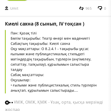
Umit
965
0
Киелі сахна (8 сынып, IV тоқсан )
Пән: Қазақ тілі
Бөлім тақырыбы: Театр өнері мен мәдениеті
Сабақтың тақырыбы: Киелі сахна
Оқу мақсаттары: О 8.2.4.1 - тақырыбы ұқсас
ғылыми және публицистикалық стильдегі
мәтіндердің тақырыбын, түрлерін (әңгімелеу,
сипаттау, талқылау), құрылымын салыстыра
талдау
Сабақ мақсаттары:
Оқушылар:
• ғылыми және публицистикалық стиль түрлерін
анықтап, құрылымын салыстырады....
ҰМЖ, ОМЖ, ҚМЖ - Ұзақ, орта, қысқа мерзімді
жоспар