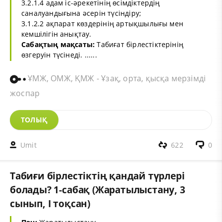
3.2.1.4 адам іс-әрекетінің өсімдіктердің
саналуандығына әсерін түсіндіру;
3.1.2.2 ақпарат көздерінің артықшылығы мен
кемшілігін анықтау.
Сабақтың мақсаты:
Табиғат бірлестіктерінің
өзгеруін түсінеді. ......
ҰМЖ, ОМЖ, ҚМЖ - Ұзақ, орта, қысқа мерзімді
жоспар
ТОЛЫҚ
Umit
622
0
Табиғи бірлестіктің қандай түрлері
болады? 1-сабақ (Жаратылыстану, 3
сынып, I тоқсан)