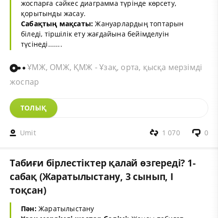
жоспарға сәйкес диаграмма түрінде көрсету,
қорытынды жасау.
Сабақтың мақсаты:
Жануарлардың топтарын
біледі, тіршілік ету жағдайына бейімделуін
түсінеді.......
ҰМЖ, ОМЖ, ҚМЖ - Ұзақ, орта, қысқа мерзімді
жоспар
ТОЛЫҚ
Umit
1 070
0
Табиғи бірлестіктер қалай өзгереді? 1-
сабақ (Жаратылыстану, 3 сынып, I
тоқсан)
Пән:
Жаратылыстану