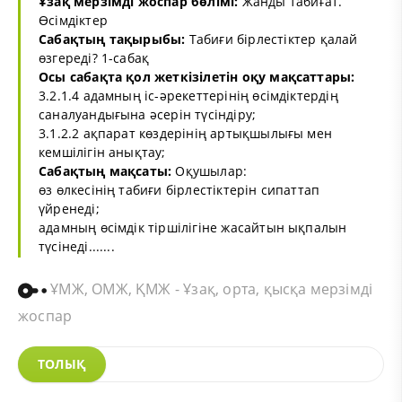
Ұзақ мерзімді жоспар бөлімі:
Жанды табиғат.
Өсімдіктер
Сабақтың тақырыбы:
Табиғи бірлестіктер қалай
өзгереді? 1-сабақ
Осы сабақта қол жеткізілетін оқу мақсаттары:
3.2.1.4 адамның іс-әрекеттерінің өсімдіктердің
саналуандығына әсерін түсіндіру;
3.1.2.2 ақпарат көздерінің артықшылығы мен
кемшілігін анықтау;
Сабақтың мақсаты:
Оқушылар:
өз өлкесінің табиғи бірлестіктерін сипаттап
үйренеді;
адамның өсімдік тіршілігіне жасайтын ықпалын
түсінеді.......
ҰМЖ, ОМЖ, ҚМЖ - Ұзақ, орта, қысқа мерзімді
жоспар
ТОЛЫҚ