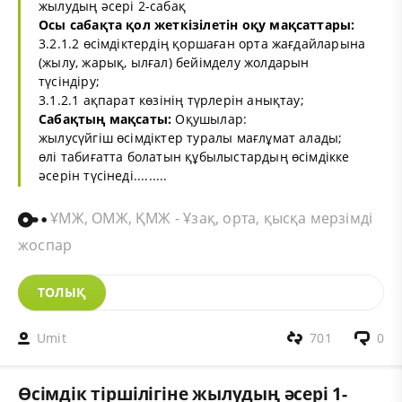
жылудың әсері 2-сабақ
Осы сабақта қол жеткізілетін оқу мақсаттары:
3.2.1.2 өсімдіктердің қоршаған орта жағдайларына
(жылу, жарық, ылғал) бейімделу жолдарын
түсіндіру;
3.1.2.1 ақпарат көзінің түрлерін анықтау;
Сабақтың мақсаты:
Оқушылар:
жылусүйгіш өсімдіктер туралы мағлұмат алады;
өлі табиғатта болатын құбылыстардың өсімдікке
әсерін түсінеді.........
ҰМЖ, ОМЖ, ҚМЖ - Ұзақ, орта, қысқа мерзімді
жоспар
ТОЛЫҚ
Umit
701
0
Өсімдік тіршілігіне жылудың әсері 1-