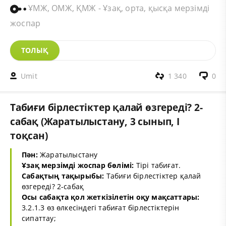
ҰМЖ, ОМЖ, ҚМЖ - Ұзақ, орта, қысқа мерзімді
жоспар
ТОЛЫҚ
Umit
1 340
0
Табиғи бірлестіктер қалай өзгереді? 2-
сабақ (Жаратылыстану, 3 сынып, I
тоқсан)
Пән:
Жаратылыстану
Ұзақ мерзімді жоспар бөлімі:
Тірі табиғат.
Сабақтың тақырыбы:
Табиғи бірлестіктер қалай
өзгереді? 2-сабақ
Осы сабақта қол жеткізілетін оқу мақсаттары:
3.2.1.3 өз өлкесіндегі табиғат бірлестіктерін
сипаттау;