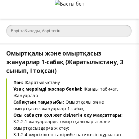
Омыртқалы және омыртқасыз
жануарлар 1-сабақ (Жаратылыстану, 3
сынып, I тоқсан)
Пән:
Жаратылыстану
Ұзақ мерзімді жоспар бөлімі:
Жанды табиғат.
Жануарлар
Сабақтың тақырыбы:
Омыртқалы және
омыртқасыз жануарлар 1-сабақ
Осы сабақта қол жеткізілетін оқу мақсаттары:
3.2.2.1 жануарларды омыртқалыларға және
омыртқасыздарға жіктеу;
3.1.2.4 жүргізілген тәжірибе нәтижесін құрылған