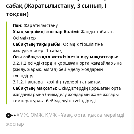
сабақ (Жаратылыстану, 3 сынып, I
тоқсан)
Пән:
Жаратылыстану
Ұзақ мерзімді жоспар бөлімі:
Жанды табиғат.
Өсімдіктер
Сабақтың тақырыбы:
Өсімдік тіршілігіне
жылудың әсері 1-сабақ
Осы сабақта қол жеткізілетін оқу мақсаттары:
3.2.1.2 өсімдіктердің қоршаған орта жағдайларына
(жылу, жарық, ылғал) бейімделу жолдарын
түсіндіру;
3.1.2.1 ақпарат көзінің түрлерін анықтау.
Сабақтың мақсаты:
Өсімдіктердің қоршаған орта
жағдайларына бейімделу жолдарын және жоғары
температураға бейімделуін түсіндіреді.........
ҰМЖ, ОМЖ, ҚМЖ - Ұзақ, орта, қысқа мерзімді
жоспар