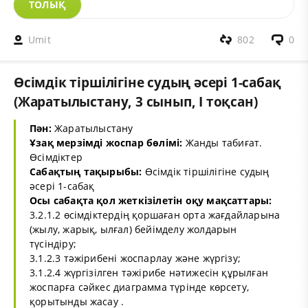
ТОЛЫҚ
Umit
802
0
Өсімдік тіршілігіне судың әсері 1-сабақ
(Жаратылыстану, 3 сынып, I тоқсан)
Пән:
Жаратылыстану
Ұзақ мерзімді жоспар бөлімі:
Жанды табиғат.
Өсімдіктер
Сабақтың тақырыбы:
Өсімдік тіршілігіне судың
әсері 1-сабақ
Осы сабақта қол жеткізілетін оқу мақсаттары:
3.2.1.2 өсімдіктердің қоршаған орта жағдайларына
(жылу, жарық, ылғал) бейімделу жолдарын
түсіндіру;
3.1.2.3 тәжірибені жоспарлау және жүргізу;
3.1.2.4 жүргізілген тәжірибе нәтижесін құрылған
жоспарға сәйкес диаграмма түрінде көрсету,
қорытынды жасау .