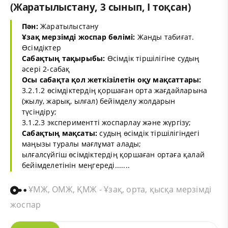
(Жаратылыстану, 3 сынып, I тоқсан)
Пән:
Жаратылыстану
Ұзақ мерзімді жоспар бөлімі:
Жанды табиғат.
Өсімдіктер
Сабақтың тақырыбы:
Өсімдік тіршілігіне судың
әсері 2-сабақ
Осы сабақта қол жеткізілетін оқу мақсаттары:
3.2.1.2 өсімдіктердің қоршаған орта жағдайларына
(жылу, жарық, ылғал) бейімделу жолдарын
түсіндіру;
3.1.2.3 экспериментті жоспарлау және жүргізу;
Сабақтың мақсаты:
судың өсімдік тіршілігіндегі
маңызы туралы мағлұмат алады;
ылғалсүйгіш өсімдіктердің қоршаған ортаға қалай
бейімделетінін меңгереді.......
ҰМЖ, ОМЖ, ҚМЖ - Ұзақ, орта, қысқа мерзімді
жоспар