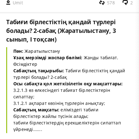
Umit
578
2
Табиғи бірлестіктің қандай түрлері
болады? 2-сабақ (Жаратылыстану, 3
сынып, I тоқсан)
Пән:
Жаратылыстану
Ұзақ мерзімді жоспар бөлімі:
Жанды табиғат.
Өсімдіктер
Сабақтың тақырыбы:
Табиғи бірлестіктің қандай
түрлері болады? 2-сабақ
Осы сабақта қол жеткізілетін оқу мақсаттары:
3.2.1.3 өз өлкесіндегі табиғат бірлестіктерін
сипаттау;
3.1.2.1 ақпарат көзінің түрлерін анықтау;
Сабақтың мақсаты:
еліміздегі табиғи
бірлестіктер жайлы түсінік алады;
табиғи бірлестіктердің ерекшеліктерін сипаттап
үйренеді.......