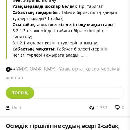
Пән:
Жаратылыстану
Ұзақ мерзімді жоспар бөлімі:
Тірі табиғат
Сабақтың тақырыбы:
Табиғи бірлестіктің қандай
түрлері болады? 1-сабақ
Осы сабақта қол жеткізілетін оқу мақсаттары:
3.2.1.3 өз өлкесіндегі табиғат бірлестіктерін
сипаттау;
3.1.2.1 ақпарат көзінің түрлерін анықтау.
Сабақтың мақсаты:
Табиғат бірлестіктерінің
негізгі түрлерін ажырата алады.......
ҰМЖ, ОМЖ, ҚМЖ - Ұзақ, орта, қысқа мерзімді
жоспар
ТОЛЫҚ
Umit
1 387
0
Өсімдік тіршілігіне судың әсері 2-сабақ