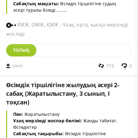
Сабақтың мақсаты:
Өсімдік тіршілігіне судың
әсері туралы біледі.........
ҰМЖ, ОМЖ, ҚМЖ - Ұзақ, орта, қысқа мерзімді
жоспар
ТОЛЫҚ
Umit
778
0
Өсімдік тіршілігіне жылудың әсері 2-
сабақ (Жаратылыстану, 3 сынып, I
тоқсан)
Пән:
Жаратылыстану
Ұзақ мерзімді жоспар бөлімі:
Жанды табиғат.
Өсімдіктер
Сабақтың тақырыбы:
Өсімдік тіршілігіне