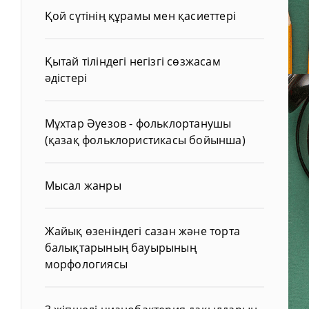
Қой сүтінің құрамы мен қасиеттері
Қытай тіліндегі негізгі сөзжасам
әдістері
Мұхтар Әуезов - фольклортанушы
(қазақ фольклористикасы бойынша)
Мысал жанры
Жайық өзеніндегі сазан және торта
балықтарының бауырының
морфологиясы