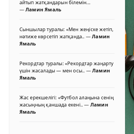
айтып жатқандарын білемін...
—
Ламин Ямаль
Сыншылар туралы: «Мен жеңіске жетіп,
нәтиже көрсетіп жатқанда..
—
Ламин
Ямаль
Рекордтар туралы: «Рекордтар жаңарту
үшін жасалады — мен осы..
—
Ламин
Ямаль
Жас ерекшелігі: «Футбол алаңына сенің
жасыңның қаншада екені..
—
Ламин
Ямаль