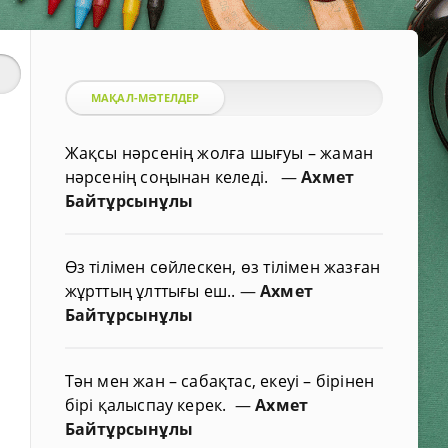
МАҚАЛ-МӘТЕЛДЕР
Жақсы нәрсенің жолға шығуы – жаман
нәрсенің соңынан келеді.
—
Ахмет
Байтұрсынұлы
Өз тілімен сөйлескен, өз тілімен жазған
жұрттың ұлттығы еш..
—
Ахмет
Байтұрсынұлы
Тән мен жан – сабақтас, екеуі – бірінен
бірі қалыспау керек.
—
Ахмет
Байтұрсынұлы