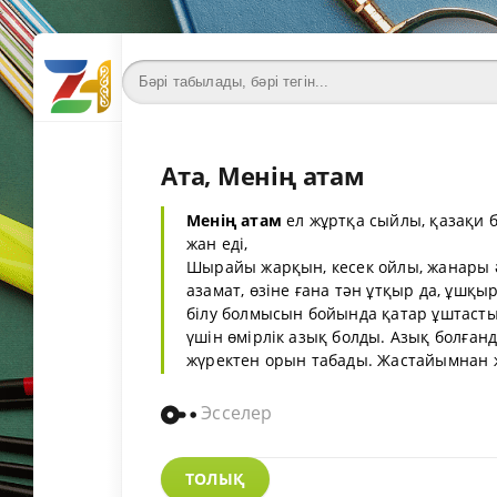
Ата, Менің атам
Менің атам
ел жұртқа сыйлы, қазақи б
жан еді,
Шырайы жарқын, кесек ойлы, жанары 
азамат, өзіне ғана тән ұтқыр да, ұш
білу болмысын бойында қатар ұштастыр
үшін өмірлік азық болды. Азық болғанд
жүректен орын табады. Жастайымнан жа
Эсселер
ТОЛЫҚ