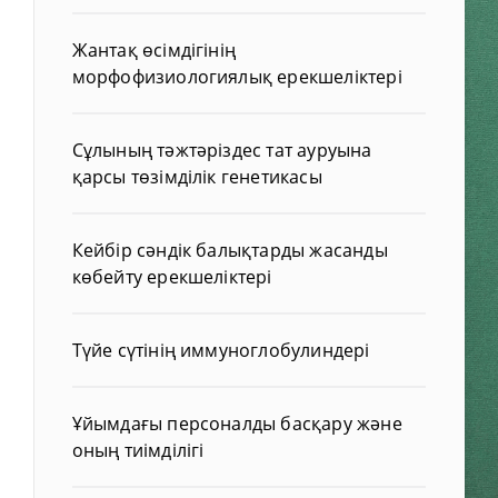
Жантақ өсімдігінің
морфофизиологиялық ерекшеліктері
Сұлының тәжтәріздес тат ауруына
қарсы төзімділік генетикасы
Кейбір сәндік балықтарды жасанды
көбейту ерекшеліктері
Түйе сүтінің иммуноглобулиндері
Ұйымдағы персоналды басқару және
оның тиімділігі