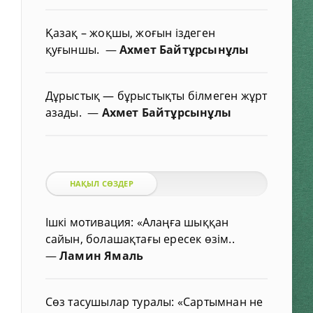
Қазақ – жоқшы, жоғын іздеген
қуғыншы.
—
Ахмет Байтұрсынұлы
Дұрыстық — бұрыстықты білмеген жұрт
азады.
—
Ахмет Байтұрсынұлы
НАҚЫЛ СӨЗДЕР
Ішкі мотивация: «Алаңға шыққан
сайын, болашақтағы ересек өзім..
—
Ламин Ямаль
Сөз тасушылар туралы: «Сартымнан не