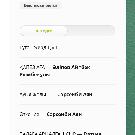
Барлық авторлар
ӨЛЕҢДЕР
Туған жердің үні
ҚАПЕЗ АҒА
—
Әліпов Айтбек
Рымбекұлы
Ауыл жолы 1
—
Сәрсенби Аян
Өткенде
—
Сәрсенби Аян
БАЛАҒА АРНАЛҒАН СЫР
—
Гүлзия