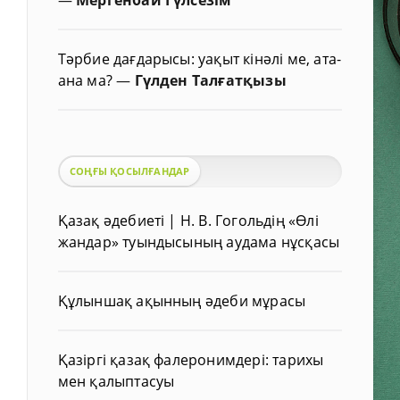
Тәрбие дағдарысы: уақыт кінәлі ме, ата-
ана ма?
—
Гүлден Талғатқызы
СОҢҒЫ ҚОСЫЛҒАНДАР
Қазақ әдебиеті | Н. В. Гогольдің «Өлі
жандар» туындысының аудама нұсқасы
Құлыншақ ақынның әдеби мұрасы
Қазіргі қазақ фалеронимдері: тарихы
мен қалыптасуы