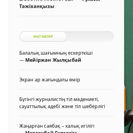
Тәжіханқызы
ӘҢГІМЕЛЕР
Балалық шағымның ескерткіші
—
Мейіржан Жылқыбай
Экран ар жағындағы өмір
Бүгінгі журналистің тіл мәдениеті,
сауаттылық әдебі және тіл шеберлігі
Жаңарған саябақ – халық игілігі
—
Мергенбай Гүлсезім