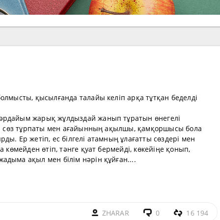
олмысты, қысылғанда талайы келіп арқа тұтқан беделді
әрдайым жарық жұлдыздай жанып тұратын өнегелі
қыр сөз тұрпаты мен ағайынның ақылшы, қамқоршысы бола
ды. Ер жетіп, ес білгелі атамның ұлағатты сөздері мен
а көмейден өтіп, тәнге қуат бермейді, көкейіңе қонып,
дыма ақыл мен білім нәрін құйған....
ZHARAR
0
16 194