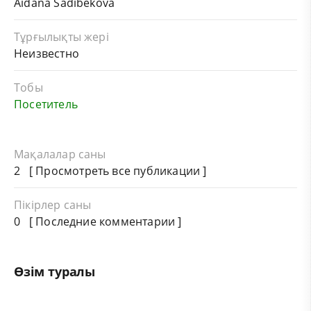
Aidana Sadibekova
Тұрғылықты жері
Неизвестно
Тобы
Посетитель
Мақалалар саны
2 [
Просмотреть все публикации
]
Пікірлер саны
0 [ Последние комментарии ]
Өзім туралы