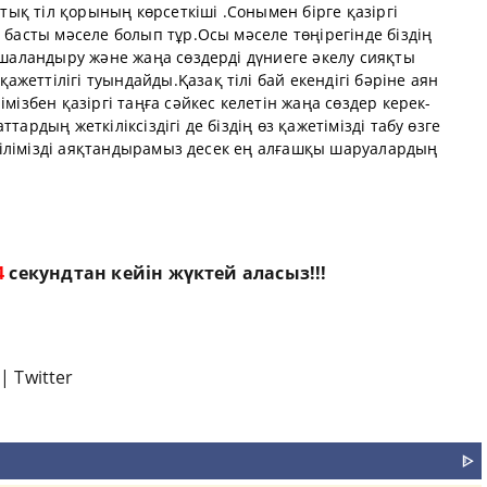
ттық тіл қорының көрсеткіші .Сонымен бірге қазіргі
 басты мәселе болып тұр.Осы мәселе төңірегінде біздің
ақшаландыру және жаңа сөздерді дүниеге әкелу сияқты
жеттілігі туындайды.Қазақ тілі бай екендігі бәріне аян
мізбен қазіргі таңға сәйкес келетін жаңа сөздер керек-
тардың жеткіліксіздігі де біздің өз қажетімізді табу өзге
н тілімізді аяқтандырамыз десек ең алғашқы шаруалардың
3
секундтан кейін жүктей аласыз!!!
|
Twitter
ᐈ