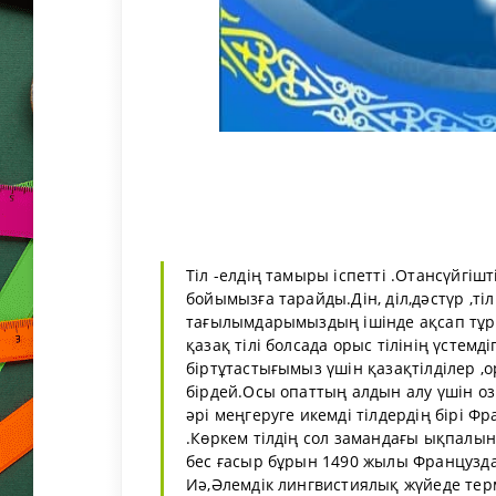
Тіл -елдің тамыры іспетті .Отансүйгіш
бойымызға тарайды.Дін, діл,дәстүр ,ті
тағылымдарымыздың ішінде ақсап тұрға
қазақ тілі болсада орыс тілінің үстем
біртұтастығымыз үшін қазақтілділер ,ор
бірдей.Осы опаттың алдын алу үшін озы
әрі меңгеруге икемді тілдердің бірі Фр
.Көркем тілдің сол замандағы ықпалын
бес ғасыр бұрын 1490 жылы Французда
Иә,Әлемдік лингвистиялық жүйеде терм