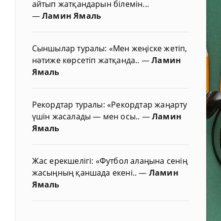
айтып жатқандарын білемін...
—
Ламин Ямаль
Сыншылар туралы: «Мен жеңіске жетіп,
нәтиже көрсетіп жатқанда..
—
Ламин
Ямаль
Рекордтар туралы: «Рекордтар жаңарту
үшін жасалады — мен осы..
—
Ламин
Ямаль
Жас ерекшелігі: «Футбол алаңына сенің
жасыңның қаншада екені..
—
Ламин
Ямаль