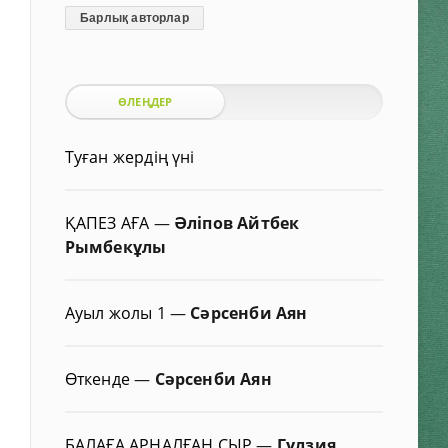
Барлық авторлар
ӨЛЕҢДЕР
Туған жердің үні
ҚАПЕЗ АҒА
—
Әліпов Айтбек
Рымбекұлы
Ауыл жолы 1
—
Сәрсенби Аян
Өткенде
—
Сәрсенби Аян
БАЛАҒА АРНАЛҒАН СЫР
—
Гүлзия