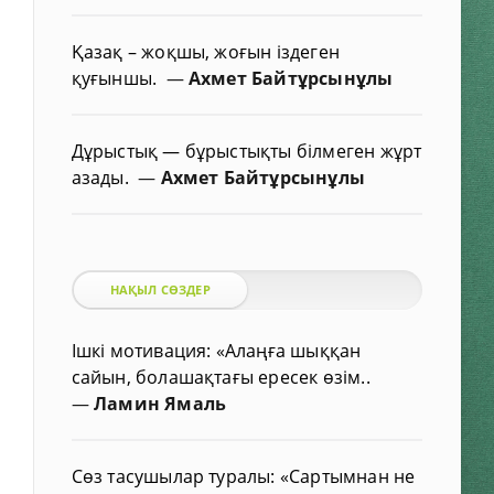
Қазақ – жоқшы, жоғын іздеген
қуғыншы.
—
Ахмет Байтұрсынұлы
Дұрыстық — бұрыстықты білмеген жұрт
азады.
—
Ахмет Байтұрсынұлы
НАҚЫЛ СӨЗДЕР
Ішкі мотивация: «Алаңға шыққан
сайын, болашақтағы ересек өзім..
—
Ламин Ямаль
Сөз тасушылар туралы: «Сартымнан не