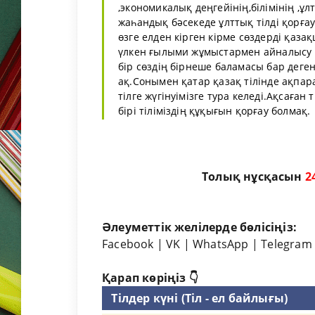
,экономикалық деңгейінің,білімінің ,ұл
жаһандық бәсекеде ұлттық тілді қорғау
өзге елден кірген кірме сөздерді қаз
үлкен ғылыми жұмыстармен айналысу қа
бір сөздің бірнеше баламасы бар дегені
ақ.Сонымен қатар қазақ тілінде ақпарат
тілге жүгінуімізге тура келеді.Ақсаға
бірі тіліміздің құқығын қорғау болмақ.
Толық нұсқасын
2
Әлеуметтік желілерде бөлісіңіз:
Facebook
|
VK
|
WhatsApp
|
Telegram
Қарап көріңіз 👇
Тілдер күні (Тіл - ел байлығы)