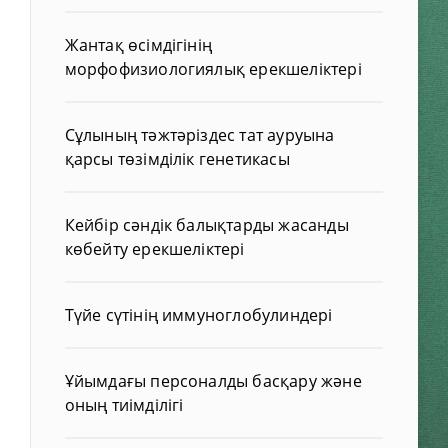
Жантақ өсімдігінің
морфофизиологиялық ерекшеліктері
Сұлының тәжтәріздес тат ауруына
қарсы төзімділік генетикасы
Кейбір сәндік балықтарды жасанды
көбейту ерекшеліктері
Түйе сүтінің иммуноглобулиндері
Ұйымдағы персоналды басқару және
оның тиімділігі