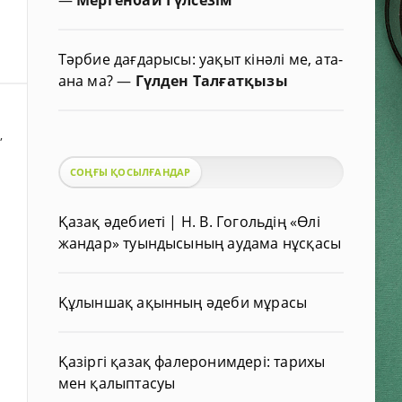
Тәрбие дағдарысы: уақыт кінәлі ме, ата-
ана ма?
—
Гүлден Талғатқызы
,
СОҢҒЫ ҚОСЫЛҒАНДАР
Қазақ әдебиеті | Н. В. Гогольдің «Өлі
жандар» туындысының аудама нұсқасы
Құлыншақ ақынның әдеби мұрасы
Қазіргі қазақ фалеронимдері: тарихы
мен қалыптасуы