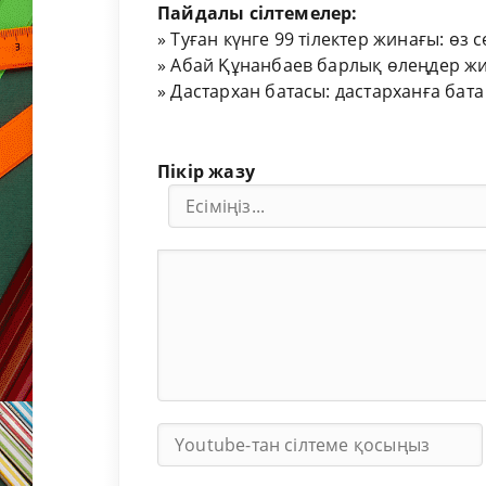
Пайдалы сілтемелер:
»
Туған күнге 99 тілектер жинағы: өз 
»
Абай Құнанбаев барлық өлеңдер жи
»
Дастархан батасы: дастарханға бата
Пікір жазу