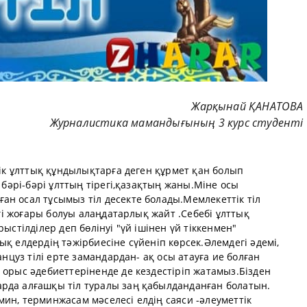
Жарқынай ҚАНАТОВА
Журналистика мамандығының 3 курс студенті
тік ұлттық құндылықтарға деген құрмет қан болып
л бәрі-бәрі ұлттың тірегі,қазақтың жаны.Міне осы
н осал тұсымыз тіл десекте болады.Мемлекеттік тіл
дігі жоғары болуы алаңдатарлық жайт .Себебі ұлттық
ыстілділер деп бөлінуі "үй ішінен үй тіккенмен"
қ елдердің тәжірбиесіне сүйеніп көрсек.Әлемдегі әдемі,
анцуз тілі ерте замандардан- ақ осы атауға ие болған
 орыс әдебиеттеріненде де кездестіріп жатамыз.Бізден
рда алғашқы тіл туралы заң қабылданданған болатын.
ин, терминжасам мәселесі елдің саяси -әлеуметтік