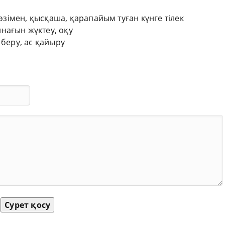
сөзімен, қысқаша, қарапайым туған күнге тілек
нағын жүктеу, оқу
 беру, ас қайыру
Сурет қосу