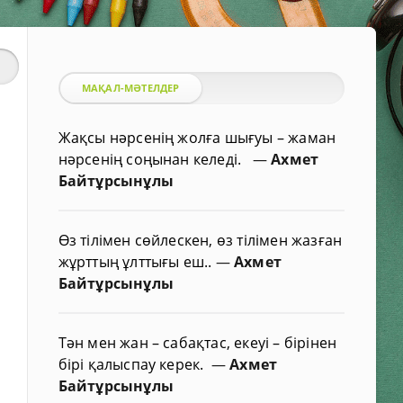
МАҚАЛ-МӘТЕЛДЕР
Жақсы нәрсенің жолға шығуы – жаман
нәрсенің соңынан келеді.
—
Ахмет
Байтұрсынұлы
Өз тілімен сөйлескен, өз тілімен жазған
жұрттың ұлттығы еш..
—
Ахмет
Байтұрсынұлы
Тән мен жан – сабақтас, екеуі – бірінен
бірі қалыспау керек.
—
Ахмет
Байтұрсынұлы