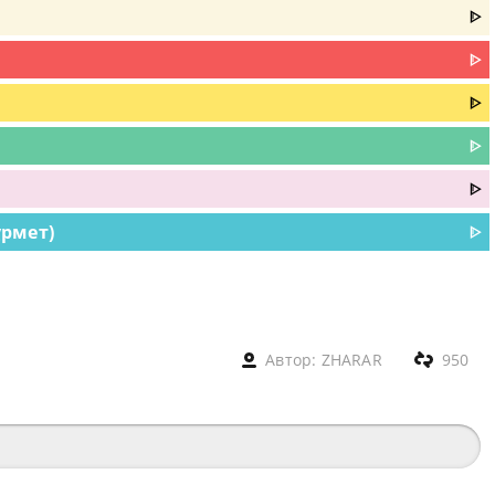
ᐈ
ᐈ
ᐈ
ᐈ
ᐈ
ұрмет)
ᐈ
Автор:
ZHARAR
950