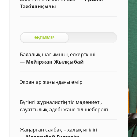
Тәжіханқызы
ӘҢГІМЕЛЕР
Балалық шағымның ескерткіші
—
Мейіржан Жылқыбай
Экран ар жағындағы өмір
Бүгінгі журналистің тіл мәдениеті,
сауаттылық әдебі және тіл шеберлігі
Жаңарған саябақ – халық игілігі
—
Мергенбай Гүлсезім