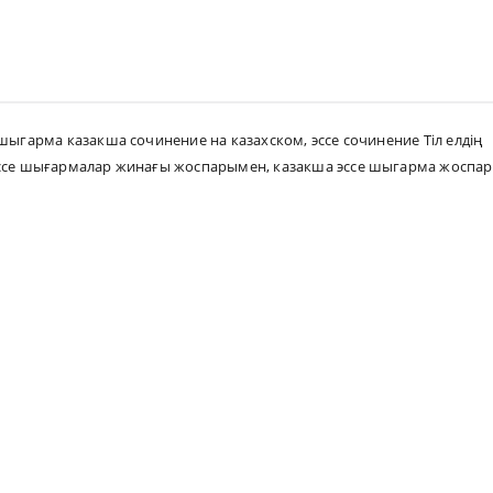
 шыгарма казакша сочинение на казахском
,
эссе сочинение Тіл елдің
ссе шығармалар жинағы жоспарымен
,
казакша эссе шыгарма жоспар