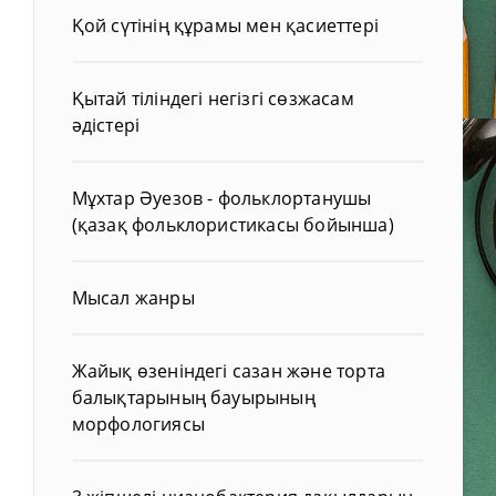
Қой сүтінің құрамы мен қасиеттері
Қытай тіліндегі негізгі сөзжасам
әдістері
Мұхтар Әуезов - фольклортанушы
(қазақ фольклористикасы бойынша)
Мысал жанры
Жайық өзеніндегі сазан және торта
балықтарының бауырының
морфологиясы