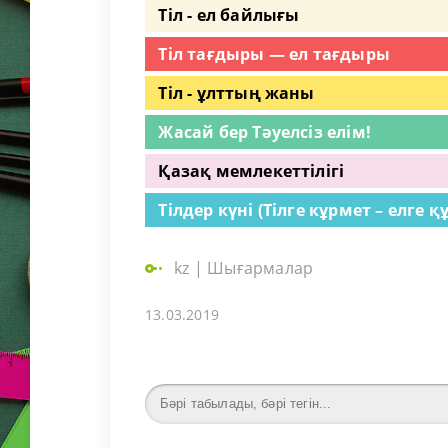
Тіл - ел байлығы
Тіл тағдыры — ел тағдыры
Тіл - ұлттың жаны
Жасай бер Тәуелсіз елім!
Қазақ мемлекеттілігі
Тілдер күні (Тілге кұрмет – елге қ
kz
|
Шығармалар
13.03.2019