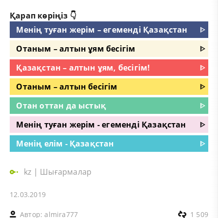
Қарап көріңіз 👇
Менің туған жерім – егеменді Қазақстан
ᐈ
Отаным – алтын ұям бесігім
ᐈ
Қазақстан – алтын ұям, бесігім!
ᐈ
Отаным – алтын бесігім
ᐈ
Отан оттан да ыстық
ᐈ
Менің туған жерім - егеменді Қазақстан
ᐈ
Менің елім - Қазақстан
ᐈ
kz
|
Шығармалар
12.03.2019
Автор:
almira777
1 509