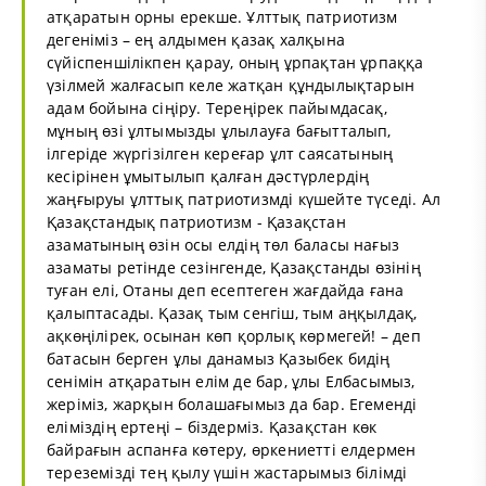
атқаратын орны ерекше. Ұлттық патриотизм
дегеніміз – ең алдымен қазақ халқына
сүйіспеншілікпен қарау, оның ұрпақтан ұрпаққа
үзілмей жалғасып келе жатқан құндылықтарын
адам бойына сіңіру. Тереңірек пайымдасақ,
мұның өзі ұлтымызды ұлылауға бағытталып,
ілгеріде жүргізілген кереғар ұлт саясатының
кесірінен ұмытылып қалған дәстүрлердің
жаңғыруы ұлттық патриотизмді күшейте түседі. Ал
Қазақстандық патриотизм - Қазақстан
азаматының өзін осы елдің төл баласы нағыз
азаматы ретінде сезінгенде, Қазақстанды өзінің
туған елі, Отаны деп есептеген жағдайда ғана
қалыптасады. Қазақ тым сенгіш, тым аңқылдақ,
ақкөңілірек, осынан көп қорлық көрмегей! – деп
батасын берген ұлы данамыз Қазыбек бидің
сенімін атқаратын елім де бар, ұлы Елбасымыз,
жеріміз, жарқын болашағымыз да бар. Егеменді
еліміздің ертеңі – біздерміз. Қазақстан көк
байрағын аспанға көтеру, өркениетті елдермен
тереземізді тең қылу үшін жастарымыз білімді