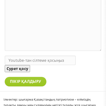
Сурет қосу
ПІКІР ҚАЛДЫРУ
Ілмектер:
шығарма Қазақстандық патриотизм – еліміздің
тұрақты дамуы мен гүлденуінің негізгі туралы эссе шыгарма