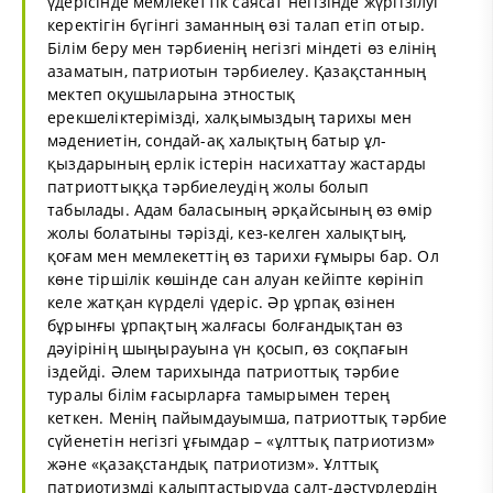
үдерісінде мемлекеттік саясат негізінде жүргізілуі
керектігін бүгінгі заманның өзі талап етіп отыр.
Білім беру мен тәрбиенің негізгі міндеті өз елінің
азаматын, патриотын тәрбиелеу. Қазақстанның
мектеп оқушыларына этностық
ерекшеліктерімізді, халқымыздың тарихы мен
мәдениетін, сондай-ақ халықтың батыр ұл-
қыздарының ерлік істерін насихаттау жастарды
патриоттыққа тәрбиелеудің жолы болып
табылады. Адам баласының әрқайсының өз өмір
жолы болатыны тәрізді, кез-келген халықтың,
қоғам мен мемлекеттің өз тарихи ғұмыры бар. Ол
көне тіршілік көшінде сан алуан кейіпте көрініп
келе жатқан күрделі үдеріс. Әр ұрпақ өзінен
бұрынғы ұрпақтың жалғасы болғандықтан өз
дәуірінің шыңырауына үн қосып, өз соқпағын
іздейді. Әлем тарихында патриоттық тәрбие
туралы білім ғасырларға тамырымен терең
кеткен. Менің пайымдауымша, патриоттық тәрбие
сүйенетін негізгі ұғымдар – «ұлттық патриотизм»
және «қазақстандық патриотизм». Ұлттық
патриотизмді қалыптастыруда салт-дәстүрлердің