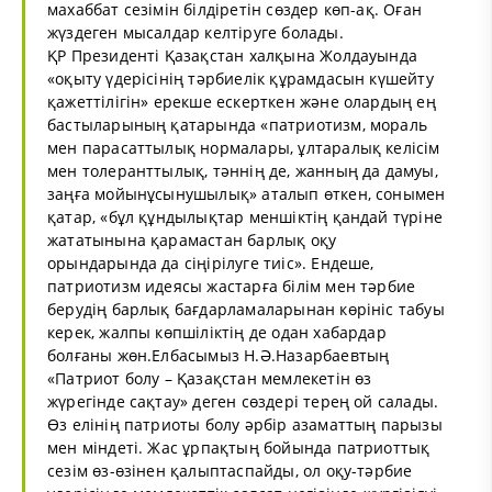
махаббат сезімін білдіретін сөздер көп-ақ. Оған
жүздеген мысалдар келтіруге болады.
ҚР Президенті Қазақстан халқына Жолдауында
«оқыту үдерісінің тәрбиелік құрамдасын күшейту
қажеттілігін» ерекше ескерткен және олардың ең
бастыларының қатарында «патриотизм, мораль
мен парасаттылық нормалары, ұлтаралық келісім
мен толеранттылық, тәннің де, жанның да дамуы,
заңға мойынұсынушылық» аталып өткен, сонымен
қатар, «бұл құндылықтар меншіктің қандай түріне
жататынына қарамастан барлық оқу
орындарында да сіңірілуге тиіс». Ендеше,
патриотизм идеясы жастарға білім мен тәрбие
берудің барлық бағдарламаларынан көрініс табуы
керек, жалпы көпшіліктің де одан хабардар
болғаны жөн.Елбасымыз Н.Ә.Назарбаевтың
«Патриот болу – Қазақстан мемлекетін өз
жүрегінде сақтау» деген сөздері терең ой салады.
Өз елінің патриоты болу әрбір азаматтың парызы
мен міндеті. Жас ұрпақтың бойында патриоттық
сезім өз-өзінен қалыптаспайды, ол оқу-тәрбие