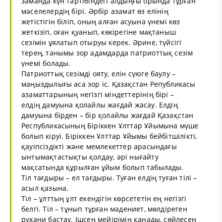
заманда күн тәртібіндегі алдыңғы орында тұрған
мәселелердің бірі. Әрбір азамат өз елінің
жетістігін біліп, оның алған асуына үнемі көз
жеткізіп, оған қуанып, көкірегіне мақтаныш
сезімін ұялатып отыруы керек. Әрине, түйсігі
терең, танымы зор адамдарда патриоттық сезім
үнемі болады.
Патриоттық сезімді ояту, елін сүюге баулу –
маңыздылығы аса зор іс. Қазақстан Републикасы
азаматтарының негізгі міндеттерінің бірі –
елдің дамуына қолайлы жағдай жасау. Елдің
дамуына бірден – бір қолайлы жағдай Қазақстан
Республикасының Біріккен Ұлттар Ұйымына мүше
болып кіруі. Біріккен Ұлттар Ұйымы бейбітшілікті,
қауіпсіздікті және мемлекеттер арасындағы
ынтымақтастықты қолдау, әрі нығайту
мақсатында құрылған ұйым болып табылады.
Тіл тағдыры – ел тағдыры. Туған елдің туған тілі –
асыл қазына.
Тіл – ұлттың ұлт екендігін көрсететін ең негізгі
белгі. Тіл – тұнып тұрған мәдениет, мөлдіреген
рухани бастау. Ішсең мейірімің қанады, сөйлесең