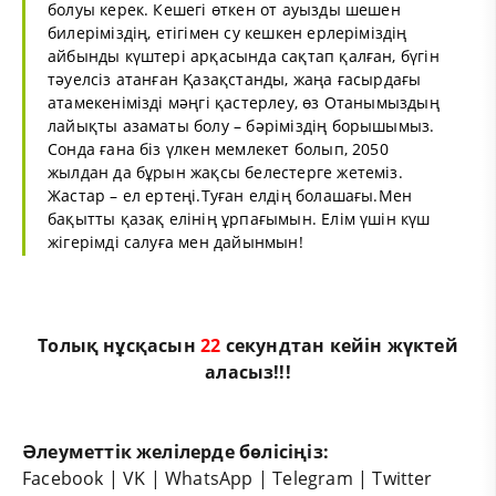
болуы керек. Кешегі өткен от ауызды шешен
билеріміздің, етігімен су кешкен ерлеріміздің
айбынды күштері арқасында сақтап қалған, бүгін
тәуелсіз атанған Қазақстанды, жаңа ғасырдағы
атамекенімізді мәңгі қастерлеу, өз Отанымыздың
лайықты азаматы болу – бәріміздің борышымыз.
Сонда ғана біз үлкен мемлекет болып, 2050
жылдан да бұрын жақсы белестерге жетеміз.
Жастар – ел ертеңі.Туған елдің болашағы.Мен
бақытты қазақ елінің ұрпағымын. Елім үшін күш
жігерімді салуға мен дайынмын!
Толық нұсқасын
22
секундтан кейін жүктей
аласыз!!!
Әлеуметтік желілерде бөлісіңіз:
Facebook
|
VK
|
WhatsApp
|
Telegram
|
Twitter