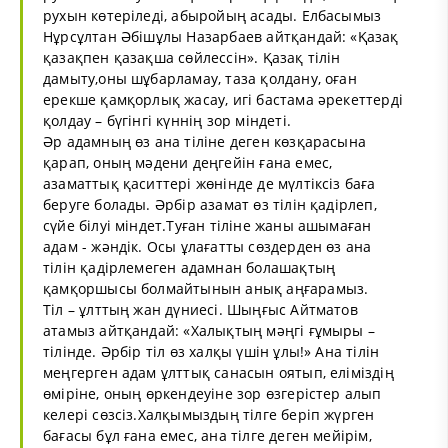
рухын көтеріледі, абыройың асады. Елбасымыз
Нұрсұлтан Әбішұлы Назарбаев айтқандай: «Қазақ
қазақпен қазақша сөйлессін». Қазақ тілін
дамыту,оны шұбарламау, таза қолдану, оған
ерекше қамқорлық жасау, игі бастама әрекеттерді
қолдау – бүгінгі күннің зор міндеті.
Әр адамның өз ана тіліне деген көзқарасына
қарап, оның мәдени деңгейін ғана емес,
азаматтық қаситтері жөнінде де мүлтіксіз баға
беруге болады. Әрбір азамат өз тілін қадірлеп,
сүйе білуі міндет.Туған тіліне жаны ашымаған
адам - жәндік. Осы ұлағатты сөздерден өз ана
тілін қадірлемеген адамнан болашақтың
қамқоршысы болмайтынын анық аңғарамыз.
Тіл – ұлттың жан дүниесі. Шыңғыс Айтматов
атамыз айтқандай: «Халықтың мәңгі ғұмыры –
тілінде. Әрбір тіл өз халқы үшін ұлы!» Ана тілін
меңгерген адам ұлттық санасын оятып, еліміздің
өміріне, оның өркендеуіне зор өзгерістер алып
келері сөзсіз.Халқымыздың тілге беріп жүрген
бағасы бұл ғана емес, ана тілге деген мейірім,