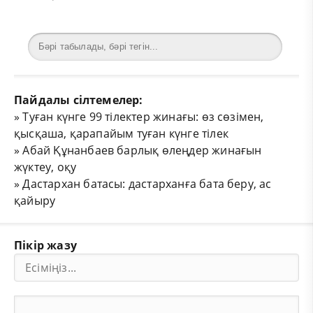
Пайдалы сілтемелер:
»
Туған күнге 99 тілектер жинағы: өз сөзімен,
қысқаша, қарапайым туған күнге тілек
»
Абай Құнанбаев барлық өлеңдер жинағын
жүктеу, оқу
»
Дастархан батасы: дастарханға бата беру, ас
қайыру
Пікір жазу