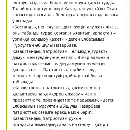
ел тәуелсіздігі, ел бірлігі үшін жауға қарсы тұрды.
Талай жастар туған жері Қазақстан үшін Ұлы Отан
соғысында, ызғарлы Желтоқсан оқиғасында қазаға
ұшырады.
«Бостандық пен тәуелсіздікті жеңіп алу жеткіліксіз,
оны табанды түрде қорғап, нығайтып, ұрпақтан –
ұрпаққа қалдыру қажет», - деген Елбасымыз
Нұрсұлтан Әбішұлы Назарбаев.
Қазақстандық патриотизм – еліміздің тұрақты
дамуы мен гүлденуінің негізгі . Әрбір адамның
патриоттық сезімі – елдің дамуына өз үлесін
қосары сөзсіз. Патриоттық тәрбие – елді,
мемлекетті өркендетудің қайнар көзі болып
табылады.
«Қазақстанның патриоттық қасиеттерінің
қалыптасуына қамқорлық жасау – менің
презенттік те, презиндеттік те парызым», - деген
Елбасымыз Нұрсұлтан Әбішұлы Назарбаев
патриоттық сезімге ерекше мән беріп.
Қазақстандық патриотизм рухын
отандастарымыздың санасына сіңіру – қазіргі