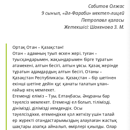
Сабитов Олжас
9 сынып, «Әл-Фараби» мектеп-лицей
Петропавл қаласы
Жетекшісі: Шакенова З. М.
Ортақ Отан – Қазақстан!
Отан – адамның туып өскен жері, туған –
туысқандарымен, жақындарымен бірге тұратын
атамекені, алтын бесігі, алтын ұясы. Қазақ жерінде
тұратын адамдардың алтын бесігі, Отаны –
Қазақстан Республикасы. Қазақстан – бір шетінен
екінші шетіне дейін құс қанаты талатын ұлан–
ғайыр кең мемлекет.
Егеменді еліміз – Туы, Елтаңбасы, Әнұраны бар
тәуелсіз мемлекет. Егеменді ел болып, тілімізді,
дінімізді, ділімізді иемдендік. Осы
тәуелсіздікке, егемендікке қол жеткізу үшін талай
ер жүректі отандастарымыздың алаулаған жастық
шақтары азапқа айналып, өмірлері қиылды. Олар