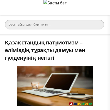
Қазақстандық патриотизм –
еліміздің тұрақты дамуы мен
гүлденуінің негізгі