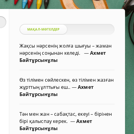
МАҚАЛ-МӘТЕЛДЕР
Жақсы нәрсенің жолға шығуы – жаман
нәрсенің соңынан келеді.
—
Ахмет
Байтұрсынұлы
Өз тілімен сөйлескен, өз тілімен жазған
жұрттың ұлттығы еш..
—
Ахмет
Байтұрсынұлы
Тән мен жан – сабақтас, екеуі – бірінен
бірі қалыспау керек.
—
Ахмет
Байтұрсынұлы