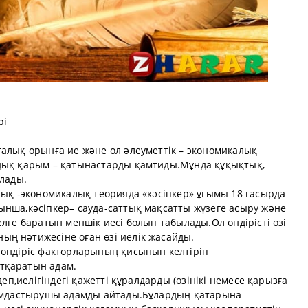
рі
талық орынға ие және ол әлеуметтік – экономикалық
мдық қарым – қатынастарды қамтиды.Мұнда құқықтық,
алады.
лық -экономикалық теорияда «кәсіпкер» ұғымы 18 ғасырда
ынша,кәсіпкер– сауда-саттық мақсатты жүзеге асыру және
елге баратын меншік иесі болып табылады.Ол өндірісті өзі
ң нәтижесіне оған өзі иелік жасайды.
 өндіріс факторларының қисынын келтіріп
тқаратын адам.
деп,иелігіндегі қажетті құралдарды (өзінікі немесе қарызға
йымдастырушы адамды айтады.Бұлардың қатарына