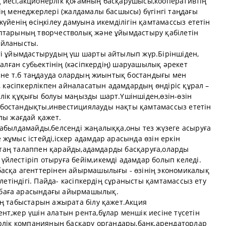
 иесі,акционерлік қоғамның басқарушысы,кооперативтің
ің менеджерлері (жалдамалы басшысы) бүгінгі таңдағы
жүйенің өсіңкілеу дамуына икемділігін қамтамассыз ететін
оптарының творчестволық және ұйымдастыру қабілетін
айланысты.
ті ұйымдастырудың үш шарты айтылып жүр.Біріншіден,
талған субьектінің (кәсіпкердің) шаруашылық әрекет
және т.б таңдауда олардың жиынтық бостандығы мен
, кәсіпкерлікпен айналасатын адамдардың өндіріс құрал –
лік құқығы болуы маңызды шарт.Үшіншіден,өзін-өзін
бостандықты,инвестициялауды нақты қамтамассыз ететін
лы жағдай қажет.
қабылдамайды,белсенді жаңалыққа,оны тез жүзеге асыруға
жұмыс істейді,іскер адамдар арасында өзін еркін
 қатаң талаппен қарайды,адамдарды басқаруға,оларды
йлестіріп отыруға бейім,икемді адамдар болып келеді.
асқа агенттерінен айырмашылығы - өзінің экономикалық
ілетіндігі. Пайда- кәсіпкердің сұранысты қамтамассыз ету
баға арасындағы айырмашылық.
ің табыстарын ажырата білу қажет.Акция
т,жер үшін алатын рента,бұлар меншік иесіне түсетін
ерлік компанияның басқару органдары,банк,арендаторлар