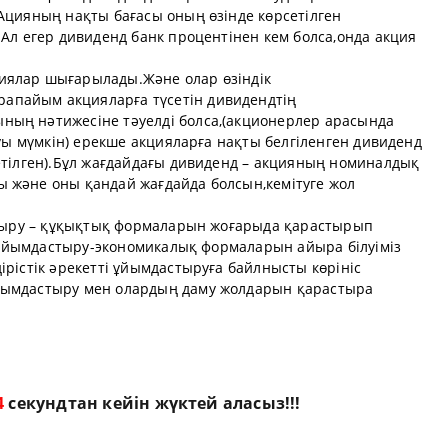
Ацияның нақты бағасы оның өзінде көрсетілген
.Ал егер дивиденд банк процентінен кем болса,онда акция
иялар шығарылады.Және олар өзіндік
пайым акцияларға түсетін дивидендтің
ның нәтижесіне тәуелді болса,(акционерлер арасында
луы мүмкін) ерекше акцияларға нақты белгіленген дивиденд
етілген).Бұл жағдайдағы дивиденд – акцияның номиналдық
 және оны қандай жағдайда болсын,кемітуге жол
астыру – құқықтық формаларын жоғарыда қарастырып
ің ұйымдастыру-экономикалық формаларын айыра білуіміз
ірістік әрекетті ұйымдастыруға байлнысты көрініс
йымдастыру мен олардың даму жолдарын қарастыра
3
секундтан кейін жүктей аласыз!!!