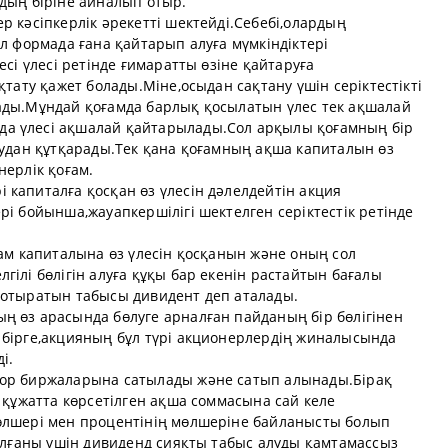
дың біріне айналып отыр.
р кәсіпкерлік әрекетті шектейді.Себебі,олардың
ол формада ғана қайтарып алуға мүмкіндіктері
есі үлесі ретінде ғимаратты өзіне қайтаруға
қтату қажет болады.Міне,осыдан сақтану үшін серіктестікті
ады.Мұндай қоғамда барлық қосылатын үлес тек ақшалай
а үлесі ақшалай қайтарылады.Сол арқылы қоғамның бір
тудан құтқарады.Тек қана қоғамның ақша капиталын өз
нерлік қоғам.
капиталға қосқан өз үлесін дәлелдейтін акция
рі бойынша,жауапкершілігі шектелген серіктестік ретінде
ғам капиталына өз үлесін қосқанын және оның сол
гілі бөлігін алуға құқы бар екенін растайтын бағалы
 отыратын табысы дивидент деп аталады.
ң өз арасында бөлуге арналған пайданың бір бөлігінен
 бірге,акцияның бұл түрі акционерлердің жиналысында
і.
қор биржаларына сатылады және сатып алынады.Бірақ
ы құжатта көрсетілген ақша соммасына сай келе
өлшері мен процентінің мөлшеріне байланысты болып
салғаны үшін дивиденд сияқты табыс алуды қамтамассыз