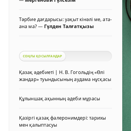
Тәрбие дағдарысы: уақыт кінәлі ме, ата-
ана ма?
—
Гүлден Талғатқызы
СОҢҒЫ ҚОСЫЛҒАНДАР
Қазақ әдебиеті | Н. В. Гогольдің «Өлі
жандар» туындысының аудама нұсқасы
Құлыншақ ақынның әдеби мұрасы
Қазіргі қазақ фалеронимдері: тарихы
мен қалыптасуы