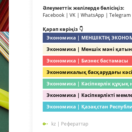
Әлеуметтік желілерде бөлісіңіз:
Facebook
|
VK
|
WhatsApp
|
Telegram
Қарап көріңіз 👇
Экономика | МЕНШІКТІҢ ЭКОН
Экономика | Меншік мәні қатын
Экономика | Бизнес бастамасы
Экономикалық басқарудағы кәсі
Экономика | Кәсіпкерлік құқық н
Экономика | Кәсіпкерлікті мемл
Экономика | Қазақстан Республ
kz
|
Рефераттар