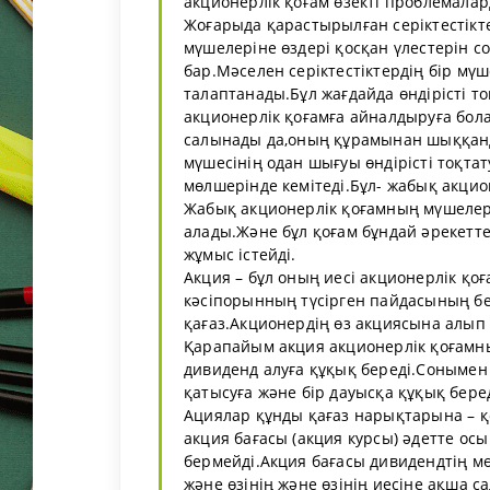
акционерлік қоғам өзекті проблемалар
Жоғарыда қарастырылған серіктестікте
мүшелеріне өздері қосқан үлестерін с
бар.Мәселен серіктестіктердің бір мүш
талаптанады.Бұл жағдайда өндірісті то
акционерлік қоғамға айналдыруға бол
салынады да,оның құрамынан шыққанд
мүшесінің одан шығуы өндірісті тоқта
мөлшерінде кемітеді.Бұл- жабық акцио
Жабық акционерлік қоғамның мүшелері 
алады.Және бұл қоғам бұндай әрекетте
жұмыс істейді.
Акция – бұл оның иесі акционерлік қо
кәсіпорынның түсірген пайдасының бел
қағаз.Акционердің өз акциясына алып
Қарапайым акция акционерлік қоғамны
дивиденд алуға құқық береді.Сонымен
қатысуға және бір дауысқа құқық беред
Ациялар құнды қағаз нарықтарына – 
акция бағасы (акция курсы) әдетте ос
бермейді.Акция бағасы дивидендтің м
және өзінің және өзінің иесіне ақша 