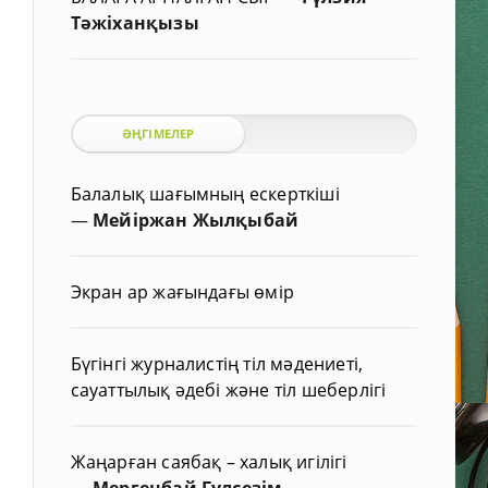
Тәжіханқызы
ӘҢГІМЕЛЕР
Балалық шағымның ескерткіші
—
Мейіржан Жылқыбай
Экран ар жағындағы өмір
Бүгінгі журналистің тіл мәдениеті,
сауаттылық әдебі және тіл шеберлігі
Жаңарған саябақ – халық игілігі
—
Мергенбай Гүлсезім