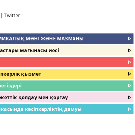
|
Twitter
ОМИКАЛЫҚ МӘНІ ЖӘНЕ МАЗМҰНЫ
ᐈ
астары мағынасы иесі
ᐈ
ᐈ
пкерлік қызмет
ᐈ
егіздері
ᐈ
екеттік қолдау мен қорғау
ᐈ
икасында кәсіпкерліктің дамуы
ᐈ