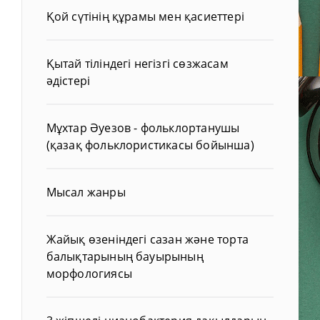
Қой сүтінің құрамы мен қасиеттері
Қытай тіліндегі негізгі сөзжасам
әдістері
Мұхтар Әуезов - фольклортанушы
(қазақ фольклористикасы бойынша)
Мысал жанры
Жайық өзеніндегі сазан және торта
балықтарының бауырының
морфологиясы