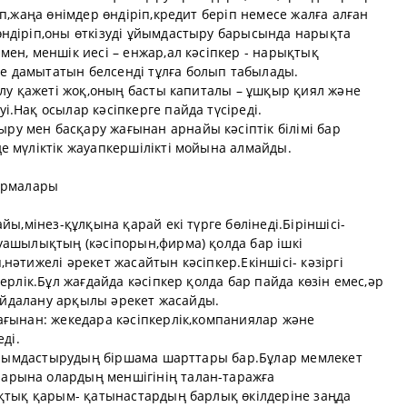
п,жаңа өнімдер өндіріп,кредит беріп немесе жалға алған
ндіріп,оны өткізуді ұйымдастыру барысында нарықта
ен, меншік иесі – енжар,ал кәсіпкер - нарықтық
 дамытатын белсенді тұлға болып табылады.
олу қажеті жоқ,оның басты капиталы – ұшқыр қиял және
.Нақ осылар кәсіпкерге пайда түсіреді.
 мен басқару жағынан арнайы кәсіптік білімі бар
е мүліктік жауапкершілікті мойына алмайды.
формалары
йы,мінез-құлқына қарай екі түрге бөлінеді.Біріншісі-
уашылықтың (кәсіпорын,фирма) қолда бар ішкі
әтижелі әрекет жасайтын кәсіпкер.Екіншісі- кәзіргі
ерлік.Бұл жағдайда кәсіпкер қолда бар пайда көзін емес,әр
пайдалану арқылы әрекет жасайды.
ағынан: жекедара кәсіпкерлік,компаниялар және
ді.
і ұйымдастырудың біршама шарттары бар.Бұлар мемлекет
рына олардың меншігінің талан-таражға
ықтық қарым- қатынастардың барлық өкілдеріне заңда