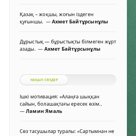
Қазақ – жоқшы, жоғын іздеген
қуғыншы.
—
Ахмет Байтұрсынұлы
Дұрыстық — бұрыстықты білмеген жұрт
азады.
—
Ахмет Байтұрсынұлы
НАҚЫЛ СӨЗДЕР
Ішкі мотивация: «Алаңға шыққан
сайын, болашақтағы ересек өзім..
—
Ламин Ямаль
Сөз тасушылар туралы: «Сартымнан не