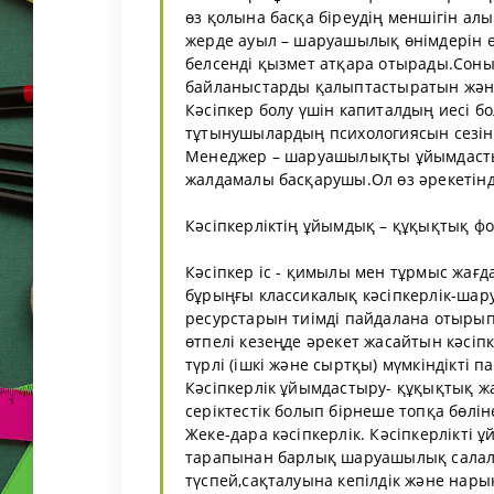
өз қолына басқа біреудің меншігін алы
жерде ауыл – шаруашылық өнімдерін ө
белсенді қызмет атқара отырады.Соным
байланыстарды қалыптастыратын және
Кәсіпкер болу үшін капиталдың иесі б
тұтынушылардың психологиясын сезінуі
Менеджер – шаруашылықты ұйымдастыру
жалдамалы басқарушы.Ол өз әрекетінд
Кәсіпкерліктің ұйымдық – құқықтық 
Кәсіпкер іс - қимылы мен тұрмыс жағда
бұрыңғы классикалық кәсіпкерлік-шар
ресурстарын тиімді пайдалана отырып,н
өтпелі кезеңде әрекет жасайтын кәсіпк
түрлі (ішкі және сыртқы) мүмкіндікті 
Кәсіпкерлік ұйымдастыру- құқықтық ж
серіктестік болып бірнеше топқа бөліне
Жеке-дара кәсіпкерлік. Кәсіпкерлікт
тарапынан барлық шаруашылық салала
түспей,сақталуына кепілдік және нар