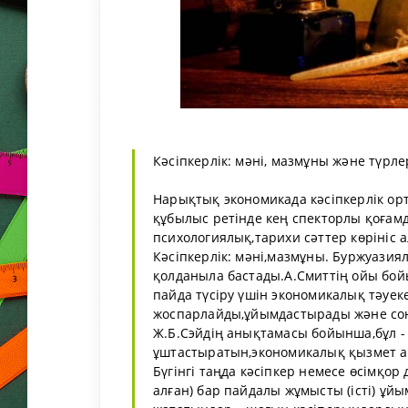
Кәсіпкерлік: мәні, мазмұны және түрле
Нарықтық экономикада кәсіпкерлік ор
құбылыс ретінде кең спекторлы қоға
психологиялық,тарихи сәттер көрініс 
Кәсіпкерлік: мәні,мазмұны. Буржуазия
қолданыла бастады.А.Смиттің ойы бой
пайда түсіру үшін экономикалық тәуек
жоспарлайды,ұйымдастырады және соны
Ж.Б.Сэйдің анықтамасы бойынша,бұл -
ұштастыратын,экономикалық қызмет а
Бүгінгі таңда кәсіпкер немесе өсімқор 
алған) бар пайдалы жұмысты (істі) ұ