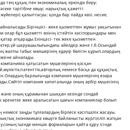
да тең құқық пен экономикалық еркіндік беру;
секе тәртібіне көшу; нарықтық қажетті
үйелері) қалыптасуы; қолда бар пайда көзі, несие,
 айналысады.Біріншісі- жеке қызметпен жұмыс уақытынан
и олар бұл қызметті өзінің істейтін кәсіпорындары мен
атар атқарады.Екіншісі- тек жеке қызметпен
ектер,үй шаруашылығындағы әйелдер және т.б.Осындай
ң жалпы табыс мөлшерінің едәуір бөлігін құрып,олардың
көзіне айналады.
 компанияға қатысатын мүшелерінің қосқан
мүліктік,патенттік,авторлық немесе басқа да құқықтық
мкін.Олардың барлығында компания мүшелерінің өзара
ады.Сөйтіп компания капиталында оның әрбір мүшесінің
лы және оның құрамынан шыққан кезінде сондай
ік әрекетке жеке аралысатын шағын компаниялар болып
ң немесе заңды тұлғалардың бірлесе кәсіпшілік жасауы.
арықтық экономикаға көшуге байланысты жүргізіліп жатқан
,соның ішінде меншік формаларын қайта құру ісінде