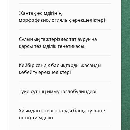
Жантақ өсімдігінің
морфофизиологиялық ерекшеліктері
Сұлының тәжтәріздес тат ауруына
қарсы төзімділік генетикасы
Кейбір сәндік балықтарды жасанды
көбейту ерекшеліктері
Түйе сүтінің иммуноглобулиндері
Ұйымдағы персоналды басқару және
оның тиімділігі