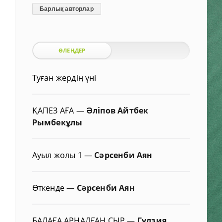
Барлық авторлар
ӨЛЕҢДЕР
Туған жердің үні
ҚАПЕЗ АҒА
—
Әліпов Айтбек
Рымбекұлы
Ауыл жолы 1
—
Сәрсенби Аян
Өткенде
—
Сәрсенби Аян
БАЛАҒА АРНАЛҒАН СЫР
—
Гүлзия