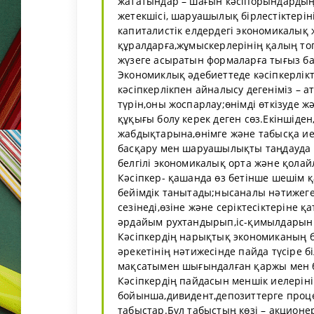
жататындар – шағын кәсіпорындардың
жетекшісі, шаруашылық бірлестіктерін
капиталистік елдердегі экономикалық 
құралдарға,жұмыскерлерінің қалың т
жүзеге асыратын формаларға тығыз б
Экономиклық әдебиеттеде кәсіпкерлік
кәсіпкерлікпен айналысу дегеніміз – а
түрін,оны жоспарлау;өнімді өткізуде 
құқығы болу керек деген сөз.Екіншіден
жабдықтарына,өнімге және табысқа ие
басқару мен шаруашылықты таңдауда 
белгілі экономикалық орта және қолай
Кәсіпкер- қашанда өз бетінше шешім 
бейімдік танытады;нысаналы нәтижеге 
сезінеді,өзіне және серіктесіктеріне
әрдайым рухтандырып,іс-қимылдарын ү
Кәсіпкердің нарықтық экономиканың б
әрекетінің нәтижесінде пайда түсіре б
мақсатымен шығындалған қаржы мен 
Кәсіпкердің пайдасын меншік иелерін
бойынша,дивидент,депозиттерге процен
табыстар.Бұл табыстың көзі – акцион