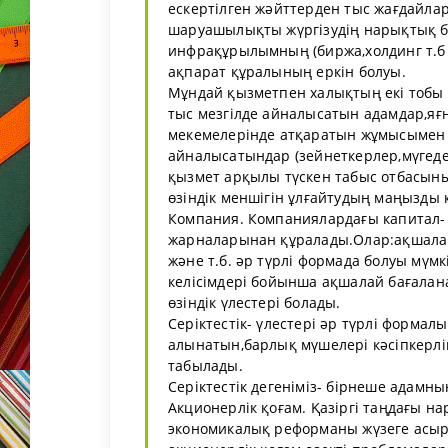
ескертілген жәйттерден тыс жағдайлар
шаруашылықты жүргізудің нарықтық бә
инфрақұрылымның (биржа,холдинг т.б ж
ақпарат құралының еркін болуы.
Мұндай қызметпен халықтың екі тобы
тыс мезгілде айналысатын адамдар,яғн
мекемелерінде атқаратын жұмысымен қ
айналысатындар (зейнеткерлер,мүгед
қызмет арқылы түскен табыс отбасыны
өзіндік меншігін ұлғайтудың маңызды 
Компания. Компаниялардағы капитал-
жарналарынан құралады.Олар:ақшалай,
және т.б. әр түрлі формада болуы мү
келісімдері бойынша ақшалай бағалан
өзіндік үлестері болады.
Серіктестік- үлестері әр түрлі форма
алынатын,барлық мүшелері кәсіпкерл
табылады.
Серіктестік дегеніміз- бірнеше адамны
Акционерлік қоғам. Қазіргі таңдағы н
экономикалық реформаны жүзеге асыру