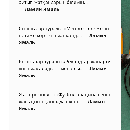
айтып жатқандарын білемін...
—
Ламин Ямаль
Сыншылар туралы: «Мен жеңіске жетіп,
нәтиже көрсетіп жатқанда..
—
Ламин
Ямаль
Рекордтар туралы: «Рекордтар жаңарту
үшін жасалады — мен осы..
—
Ламин
Ямаль
Жас ерекшелігі: «Футбол алаңына сенің
жасыңның қаншада екені..
—
Ламин
Ямаль