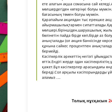
ете алатын ақша сомасына сай келеді.
мөлшердегіден көтеріңкі болуы мүмкін
бағасының төмен болуы мүмкін.
Қарапайым акциядан тыс ерекшке акц
айырмашылықтармен сипатталады.Қара
мөлшері,біріншіден,шаруашылық жылы
бөлінетін пайда бірде көп,бірде аз бо
анықталады (ол акция банкісінде көрс
құнына сәйкес процентпен анықталады
бермейді.
Кәсіпкерлік әрекеттің негізгі ұйымд
өттік.Ендігі жерде одан кәсіпекрлікт
қажет.Бұл кәсіпкерлер арасындағы өнд
береді.Сол арқылы кәсіпорындарды ұ
аламыз ....
Толық нұсқасын
2