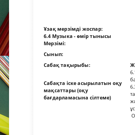
Ұзақ мерзімді жоспар
:
6.4
Музыка - өмір тынысы
Мерзімі
:
Сынып
:
Сабақ тақырыбы:
Ж
6
б
Сабақта іске асырылатын оқу
6
мақсаттары (оқу
т
бағдарламасына сілтеме)
ж
ұ
О