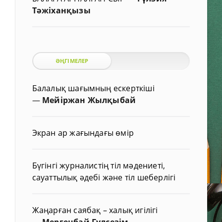
Тәжіханқызы
ӘҢГІМЕЛЕР
Балалық шағымның ескерткіші
—
Мейіржан Жылқыбай
Экран ар жағындағы өмір
Бүгінгі журналистің тіл мәдениеті,
сауаттылық әдебі және тіл шеберлігі
Жаңарған саябақ – халық игілігі
—
Мергенбай Гүлсезім