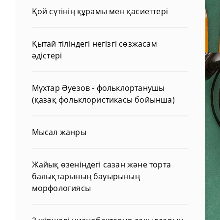
Қой сүтінің құрамы мен қасиеттері
Қытай тіліндегі негізгі сөзжасам
әдістері
Мұхтар Әуезов - фольклортанушы
(қазақ фольклористикасы бойынша)
Мысал жанры
Жайық өзеніндегі сазан және торта
балықтарының бауырының
морфологиясы