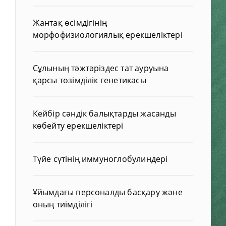
Жантақ өсімдігінің
морфофизиологиялық ерекшеліктері
Сұлының тәжтәріздес тат ауруына
қарсы төзімділік генетикасы
Кейбір сәндік балықтарды жасанды
көбейту ерекшеліктері
Түйе сүтінің иммуноглобулиндері
Ұйымдағы персоналды басқару және
оның тиімділігі