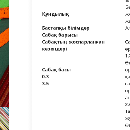
а
Б
Құндылық
ж
ж
Бастапқы білімдер
А
Сабақ барысы
Сабақтың жоспарланған
С
кезеңдері
ә
1
Өт
Сабақ басы
ор
0-3
қ
3-5
с
о
а
2
Т
ж
Ө