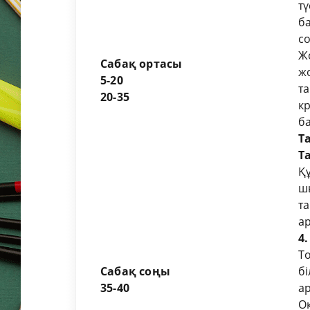
тү
б
с
Ж
Сабақ ортасы
ж
5-20
т
20-35
к
ба
Т
Т
Қ
ш
та
ар
4
Т
Сабақ соңы
б
3
5
-40
а
О