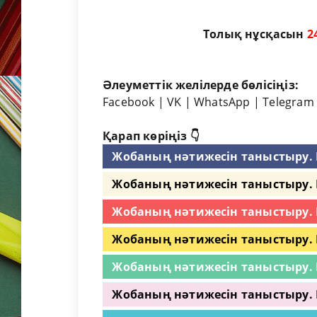
Толық нұсқасын
2
Әлеуметтік желілерде бөлісіңіз:
Facebook
|
VK
|
WhatsApp
|
Telegram
Қарап көріңіз 👇
Жобаның нәтижесін таныстыру. 
Жобаның нәтижесін таныстыру. М
Жобаның нәтижесін таныстыру. 
Жобаның нәтижесін таныстыру. М
Жобаның нәтижесін таныстыру. М
Жобаның нәтижесін таныстыру. 