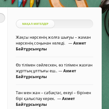
МАҚАЛ-МӘТЕЛДЕР
Жақсы нәрсенің жолға шығуы – жаман
нәрсенің соңынан келеді.
—
Ахмет
Байтұрсынұлы
Өз тілімен сөйлескен, өз тілімен жазған
жұрттың ұлттығы еш..
—
Ахмет
Байтұрсынұлы
Тән мен жан – сабақтас, екеуі – бірінен
бірі қалыспау керек.
—
Ахмет
Байтұрсынұлы