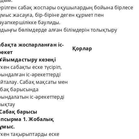
лдым.
ерілген сабақ жоспары оқушылардың бойына бірлесе
ұмыс жасауға, бір-біріне деген құрмет пен
ауапкершілікке баулиды.
лдыңғы бөлімдерде алған білімдерін толықтыру
абақта жоспарланған іс-
Қорлар
рекет
.Ұйымдастыру кезеңі
кен сабақты еске түсіріп,
ындалған іс-әрекеттерді
айталау. Сабақ мақсаты мен
абақ барысында
рындалатын іс-әрекеттерді
нықтау
.Сабақ барысы
апсырма 1.
Жобалық
ұмыс.
ткен тақырыптарды еске