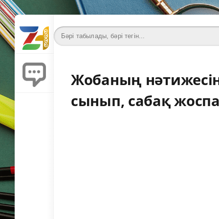
Жобаның нәтижесін
сынып, сабақ жосп