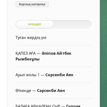
Барлық авторлар
ӨЛЕҢДЕР
Туған жердің үні
ҚАПЕЗ АҒА
—
Әліпов Айтбек
Рымбекұлы
Ауыл жолы 1
—
Сәрсенби Аян
Өткенде
—
Сәрсенби Аян
БАЛАҒА АРНАЛҒАН СЫР
—
Гүлзия