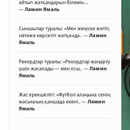
айтып жатқандарын білемін...
—
Ламин Ямаль
Сыншылар туралы: «Мен жеңіске жетіп,
нәтиже көрсетіп жатқанда..
—
Ламин
Ямаль
Рекордтар туралы: «Рекордтар жаңарту
үшін жасалады — мен осы..
—
Ламин
Ямаль
Жас ерекшелігі: «Футбол алаңына сенің
жасыңның қаншада екені..
—
Ламин
Ямаль