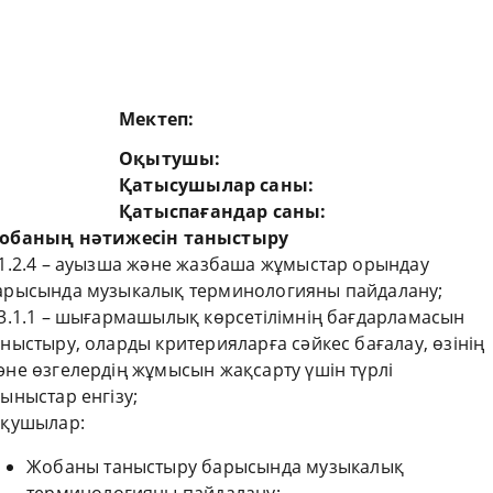
Мектеп
:
Оқытушы
:
Қатысушылар саны
:
Қатыспағандар саны
:
обаның
нәтижесін
таныстыру
.1.2.4 – ауызша және жазбаша жұмыстар орындау
арысында музыкалық терминологияны пайдалану;
.3.1.1 – шығармашылық көрсетілімнің бағдарламасын
аныстыру, оларды критерияларға сәйкес бағалау, өзінің
әне өзгелердің жұмысын жақсарту үшін түрлі
сыныстар енгізу;
қушылар:
Жобаны таныстыру барысында музыкалық