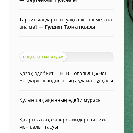
Тәрбие дағдарысы: уақыт кінәлі ме, ата-
ана ма?
—
Гүлден Талғатқызы
СОҢҒЫ ҚОСЫЛҒАНДАР
Қазақ әдебиеті | Н. В. Гогольдің «Өлі
жандар» туындысының аудама нұсқасы
Құлыншақ ақынның әдеби мұрасы
Қазіргі қазақ фалеронимдері: тарихы
мен қалыптасуы