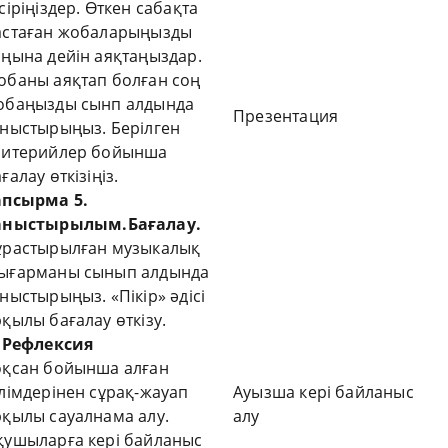
сіріңіздер. Өткен сабақта
астаған жобаларыңызды
оңына дейін аяқтаңыздар.
обаны аяқтап болған соң
обаңызды сынп алдында
Презентация
аныстырыңыз. Берілген
ритерийлер бойынша
ғалау өткізіңіз.
апсырма 5.
аныстырылым
.Бағалау.
ұрастырылған музыкалық
ығарманы сынып алдында
ныстырыңыз. «Пікір» әдісі
қылы бағалау өткізу.
. Рефлексия
оқсан бойынша алған
ілімдерінен сұрақ-жауап
Ауызша кері байланыс
рқылы сауалнама алу.
алу
қушыларға кері байланыс