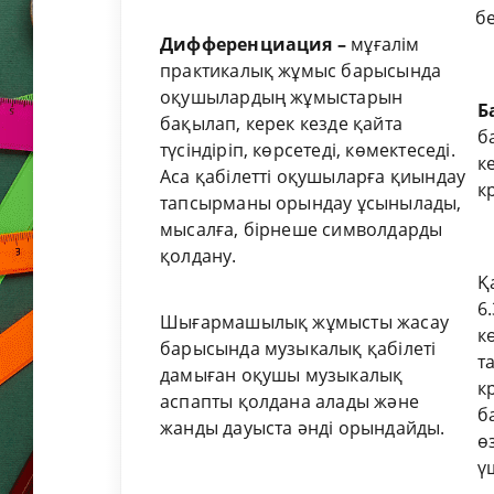
бе
Дифференциация
–
мұғалім
практикалық жұмыс барысында
оқушылардың жұмыстарын
Б
бақылап, керек кезде қайта
б
түсіндіріп, көрсетеді, көмектеседі.
к
Аса қабілетті оқушыларға қиындау
к
тапсырманы орындау ұсынылады,
мысалға, бірнеше символдарды
қолдану.
Қ
6
Шығармашылық жұмысты жасау
к
барысында музыкалық қабілеті
т
дамыған оқушы музыкалық
к
аспапты қолдана алады және
б
жанды дауыста әнді орындайды.
ө
ү