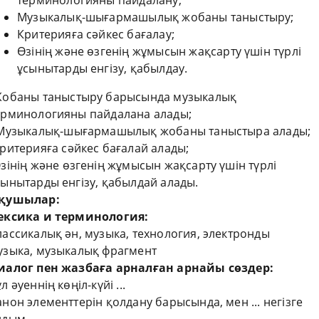
терминологияны пайдалану;
Музыкалық-шығармашылық жобаны таныстыру;
Критерияға сәйкес бағалау;
Өзінің және өзгенің жұмысын жақсарту үшін түрлі
ұсынытарды енгізу, қабылдау.
обаны таныстыру барысында музыкалық
ерминологияны пайдалана алады;
узыкалық-шығармашылық жобаны таныстыра алады;
ритерияға сәйкес бағалай алады;
зінің және өзгенің жұмысын жақсарту үшін түрлі
сынытарды енгізу, қабылдай алады.
қушылар:
ексика и терминология:
лассикалық ән, музыка, технология, электронды
узыка, музыкалық фрагмент
иалог пен жазбаға арналған арнайы сөздер:
л әуеннің көңіл-күйі ...
анон элементтерін қолдану барысында, мен ... негізге