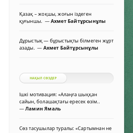
Қазақ – жоқшы, жоғын іздеген
қуғыншы.
—
Ахмет Байтұрсынұлы
Дұрыстық — бұрыстықты білмеген жұрт
азады.
—
Ахмет Байтұрсынұлы
НАҚЫЛ СӨЗДЕР
Ішкі мотивация: «Алаңға шыққан
сайын, болашақтағы ересек өзім..
—
Ламин Ямаль
Сөз тасушылар туралы: «Сартымнан не