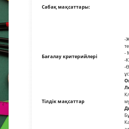
Сабақ мақсаттары:
-
Ж
т
-
М
Бағалау критерийлері
-
К
-
Ө
ұ
О
Л
К
Тілдік мақсаттар
м
Д
Бұ
К