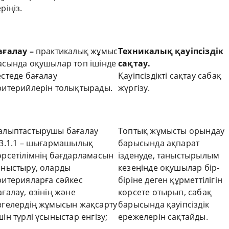
ріңіз.
ағалау –
практикалық жұмыс
Техникалық қауіпсіздік
асында оқушылар топ ішінде
сақтау.
естеде бағалау
Қауіпсіздікті сақтау сабақ
ритерийлерін толықтырады.
жүргізу.
алыптастырушы бағалау
Топтық жұмысты орындау
.3.1.1 – шығармашылық
барысында ақпарат
өрсетілімнің бағдарламасын
ізденуде, таныстырылым
аныстыру, оларды
кезеңінде оқушылар бір-
ритерияларға сәйкес
біріне деген құрметтілігін
ағалау, өзінің және
көрсете отырып, сабақ
згелердің жұмысын жақсарту
барысында қауіпсіздік
шін түрлі ұсыныстар енгізу;
ережелерін сақтайды.