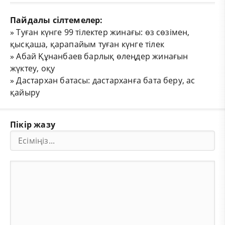
Пайдалы сілтемелер:
»
Туған күнге 99 тілектер жинағы: өз сөзімен,
қысқаша, қарапайым туған күнге тілек
»
Абай Құнанбаев барлық өлеңдер жинағын
жүктеу, оқу
»
Дастархан батасы: дастарханға бата беру, ас
қайыру
Пікір жазу