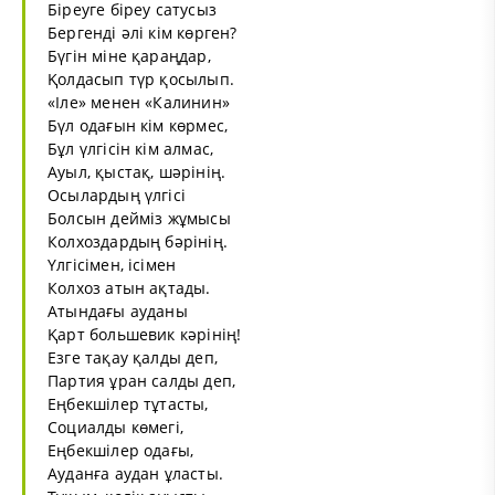
Біреуге біреу сатусыз
Бергенді әлі кім көрген?
Бүгін міне қараңдар,
Қолдасып түр қосылып.
«Іле» менен «Калинин»
Бүл одағын кім көрмес,
Бұл үлгісін кім алмас,
Ауыл, қыстақ, шәрінің.
Осылардың үлгісі
Болсын дейміз жұмысы
Колхоздардың бәрінің.
Үлгісімен, ісімен
Колхоз атын ақтады.
Атындағы ауданы
Қарт большевик кәрінің!
Eзгe тақау қалды деп,
Партия ұран салды деп,
Еңбекшілер тұтасты,
Социалды көмегі,
Еңбекшілер одағы,
Ауданға аудан ұласты.