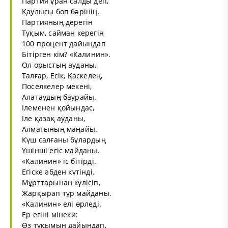
Партия ұран салды деп,
Қаулысы боп бәрінің.
Партияның дерегін
Тұқым, сайман керегін
100 процент дайындап
Бітірген кім? «Калинин».
Ол орыстың ауданы,
Талғар, Есік, Қаскелең,
Поселкелер мекені,
Алатаудың баурайы.
Ілеменен қойындас,
Іле қазақ ауданы,
Алматының маңайы.
Күш салғаны бұлардың
Үшінші егіс майданы.
«Калинин» іс бітірді.
Егіске әбден күтінді.
Мұрттарынан күлісіп,
Жарқырап тұр майданы.
«Калинин» елі өрледі.
Ер егіні мінеки:
Өз тұқымын дайындап,