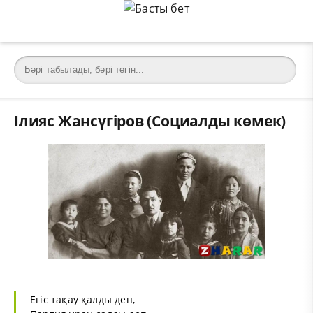
Ілияс Жансүгіров (Социалды көмек)
Eгic тақау қалды деп,