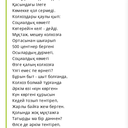
Қасындағы Ілеге
Көмекке қол сермеді.
Колхоздары қаулы қып:
Социалдық көмегі!
Көтерейін кел! - дейді.
Мұқтаж, мешеу колхозға
Ортасынан шығарып
500 центнер бергені
Осылардың дүрмегі,
Социалдық көмегі
Өзге қалың колхозға
Үлгі емес пе өрнегі?
Бұрын быт - шыт болғанда,
Колхоз болмай тұрғанда
Әркім өзі «күн көрген»
Күн көргені құрысын
Кедей тозып тентіреп,
Жарлы байға жем берген.
Қолында жоқ мұқтажға
Татырды ма бір дәннен?
Өлсе де әркім тентіреп,