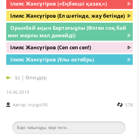
Ілияс Жансүгіров («Еңбекші қазақ»)
ᐈ
Ілияс Жансүгіров (Ел шетінде, жау бетінде)
ᐈ
Орынбай ақын Бертағыұлы (Өлген соң бай
мен жарлы мал демейді)
ᐈ
Ілияс Жансүгіров (Сеп сеп сеп!)
ᐈ
Ілияс Жансүгіров (Ұлы октябрь)
ᐈ
kz
|
Өлеңдер
14.06.2019
Автор:
nurgul95
578