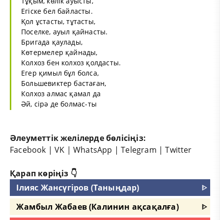
Тұқым, көлік ауысты,
Егіске бел байласты.
Қол ұстасты, тұтасты,
Поселке, ауыл қайнасты.
Бригада қаулады,
Көтермелер қайнады,
Колхоз бен колхоз қолдасты.
Егер қимыл бұл болса,
Большевиктер бастаған,
Колхоз алмас қамал да
Әй, сірә де болмас-ты
Әлеуметтік желілерде бөлісіңіз:
Facebook
|
VK
|
WhatsApp
|
Telegram
|
Twitter
Қарап көріңіз 👇
Ілияс Жансүгіров (Таныңдар)
ᐈ
Жамбыл Жабаев (Калинин ақсақалға)
ᐈ